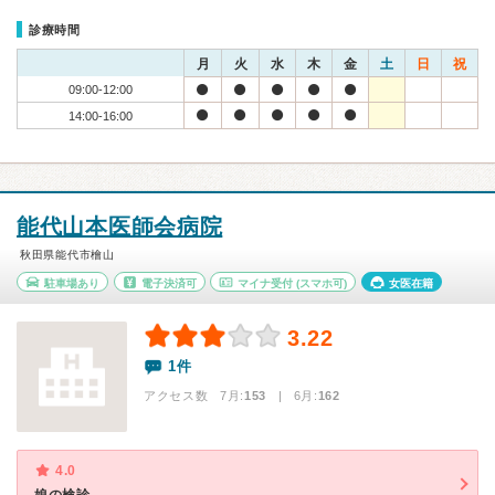
診療時間
月
火
水
木
金
土
日
祝
09:00-12:00
14:00-16:00
能代山本医師会病院
秋田県能代市檜山
駐車場あり
電子決済可
マイナ受付
(スマホ可)
女医在籍
3.22
1件
アクセス数 7月:
153
| 6月:
162
4.0