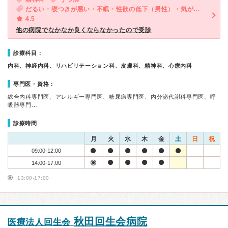
だるい・寝つきが悪い・不眠・性欲の低下（男性）・気が滅入る・不安
4.5
他の病院でなかなか良くならなかったので受診
診療科目：
内科、神経内科、リハビリテーション科、皮膚科、精神科、心療内科
専門医・資格：
総合内科専門医、アレルギー専門医、糖尿病専門医、内分泌代謝科専門医、呼
吸器専門…
診療時間
月
火
水
木
金
土
日
祝
09:00-12:00
14:00-17:00
13:00-17:00
秋田回生会病院
医療法人回生会