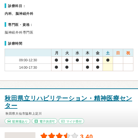
診療科目：
内科、脳神経外科
専門医・資格：
脳神経外科専門医
診療時間
月
火
水
木
金
土
日
祝
09:00-12:30
14:00-17:30
秋田県立リハビリテーション・精神医療セン
ター
秋田県大仙市協和上淀川
駐車場あり
電子決済可
マイナ受付
3.40