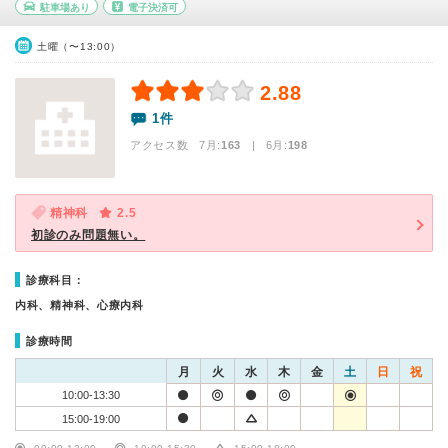
駐車場あり
電子決済可
土曜（〜13:00）
2.88
1件
アクセス数 7月:
163
| 6月:
198
精神科
2.5
初診のみ問題無い。
診療科目：
内科、精神科、心療内科
診療時間
月
火
水
木
金
土
日
祝
10:00-13:30
15:00-19:00