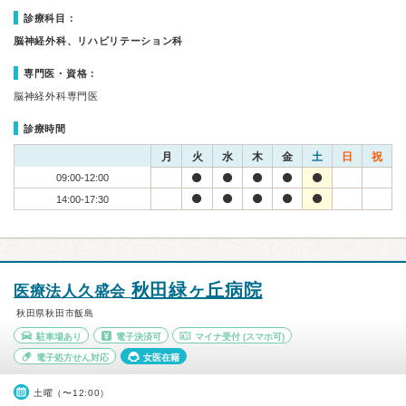
診療科目：
脳神経外科、リハビリテーション科
専門医・資格：
脳神経外科専門医
診療時間
月
火
水
木
金
土
日
祝
09:00-12:00
14:00-17:30
秋田緑ヶ丘病院
医療法人久盛会
秋田県秋田市飯島
駐車場あり
電子決済可
マイナ受付
(スマホ可)
電子処方せん対応
女医在籍
土曜（〜12:00）