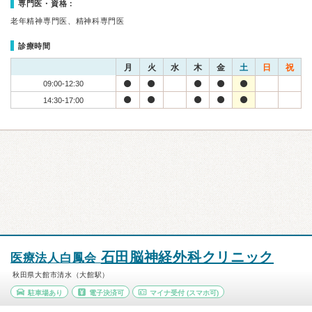
専門医・資格：
老年精神専門医、精神科専門医
診療時間
月
火
水
木
金
土
日
祝
09:00-12:30
14:30-17:00
石田脳神経外科クリニック
医療法人白鳳会
秋田県大館市清水（大館駅）
駐車場あり
電子決済可
マイナ受付
(スマホ可)