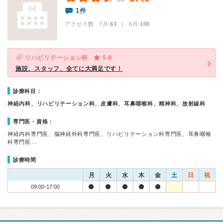
1件
アクセス数 7月:
63
| 6月:
100
リハビリテーション科
5.0
施設、スタッフ、全てに大満足です！
診療科目：
神経内科、リハビリテーション科、皮膚科、耳鼻咽喉科、精神科、放射線科
専門医・資格：
神経内科専門医、脳神経外科専門医、リハビリテーション科専門医、耳鼻咽喉
科専門医…
診療時間
月
火
水
木
金
土
日
祝
09:00-17:00