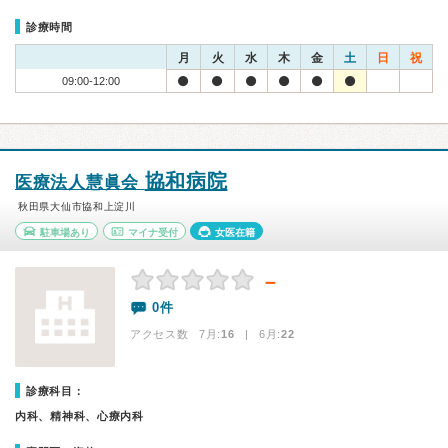
診療時間
月
火
水
木
金
土
日
祝
09:00-12:00
協和病院
医療法人慧眞会
秋田県大仙市協和上淀川
駐車場あり
マイナ受付
女医在籍
－
0件
アクセス数 7月:
16
| 6月:
22
診療科目：
内科、精神科、心療内科