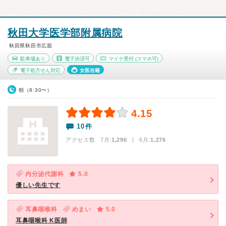
秋田大学医学部附属病院
秋田県秋田市広面
駐車場あり
電子決済可
マイナ受付
(スマホ可)
電子処方せん対応
女医在籍
朝（8:30〜）
4.15
10件
アクセス数 7月:
1,296
| 6月:
1,276
内分泌代謝科
5.0
優しい先生です
耳鼻咽喉科
めまい
5.0
耳鼻咽喉科 K医師