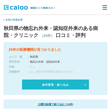
« 全国の検索結果
秋田県の物忘れ外来・認知症外来のある病
院・クリニック
口コミ・評判
（25件）
25件の医療機関が見つかりました
エリア・駅
秋田県
専門外来
物忘れ外来・認知症外来
名称
なし
詳細条件
なし (曜日や時間帯を指定できます)
条件変更・絞り込み
土曜日診療で絞り込む (14件)