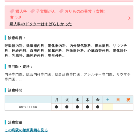
婦人科
子宮頸がん
おりものの異常（女性）
5.0
婦人科のドクターはすばらしかった
診療科目：
呼吸器内科、循環器内科、消化器内科、内分泌代謝科、糖尿病科、リウマチ
科、神経内科、血液内科、腎臓内科、呼吸器外科、心臓血管外科、消化器外
科、乳腺科、脳神経外科、整形外科…
専門医・資格：
内科専門医、総合内科専門医、総合診療専門医、アレルギー専門医、リウマチ
専門医、…
診療時間
月
火
水
木
金
土
日
祝
08:30-17:00
治療実績
この病院の治療実績を見る