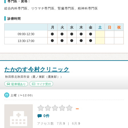
専門医・資格：
総合内科専門医、リウマチ専門医、腎臓専門医、精神科専門医
診療時間
月
火
水
木
金
土
日
祝
09:00-12:30
13:30-17:00
たかのす今村クリニック
秋田県北秋田市栄（鷹ノ巣駅（鷹巣駅））
駐車場あり
マイナ受付
土曜（〜12:00）
－
0件
アクセス数 7月:
9
| 6月:
9