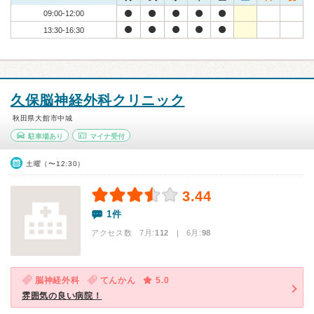
09:00-12:00
13:30-16:30
久保脳神経外科クリニック
秋田県大館市中城
駐車場あり
マイナ受付
土曜（〜12:30）
3.44
1件
アクセス数 7月:
112
| 6月:
98
脳神経外科
てんかん
5.0
雰囲気の良い病院！