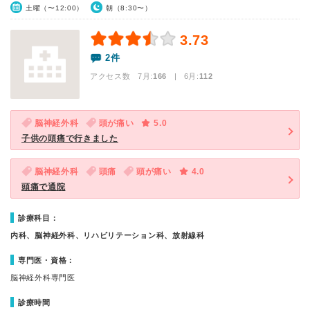
土曜（〜12:00）
朝（8:30〜）
3.73
2件
アクセス数 7月:
166
| 6月:
112
脳神経外科
頭が痛い
5.0
子供の頭痛で行きました
脳神経外科
頭痛
頭が痛い
4.0
頭痛で通院
診療科目：
内科、脳神経外科、リハビリテーション科、放射線科
専門医・資格：
脳神経外科専門医
診療時間