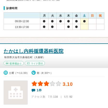
診療時間
月
火
水
木
金
土
日
祝
09:00-12:00
13:30-17:00
たかはし内科循環器科医院
秋田県大仙市大曲福住町（大曲駅）
駐車場あり
マイナ受付
土曜（〜11:30）
朝（8:30〜）
3.10
1件
アクセス数 7月:
116
| 6月:
92