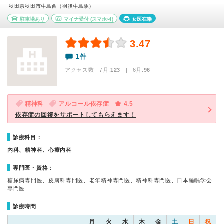
秋田県秋田市牛島西（羽後牛島駅）
駐車場あり
マイナ受付
(スマホ可)
女医在籍
3.47
1件
アクセス数 7月:
123
| 6月:
96
精神科
アルコール依存症
4.5
依存症の回復をサポートしてもらえます！
診療科目：
内科、精神科、心療内科
専門医・資格：
糖尿病専門医、皮膚科専門医、老年精神専門医、精神科専門医、日本睡眠学会
専門医
診療時間
月
火
水
木
金
土
日
祝