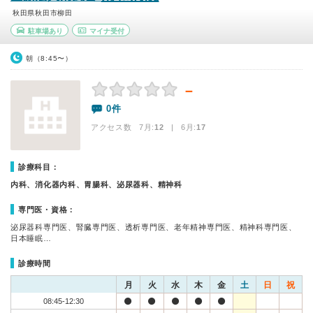
秋田県秋田市柳田
駐車場あり
マイナ受付
朝（8:45〜）
－
0件
アクセス数 7月:
12
| 6月:
17
診療科目：
内科、消化器内科、胃腸科、泌尿器科、精神科
専門医・資格：
泌尿器科専門医、腎臓専門医、透析専門医、老年精神専門医、精神科専門医、
日本睡眠…
診療時間
月
火
水
木
金
土
日
祝
08:45-12:30