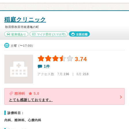
稲庭クリニック
秋田県秋田市南通亀の町
駐車場あり
マイナ受付
(スマホ可)
女医在籍
土曜（〜17:00）
3.74
1件
アクセス数 7月:
196
| 6月:
218
精神科
5.0
とても感謝しております。
診療科目：
内科、精神科、心療内科