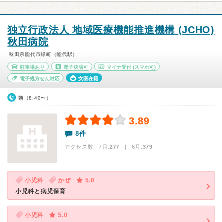
独立行政法人 地域医療機能推進機構 (JCHO)
秋田病院
秋田県能代市緑町（能代駅）
駐車場あり
電子決済可
マイナ受付
(スマホ可)
電子処方せん対応
女医在籍
朝（8:40〜）
3.89
8件
アクセス数 7月:
277
| 6月:
379
小児科
かぜ
5.0
小児科と病児保育
小児科
5.0