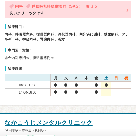
内科
睡眠時無呼吸症候群（SAS）
3.5
良いクリニックです
診療科目：
内科、呼吸器内科、循環器内科、消化器内科、内分泌代謝科、糖尿病科、アレ
ルギー科、神経内科、腎臓内科、漢方
専門医・資格：
総合内科専門医、循環器専門医
診療時間
月
火
水
木
金
土
日
祝
08:30-11:30
14:00-16:00
なかこうじメンタルクリニック
秋田県秋田市中通（秋田駅）