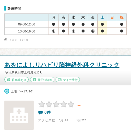
診療時間
月
火
水
木
金
土
日
祝
09:00-12:00
13:00-16:00
13:00-17:00
あをによしリハビリ脳神経外科クリニック
秋田県秋田市土崎港相染町
駐車場あり
電子決済可
マイナ受付
土曜（〜17:30）
－
0件
アクセス数 7月:
41
| 6月:
27