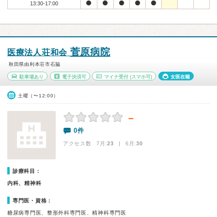
13:30-17:00
菅原病院
医療法人荘和会
秋田県由利本荘市石脇
駐車場あり
電子決済可
マイナ受付
(スマホ可)
女医在籍
土曜（〜12:00）
－
0件
アクセス数 7月:
23
| 6月:
30
診療科目：
内科、精神科
専門医・資格：
糖尿病専門医、整形外科専門医、精神科専門医