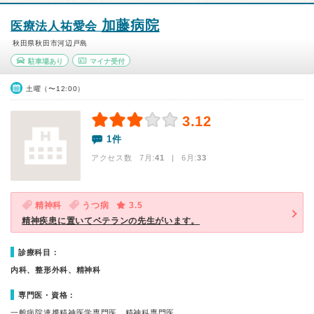
加藤病院
医療法人祐愛会
秋田県秋田市河辺戸島
駐車場あり
マイナ受付
土曜（〜12:00）
3.12
1件
アクセス数 7月:
41
| 6月:
33
精神科
うつ病
3.5
精神疾患に置いてベテランの先生がいます。
診療科目：
内科、整形外科、精神科
専門医・資格：
一般病院連携精神医学専門医、精神科専門医