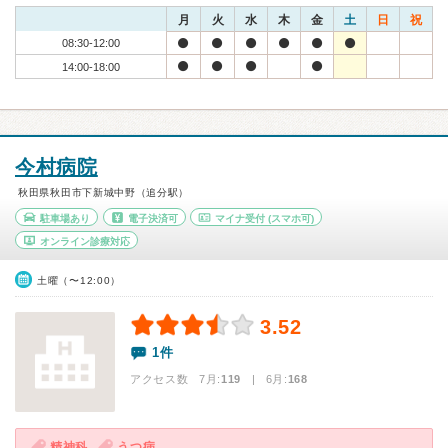
月
火
水
木
金
土
日
祝
08:30-12:00
14:00-18:00
今村病院
秋田県秋田市下新城中野（追分駅）
駐車場あり
電子決済可
マイナ受付
(スマホ可)
オンライン診療対応
土曜（〜12:00）
3.52
1件
アクセス数 7月:
119
| 6月:
168
精神科
うつ病