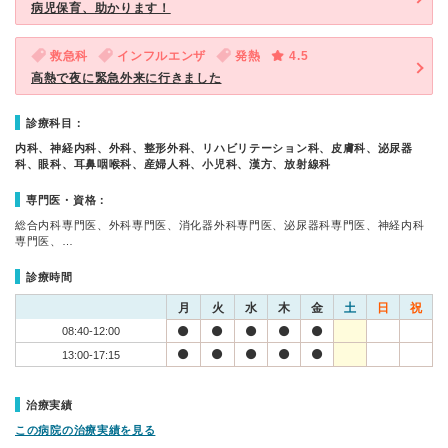
病児保育、助かります！
救急科
インフルエンザ
発熱
4.5
高熱で夜に緊急外来に行きました
診療科目：
内科、神経内科、外科、整形外科、リハビリテーション科、皮膚科、泌尿器
科、眼科、耳鼻咽喉科、産婦人科、小児科、漢方、放射線科
専門医・資格：
総合内科専門医、外科専門医、消化器外科専門医、泌尿器科専門医、神経内科
専門医、…
診療時間
月
火
水
木
金
土
日
祝
08:40-12:00
13:00-17:15
治療実績
この病院の治療実績を見る