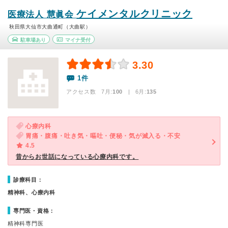
ケイメンタルクリニック
医療法人 慧眞会
秋田県大仙市大曲通町（大曲駅）
駐車場あり
マイナ受付
3.30
1件
アクセス数 7月:
100
| 6月:
135
心療内科
胃痛・腹痛・吐き気・嘔吐・便秘・気が滅入る・不安
4.5
昔からお世話になっている心療内科です。
診療科目：
精神科、心療内科
専門医・資格：
精神科専門医