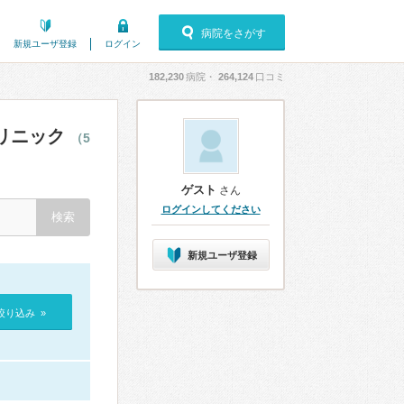
病院をさがす
新規ユーザ登録
ログイン
182,230
病院・
264,124
口コミ
リニック
（5
ゲスト
さん
ログインしてください
新規ユーザ登録
絞り込み »