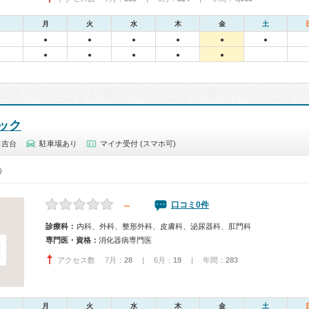
月
火
水
木
金
土
●
●
●
●
●
●
●
●
●
●
●
ック
日吉台
駐車場あり
マイナ受付 (スマホ可)
0）
－
口コミ0件
診療科：
内科、外科、整形外科、皮膚科、泌尿器科、肛門科
専門医・資格：
消化器病専門医
アクセス数 7月：
28
| 6月：
19
| 年間：
283
月
火
水
木
金
土