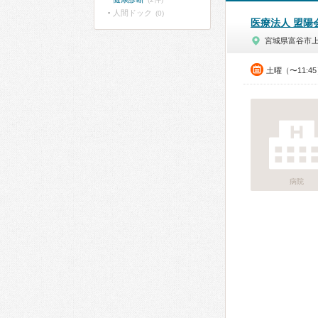
人間ドック
(0)
医療法人 盟陽
宮城県富谷市
土曜（〜11:4
病院