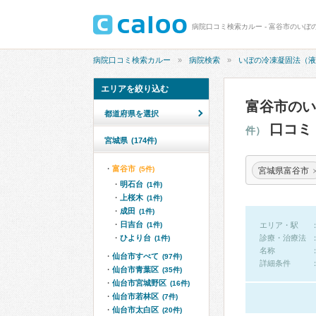
病院口コミ検索カルー
病院検索
いぼの冷凍凝固法（液
エリアを絞り込む
富谷市の
都道府県を選択
口コミ
件）
宮城県
(174件)
富谷市
(5件)
宮城県富谷市
明石台
(1件)
上桜木
(1件)
成田
(1件)
日吉台
(1件)
エリア・駅
ひより台
診療・治療法
(1件)
名称
仙台市すべて
(97件)
詳細条件
仙台市青葉区
(35件)
仙台市宮城野区
(16件)
仙台市若林区
(7件)
仙台市太白区
(20件)