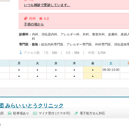
いつも検診で受診しています。
内科
4.0
子供の頃から
診療科：
内科、消化器内科、アレルギー科、外科、整形外科、皮膚科、産婦
科
専門医・資格：
アクセス数 7月：
330
| 6月：
359
| 年間：
3,704
月
火
水
木
金
土
08:30-13:00
●
●
●
●
●
●
●
●
●
●
団 みらい いとうクリニック
成田
駐車場あり
マイナ受付 (スマホ可)
電子処方せん対応
0）