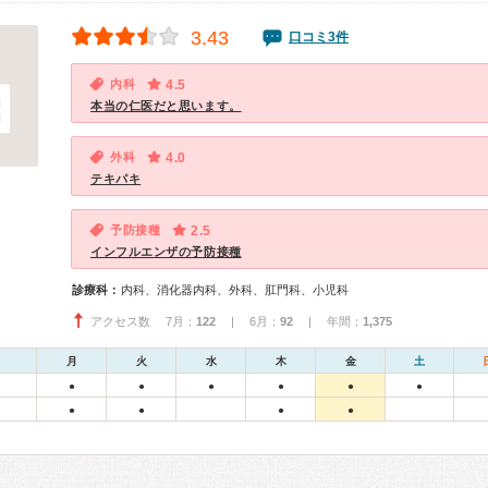
3.43
口コミ3件
内科
4.5
本当の仁医だと思います。
外科
4.0
テキパキ
予防接種
2.5
インフルエンザの予防接種
診療科：
内科、消化器内科、外科、肛門科、小児科
アクセス数 7月：
122
| 6月：
92
| 年間：
1,375
月
火
水
木
金
土
●
●
●
●
●
●
●
●
●
●