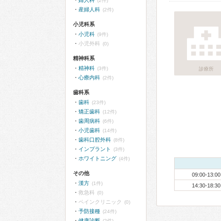
婦人科
(2件)
産婦人科
(2件)
小児科系
小児科
(9件)
小児外科
(0)
精神科系
精神科
(3件)
診療所
心療内科
(2件)
歯科系
歯科
(23件)
矯正歯科
(12件)
歯周病科
(6件)
小児歯科
(14件)
歯科口腔外科
(8件)
インプラント
(3件)
ホワイトニング
(4件)
その他
09:00-13:00
漢方
(1件)
14:30-18:30
救急科
(0)
ペインクリニック
(0)
予防接種
(24件)
健康診断
(2件)