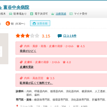
富谷中央病院
会
上桜木
駐車場あり
電子決済可
治療実績
マイナ受付
女医在籍
5）
朝（8:30〜）
3.15
口コミ6件
内科・風疹・発熱・皮膚の発疹・かゆみ
4.5
発疹がひどく
皮膚科・皮膚の発疹・かゆみ
4.0
皮膚科受診
内科・高血圧症
3.5
駐車場が広くて無料です。
診療科：
内科、呼吸器内科、循環器内科、消化器内科、糖尿病科、人工透析
眼科、歯科
専門医・資格：
アクセス数 7月：
338
| 6月：
324
| 年間：
4,065