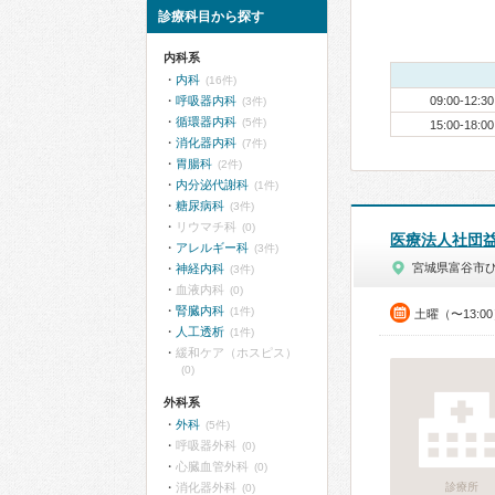
診療科目から探す
内科系
内科
(16件)
呼吸器内科
09:00-12:30
(3件)
循環器内科
(5件)
15:00-18:00
消化器内科
(7件)
胃腸科
(2件)
内分泌代謝科
(1件)
糖尿病科
(3件)
リウマチ科
(0)
医療法人社団
アレルギー科
(3件)
宮城県富谷市
神経内科
(3件)
血液内科
(0)
腎臓内科
(1件)
土曜（〜13:0
人工透析
(1件)
緩和ケア（ホスピス）
(0)
外科系
外科
(5件)
呼吸器外科
(0)
心臓血管外科
(0)
消化器外科
診療所
(0)