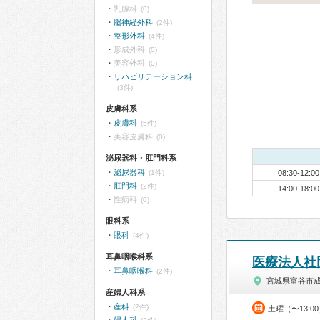
乳腺科
(0)
脳神経外科
(2件)
整形外科
(4件)
形成外科
(0)
美容外科
(0)
リハビリテーション科
(3件)
皮膚科系
皮膚科
(5件)
美容皮膚科
(0)
泌尿器科・肛門科系
泌尿器科
(1件)
08:30-12:00
肛門科
(2件)
14:00-18:00
性病科
(0)
眼科系
眼科
(4件)
耳鼻咽喉科系
医療法人社
耳鼻咽喉科
(2件)
宮城県富谷市
産婦人科系
産科
(2件)
土曜（〜13:0