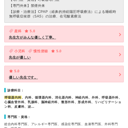
【専門外来】
禁煙外来
【診療・治療法】
CPAP（経鼻的持続陽圧呼吸療法）による睡眠時
無呼吸症候群（SAS）の治療、在宅酸素療法
産科
5.0
先生方がみんな優しく丁寧。
小児科
慢性便秘
5.0
先生が優しい
5.0
優しい先生です。
診療科目：
呼吸器内科
、内科、循環器内科、消化器内科、神経内科、外科、呼吸器外科、
心臓血管外科、乳腺科、脳神経外科、整形外科、形成外科、リハビリテーショ
ン科、皮膚科、泌…
専門医・資格：
総合内科専門医、アレルギー専門医、感染症専門医、血液専門医、外科専門