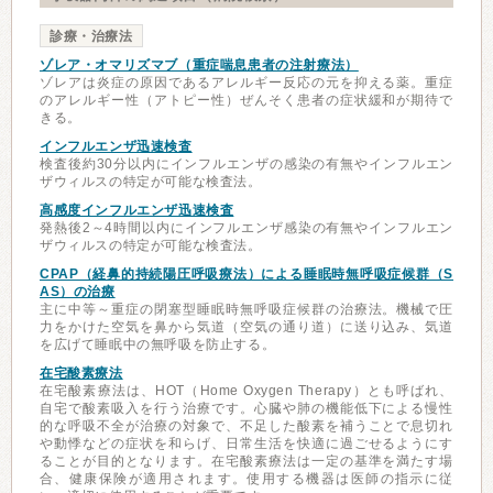
診療・治療法
ゾレア・オマリズマブ（重症喘息患者の注射療法）
ゾレアは炎症の原因であるアレルギー反応の元を抑える薬。重症
のアレルギー性（アトピー性）ぜんそく患者の症状緩和が期待で
きる。
インフルエンザ迅速検査
検査後約30分以内にインフルエンザの感染の有無やインフルエン
ザウィルスの特定が可能な検査法。
高感度インフルエンザ迅速検査
発熱後2～4時間以内にインフルエンザ感染の有無やインフルエン
ザウィルスの特定が可能な検査法。
CPAP（経鼻的持続陽圧呼吸療法）による睡眠時無呼吸症候群（S
AS）の治療
主に中等～重症の閉塞型睡眠時無呼吸症候群の治療法。機械で圧
力をかけた空気を鼻から気道（空気の通り道）に送り込み、気道
を広げて睡眠中の無呼吸を防止する。
在宅酸素療法
在宅酸素療法は、HOT（Home Oxygen Therapy）とも呼ばれ、
自宅で酸素吸入を行う治療です。心臓や肺の機能低下による慢性
的な呼吸不全が治療の対象で、不足した酸素を補うことで息切れ
や動悸などの症状を和らげ、日常生活を快適に過ごせるようにす
ることが目的となります。在宅酸素療法は一定の基準を満たす場
合、健康保険が適用されます。使用する機器は医師の指示に従