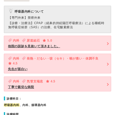
呼吸器内科について
【専門外来】
禁煙外来
【診療・治療法】
CPAP（経鼻的持続陽圧呼吸療法）による睡眠時
無呼吸症候群（SAS）の治療、在宅酸素療法
内科
尿道結石
5.0
他院の誤診を見抜いて頂きました。
内科
発熱・だるい・咳（セキ）・喉が痛い・体調不良
4.5
先生が面白い
内科
気管支喘息
4.5
丁寧で親切な病院
診療科目：
呼吸器内科
、内科、循環器内科
診療時間