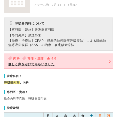
アクセス数 7月:
74
| 6月:
57
呼吸器内科について
【専門医・資格】
呼吸器専門医
【専門外来】
禁煙外来
【診療・治療法】
CPAP（経鼻的持続陽圧呼吸療法）による睡眠時
無呼吸症候群（SAS）の治療、在宅酸素療法
内科
胃痛・腹痛
4.0
優しく声をかけてもらいました
診療科目：
呼吸器内科
、内科
専門医・資格：
総合内科専門医、呼吸器専門医
診療時間
月
火
水
木
金
土
日
祝