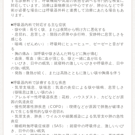
する診療科です。呼吸機能や気道の状態を調べる専門的な検査に
対応しています。治療は薬物療法が中心ですが、肺がんなどで手
術が必要な場合には呼吸器外科と連携して治療にあたる場合もあ
ります。
■呼吸器内科で対応する主な症状
・咳や痰：長引く咳、または夜間から明け方に悪化する
・息切れ、息苦しさ：階段の昇降や歩行時、安静時に息苦しさを
感じる
・喘鳴（ぜんめい）：呼吸時にヒューヒュー、ゼーゼーと音がす
る
・胸の痛み：深呼吸や咳き込んだ時などに胸が痛む
・血痰、喀血：痰に血が混じる、咳と一緒に血が出る
・いびき、日中の眠気：就寝時の激しいいびきや呼吸停止、日中
の強い眠気
・発熱：微熱が続く、または高熱とともに激しい咳や胸痛を伴う
■呼吸器内科で診療する主な疾患
・気管支喘息、咳喘息：気道の炎症による咳や喘鳴、息苦しさ
（咳喘息は激しい咳のみ）
・アレルギー性呼吸器疾患：花粉、ハウスダスト、カビなどが原
因の気道炎症
・慢性閉塞性肺疾患（COPD）：喫煙などが原因で肺胞が破壊さ
れて生じる慢性的な咳や息切れ
・気管支炎、肺炎：ウイルスや細菌感染による気管支や肺の急性
炎症
・睡眠時無呼吸症候群（SAS）：就寝中の呼吸停止、激しいいび
き、日中の強い眠気