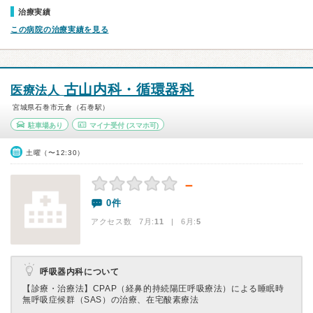
治療実績
この病院の治療実績を見る
古山内科・循環器科
医療法人
宮城県石巻市元倉（石巻駅）
駐車場あり
マイナ受付
(スマホ可)
土曜（〜12:30）
－
0件
アクセス数 7月:
11
| 6月:
5
呼吸器内科について
【診療・治療法】
CPAP（経鼻的持続陽圧呼吸療法）による睡眠時
無呼吸症候群（SAS）の治療、在宅酸素療法