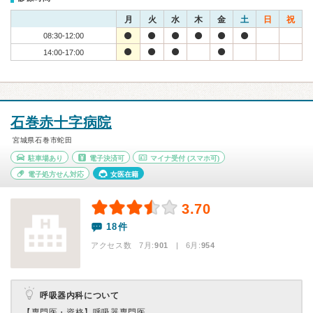
月
火
水
木
金
土
日
祝
08:30-12:00
14:00-17:00
石巻赤十字病院
宮城県石巻市蛇田
駐車場あり
電子決済可
マイナ受付
(スマホ可)
電子処方せん対応
女医在籍
3.70
18件
アクセス数 7月:
901
| 6月:
954
呼吸器内科について
【専門医・資格】
呼吸器専門医