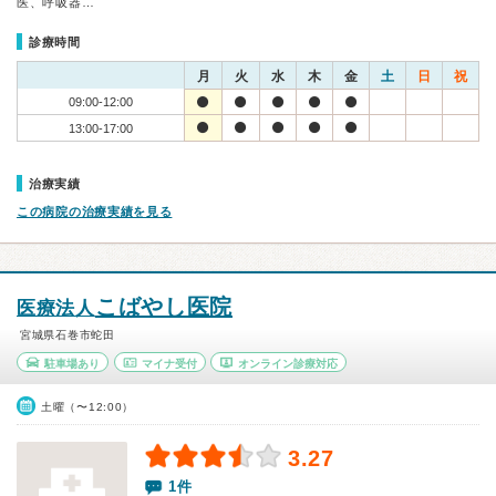
医、呼吸器…
診療時間
月
火
水
木
金
土
日
祝
09:00-12:00
13:00-17:00
治療実績
この病院の治療実績を見る
こばやし医院
医療法人
宮城県石巻市蛇田
駐車場あり
マイナ受付
オンライン診療対応
土曜（〜12:00）
3.27
1件