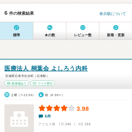
6
件の検索結果
表示順について
標準
★の数
レビュー数
新着・更新
医療法人 桐葉会 よしろう内科
宮城県石巻市住吉町（石巻駅）
駐車場あり
マイナ受付
土曜（〜12:00）
朝（8:30〜）
3.98
6件
アクセス数 7月:
244
| 6月:
216