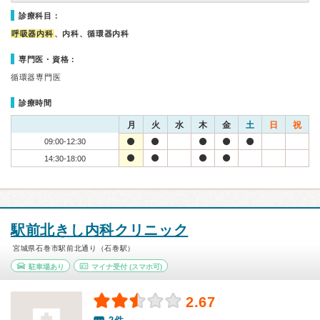
診療科目：
呼吸器内科
、内科、循環器内科
専門医・資格：
循環器専門医
診療時間
月
火
水
木
金
土
日
祝
09:00-12:30
14:30-18:00
駅前北きし内科クリニック
宮城県石巻市駅前北通り（石巻駅）
駐車場あり
マイナ受付
(スマホ可)
2.67