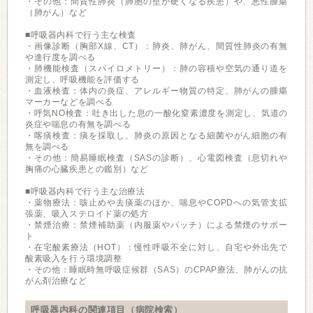
・その他：間質性肺炎（肺胞の壁が硬くなる疾患）や、悪性腫瘍
（肺がん）など
■呼吸器内科で行う主な検査
・画像診断（胸部X線、CT）：肺炎、肺がん、間質性肺炎の有無
や進行度を調べる
・肺機能検査（スパイロメトリー）：肺の容積や空気の通り道を
測定し、呼吸機能を評価する
・血液検査：体内の炎症、アレルギー物質の特定、肺がんの腫瘍
マーカーなどを調べる
・呼気NO検査：吐き出した息の一酸化窒素濃度を測定し、気道の
炎症や喘息の有無を調べる
・喀痰検査：痰を採取し、肺炎の原因となる細菌やがん細胞の有
無を調べる
・その他：簡易睡眠検査（SASの診断）、心電図検査（息切れや
胸痛の心臓疾患との鑑別）など
■呼吸器内科で行う主な治療法
・薬物療法：咳止めや去痰薬のほか、喘息やCOPDへの気管支拡
張薬、吸入ステロイド薬の処方
・禁煙治療：禁煙補助薬（内服薬やパッチ）による禁煙のサポー
ト
・在宅酸素療法（HOT）：慢性呼吸不全に対し、自宅や外出先で
酸素吸入を行う環境調整
・その他：睡眠時無呼吸症候群（SAS）のCPAP療法、肺がんの抗
がん剤治療など
呼吸器内科の関連項目（病院検索）