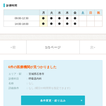
診療時間
月
火
水
木
金
土
日
祝
09:00-12:30
14:00-18:00
«前
1/1ページ
次»
6件の医療機関が見つかりました
エリア・駅
宮城県石巻市
診療科目
呼吸器内科
名称
なし
詳細条件
なし (曜日や時間帯を指定できます)
条件変更・絞り込み