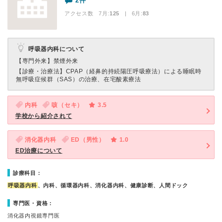
2件
アクセス数 7月:
125
| 6月:
83
呼吸器内科について
【専門外来】
禁煙外来
【診療・治療法】
CPAP（経鼻的持続陽圧呼吸療法）による睡眠時
無呼吸症候群（SAS）の治療、在宅酸素療法
内科
咳（セキ）
3.5
学校から紹介されて
消化器内科
ED（男性）
1.0
ED治療について
診療科目：
呼吸器内科
、内科、循環器内科、消化器内科、健康診断、人間ドック
専門医・資格：
消化器内視鏡専門医