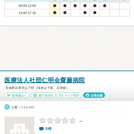
09:00-12:00
14:00-17:30
医療法人社団仁明会齋藤病院
宮城県石巻市山下町（陸前山下駅、石巻駅）
駐車場あり
電子決済可
マイナ受付
女医在籍
土曜（〜12:00）
－
0件