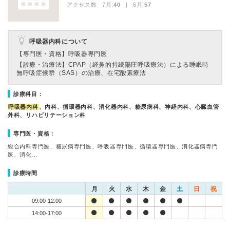
アクセス数 7月:
40
| 6月:
57
呼吸器内科について
【専門医・資格】
呼吸器専門医
【診療・治療法】
CPAP（経鼻的持続陽圧呼吸療法）による睡眠時
無呼吸症候群（SAS）の治療、在宅酸素療法
診療科目：
呼吸器内科
、内科、循環器内科、消化器内科、糖尿病科、神経内科、心臓血管
外科、リハビリテーション科
専門医・資格：
総合内科専門医、糖尿病専門医、呼吸器専門医、循環器専門医、消化器病専門
医、消化…
診療時間
月
火
水
木
金
土
日
祝
09:00-12:00
14:00-17:00