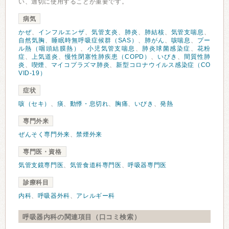
い、適切に使用することが重要です。
病気
かぜ
、
インフルエンザ
、
気管支炎
、
肺炎
、
肺結核
、
気管支喘息
、
自然気胸
、
睡眠時無呼吸症候群（SAS）
、
肺がん
、
咳喘息
、
プー
ル熱（咽頭結膜熱）
、
小児気管支喘息
、
肺炎球菌感染症
、
花粉
症
、
上気道炎
、
慢性閉塞性肺疾患（COPD）
、
いびき
、
間質性肺
炎
、
喫煙
、
マイコプラズマ肺炎
、
新型コロナウイルス感染症（CO
VID-19）
症状
咳（セキ）
、
痰
、
動悸・息切れ
、
胸痛
、
いびき
、
発熱
専門外来
ぜんそく専門外来
、
禁煙外来
専門医・資格
気管支鏡専門医
、
気管食道科専門医
、
呼吸器専門医
診療科目
内科
、
呼吸器外科
、
アレルギー科
呼吸器内科の関連項目（口コミ検索）