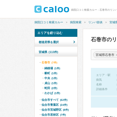
病院口コミ検索カルー - 石巻市のリン
病院口コミ検索カルー
病院検索
リンパ節炎
宮城
エリアを絞り込む
石巻市の
都道府県を選択
宮城県
(113件)
宮城県石巻市
石巻市
(7件)
鋳銭場
(1件)
穀町
(1件)
エリア・駅
中央
(1件)
病気
貞山
(1件)
名称
蛇田
(2件)
詳細条件
わかば
(1件)
仙台市すべて
(62件)
仙台市青葉区
(24件)
仙台市宮城野区
(8件)
仙台市若林区
(7件)