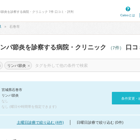
パ節炎を診察する病院・クリニック 7件 口コミ・評判
Calooとは
県
石巻市
リンパ節炎を診察する病院・クリニック
口コ
（7件）
×
×
リンパ節炎
宮城県石巻市
リンパ節炎
条件変更・
なし
なし (曜日や時間帯を指定できます)
土曜日診療で絞り込む (4件)
日曜日診療で絞り込む (0件)