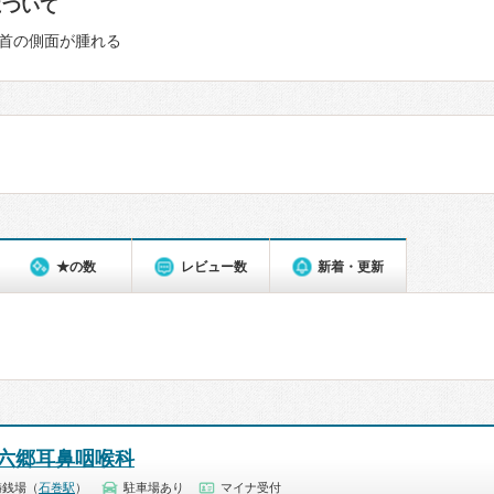
について
首の側面が腫れる
★の数
レビュー数
新着・更新
六郷耳鼻咽喉科
鋳銭場（
石巻駅
）
駐車場あり
マイナ受付