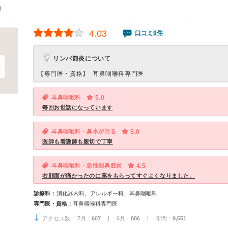
0）
4.03
口コミ9件
リンパ節炎について
【専門医・資格】
耳鼻咽喉科専門医
耳鼻咽喉科
5.0
毎回お世話になっています
耳鼻咽喉科・鼻水が出る
5.0
医師も看護師も親切で丁寧
耳鼻咽喉科・急性副鼻腔炎
4.5
右顔面が痛かったのに薬をもらってすぐよくなりました。
診療科：
消化器内科、アレルギー科、耳鼻咽喉科
専門医・資格：
耳鼻咽喉科専門医
アクセス数 7月：
607
| 6月：
886
| 年間：
9,551