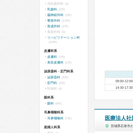
消化器外科
(0)
乳腺科
(2件)
脳神経外科
(3件)
整形外科
(13件)
形成外科
(1件)
美容外科
(0)
リハビリテーション科
(10件)
皮膚科系
皮膚科
(7件)
美容皮膚科
(1件)
泌尿器科・肛門科系
泌尿器科
(5件)
09:00-12:00
肛門科
(3件)
14:30-17:30
性病科
(0)
眼科系
眼科
(9件)
耳鼻咽喉科系
医療法人社
耳鼻咽喉科
(7件)
宮城県石巻市
産婦人科系