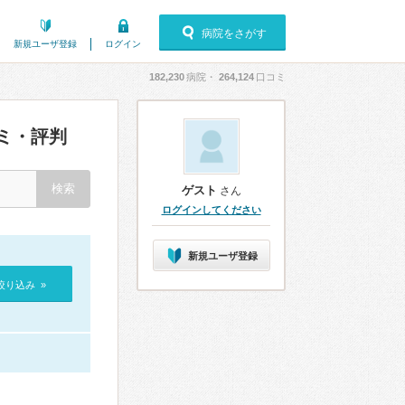
病院をさがす
新規ユーザ登録
ログイン
182,230
病院・
264,124
口コミ
ミ・評判
ゲスト
さん
ログインしてください
新規ユーザ登録
絞り込み »