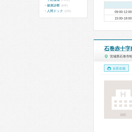
健康診断
(6件)
人間ドック
(2件)
09:00-12:00
15:00-18:00
石巻赤十字
宮城県石巻市
女医在籍
病院