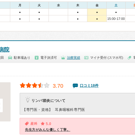
月
火
水
木
金
土
●
●
●
●
●
15:00-17:00
●
●
●
●
病院
蛇田
駐車場あり
電子決済可
治療実績
マイナ受付 (スマホ可)
3.70
口コミ18件
リンパ節炎について
【専門医・資格】
耳鼻咽喉科専門医
産科
5.0
先生方がみんな優しく丁寧。