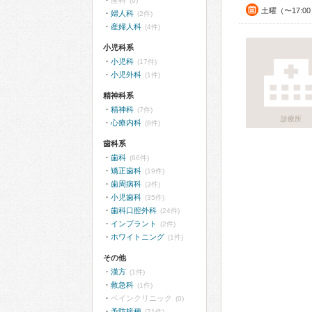
産科
(0)
土曜（〜17:0
婦人科
(2件)
産婦人科
(4件)
小児科系
小児科
(17件)
小児外科
(1件)
精神科系
精神科
(7件)
診療所
心療内科
(8件)
歯科系
歯科
(66件)
矯正歯科
(19件)
歯周病科
(3件)
小児歯科
(35件)
歯科口腔外科
(24件)
インプラント
(2件)
ホワイトニング
(1件)
その他
漢方
(1件)
救急科
(1件)
ペインクリニック
(0)
予防接種
(71件)