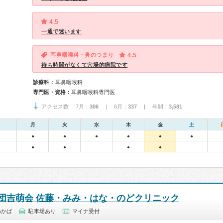
4.5
一通で迷います
耳鼻咽喉科・鼻のつまり
4.5
待ち時間がなくて穴場的病院です
診療科：
耳鼻咽喉科
専門医・資格：
耳鼻咽喉科専門医
アクセス数 7月：
306
| 6月：
337
| 年間：
3,581
月
火
水
木
金
土
●
●
●
●
●
●
●
●
●
●
団吉萌会 佐藤・みみ・はな・のどクリニック
わかば
駐車場あり
マイナ受付