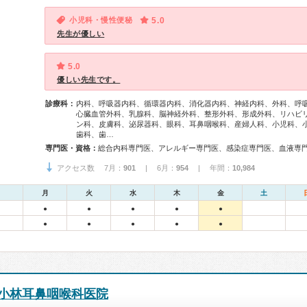
小児科・慢性便秘
5.0
先生が優しい
5.0
優しい先生です。
診療科：
内科、呼吸器内科、循環器内科、消化器内科、神経内科、外科、呼
心臓血管外科、乳腺科、脳神経外科、整形外科、形成外科、リハビ
ン科、皮膚科、泌尿器科、眼科、耳鼻咽喉科、産婦人科、小児科、
歯科、歯…
専門医・資格：
アクセス数 7月：
901
| 6月：
954
| 年間：
10,984
月
火
水
木
金
土
●
●
●
●
●
●
●
●
●
●
小林耳鼻咽喉科医院