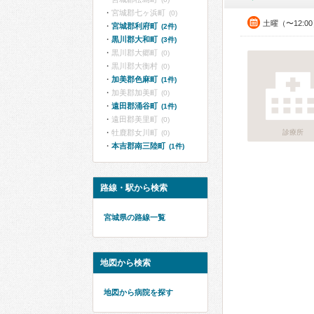
宮城郡七ヶ浜町
(0)
土曜（〜12:0
宮城郡利府町
(2件)
黒川郡大和町
(3件)
黒川郡大郷町
(0)
黒川郡大衡村
(0)
加美郡色麻町
(1件)
加美郡加美町
(0)
遠田郡涌谷町
(1件)
遠田郡美里町
(0)
牡鹿郡女川町
診療所
(0)
本吉郡南三陸町
(1件)
路線・駅から検索
宮城県の路線一覧
地図から検索
地図から病院を探す