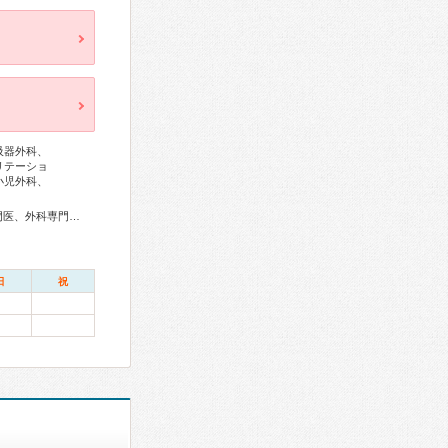
吸器外科、
リテーショ
小児外科、
総合内科専門医、アレルギー専門医、感染症専門医、血液専門医、外科専門医、呼吸器専門医、呼吸器外科専門医、循環器専門医、心臓血管外科専門医、不整脈専門医、消化器病専門医、消化器外科専門医、肝臓専門医、消化器内視鏡専門医、泌尿器科専門医、腎臓専門医、透析専門医、脳血管内治療専門医、神経内科専門医、脳神経外科専門医、てんかん専門医、整形外科専門医、手外科専門医、脊椎脊髄外科専門医、形成外科専門医、皮膚科専門医、眼科専門医、耳鼻咽喉科専門医、めまい相談医、産婦人科専門医、婦人科腫瘍専門医、乳腺専門医、小児科専門医、小児外科専門医、老年病専門医、麻酔科専門医、細胞診専門医、超音波専門医、病理専門医、口腔外科専門医、核医学専門医、放射線科専門医、臨床遺伝専門医、救急科専門医、漢方専門医、がん薬物療法専門医、がん治療認定医
日
祝