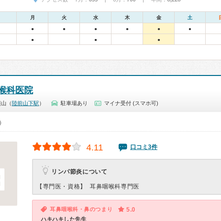
月
火
水
木
金
土
●
●
●
●
●
●
●
●
●
喉科医院
貞山（
陸前山下駅
）
駐車場あり
マイナ受付 (スマホ可)
0）
4.11
口コミ3件
リンパ節炎について
【専門医・資格】
耳鼻咽喉科専門医
耳鼻咽喉科・鼻のつまり
5.0
ハキハキした先生