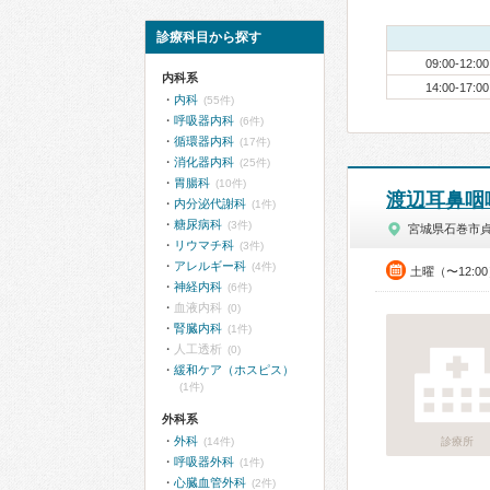
診療科目から探す
09:00-12:00
内科系
14:00-17:00
内科
(55件)
呼吸器内科
(6件)
循環器内科
(17件)
消化器内科
(25件)
胃腸科
(10件)
渡辺耳鼻咽
内分泌代謝科
(1件)
糖尿病科
(3件)
宮城県石巻市
リウマチ科
(3件)
アレルギー科
(4件)
土曜（〜12:0
神経内科
(6件)
血液内科
(0)
腎臓内科
(1件)
人工透析
(0)
緩和ケア（ホスピス）
(1件)
外科系
外科
(14件)
診療所
呼吸器外科
(1件)
心臓血管外科
(2件)