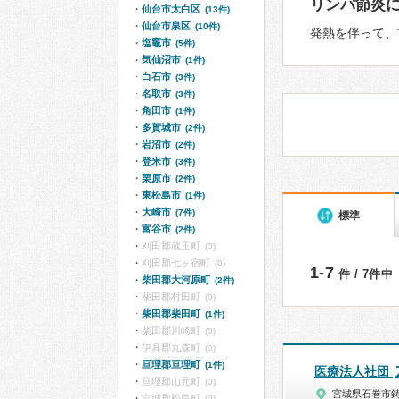
リンパ節炎
仙台市太白区
(13件)
仙台市泉区
(10件)
発熱を伴って、
塩竈市
(5件)
気仙沼市
(1件)
白石市
(3件)
名取市
(3件)
角田市
(1件)
多賀城市
(2件)
岩沼市
(2件)
登米市
(3件)
栗原市
(2件)
東松島市
(1件)
大崎市
(7件)
標準
富谷市
(2件)
刈田郡蔵王町
(0)
刈田郡七ヶ宿町
(0)
1-7
件 / 7件中
柴田郡大河原町
(2件)
柴田郡村田町
(0)
柴田郡柴田町
(1件)
柴田郡川崎町
(0)
伊具郡丸森町
(0)
亘理郡亘理町
(1件)
医療法人社団
亘理郡山元町
(0)
宮城県石巻市
宮城郡松島町
(0)