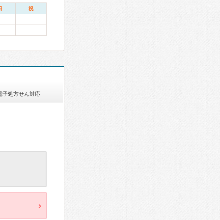
日
祝
電子処方せん対応