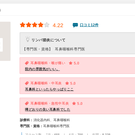
0）
4.22
口コミ12件
リンパ節炎について
【専門医・資格】
耳鼻咽喉科専門医
耳鼻咽喉科・喉が痛い
5.0
院内の雰囲気がいい。
耳鼻咽喉科・中耳炎
5.0
耳鼻科といったらやっぱりここ
耳鼻咽喉科・急性中耳炎
5.0
噂どおりの良い耳鼻科でした
診療科：
消化器内科、耳鼻咽喉科
専門医・資格：
耳鼻咽喉科専門医
アクセス数 7月：
655
| 6月：
700
| 年間：
8,228