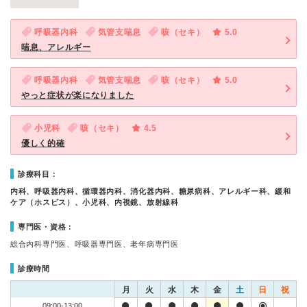
呼吸器内科
気管支喘息
咳（セキ）
5.0
喘息、アレルギー
呼吸器内科
気管支喘息
咳（セキ）
5.0
やっと症状が楽になりました
小児科
咳（セキ）
4.5
優しく的確
診療科目：
内科、呼吸器内科、循環器内科、消化器内科、糖尿病科、アレルギー科、緩和
ケア（ホスピス）、小児科、内視鏡、放射線科
専門医・資格：
総合内科専門医、呼吸器専門医、老年病専門医
診療時間
月
火
水
木
金
土
日
祝
09:00-13:00