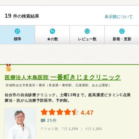
19
件の検索結果
表示順について
標準
★の数
レビュー数
新着・更新
一番町きじまクリニック
医療法人木島医院
宮城県仙台市青葉区一番町（青葉通一番町駅、広瀬通駅、あおば通駅）
仙台市の自由診療クリニック。土曜13時まで。超高濃度ビタミンC点滴
療法・抗がん治療予防医学。予約制。
4.47
25件
アクセス数 7月:
1,299
| 6月:
1,203