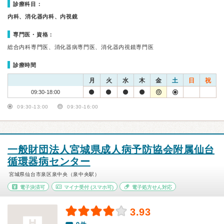
診療科目：
内科、消化器内科、内視鏡
専門医・資格：
総合内科専門医、消化器病専門医、消化器内視鏡専門医
診療時間
月
火
水
木
金
土
日
祝
09:30-18:00
09:30-13:00
09:30-16:00
一般財団法人宮城県成人病予防協会附属仙台
循環器病センター
宮城県仙台市泉区泉中央（泉中央駅）
電子決済可
マイナ受付
(スマホ可)
電子処方せん対応
3.93