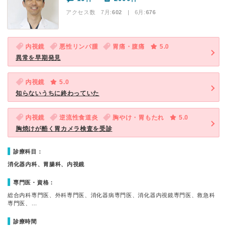
アクセス数 7月:
602
| 6月:
676
内視鏡
悪性リンパ腫
胃痛・腹痛
5.0
異常を早期発見
内視鏡
5.0
知らないうちに終わっていた
内視鏡
逆流性食道炎
胸やけ・胃もたれ
5.0
胸焼けが酷く胃カメラ検査を受診
診療科目：
消化器内科、胃腸科、内視鏡
専門医・資格：
総合内科専門医、外科専門医、消化器病専門医、消化器内視鏡専門医、救急科
専門医、…
診療時間