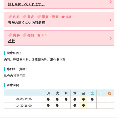
話しを聞いてくれます。
内科
胃炎
胃痛・腹痛
4.5
敷居の高くない内科病院
内科
発熱
4.0
感想
診療科目：
内科、呼吸器内科、循環器内科、消化器内科
専門医・資格：
総合内科専門医
診療時間
月
火
水
木
金
土
日
祝
09:00-12:30
14:30-18:00