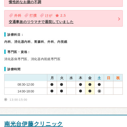
慢性的なお腹の不調
外科
打撲
けが
2.5
交通事故のリウマチで通院していました
診療科目：
内科、消化器内科、胃腸科、外科、内視鏡
専門医・資格：
消化器病専門医、消化器内視鏡専門医
診療時間
月
火
水
木
金
土
日
祝
08:30-12:00
14:00-18:00
13:00-15:00
南光台伊藤クリニック