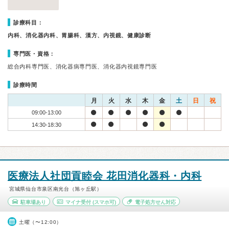
診療科目：
内科、消化器内科、胃腸科、漢方、内視鏡、健康診断
専門医・資格：
総合内科専門医、消化器病専門医、消化器内視鏡専門医
診療時間
月
火
水
木
金
土
日
祝
09:00-13:00
14:30-18:30
医療法人社団貢睦会 花田消化器科・内科
宮城県仙台市泉区南光台（旭ヶ丘駅）
駐車場あり
マイナ受付
(スマホ可)
電子処方せん対応
土曜（〜12:00）