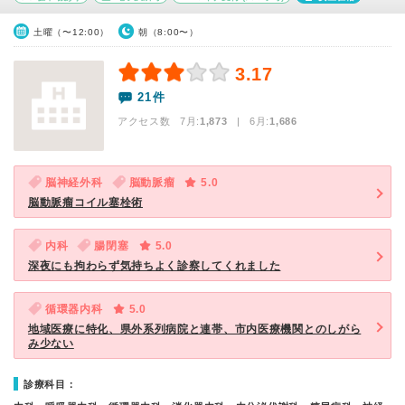
土曜（〜12:00）
朝（8:00〜）
3.17
21件
アクセス数 7月:
1,873
| 6月:
1,686
脳神経外科
脳動脈瘤
5.0
脳動脈瘤コイル塞栓術
内科
腸閉塞
5.0
深夜にも拘わらず気持ちよく診察してくれました
循環器内科
5.0
地域医療に特化、県外系列病院と連帯、市内医療機関とのしがら
み少ない
診療科目：