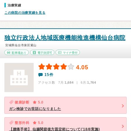
治療実績
この病院の治療実績を見る
独立行政法人地域医療機能推進機構仙台病院
宮城県仙台市泉区紫山
駐車場あり
電子決済可
マイナ受付
4.05
15件
アクセス数 7月:
1,684
| 6月:
1,764
健康診断
5.0
ガン検診でお世話になりました
整形外科
5.0
【腰痛手術】 仙腸関節後方固定術について('18/8実施)