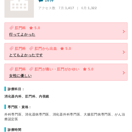
18件
アクセス数 7月:
1,417
| 6月:
1,322
肛門科
5.0
行ってよかった
肛門科
肛門から出血
5.0
とてもよかったです
肛門科
肛門が痛い・肛門がかゆい
5.0
女性に優しい
診療科目：
消化器内科、肛門科、内視鏡
専門医・資格：
外科専門医、消化器病専門医、消化器外科専門医、大腸肛門病専門医、がん治
療認定医
診療時間