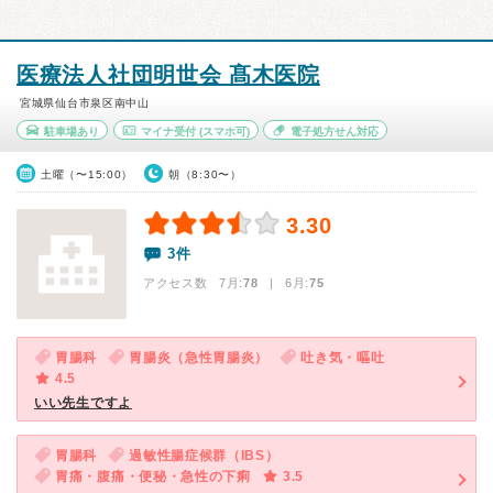
医療法人社団明世会 髙木医院
宮城県仙台市泉区南中山
駐車場あり
マイナ受付
(スマホ可)
電子処方せん対応
土曜（〜15:00）
朝（8:30〜）
3.30
3件
アクセス数 7月:
78
| 6月:
75
胃腸科
胃腸炎（急性胃腸炎）
吐き気・嘔吐
4.5
いい先生ですよ
胃腸科
過敏性腸症候群（IBS）
胃痛・腹痛・便秘・急性の下痢
3.5