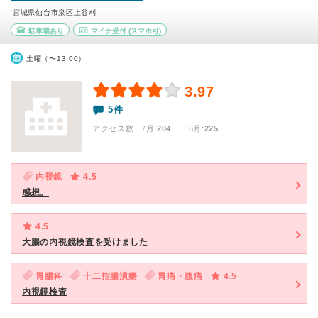
宮城県仙台市泉区上谷刈
駐車場あり
マイナ受付
(スマホ可)
土曜（〜13:00）
3.97
5件
アクセス数 7月:
204
| 6月:
225
内視鏡
4.5
感想。
4.5
大腸の内視鏡検査を受けました
胃腸科
十二指腸潰瘍
胃痛・腹痛
4.5
内視鏡検査