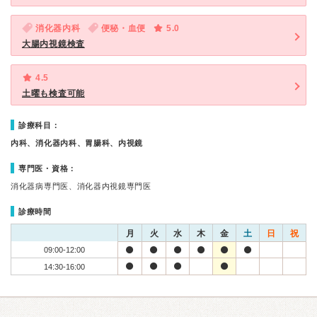
消化器内科
便秘・血便
5.0
大腸内視鏡検査
4.5
土曜も検査可能
診療科目：
内科、消化器内科、胃腸科、内視鏡
専門医・資格：
消化器病専門医、消化器内視鏡専門医
診療時間
月
火
水
木
金
土
日
祝
09:00-12:00
14:30-16:00