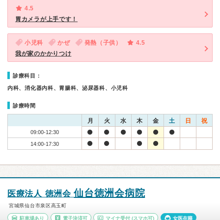
4.5
胃カメラが上手です！
小児科
かぜ
発熱（子供）
4.5
我が家のかかりつけ
診療科目：
内科、消化器内科、胃腸科、泌尿器科、小児科
診療時間
月
火
水
木
金
土
日
祝
09:00-12:30
14:00-17:30
仙台徳洲会病院
医療法人 徳洲会
宮城県仙台市泉区高玉町
駐車場あり
電子決済可
マイナ受付
(スマホ可)
女医在籍