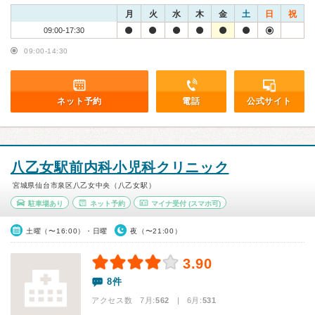
月
火
水
木
金
土
日
祝
09:00-17:30
09:00-14:30
ネット予約
電話
公式サイト
八乙女駅前内科小児科クリニック
宮城県仙台市泉区八乙女中央（八乙女駅）
駐車場あり
ネット予約
マイナ受付
(スマホ可)
土曜（〜16:00）・日曜
夜（〜21:00）
3.90
8件
アクセス数 7月:
562
| 6月:
531