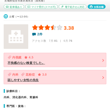
宮城県仙台市泉区南光台（黒松駅）
駐車場あり
マイナ受付
(スマホ可)
電子処方せん対応
女医在籍
土曜（〜12:00）
3.38
2件
アクセス数 7月:
81
| 6月:
76
内視鏡
4.5
不快感のない検査でした。
内科
花粉症
3.0
話しやすい女性の先生
診療科目：
内科、消化器内科、胃腸科
専門医・資格：