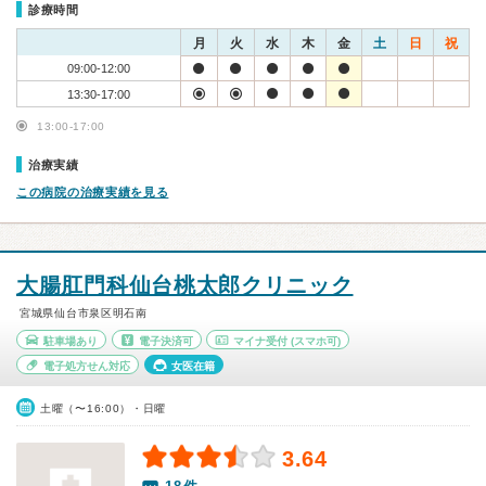
診療時間
月
火
水
木
金
土
日
祝
09:00-12:00
13:30-17:00
13:00-17:00
治療実績
この病院の治療実績を見る
大腸肛門科仙台桃太郎クリニック
宮城県仙台市泉区明石南
駐車場あり
電子決済可
マイナ受付
(スマホ可)
電子処方せん対応
女医在籍
土曜（〜16:00）・日曜
3.64