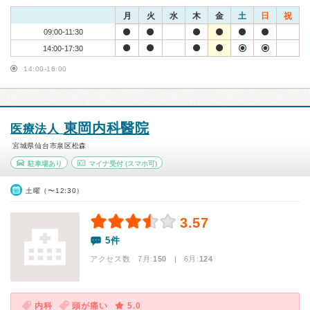
月
火
水
木
金
土
日
祝
09:00-11:30
14:00-17:30
14:00-16:00
東岡内科醫院
医療法人
宮城県仙台市泉区松森
駐車場あり
マイナ受付
(スマホ可)
土曜（〜12:30）
3.57
5件
アクセス数 7月:
150
| 6月:
124
内科
頭が痛い
5.0