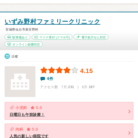
いずみ野村ファミリークリニック
宮城県仙台市泉区野村
駐車場あり
マイナ受付
(スマホ可)
電子処方せん対応
オンライン診療対応
日曜
4.15
4件
アクセス数 7月:
231
| 6月:
187
小児科
5.0
日曜日も午前診療！
内科
5.0
人気の新しい病院です