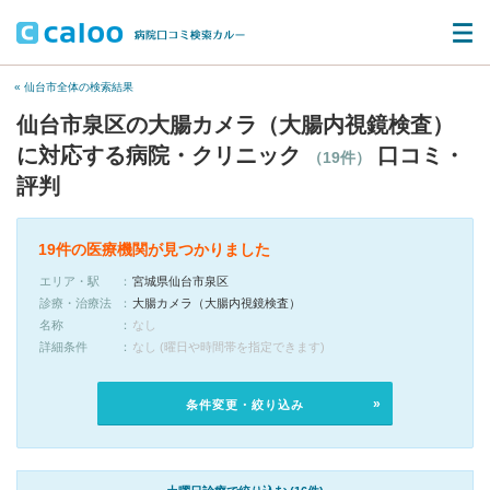
« 仙台市全体の検索結果
仙台市泉区の大腸カメラ（大腸内視鏡検査）
に対応する病院・クリニック
口コミ・
（19件）
評判
19件の医療機関が見つかりました
エリア・駅
宮城県仙台市泉区
診療・治療法
大腸カメラ（大腸内視鏡検査）
名称
なし
詳細条件
なし (曜日や時間帯を指定できます)
条件変更・絞り込み