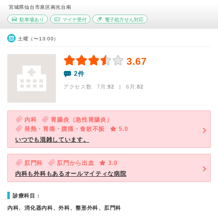
宮城県仙台市泉区南光台南
駐車場あり
マイナ受付
電子処方せん対応
土曜（〜13:00）
3.67
2件
アクセス数 7月:
92
| 6月:
82
内科
胃腸炎（急性胃腸炎）
発熱・胃痛・腹痛・食欲不振
5.0
いつでも混雑しています。
肛門科
肛門から出血
3.0
内科も外科もあるオールマイティな病院
診療科目：
内科、消化器内科、外科、整形外科、肛門科