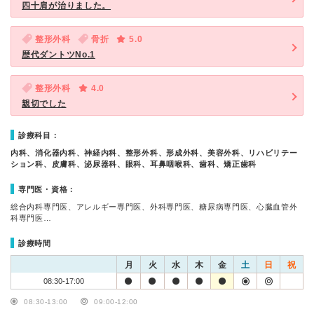
四十肩が治りました。
整形外科
骨折
5.0
歴代ダントツNo.1
整形外科
4.0
親切でした
診療科目：
内科、消化器内科、神経内科、整形外科、形成外科、美容外科、リハビリテー
ション科、皮膚科、泌尿器科、眼科、耳鼻咽喉科、歯科、矯正歯科
専門医・資格：
総合内科専門医、アレルギー専門医、外科専門医、糖尿病専門医、心臓血管外
科専門医…
診療時間
月
火
水
木
金
土
日
祝
08:30-17:00
08:30-13:00
09:00-12:00