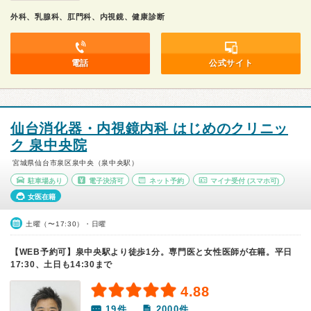
外科、乳腺科、肛門科、内視鏡、健康診断
電話
公式サイト
仙台消化器・内視鏡内科 はじめのクリニッ
ク 泉中央院
宮城県仙台市泉区泉中央（泉中央駅）
駐車場あり
電子決済可
ネット予約
マイナ受付
(スマホ可)
女医在籍
土曜（〜17:30）・日曜
【WEB予約可】泉中央駅より徒歩1分。専門医と女性医師が在籍。平日
17:30、土日も14:30まで
4.88
19件
2000件