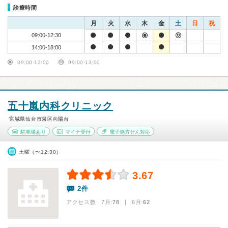
診療時間
月
火
水
木
金
土
日
祝
09:00-12:30
14:00-18:00
09:00-12:00
09:00-13:00
五十嵐内科クリニック
宮城県仙台市泉区向陽台
駐車場あり
マイナ受付
電子処方せん対応
土曜（〜12:30）
3.67
2件
アクセス数 7月:
78
| 6月:
62