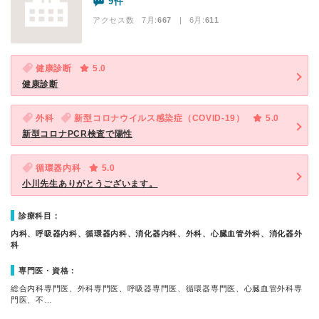
9件
アクセス数 7月:
667
| 6月:
611
健康診断
5.0
健康診断
外科
新型コロナウイルス感染症（COVID-19）
5.0
新型コロナPCR検査で陽性
循環器内科
5.0
小川先生ありがとうございます。
診療科目：
内科、呼吸器内科、循環器内科、消化器内科、外科、心臓血管外科、消化器外
科
専門医・資格：
総合内科専門医、外科専門医、呼吸器専門医、循環器専門医、心臓血管外科専
門医、不…