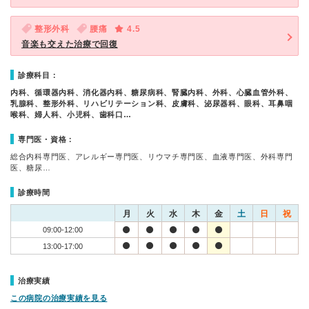
整形外科
腰痛
4.5
音楽も交えた治療で回復
診療科目：
内科、循環器内科、消化器内科、糖尿病科、腎臓内科、外科、心臓血管外科、
乳腺科、整形外科、リハビリテーション科、皮膚科、泌尿器科、眼科、耳鼻咽
喉科、婦人科、小児科、歯科口…
専門医・資格：
総合内科専門医、アレルギー専門医、リウマチ専門医、血液専門医、外科専門
医、糖尿…
診療時間
月
火
水
木
金
土
日
祝
09:00-12:00
13:00-17:00
治療実績
この病院の治療実績を見る