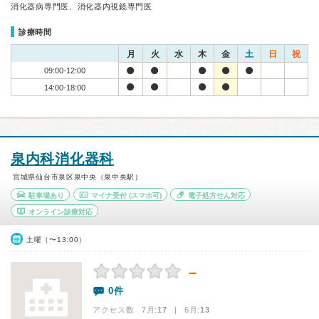
消化器病専門医、消化器内視鏡専門医
診療時間
月
火
水
木
金
土
日
祝
09:00-12:00
14:00-18:00
泉内科消化器科
宮城県仙台市泉区泉中央（泉中央駅）
駐車場あり
マイナ受付
(スマホ可)
電子処方せん対応
オンライン診療対応
土曜（〜13:00）
－
0件
アクセス数 7月:
17
| 6月:
13