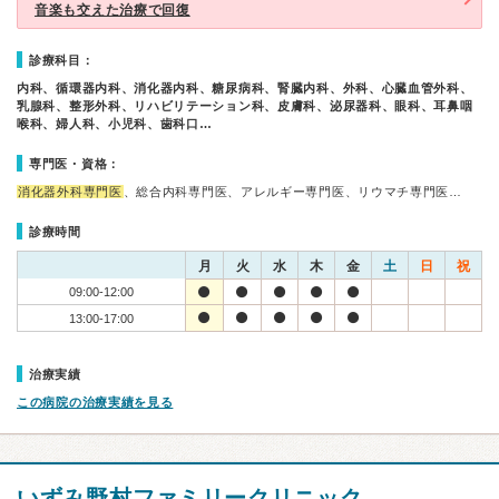
音楽も交えた治療で回復
診療科目：
内科、循環器内科、消化器内科、糖尿病科、腎臓内科、外科、心臓血管外科、
乳腺科、整形外科、リハビリテーション科、皮膚科、泌尿器科、眼科、耳鼻咽
喉科、婦人科、小児科、歯科口…
専門医・資格：
消化器外科専門医
、総合内科専門医、アレルギー専門医、リウマチ専門医…
診療時間
月
火
水
木
金
土
日
祝
09:00-12:00
13:00-17:00
治療実績
この病院の治療実績を見る
いずみ野村ファミリークリニック