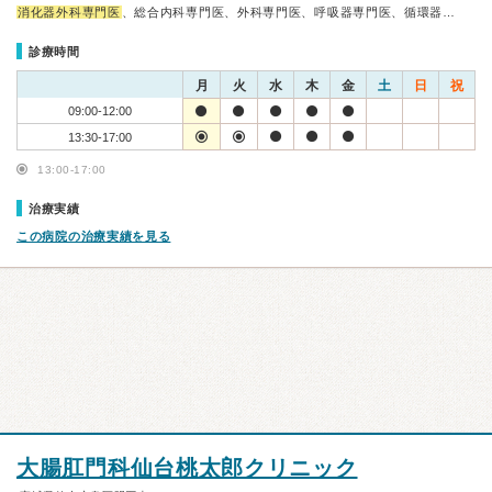
消化器外科専門医
、総合内科専門医、外科専門医、呼吸器専門医、循環器…
診療時間
月
火
水
木
金
土
日
祝
09:00-12:00
13:30-17:00
13:00-17:00
治療実績
この病院の治療実績を見る
大腸肛門科仙台桃太郎クリニック