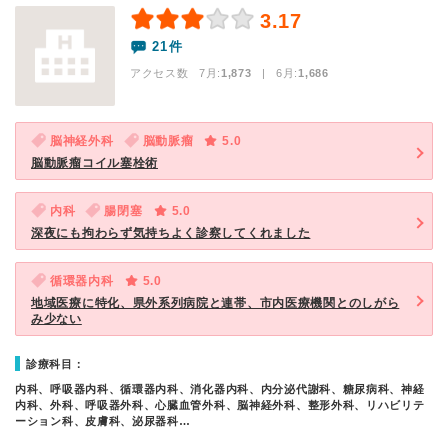
3.17
21件
アクセス数 7月:
1,873
| 6月:
1,686
脳神経外科
脳動脈瘤
5.0
脳動脈瘤コイル塞栓術
内科
腸閉塞
5.0
深夜にも拘わらず気持ちよく診察してくれました
循環器内科
5.0
地域医療に特化、県外系列病院と連帯、市内医療機関とのしがら
み少ない
診療科目：
内科、呼吸器内科、循環器内科、消化器内科、内分泌代謝科、糖尿病科、神経
内科、外科、呼吸器外科、心臓血管外科、脳神経外科、整形外科、リハビリテ
ーション科、皮膚科、泌尿器科…