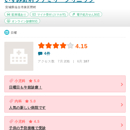
宮城県仙台市泉区野村
駐車場あり
マイナ受付
(スマホ可)
電子処方せん対応
オンライン診療対応
日曜
4.15
4件
アクセス数 7月:
231
| 6月:
187
小児科
5.0
日曜日も午前診療！
内科
5.0
人気の新しい病院です
小児科
4.5
子供の予防接種で受診