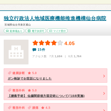
独立行政法人地域医療機能推進機構仙台病院
宮城県仙台市泉区紫山
駐車場あり
電子決済可
マイナ受付
4.05
15件
アクセス数 7月:
1,684
| 6月:
1,764
健康診断
5.0
ガン検診でお世話になりました
整形外科
5.0
【腰痛手術】 仙腸関節後方固定術について('18/8実施)
整形外科
腰痛
4.5