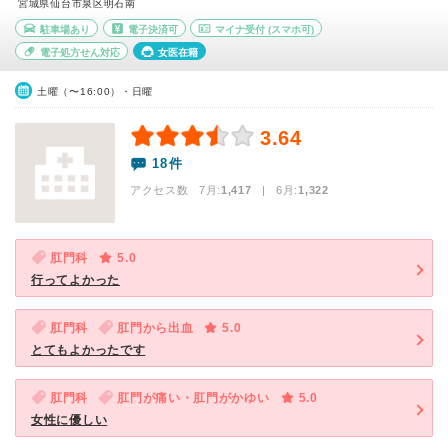
宮城県仙台市泉区明石南
駐車場あり
電子決済可
マイナ受付
(スマホ可)
電子処方せん対応
女医在籍
土曜（〜16:00）・日曜
3.64
18件
アクセス数 7月:
1,417
| 6月:
1,322
肛門科
5.0
行ってよかった
肛門科
肛門から出血
5.0
とてもよかったです
肛門科
肛門が痛い・肛門がかゆい
5.0
女性に優しい