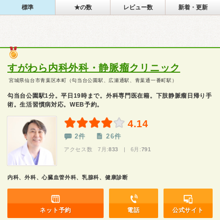
標準
★の数
レビュー数
新着・更新
すがわら内科外科・静脈瘤クリニック
宮城県仙台市青葉区本町（勾当台公園駅、広瀬通駅、青葉通一番町駅）
勾当台公園駅1分。平日19時まで。外科専門医在籍。下肢静脈瘤日帰り手
術。生活習慣病対応。WEB予約。
4.14
2件
26件
アクセス数 7月:
833
| 6月:
791
内科、外科、心臓血管外科、乳腺科、健康診断
ネット予約
電話
公式サイト