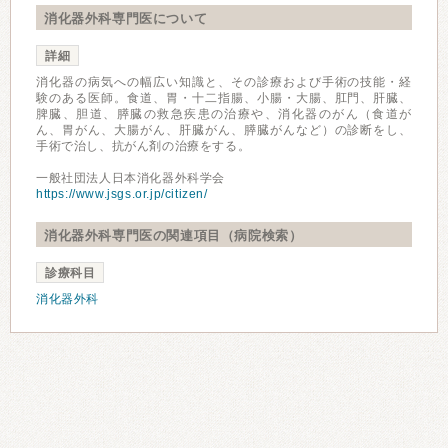
消化器外科専門医について
詳細
消化器の病気への幅広い知識と、その診療および手術の技能・経
験のある医師。食道、胃・十二指腸、小腸・大腸、肛門、肝臓、
脾臓、胆道、膵臓の救急疾患の治療や、消化器のがん（食道が
ん、胃がん、大腸がん、肝臓がん、膵臓がんなど）の診断をし、
手術で治し、抗がん剤の治療をする。
一般社団法人日本消化器外科学会
https://www.jsgs.or.jp/citizen/
消化器外科専門医の関連項目（病院検索）
診療科目
消化器外科