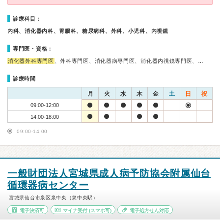
診療科目：
内科、消化器内科、胃腸科、糖尿病科、外科、小児科、内視鏡
専門医・資格：
消化器外科専門医
、外科専門医、消化器病専門医、消化器内視鏡専門医、…
診療時間
月
火
水
木
金
土
日
祝
09:00-12:00
14:00-18:00
09:00-14:00
一般財団法人宮城県成人病予防協会附属仙台
循環器病センター
宮城県仙台市泉区泉中央（泉中央駅）
電子決済可
マイナ受付
(スマホ可)
電子処方せん対応