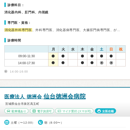
診療科目：
消化器内科、肛門科、内視鏡
専門医・資格：
消化器外科専門医
、外科専門医、消化器病専門医、大腸肛門病専門医、が…
診療時間
月
火
水
木
金
土
日
祝
09:00-11:30
14:00-17:30
14:00-16:00
仙台徳洲会病院
医療法人 徳洲会
宮城県仙台市泉区高玉町
駐車場あり
電子決済可
マイナ受付
(スマホ可)
女医在籍
土曜（〜12:00）
朝（8:00〜）