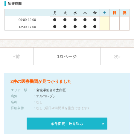
診療時間
月
火
水
木
金
土
日
祝
09:00-12:00
13:30-17:00
«前
1/1ページ
次»
2件の医療機関が見つかりました
エリア・駅
宮城県仙台市太白区
病気
ナルコレプシー
名称
なし
詳細条件
なし (曜日や時間帯を指定できます)
条件変更・絞り込み