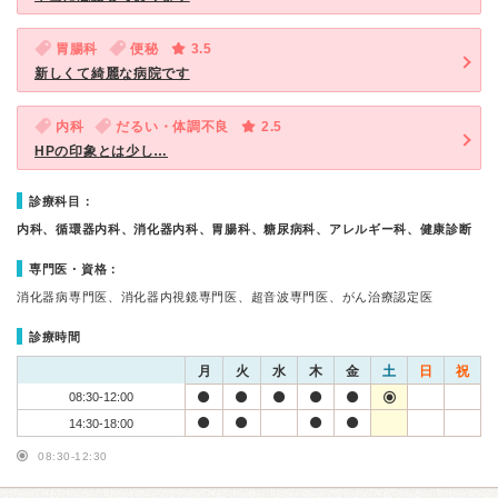
胃腸科
便秘
3.5
新しくて綺麗な病院です
内科
だるい・体調不良
2.5
HPの印象とは少し…
診療科目：
内科、循環器内科、消化器内科、胃腸科、糖尿病科、アレルギー科、健康診断
専門医・資格：
消化器病専門医、消化器内視鏡専門医、超音波専門医、がん治療認定医
診療時間
月
火
水
木
金
土
日
祝
08:30-12:00
14:30-18:00
08:30-12:30