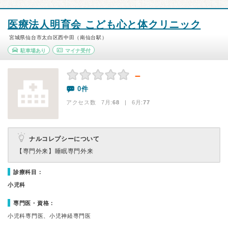
医療法人明育会 こども心と体クリニック
宮城県仙台市太白区西中田（南仙台駅）
駐車場あり
マイナ受付
－
0件
アクセス数 7月:
68
| 6月:
77
ナルコレプシーについて
【専門外来】
睡眠専門外来
診療科目：
小児科
専門医・資格：
小児科専門医、小児神経専門医