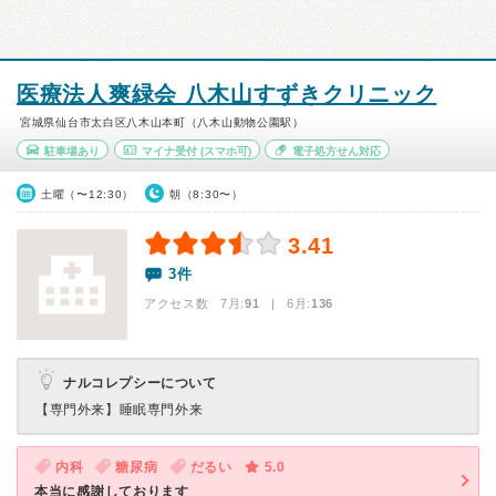
医療法人爽緑会 八木山すずきクリニック
宮城県仙台市太白区八木山本町（八木山動物公園駅）
駐車場あり
マイナ受付
(スマホ可)
電子処方せん対応
土曜（〜12:30）
朝（8:30〜）
3.41
3件
アクセス数 7月:
91
| 6月:
136
ナルコレプシーについて
【専門外来】
睡眠専門外来
内科
糖尿病
だるい
5.0
本当に感謝しております