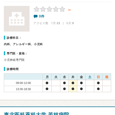
－
0件
アクセス数 7月:
22
| 6月:
9
診療科目：
内科、アレルギー科、小児科
専門医・資格：
小児神経専門医
診療時間
月
火
水
木
金
土
日
祝
09:00-12:00
13:30-18:30
東北医科薬科大学 若林病院