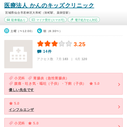
医療法人 かんのキッズクリニック
宮城県仙台市若林区大和町（卸町駅、薬師堂駅）
駐車場あり
マイナ受付
(スマホ可)
電子処方せん対応
土曜（〜12:00）
朝（8:30〜）
3.25
14件
アクセス数 7月:
183
| 6月:
120
小児科
胃腸炎（急性胃腸炎）
腹痛・吐き気・嘔吐（子供）・下痢（子供）
5.0
優しい先生です
5.0
インフルエンザ
小児科
5.0