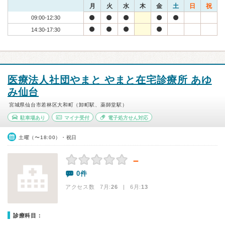
月
火
水
木
金
土
日
祝
09:00-12:30
14:30-17:30
医療法人社団やまと やまと在宅診療所 あゆ
み仙台
宮城県仙台市若林区大和町（卸町駅、薬師堂駅）
駐車場あり
マイナ受付
電子処方せん対応
土曜（〜18:00）・祝日
－
0件
アクセス数 7月:
26
| 6月:
13
診療科目：