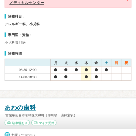
メディカルセンター
診療科目：
アレルギー科、小児科
専門医・資格：
小児科専門医
診療時間
月
火
水
木
金
土
日
祝
08:30-12:00
14:00-18:00
あわの歯科
宮城県仙台市若林区大和町（卸町駅、薬師堂駅）
駐車場あり
マイナ受付
土曜（〜18:30）