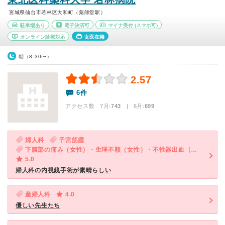
宮城県仙台市若林区大和町（薬師堂駅）
駐車場あり
電子決済可
マイナ受付
(スマホ可)
オンライン診療対応
女医在籍
朝（8:30〜）
2.57
6件
アクセス数 7月:
743
| 6月:
699
婦人科
子宮筋腫
下腹部の痛み（女性）・生理不順（女性）・不性器出血（女性）
5.0
婦人科の内視鏡手術が素晴らしい
産婦人科
4.0
優しい先生たち