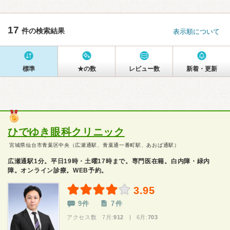
17
件の検索結果
表示順について
標準
★の数
レビュー数
新着・更新
ひでゆき眼科クリニック
宮城県仙台市青葉区中央（広瀬通駅、青葉通一番町駅、あおば通駅）
広瀬通駅1分。平日19時・土曜17時まで。専門医在籍。白内障・緑内
障。オンライン診療。WEB予約。
3.95
9件
7件
アクセス数 7月:
912
| 6月:
703