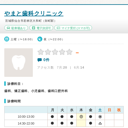
やまと歯科クリニック
宮城県仙台市若林区大和町（卸町駅）
駐車場あり
電子決済可
マイナ受付
(スマホ可)
土曜（〜18:00）
夜（〜22:00）
－
0件
アクセス数 7月:
20
| 6月:
14
診療科目：
歯科、矯正歯科、小児歯科、歯科口腔外科
診療時間
月
火
水
木
金
土
日
祝
10:00-13:00
14:30-22:00