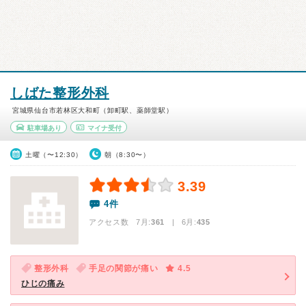
しばた整形外科
宮城県仙台市若林区大和町（卸町駅、薬師堂駅）
駐車場あり
マイナ受付
土曜（〜12:30）
朝（8:30〜）
3.39
4件
アクセス数 7月:
361
| 6月:
435
整形外科
手足の関節が痛い
4.5
ひじの痛み