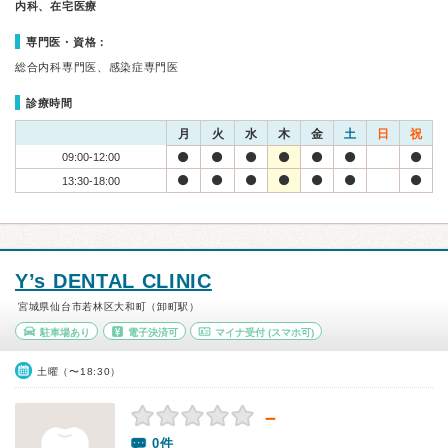
内科、在宅医療
専門医・資格：
総合内科専門医、感染症専門医
診療時間
月
火
水
木
金
土
日
祝
09:00-12:00
13:30-18:00
Y’s DENTAL CLINIC
宮城県仙台市若林区大和町（卸町駅）
駐車場あり
電子決済可
マイナ受付
(スマホ可)
土曜（〜18:30）
－
0件