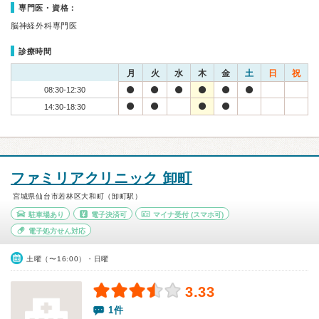
専門医・資格：
脳神経外科専門医
診療時間
月
火
水
木
金
土
日
祝
08:30-12:30
14:30-18:30
ファミリアクリニック 卸町
宮城県仙台市若林区大和町（卸町駅）
駐車場あり
電子決済可
マイナ受付
(スマホ可)
電子処方せん対応
土曜（〜16:00）・日曜
3.33
1件