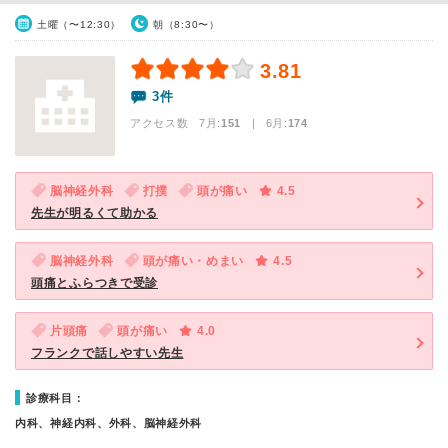
土曜（〜12:30）
朝（8:30〜）
3.81
3件
アクセス数 7月:
151
| 6月:
174
脳神経外科
打撲
頭が痛い
4.5
先生が明るくて助かる
脳神経外科
頭が痛い・めまい
4.5
頭痛とふらつきで受診
片頭痛
頭が痛い
4.0
フランクで話しやすい先生
診療科目：
内科、神経内科、外科、脳神経外科