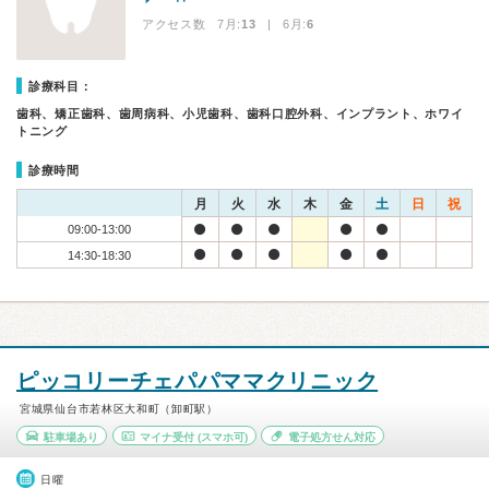
アクセス数 7月:
13
| 6月:
6
診療科目：
歯科、矯正歯科、歯周病科、小児歯科、歯科口腔外科、インプラント、ホワイ
トニング
診療時間
月
火
水
木
金
土
日
祝
09:00-13:00
14:30-18:30
ピッコリーチェパパママクリニック
宮城県仙台市若林区大和町（卸町駅）
駐車場あり
マイナ受付
(スマホ可)
電子処方せん対応
日曜