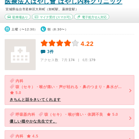
医療法人はやし會 はやし内科クリニック
宮城県仙台市若林区大和町（卸町駅、薬師堂駅）
駐車場あり
マイナ受付
(スマホ可)
電子処方せん対応
土曜（〜12:30）
朝（8:30〜）
4.22
3件
アクセス数 7月:
174
| 6月:
179
内科
咳（セキ）・喉が痛い・声が枯れる・鼻のつまり・鼻水が出る・痰
5.0
きちんと話をきいてくれます
呼吸器内科
咳（セキ）・喉が痛い・体調不良
5.0
優しい穏やかな先生です。
内科
4.5