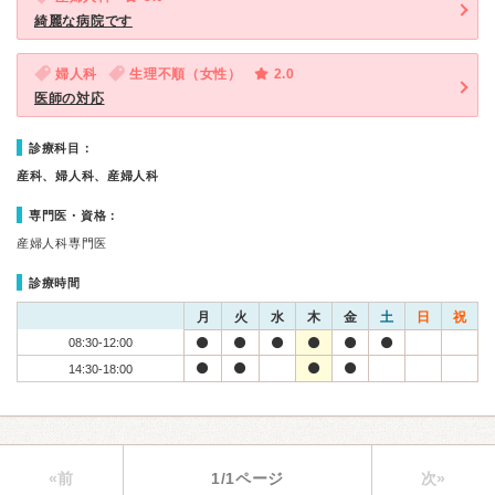
綺麗な病院です
婦人科
生理不順（女性）
2.0
医師の対応
診療科目：
産科、婦人科、産婦人科
専門医・資格：
産婦人科専門医
診療時間
月
火
水
木
金
土
日
祝
08:30-12:00
14:30-18:00
«前
1/1ページ
次»