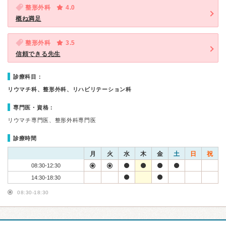
整形外科
4.0
概ね満足
整形外科
3.5
信頼できる先生
診療科目：
リウマチ科、整形外科、リハビリテーション科
専門医・資格：
リウマチ専門医、整形外科専門医
診療時間
月
火
水
木
金
土
日
祝
08:30-12:30
14:30-18:30
08:30-18:30