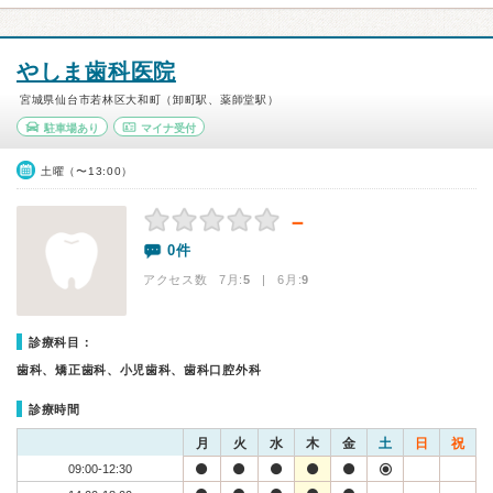
やしま歯科医院
宮城県仙台市若林区大和町（卸町駅、薬師堂駅）
駐車場あり
マイナ受付
土曜（〜13:00）
－
0件
アクセス数 7月:
5
| 6月:
9
診療科目：
歯科、矯正歯科、小児歯科、歯科口腔外科
診療時間
月
火
水
木
金
土
日
祝
09:00-12:30