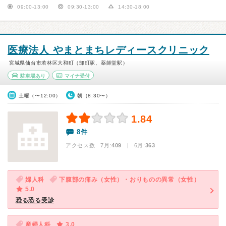
09:00-13:00
09:30-13:00
14:30-18:00
医療法人 やまとまちレディースクリニック
宮城県仙台市若林区大和町（卸町駅、薬師堂駅）
駐車場あり
マイナ受付
土曜（〜12:00）
朝（8:30〜）
1.84
8件
アクセス数 7月:
409
| 6月:
363
婦人科
下腹部の痛み（女性）・おりものの異常（女性）
5.0
恐る恐る受診
産婦人科
3.0