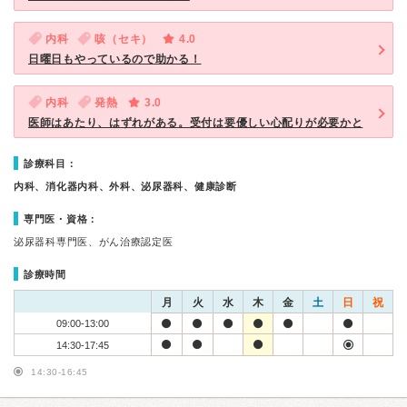
内科
咳（セキ）
4.0
日曜日もやっているので助かる！
内科
発熱
3.0
医師はあたり、はずれがある。受付は要優しい心配りが必要かと
診療科目：
内科、消化器内科、外科、泌尿器科、健康診断
専門医・資格：
泌尿器科専門医、がん治療認定医
診療時間
月
火
水
木
金
土
日
祝
09:00-13:00
14:30-17:45
14:30-16:45