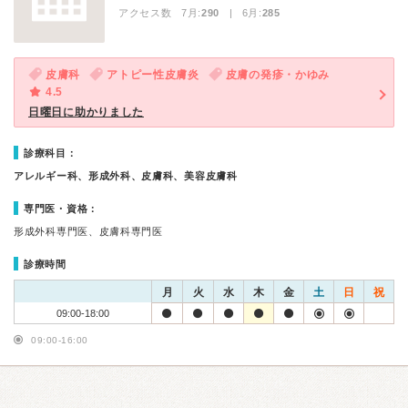
アクセス数 7月:
290
| 6月:
285
皮膚科
アトピー性皮膚炎
皮膚の発疹・かゆみ
4.5
日曜日に助かりました
診療科目：
アレルギー科、形成外科、皮膚科、美容皮膚科
専門医・資格：
形成外科専門医、皮膚科専門医
診療時間
月
火
水
木
金
土
日
祝
09:00-18:00
09:00-16:00