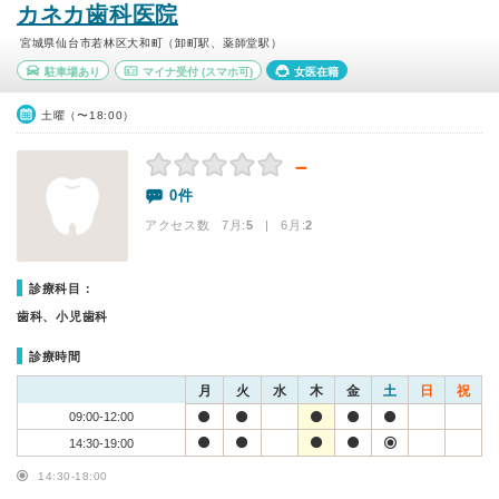
カネカ歯科医院
宮城県仙台市若林区大和町（卸町駅、薬師堂駅）
駐車場あり
マイナ受付
(スマホ可)
女医在籍
土曜（〜18:00）
－
0件
アクセス数 7月:
5
| 6月:
2
診療科目：
歯科、小児歯科
診療時間
月
火
水
木
金
土
日
祝
09:00-12:00
14:30-19:00
14:30-18:00