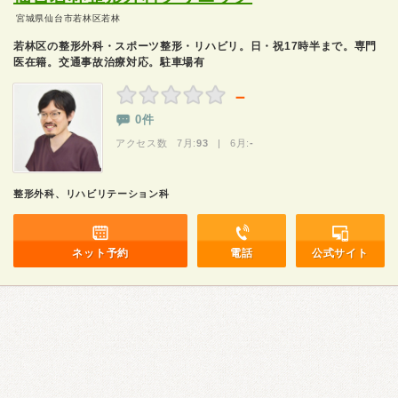
宮城県仙台市若林区若林
若林区の整形外科・スポーツ整形・リハビリ。日・祝17時半まで。専門
医在籍。交通事故治療対応。駐車場有
－
0件
アクセス数 7月:
93
| 6月:
-
整形外科、リハビリテーション科
ネット予約
電話
公式サイト