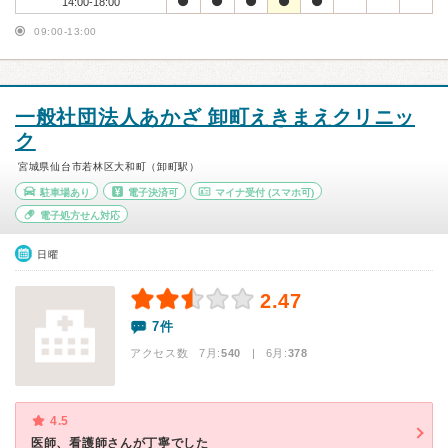
14:00-18:00
09:00-13:00
一般社団法人あかざ 卸町えきまえクリニッ
ク
宮城県仙台市若林区大和町（卸町駅）
駐車場あり
電子決済可
マイナ受付
(スマホ可)
電子処方せん対応
日曜
2.47
7件
アクセス数 7月:
540
| 6月:
378
4.5
医師、看護師さんが丁寧でした