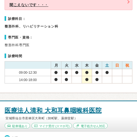
聞こえないです・・・
診療科目：
整形外科、リハビリテーション科
専門医・資格：
整形外科専門医
診療時間
月
火
水
木
金
土
日
祝
09:00-12:30
14:00-18:00
医療法人清和 大和耳鼻咽喉科医院
宮城県仙台市若林区大和町（卸町駅、薬師堂駅）
駐車場あり
マイナ受付
(スマホ可)
電子処方せん対応