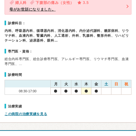
婦人科
下腹部の痛み（女性）
3.5
母がお世話になりました。
診療科目：
内科、呼吸器内科、循環器内科、消化器内科、内分泌代謝科、糖尿病科、リウ
マチ科、血液内科、腎臓内科、人工透析、外科、乳腺科、整形外科、リハビリ
テーション科、泌尿器科、眼科…
専門医・資格：
総合内科専門医、総合診療専門医、アレルギー専門医、リウマチ専門医、血液
専門医、…
診療時間
月
火
水
木
金
土
日
祝
08:30-17:00
治療実績
この病院の治療実績を見る