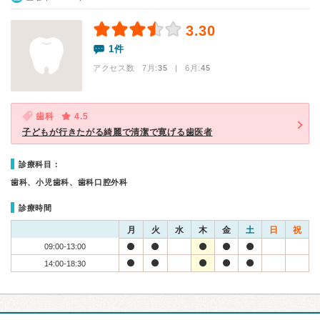
3.30
1件
アクセス数 7月:
35
| 6月:
45
歯科
4.5
子どもが行きたがる綺麗で清潔で寛げる歯医者
診療科目：
歯科、小児歯科、歯科口腔外科
診療時間
月
火
水
木
金
土
日
祝
09:00-13:00
14:00-18:30