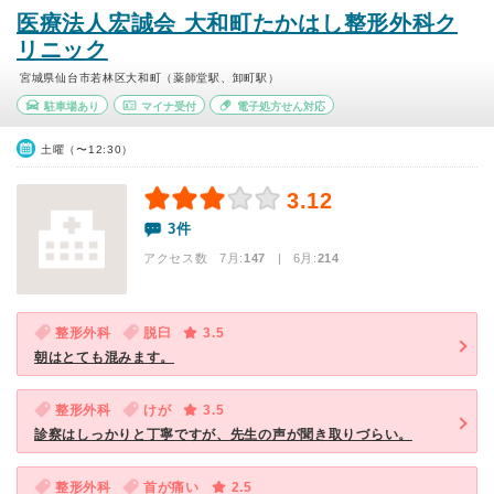
医療法人宏誠会 大和町たかはし整形外科ク
リニック
宮城県仙台市若林区大和町（薬師堂駅、卸町駅）
駐車場あり
マイナ受付
電子処方せん対応
土曜（〜12:30）
3.12
3件
アクセス数 7月:
147
| 6月:
214
整形外科
脱臼
3.5
朝はとても混みます。
整形外科
けが
3.5
診察はしっかりと丁寧ですが、先生の声が聞き取りづらい。
整形外科
首が痛い
2.5