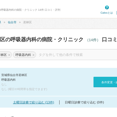
の呼吸器内科の病院・クリニック 14件 口コミ・評判
Calooとは
県
仙台市
若林区
林区の呼吸器内科の病院・クリニック
口コミ
（14件）
×
×
若林区
呼吸器内科
宮城県仙台市若林区
呼吸器内科
条件変更・
なし
なし (曜日や時間帯を指定できます)
土曜日診療で絞り込む (13件)
日曜日診療で絞り込む (0件)