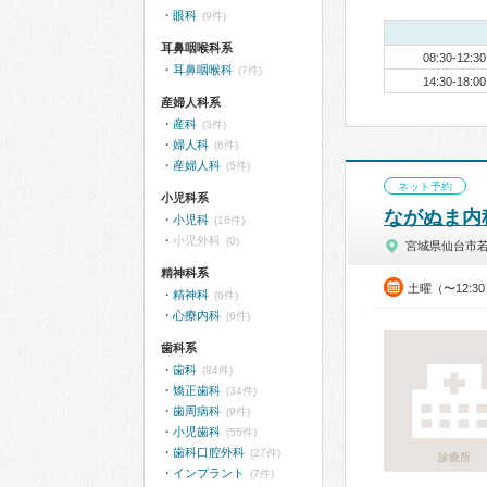
眼科
(9件)
耳鼻咽喉科系
08:30-12:30
耳鼻咽喉科
(7件)
14:30-18:00
産婦人科系
産科
(3件)
婦人科
(6件)
産婦人科
(5件)
ネット予約
小児科系
ながぬま内
小児科
(16件)
小児外科
(0)
宮城県仙台市
精神科系
土曜（〜12:3
精神科
(6件)
心療内科
(6件)
歯科系
歯科
(84件)
矯正歯科
(34件)
歯周病科
(9件)
小児歯科
(55件)
歯科口腔外科
(27件)
診療所
インプラント
(7件)