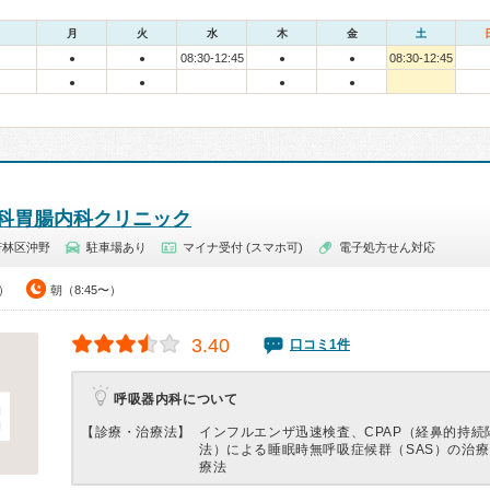
月
火
水
木
金
土
08:30-12:45
08:30-12:45
●
●
●
●
●
●
●
●
科胃腸内科クリニック
若林区沖野
駐車場あり
マイナ受付 (スマホ可)
電子処方せん対応
0）
朝（8:45〜）
3.40
口コミ1件
呼吸器内科について
【診療・治療法】
インフルエンザ迅速検査、CPAP（経鼻的持続
法）による睡眠時無呼吸症候群（SAS）の治
療法