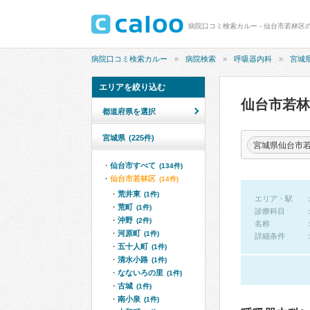
病院口コミ検索カルー - 仙台市若林区
病院口コミ検索カルー
病院検索
呼吸器内科
宮城
エリアを絞り込む
仙台市若
都道府県を選択
宮城県
(225件)
宮城県仙台市
仙台市すべて
(134件)
仙台市若林区
(14件)
荒井東
(1件)
エリア・駅
荒町
(1件)
診療科目
沖野
(2件)
名称
河原町
(1件)
詳細条件
五十人町
(1件)
清水小路
(1件)
なないろの里
(1件)
古城
(1件)
南小泉
(1件)