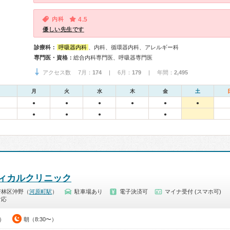
内科
4.5
優しい先生です
診療科：
呼吸器内科
、内科、循環器内科、アレルギー科
専門医・資格：
総合内科専門医、呼吸器専門医
アクセス数 7月：
174
| 6月：
179
| 年間：
2,495
月
火
水
木
金
土
●
●
●
●
●
●
●
●
●
●
ィカルクリニック
若林区沖野（
河原町駅
）
駐車場あり
電子決済可
マイナ受付 (スマホ可)
対応
5）
朝（8:30〜）