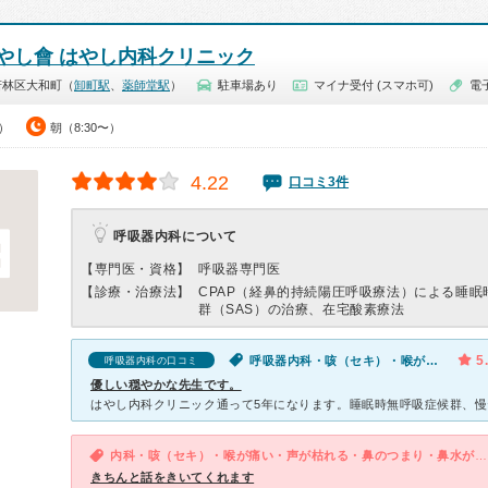
やし會 はやし内科クリニック
若林区大和町（
卸町駅
、
薬師堂駅
）
駐車場あり
マイナ受付 (スマホ可)
電
0）
朝（8:30〜）
4.22
口コミ3件
呼吸器内科について
【専門医・資格】
呼吸器専門医
【診療・治療法】
CPAP（経鼻的持続陽圧呼吸療法）による睡眠
群（SAS）の治療、在宅酸素療法
5
呼吸器内科・咳（セキ）・喉が痛い・体調不良
呼吸器内科の口コミ
優しい穏やかな先生です。
内科・咳（セキ）・喉が痛い・声が枯れる・鼻のつまり・鼻水が出る・痰
きちんと話をきいてくれます