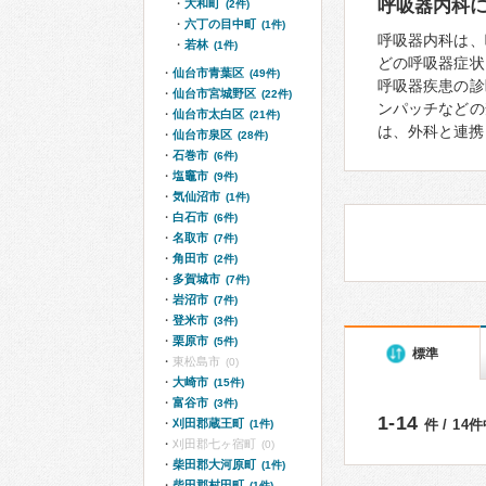
呼吸器内科
大和町
(2件)
六丁の目中町
(1件)
呼吸器内科は、
若林
(1件)
どの呼吸器症状
仙台市青葉区
(49件)
呼吸器疾患の診
仙台市宮城野区
(22件)
ンパッチなどの
仙台市太白区
(21件)
は、外科と連携
仙台市泉区
(28件)
石巻市
(6件)
塩竈市
(9件)
気仙沼市
(1件)
白石市
(6件)
名取市
(7件)
角田市
(2件)
多賀城市
(7件)
岩沼市
(7件)
登米市
(3件)
栗原市
(5件)
標準
東松島市
(0)
大崎市
(15件)
富谷市
(3件)
1-14
刈田郡蔵王町
件 / 14
(1件)
刈田郡七ヶ宿町
(0)
柴田郡大河原町
(1件)
柴田郡村田町
(1件)