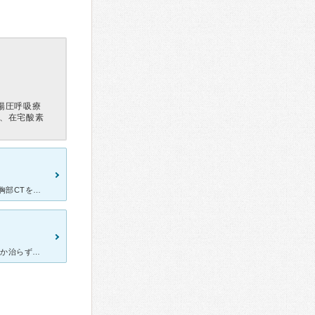
陽圧呼吸療
療、在宅酸素
他院で胸部レントゲン検査で異常を指摘された為に、受診しました。 胸部CTをすぐ撮っていただき、結果をすぐ教えて頂きました。 医師は検査時に声をかけてくれましたし、看護師さんも丁寧で優しい方ばかりで
新しく沖野に出来たクリニックです。 病院は綺麗でした。 咳がなかなか治らず受診しました。 患者さんがたくさんいて、咳をしている人が多かったです。 先生はクールな感じで、最低限の言葉しか話さ