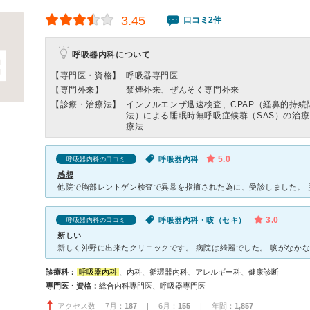
3.45
口コミ2件
呼吸器内科について
【専門医・資格】
呼吸器専門医
【専門外来】
禁煙外来、ぜんそく専門外来
【診療・治療法】
インフルエンザ迅速検査、CPAP（経鼻的持続
法）による睡眠時無呼吸症候群（SAS）の治
療法
5.0
呼吸器内科
呼吸器内科の口コミ
感想
3.0
呼吸器内科・咳（セキ）
呼吸器内科の口コミ
新しい
診療科：
呼吸器内科
、内科、循環器内科、アレルギー科、健康診断
専門医・資格：
総合内科専門医、呼吸器専門医
アクセス数 7月：
187
| 6月：
155
| 年間：
1,857