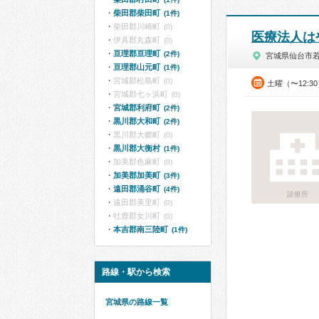
柴田郡柴田町
(1件)
柴田郡川崎町
(0)
医療法人は
伊具郡丸森町
(0)
亘理郡亘理町
(2件)
宮城県仙台市
亘理郡山元町
(1件)
宮城郡松島町
(0)
土曜（〜12:3
宮城郡七ヶ浜町
(0)
宮城郡利府町
(2件)
黒川郡大和町
(2件)
黒川郡大郷町
(0)
黒川郡大衡村
(1件)
加美郡色麻町
(0)
加美郡加美町
(3件)
遠田郡涌谷町
(4件)
診療所
遠田郡美里町
(0)
牡鹿郡女川町
(0)
本吉郡南三陸町
(1件)
路線・駅から検索
宮城県の路線一覧