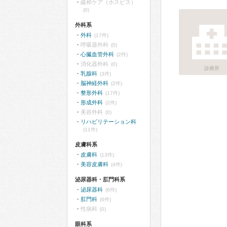
緩和ケア（ホスピス）
(0)
外科系
外科
(17件)
呼吸器外科
(0)
心臓血管外科
(2件)
消化器外科
(0)
診療所
乳腺科
(3件)
脳神経外科
(2件)
整形外科
(17件)
形成外科
(2件)
美容外科
(0)
リハビリテーション科
(11件)
皮膚科系
皮膚科
(13件)
美容皮膚科
(4件)
泌尿器科・肛門科系
泌尿器科
(6件)
肛門科
(6件)
性病科
(0)
眼科系