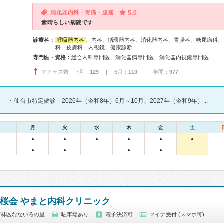
消化器内科・胃痛・腹痛
5.0
素晴らしい病院です
診療科：
呼吸器内科
、内科、循環器内科、消化器内科、胃腸科、糖尿病科、
科、皮膚科、内視鏡、健康診断
専門医・資格：
総合内科専門医、消化器病専門医、消化器内視鏡専門医
アクセス数 7月：
129
| 6月：
110
| 年間：
977
・仙台市特定健診 2026年（令和8年）6月～10月、2027年（令和9年）...
月
火
水
木
金
土
●
●
●
●
●
●
●
●
●
●
双桜会 やまと内科クリニック
若林区なないろの里
駐車場あり
電子決済可
マイナ受付 (スマホ可)