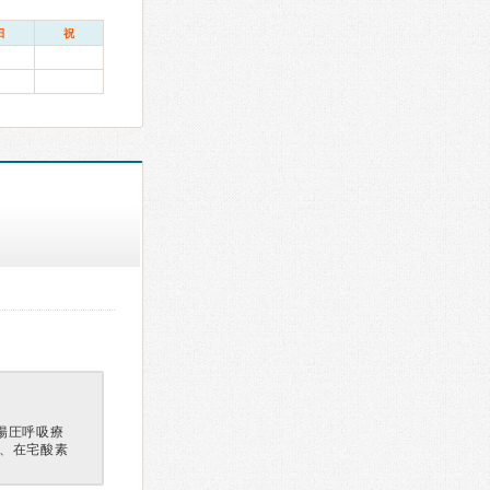
日
祝
陽圧呼吸療
療、在宅酸素