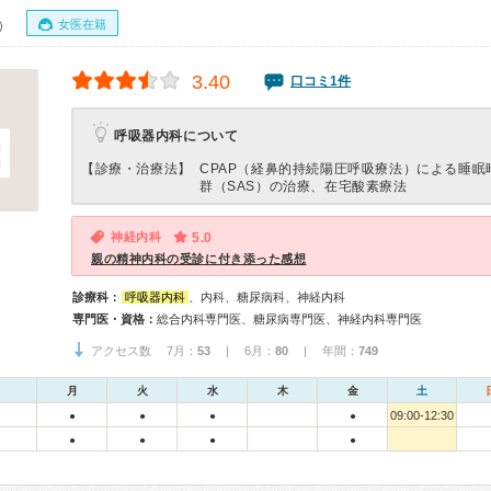
女医在籍
0）
3.40
口コミ1件
呼吸器内科について
【診療・治療法】
CPAP（経鼻的持続陽圧呼吸療法）による睡眠
群（SAS）の治療、在宅酸素療法
神経内科
5.0
親の精神内科の受診に付き添った感想
診療科：
呼吸器内科
、内科、糖尿病科、神経内科
専門医・資格：
総合内科専門医、糖尿病専門医、神経内科専門医
アクセス数 7月：
53
| 6月：
80
| 年間：
749
月
火
水
木
金
土
09:00-12:30
●
●
●
●
●
●
●
●