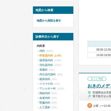
地図から検索
地図から病院を探す
診療科目から探す
内科系
08:30-12:30
内科
(59件)
14:00-18:00
呼吸器内科
(14件)
循環器内科
(16件)
消化器内科
(22件)
胃腸科
(9件)
内分泌代謝科
(3件)
糖尿病科
ネット予約
(4件)
リウマチ科
(4件)
おきのメデ
アレルギー科
(15件)
宮城県仙台市
神経内科
(5件)
電子処方せん
血液内科
(2件)
腎臓内科
(3件)
土曜（〜12:4
人工透析
(2件)