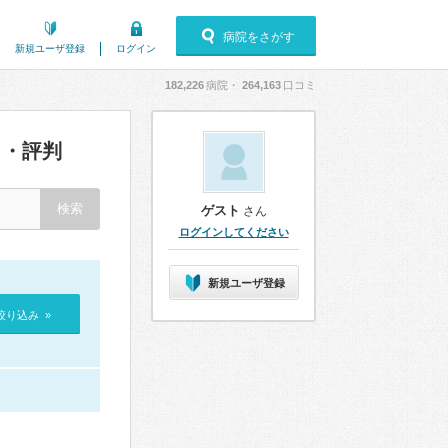
病院をさがす
新規ユーザ登録
ログイン
182,226
病院・
264,163
口コミ
・評判
ゲスト
さん
ログインしてください
新規ユーザ登録
絞り込み »