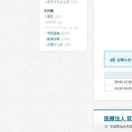
ホワイトニング
(7件)
その他
漢方
(1件)
救急科
(0)
ペインクリニック
(0)
予防接種
(81件)
健康診断
(12件)
人間ドック
(3件)
お知らせ
08:45-12:30
14:30-18:00
医療法人 
宮城県仙台市