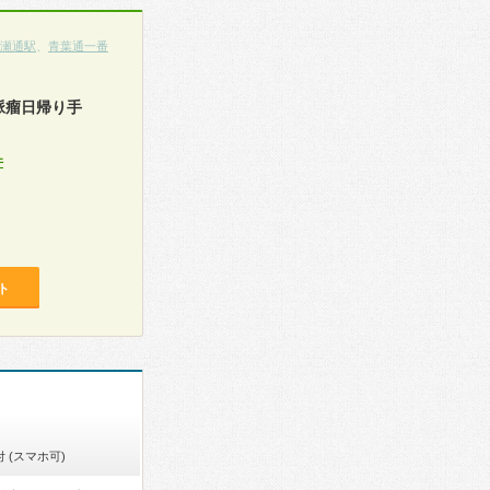
瀬通駅
、
青葉通一番
脈瘤日帰り手
件
ト
 (スマホ可)