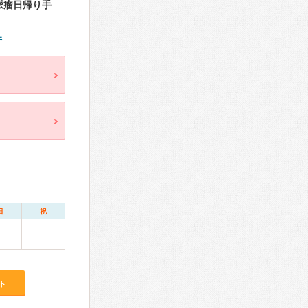
脈瘤日帰り手
件
日
祝
ト