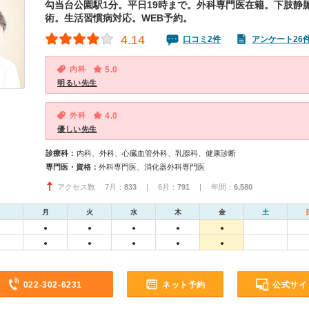
勾当台公園駅1分。平日19時まで。外科専門医在籍。下肢静
術。生活習慣病対応。WEB予約。
4.14
口コミ2件
アンケート26
内科
5.0
明るい先生
外科
4.0
優しい先生
診療科：
内科、外科、心臓血管外科、乳腺科、健康診断
専門医・資格：
外科専門医、消化器外科専門医
アクセス数 7月：
833
| 6月：
791
| 年間：
6,580
月
火
水
木
金
土
●
●
●
●
●
●
●
●
●
●
022-302-6231
ネット予約
公式サイ