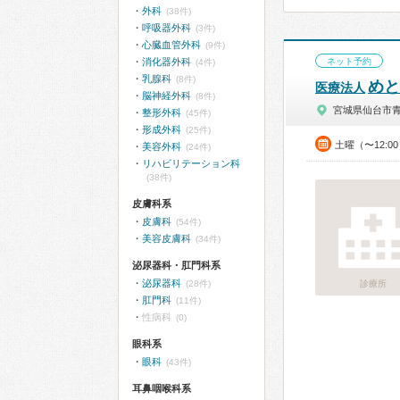
外科
(38件)
呼吸器外科
(3件)
心臓血管外科
(9件)
消化器外科
ネット予約
(4件)
乳腺科
(8件)
めと
医療法人
脳神経外科
(8件)
宮城県仙台市
整形外科
(45件)
形成外科
(25件)
土曜（〜12:0
美容外科
(24件)
リハビリテーション科
(38件)
皮膚科系
皮膚科
(54件)
美容皮膚科
(34件)
泌尿器科・肛門科系
泌尿器科
(28件)
診療所
肛門科
(11件)
性病科
(0)
眼科系
眼科
(43件)
耳鼻咽喉科系