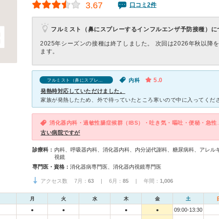
3.67
口コミ2件
フルミスト（鼻にスプレーするインフルエンザ予防接種）に
2025年シーズンの接種は終了しました。 次回は2026年秋以降
ます。
5.0
内科
フルミスト（鼻にスプレーするインフルエンザ予防接種）の口コミ
発熱時対応していただけました。
消化器内科・過敏性腸症候
古い病院ですが
診療科：
内科、呼吸器内科、消化器内科、内分泌代謝科、糖尿病科、アレル
視鏡
専門医・資格：
消化器病専門医、消化器内視鏡専門医
アクセス数 7月：
63
| 6月：
85
| 年間：
1,006
月
火
水
木
金
土
09:00-13:30
●
●
●
●