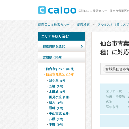
病院口コミ検索カルー
病院検索
フルミスト（鼻にスプ
エリアを絞り込む
仙台市青葉
都道府県を選択
種）に対
宮城県
(58件)
宮城県仙台市
仙台市すべて
(33件)
仙台市青葉区
(10件)
旭ケ丘
(1件)
五橋
(1件)
エリア・駅
木町通
(1件)
診療・治療法
国見ケ丘
(1件)
名称
郷六
(1件)
詳細条件
通町
(1件)
中山吉成
(1件)
八幡
(2件)
本町
(1件)