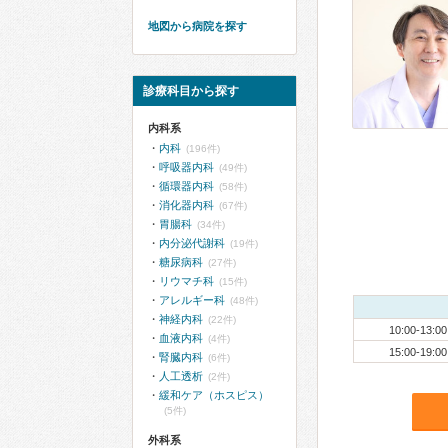
地図から病院を探す
診療科目から探す
内科系
内科
(196件)
呼吸器内科
(49件)
循環器内科
(58件)
消化器内科
(67件)
胃腸科
(34件)
内分泌代謝科
(19件)
糖尿病科
(27件)
リウマチ科
(15件)
アレルギー科
(48件)
神経内科
(22件)
10:00-13:00
血液内科
(4件)
15:00-19:00
腎臓内科
(6件)
人工透析
(2件)
緩和ケア（ホスピス）
(5件)
外科系