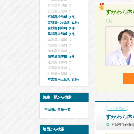
亘理郡亘理町
(0)
すがわら内
亘理郡山元町
(0)
宮城郡松島町
(1件)
町駅
）
宮城郡七ヶ浜町
(1件)
宮城郡利府町
(2件)
黒川郡大和町
(1件)
黒川郡大郷町
(0)
黒川郡大衡村
(0)
加美郡色麻町
(0)
加美郡加美町
(1件)
遠田郡涌谷町
(0)
遠田郡美里町
(0)
牡鹿郡女川町
(0)
本吉郡南三陸町
(1件)
路線・駅から検索
ネット予約
宮城県の路線一覧
すがわら内
宮城県仙台市
地図から検索