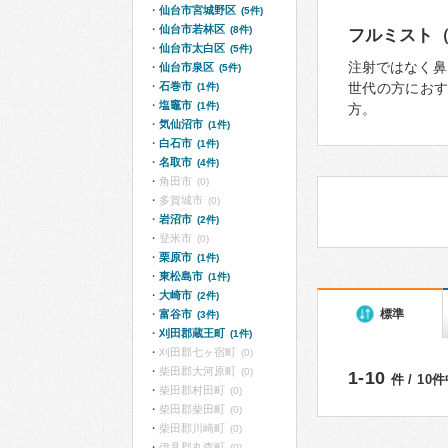
仙台市宮城野区
(5件)
仙台市若林区
(8件)
フルミスト
仙台市太白区
(5件)
注射ではなく鼻
仙台市泉区
(5件)
石巻市
世代の方におす
(1件)
塩竈市
(1件)
方。
気仙沼市
(1件)
白石市
(1件)
名取市
(4件)
角田市
(0)
多賀城市
(0)
岩沼市
(2件)
登米市
(0)
栗原市
(1件)
東松島市
(1件)
大崎市
(2件)
標準
富谷市
(3件)
刈田郡蔵王町
(1件)
刈田郡七ヶ宿町
(0)
柴田郡大河原町
(0)
1-10
件 / 10
柴田郡村田町
(0)
柴田郡柴田町
(0)
柴田郡川崎町
(0)
伊具郡丸森町
(0)