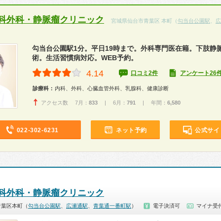
科外科・静脈瘤クリニック
宮城県仙台市青葉区 本町（
勾当台公園駅
、
広
勾当台公園駅1分。平日19時まで。外科専門医在籍。下肢静
術。生活習慣病対応。WEB予約。
4.14
口コミ2件
アンケート26
診療科：
内科、外科、心臓血管外科、乳腺科、健康診断
アクセス数 7月：
833
| 6月：
791
| 年間：
6,580
022-302-6231
ネット予約
公式サイ
科外科・静脈瘤クリニック
青葉区本町（
勾当台公園駅
、
広瀬通駅
、
青葉通一番町駅
）
電子決済可
マイナ受付