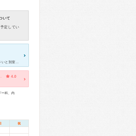
ついて
を予定してい
家族が発熱したため、外で待っていたところ寒いので中に入ってくださいと別室でまたせていただきました。 寒い季節で体調悪い中外で立っていたため、大変ありがたく、診察もしていただき、検査結果もすぐいただけ
群（IBS）・吐き気・嘔吐・便秘・急性の下痢
4.0
ギー科、内
日
祝