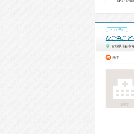
14:30-18:00
ネット予約
なごみこど
宮城県仙台市
日曜
診療所