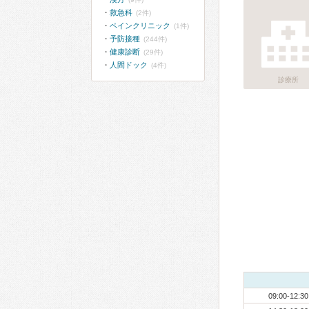
救急科
(2件)
ペインクリニック
(1件)
予防接種
(244件)
健康診断
(29件)
人間ドック
(4件)
診療所
09:00-12:30