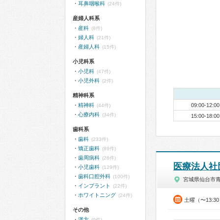
耳鼻咽喉科
(24件)
産婦人科系
産科
(8件)
婦人科
(21件)
産婦人科
(15件)
小児科系
小児科
(47件)
小児外科
(2件)
精神科系
精神科
09:00-12:00
(44件)
心療内科
(34件)
15:00-18:00
歯科系
歯科
(233件)
矯正歯科
(89件)
歯周病科
(26件)
医療法人社
小児歯科
(129件)
歯科口腔外科
(100件)
宮城県仙台市
インプラント
(22件)
ホワイトニング
(24件)
土曜（〜13:3
その他
漢方
(9件)