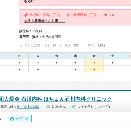
明るい
小児科・発熱（子供）・咳・呼吸困難（子供）
5.0
先生も看護師さんも優しい
診療科：
小児科
専門医・資格：
小児科専門医
アクセス数 7月：
93
| 6月：
120
| 年間：
1,812
月
火
水
木
金
土
●
●
●
●
●
●
●
●
●
●
団人愛会 石川内科 はちまん石川内科クリニック
青葉区八幡（
東北福祉大前駅
）
駐車場あり
マイナ受付 (スマホ可)
女医在籍
0）