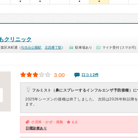
●
●
●
●
もクリニック
青葉区木町通（
勾当台公園駅
、
北四番丁駅
）
駐車場あり
マイナ受付 (スマホ可)
3.00
口コミ2件
フルミスト（鼻にスプレーするインフルエンザ予防接種）に
2025年シーズンの接種は終了しました。 次回は2026年秋以降
ます。
小児科・かぜ・発熱
4.0
日曜診療あり