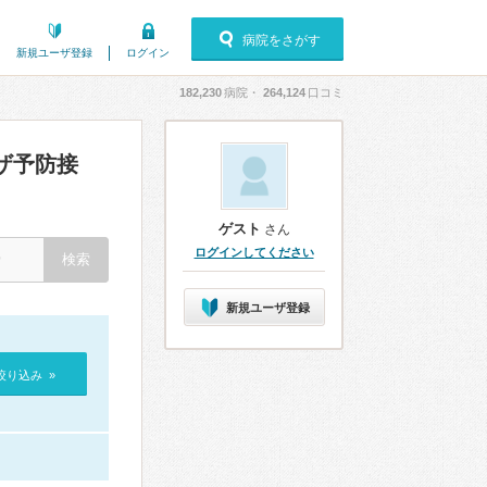
病院をさがす
新規ユーザ登録
ログイン
182,230
病院・
264,124
口コミ
ザ予防接
ゲスト
さん
ログインしてください
新規ユーザ登録
絞り込み »