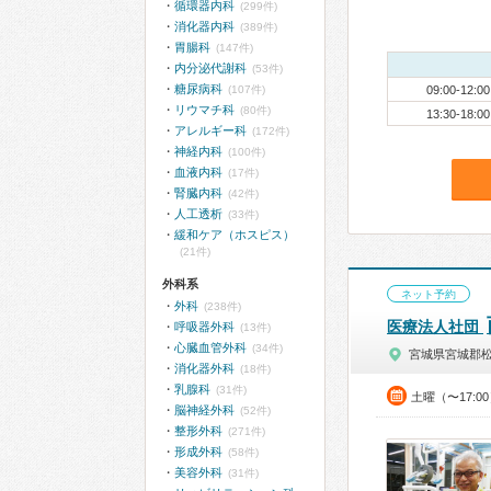
循環器内科
(299件)
消化器内科
(389件)
胃腸科
(147件)
内分泌代謝科
(53件)
糖尿病科
(107件)
09:00-12:00
リウマチ科
(80件)
13:30-18:00
アレルギー科
(172件)
神経内科
(100件)
血液内科
(17件)
腎臓内科
(42件)
人工透析
(33件)
緩和ケア（ホスピス）
(21件)
外科系
ネット予約
外科
(238件)
医療法人社団
呼吸器外科
(13件)
心臓血管外科
(34件)
宮城県宮城郡
消化器外科
(18件)
乳腺科
(31件)
土曜（〜17:0
脳神経外科
(52件)
整形外科
(271件)
形成外科
(58件)
美容外科
(31件)