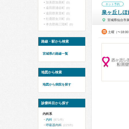
加美郡加美町
(0)
ネット予約
遠田郡涌谷町
(0)
泉ヶ丘しほ
遠田郡美里町
(0)
牡鹿郡女川町
(0)
宮城県仙台市
本吉郡南三陸町
(0)
土曜（〜18:0
路線・駅から検索
宮城県の路線一覧
地図から検索
地図から病院を探す
診療科目から探す
内科系
内科
(971件)
呼吸器内科
(225件)