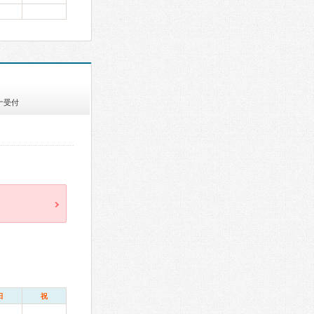
ナ受付
日
祝