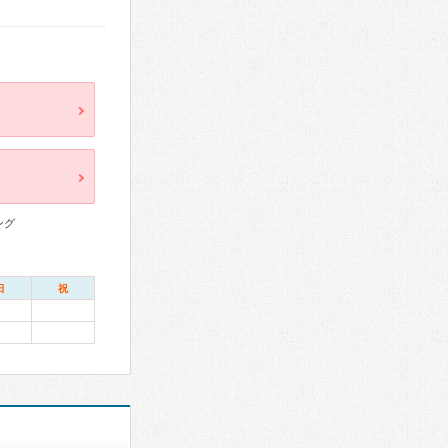
ング
日
祝