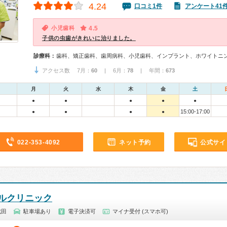
4.24
口コミ1件
アンケート41
小児歯科
4.5
子供の虫歯がきれいに治りました。
診療科：
歯科、矯正歯科、歯周病科、小児歯科、インプラント、ホワイトニ
アクセス数 7月：
60
| 6月：
78
| 年間：
673
月
火
水
木
金
土
●
●
●
●
●
15:00-17:00
●
●
●
●
022-353-4092
ネット予約
公式サイ
ルクリニック
成田
駐車場あり
電子決済可
マイナ受付 (スマホ可)