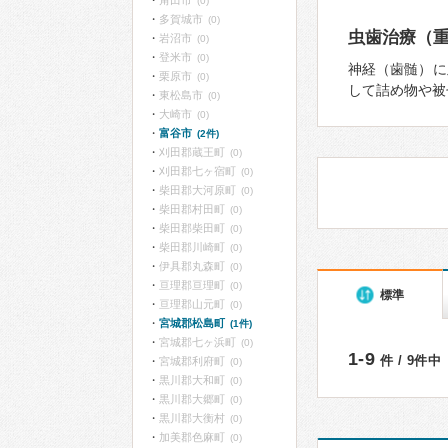
角田市
(0)
多賀城市
(0)
虫歯治療（重
岩沼市
(0)
登米市
(0)
神経（歯髄）に
栗原市
(0)
して詰め物や被
東松島市
(0)
大崎市
(0)
富谷市
(2件)
刈田郡蔵王町
(0)
刈田郡七ヶ宿町
(0)
柴田郡大河原町
(0)
柴田郡村田町
(0)
柴田郡柴田町
(0)
柴田郡川崎町
(0)
伊具郡丸森町
(0)
亘理郡亘理町
(0)
標準
亘理郡山元町
(0)
宮城郡松島町
(1件)
宮城郡七ヶ浜町
(0)
1-9
件 / 9件中
宮城郡利府町
(0)
黒川郡大和町
(0)
黒川郡大郷町
(0)
黒川郡大衡村
(0)
加美郡色麻町
(0)