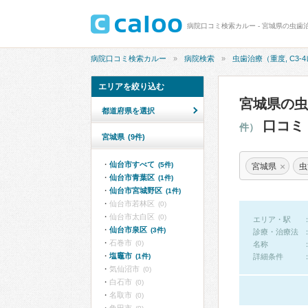
病院口コミ検索カルー - 宮城県の虫歯治
病院口コミ検索カルー
病院検索
虫歯治療（重度, C3-
エリアを絞り込む
宮城県の虫
都道府県を選択
口コミ
件）
宮城県
(9件)
仙台市すべて
×
(5件)
宮城県
虫
仙台市青葉区
(1件)
仙台市宮城野区
(1件)
仙台市若林区
(0)
仙台市太白区
(0)
エリア・駅
仙台市泉区
(3件)
診療・治療法
石巻市
(0)
名称
塩竈市
(1件)
詳細条件
気仙沼市
(0)
白石市
(0)
名取市
(0)