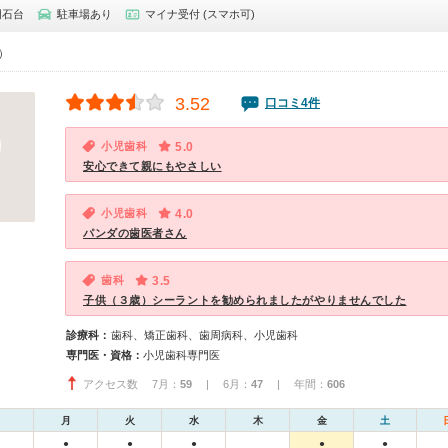
明石台
駐車場あり
マイナ受付 (スマホ可)
0）
3.52
口コミ4件
小児歯科
5.0
安心できて親にもやさしい
小児歯科
4.0
パンダの歯医者さん
歯科
3.5
子供（３歳）シーラントを勧められましたがやりませんでした
診療科：
歯科、矯正歯科、歯周病科、小児歯科
専門医・資格：
小児歯科専門医
アクセス数 7月：
59
| 6月：
47
| 年間：
606
月
火
水
木
金
土
●
●
●
●
●