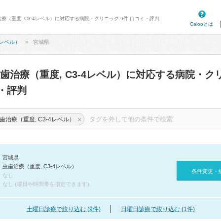
療（重度, C3-4レベル）に対応する病院・クリニック 9件 口コミ・評判
Calooとは
4レベル）
宮城県
歯治療（重度, C3-4レベル）に対応する病院・ク
・評判
×
歯治療（重度, C3-4レベル）
宮城県
虫歯治療（重度, C3-4レベル）
条件変更・
なし
なし (曜日や時間帯を指定できます)
土曜日診療で絞り込む (9件)
日曜日診療で絞り込む (1件)