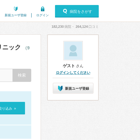
病院をさがす
新規ユーザ登録
ログイン
182,230
病院・
264,124
口コミ
リニック
（9
ゲスト
さん
ログインしてください
新規ユーザ登録
絞り込み »