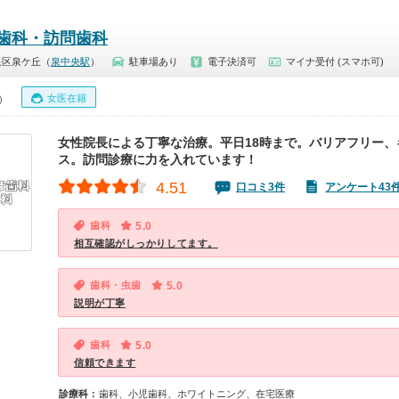
歯科・訪問歯科
泉区泉ケ丘（
泉中央駅
）
駐車場あり
電子決済可
マイナ受付 (スマホ可)
女医在籍
0）
女性院長による丁寧な治療。平日18時まで。バリアフリー、
ス。訪問診療に力を入れています！
4.51
口コミ3件
アンケート43
歯科
5.0
相互確認がしっかりしてます。
歯科・虫歯
5.0
説明が丁寧
歯科
5.0
信頼できます
診療科：
歯科、小児歯科、ホワイトニング、在宅医療