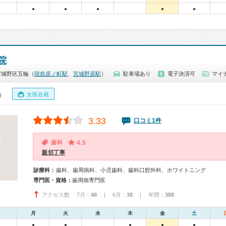
●
●
●
●
●
院
宮城野区五輪（
陸前原ノ町駅
、
宮城野原駅
）
駐車場あり
電子決済可
マイ
女医在籍
0）
3.33
口コミ1件
歯科
4.5
親切丁寧
診療科：
歯科、歯周病科、小児歯科、歯科口腔外科、ホワイトニング
専門医・資格：
歯周病専門医
アクセス数 7月：
48
| 6月：
38
| 年間：
388
月
火
水
木
金
土
●
●
●
●
●