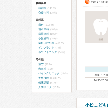
土曜（〜18:0
精神科系
精神科
(141件)
心療内科
(98件)
歯科系
歯科
(1,094件)
矯正歯科
(404件)
歯周病科
(103件)
小児歯科
(683件)
歯科
歯科口腔外科
(411件)
インプラント
(76件)
ホワイトニング
(84件)
その他
漢方
(40件)
救急科
(12件)
ペインクリニック
(11件)
09:00-13:00
予防接種
(1,238件)
14:30-20:00
健康診断
(117件)
人間ドック
(15件)
小松こども