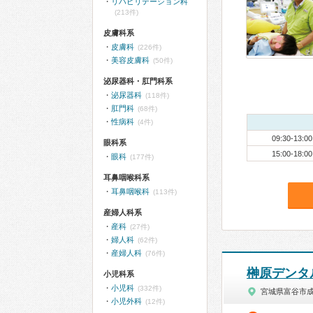
リハビリテーション科
(213件)
皮膚科系
皮膚科
(226件)
美容皮膚科
(50件)
泌尿器科・肛門科系
泌尿器科
(118件)
肛門科
(68件)
性病科
(4件)
09:30-13:00
眼科系
15:00-18:00
眼科
(177件)
耳鼻咽喉科系
耳鼻咽喉科
(113件)
産婦人科系
産科
(27件)
婦人科
(62件)
産婦人科
(76件)
榊原デンタ
小児科系
小児科
(332件)
宮城県富谷市
小児外科
(12件)