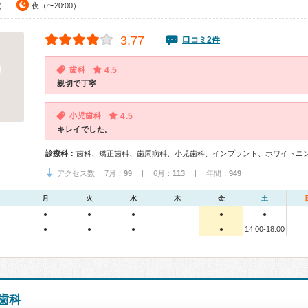
0）
夜（〜20:00）
3.77
口コミ2件
歯科
4.5
親切で丁寧
小児歯科
4.5
キレイでした。
診療科：
歯科、矯正歯科、歯周病科、小児歯科、インプラント、ホワイトニ
アクセス数 7月：
99
| 6月：
113
| 年間：
949
月
火
水
木
金
土
●
●
●
●
●
14:00-18:00
●
●
●
●
歯科