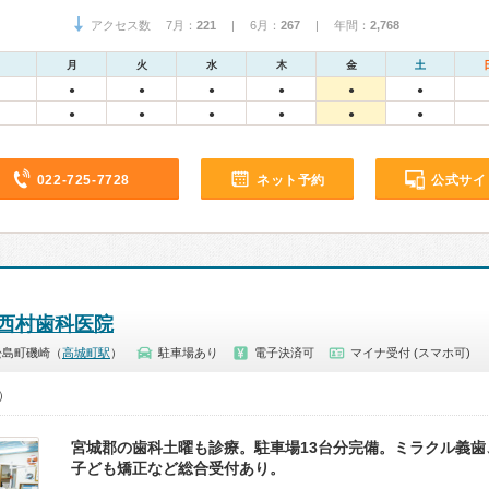
アクセス数 7月：
221
| 6月：
267
| 年間：
2,768
月
火
水
木
金
土
●
●
●
●
●
●
●
●
●
●
●
●
022-725-7728
ネット予約
公式サイ
西村歯科医院
松島町磯崎（
高城町駅
）
駐車場あり
電子決済可
マイナ受付 (スマホ可)
0）
宮城郡の歯科土曜も診療。駐車場13台分完備。ミラクル義歯
子ども矯正など総合受付あり。