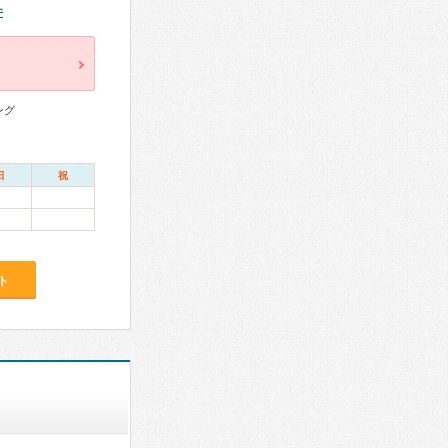
件
ング
日
祝
ト