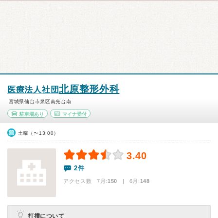
北原整形外科
医療法人社団
宮城県仙台市泉区南光台南
駐車場あり
マイナ受付
土曜（〜13:00）
3.40
2件
アクセス数 7月:
150
| 6月:
148
打撲について