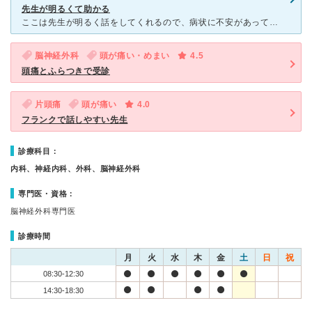
先生が明るくて助かる
ここは先生が明るく話をしてくれるので、病状に不安があっても助かります。 私の場合は家族が頭を打って念のための受診でしたが、 「頭ぶつけちゃったかぁ…、うん、見た感じは大丈夫だけど念のためCTと
脳神経外科
頭が痛い・めまい
4.5
頭痛とふらつきで受診
片頭痛
頭が痛い
4.0
フランクで話しやすい先生
診療科目：
内科、神経内科、外科、脳神経外科
専門医・資格：
脳神経外科専門医
診療時間
月
火
水
木
金
土
日
祝
08:30-12:30
14:30-18:30