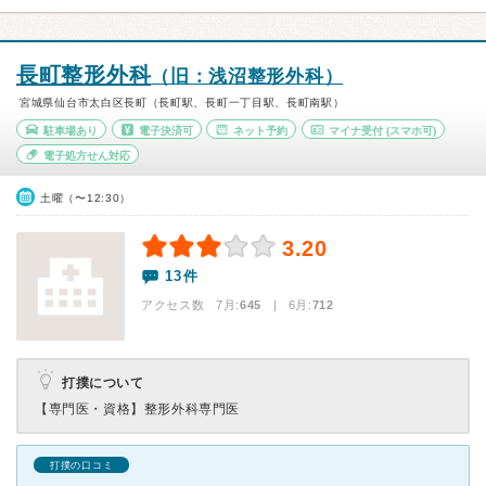
長町整形外科
（旧：浅沼整形外科）
宮城県仙台市太白区長町（長町駅、長町一丁目駅、長町南駅）
駐車場あり
電子決済可
ネット予約
マイナ受付
(スマホ可)
電子処方せん対応
土曜（〜12:30）
3.20
13件
アクセス数 7月:
645
| 6月:
712
打撲について
【専門医・資格】
整形外科専門医
打撲の口コミ