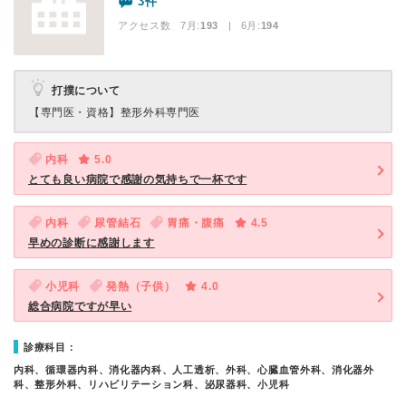
3件
アクセス数 7月:
193
| 6月:
194
打撲について
【専門医・資格】
整形外科専門医
内科
5.0
とても良い病院で感謝の気持ちで一杯です
内科
尿管結石
胃痛・腹痛
4.5
早めの診断に感謝します
小児科
発熱（子供）
4.0
総合病院ですが早い
診療科目：
内科、循環器内科、消化器内科、人工透析、外科、心臓血管外科、消化器外
科、整形外科、リハビリテーション科、泌尿器科、小児科