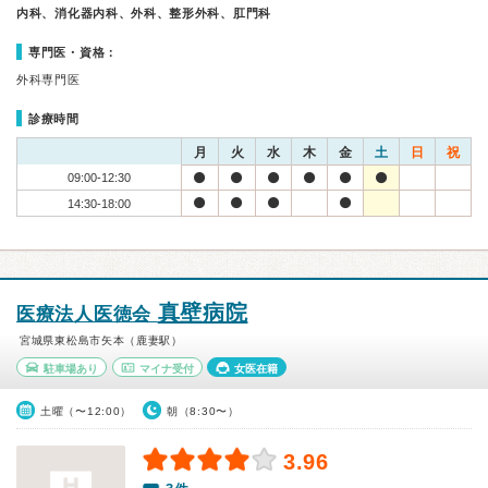
内科、消化器内科、外科、整形外科、肛門科
専門医・資格：
外科専門医
診療時間
月
火
水
木
金
土
日
祝
09:00-12:30
14:30-18:00
真壁病院
医療法人医徳会
宮城県東松島市矢本（鹿妻駅）
駐車場あり
マイナ受付
女医在籍
土曜（〜12:00）
朝（8:30〜）
3.96