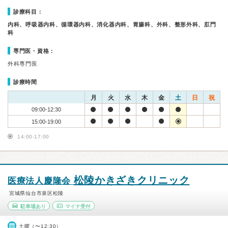
診療科目：
内科、呼吸器内科、循環器内科、消化器内科、胃腸科、外科、整形外科、肛門
科
専門医・資格：
外科専門医
診療時間
月
火
水
木
金
土
日
祝
09:00-12:30
15:00-19:00
14:00-17:00
松陵かきざきクリニック
医療法人慶隆会
宮城県仙台市泉区松陵
駐車場あり
マイナ受付
土曜（〜12:30）