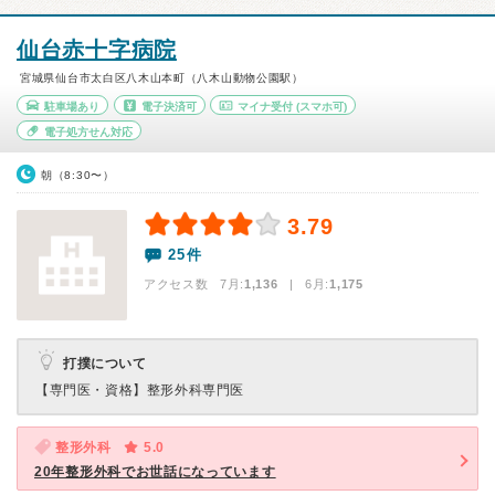
仙台赤十字病院
宮城県仙台市太白区八木山本町（八木山動物公園駅）
駐車場あり
電子決済可
マイナ受付
(スマホ可)
電子処方せん対応
朝（8:30〜）
3.79
25件
アクセス数 7月:
1,136
| 6月:
1,175
打撲について
【専門医・資格】
整形外科専門医
整形外科
5.0
20年整形外科でお世話になっています