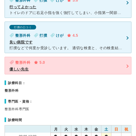
整形外科
打撲
けが
5.0
行ってよかった
トイレのドアに右足小指を強く強打してしまい、小指第一関節から下が赤黒く変形。また爪先立ち、靴による圧迫、右に重心をかける、走ることが困難になり、骨折やヒビが不安だったので通院しました。初めての病院で不
打撲の口コミ
整形外科
打撲
けが
4.5
良い病院です
打撲などで何度か受診しています。 適切な検査と、その検査結果を丁寧に説明して下さり信頼しています。 先生はお一人で対応されています。他にリハビリルームもあるようです。 駐車場は、病院の前に5
整形外科
5.0
優しい先生
診療科目：
整形外科
専門医・資格：
整形外科専門医
診療時間
月
火
水
木
金
土
日
祝