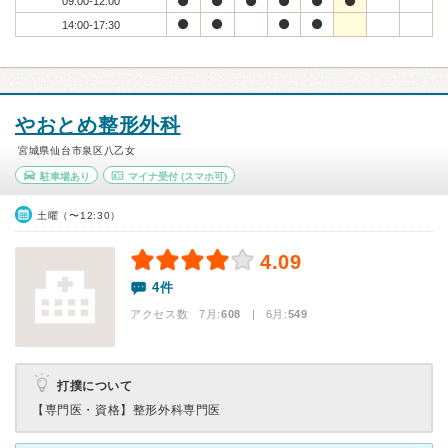
09:00-12:00
14:00-17:30
やおとめ整形外科
宮城県仙台市泉区八乙女
駐車場あり
マイナ受付
(スマホ可)
土曜（〜12:30）
4.09
4件
アクセス数 7月:
608
| 6月:
549
打撲について
【専門医・資格】
整形外科専門医