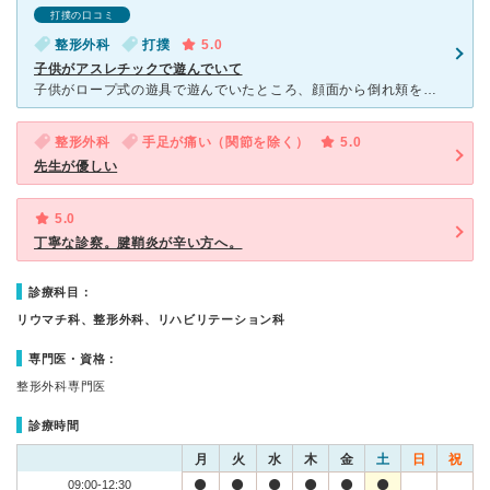
打撲の口コミ
整形外科
打撲
5.0
子供がアスレチックで遊んでいて
子供がロープ式の遊具で遊んでいたところ、顔面から倒れ頬を強打してしまいアザになってしまったので小児科に電話したところ整形外科の受診を勧められて行きました。平日の午前中で比較的空いていて問診票を書いてい
整形外科
手足が痛い（関節を除く）
5.0
先生が優しい
5.0
丁寧な診察。腱鞘炎が辛い方へ。
診療科目：
リウマチ科、整形外科、リハビリテーション科
専門医・資格：
整形外科専門医
診療時間
月
火
水
木
金
土
日
祝
09:00-12:30