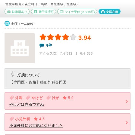
宮城県塩竈市花立町（下馬駅、西塩釜駅、塩釜駅）
駐車場あり
電子決済可
マイナ受付
(スマホ可)
女医在籍
土曜（〜13:00）
3.94
4件
アクセス数 7月:
329
| 6月:
333
打撲について
【専門医・資格】
整形外科専門医
外科
やけど
けが
5.0
やけどは赤石ですね
小児外科
4.5
小児外科にお世話になりました