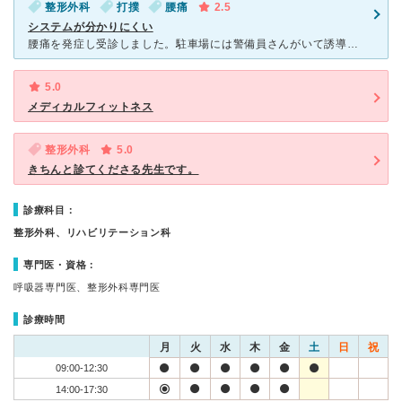
整形外科
打撲
腰痛
2.5
システムが分かりにくい
腰痛を発症し受診しました。駐車場には警備員さんがいて誘導してくれたりとても親切です。受付を済ませ、診察までの待ち時間ですが、とても人が多く座る場所がありません。痛みを訴えて来院している人が多いと思うの
5.0
メディカルフィットネス
整形外科
5.0
きちんと診てくださる先生です。
診療科目：
整形外科、リハビリテーション科
専門医・資格：
呼吸器専門医、整形外科専門医
診療時間
月
火
水
木
金
土
日
祝
09:00-12:30
14:00-17:30