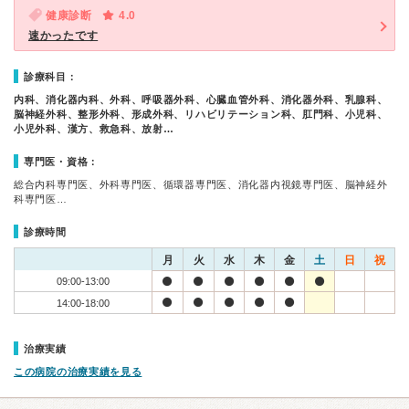
健康診断
4.0
速かったです
診療科目：
内科、消化器内科、外科、呼吸器外科、心臓血管外科、消化器外科、乳腺科、
脳神経外科、整形外科、形成外科、リハビリテーション科、肛門科、小児科、
小児外科、漢方、救急科、放射…
専門医・資格：
総合内科専門医、外科専門医、循環器専門医、消化器内視鏡専門医、脳神経外
科専門医…
診療時間
月
火
水
木
金
土
日
祝
09:00-13:00
14:00-18:00
治療実績
この病院の治療実績を見る