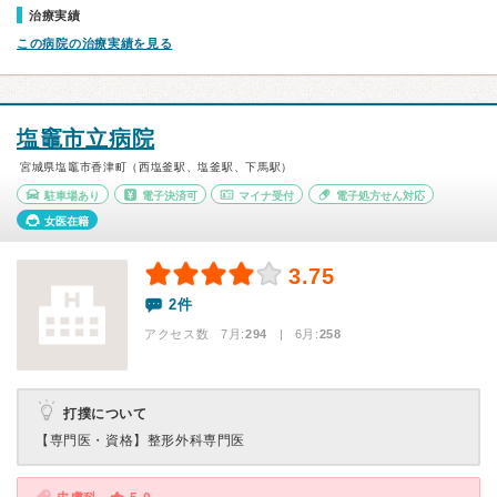
治療実績
この病院の治療実績を見る
塩竈市立病院
宮城県塩竈市香津町（西塩釜駅、塩釜駅、下馬駅）
駐車場あり
電子決済可
マイナ受付
電子処方せん対応
女医在籍
3.75
2件
アクセス数 7月:
294
| 6月:
258
打撲について
【専門医・資格】
整形外科専門医