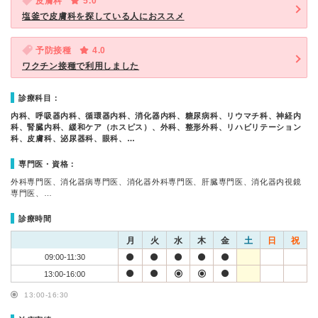
皮膚科
5.0
塩釜で皮膚科を探している人におススメ
予防接種
4.0
ワクチン接種で利用しました
診療科目：
内科、呼吸器内科、循環器内科、消化器内科、糖尿病科、リウマチ科、神経内
科、腎臓内科、緩和ケア（ホスピス）、外科、整形外科、リハビリテーション
科、皮膚科、泌尿器科、眼科、…
専門医・資格：
外科専門医、消化器病専門医、消化器外科専門医、肝臓専門医、消化器内視鏡
専門医、…
診療時間
月
火
水
木
金
土
日
祝
09:00-11:30
13:00-16:00
13:00-16:30