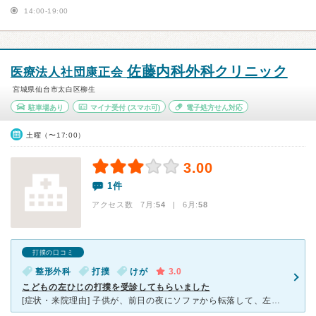
14:00-19:00
佐藤内科外科クリニック
医療法人社団康正会
宮城県仙台市太白区柳生
駐車場あり
マイナ受付
(スマホ可)
電子処方せん対応
土曜（〜17:00）
3.00
1件
アクセス数 7月:
54
| 6月:
58
打撲の口コミ
整形外科
打撲
けが
3.0
こどもの左ひじの打撲を受診してもらいました
[症状・来院理由] 子供が、前日の夜にソファから転落して、左腕をおかしくしてしまったようです。朝に電話をして混雑状況を聞いてみたら、二時間待ちとのことで、急を要していたため近くの整骨院で診察してもら