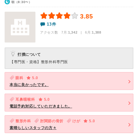
朝（8:30〜）
3.85
13件
アクセス数 7月:
1,342
| 6月:
1,388
打撲について
【専門医・資格】
整形外科専門医
眼科
5.0
本当に良かったです。
耳鼻咽喉科
5.0
電話予約対応していただきました。
整形外科
肘関節の骨折
けが
5.0
素晴らしいスタッフの方々