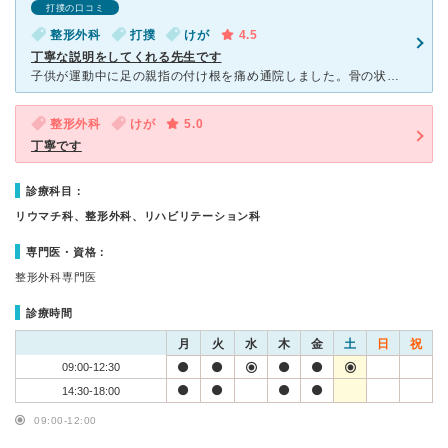
打撲の口コミ
整形外科
打撲
けが
4.5
丁寧な説明をしてくれる先生です
子供が運動中に足の親指の付け根を痛め通院しました。骨の状態を確認するために、まずレントゲンを撮影しました。レントゲンを撮影する際の看護師さんはとても優しく、子供もリラックスして撮影台にあがる事ができま
整形外科
けが
5.0
丁寧です
診療科目：
リウマチ科、整形外科、リハビリテーション科
専門医・資格：
整形外科専門医
診療時間
月
火
水
木
金
土
日
祝
09:00-12:30
14:30-18:00
09:00-12:00