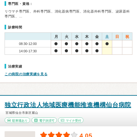
専門医・資格：
リウマチ専門医、外科専門医、消化器病専門医、消化器外科専門医、泌尿器科
専門医、…
診療時間
月
火
水
木
金
土
日
祝
08:30-12:00
14:00-17:30
治療実績
この病院の治療実績を見る
独立行政法人地域医療機能推進機構仙台病院
宮城県仙台市泉区紫山
駐車場あり
電子決済可
マイナ受付
4.05