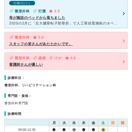
打撲の口コミ
整形外科
打撲
3.5
母が施設のベッドから落ちました
2020の2月に「左大腿骨転子部骨折」で人工骨頭置換術のオペをした母は、リハビリをしたものの結局車椅子になり施設に入所しました。 その日の朝、施設から電話でベッドから落ちたので病院へ行くとの連絡を受
整形外科
5.0
スタッフの皆さんがあたたかいです。
整形外科
捻挫
けが
4.0
看護師さんが優しい
診療科目：
整形外科、リハビリテーション科
専門医・資格：
整形外科専門医
診療時間
月
火
水
木
金
土
日
祝
09:00-12:30