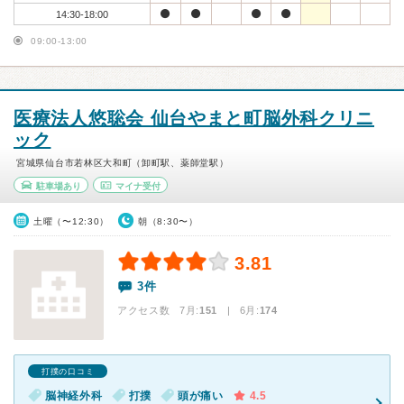
14:30-18:00
09:00-13:00
医療法人悠聡会 仙台やまと町脳外科クリニ
ック
宮城県仙台市若林区大和町（卸町駅、薬師堂駅）
駐車場あり
マイナ受付
土曜（〜12:30）
朝（8:30〜）
3.81
3件
アクセス数 7月:
151
| 6月:
174
打撲の口コミ
脳神経外科
打撲
頭が痛い
4.5