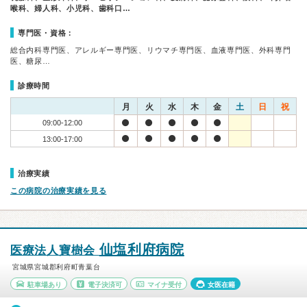
喉科、婦人科、小児科、歯科口…
専門医・資格：
総合内科専門医、アレルギー専門医、リウマチ専門医、血液専門医、外科専門
医、糖尿…
診療時間
月
火
水
木
金
土
日
祝
09:00-12:00
13:00-17:00
治療実績
この病院の治療実績を見る
仙塩利府病院
医療法人寶樹会
宮城県宮城郡利府町青葉台
駐車場あり
電子決済可
マイナ受付
女医在籍