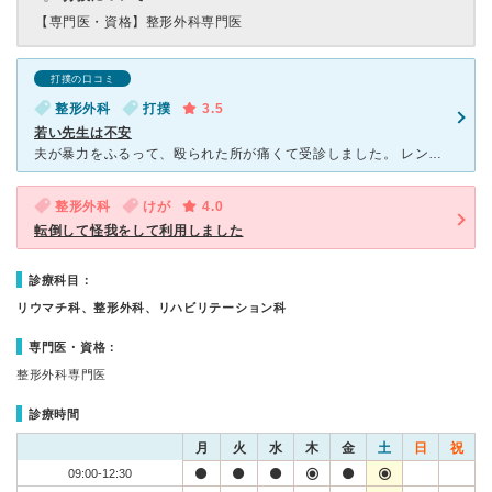
【専門医・資格】
整形外科専門医
打撲の口コミ
整形外科
打撲
3.5
若い先生は不安
夫が暴力をふるって、殴られた所が痛くて受診しました。 レントゲンなどは何枚も撮り調べてくれましたが、膝も捻ってしまい(珍しい部位だと思います。)痛いことを伝えて、腱を痛めていないか調べて欲しいとお願
整形外科
けが
4.0
転倒して怪我をして利用しました
診療科目：
リウマチ科、整形外科、リハビリテーション科
専門医・資格：
整形外科専門医
診療時間
月
火
水
木
金
土
日
祝
09:00-12:30