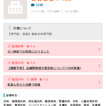
15件
アクセス数 7月:
1,684
| 6月:
1,764
打撲について
【専門医・資格】
整形外科専門医
健康診断
5.0
ガン検診でお世話になりました
整形外科
5.0
【腰痛手術】 仙腸関節後方固定術について('18/8実施)
整形外科
腰痛
4.5
音楽も交えた治療で回復
診療科目：
内科、循環器内科、消化器内科、糖尿病科、腎臓内科、外科、心臓血管外科、
乳腺科、整形外科、リハビリテーション科、皮膚科、泌尿器科、眼科、耳鼻咽