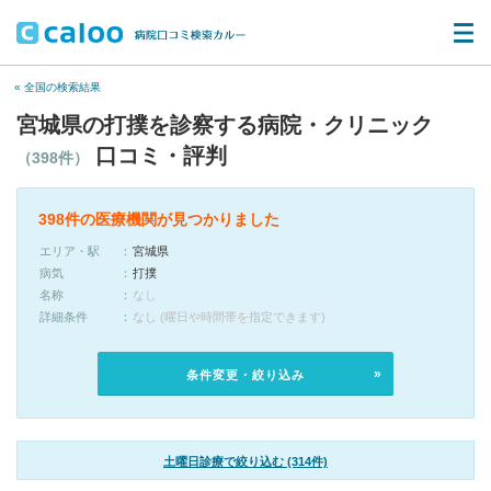
« 全国の検索結果
宮城県の打撲を診察する病院・クリニック
口コミ・評判
（398件）
398件の医療機関が見つかりました
エリア・駅
宮城県
病気
打撲
名称
なし
詳細条件
なし (曜日や時間帯を指定できます)
条件変更・絞り込み
土曜日診療で絞り込む (314件)