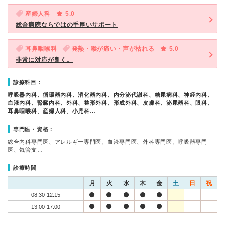
産婦人科
5.0
総合病院ならではの手厚いサポート
耳鼻咽喉科
発熱・喉が痛い・声が枯れる
5.0
非常に対応が良く。
診療科目：
呼吸器内科、循環器内科、消化器内科、内分泌代謝科、糖尿病科、神経内科、
血液内科、腎臓内科、外科、整形外科、形成外科、皮膚科、泌尿器科、眼科、
耳鼻咽喉科、産婦人科、小児科…
専門医・資格：
総合内科専門医、アレルギー専門医、血液専門医、外科専門医、呼吸器専門
医、気管支…
診療時間
月
火
水
木
金
土
日
祝
08:30-12:15
13:00-17:00