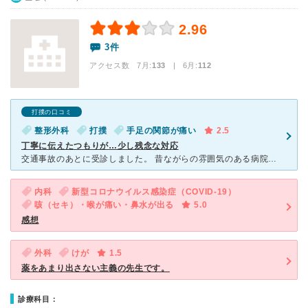
2.96
3件
アクセス数 7月:
133
| 6月:
112
打撲の口コミ
整形外科
打撲
手足の関節が痛い
2.5
丁寧に伝えたつもりが…少し残念な対応
交通事故のあとに受診しました。 昔ながらの雰囲気のある病院で、落ち着いた印象です。 初診後に新たな症状が出て、改めて受診した際には、少し戸惑われたような印象を受けました。 状況を丁寧にお伝え
内科
新型コロナウイルス感染症（COVID-19）
咳（セキ）・喉が痛い・鼻水が出る
5.0
感想
外科
けが
1.5
薬をあまり出さない主義の先生です。
診療科目：