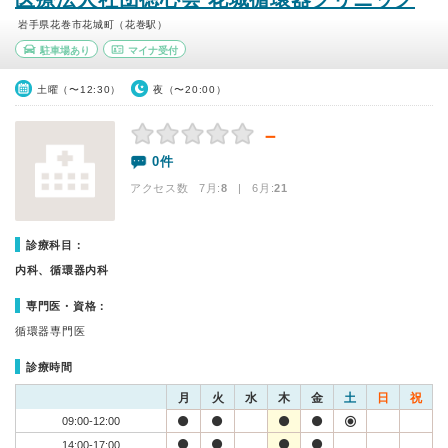
岩手県花巻市花城町（花巻駅）
駐車場あり
マイナ受付
土曜（〜12:30）
夜（〜20:00）
－
0件
アクセス数 7月:
8
| 6月:
21
診療科目：
内科、循環器内科
専門医・資格：
循環器専門医
診療時間
月
火
水
木
金
土
日
祝
09:00-12:00
14:00-17:00