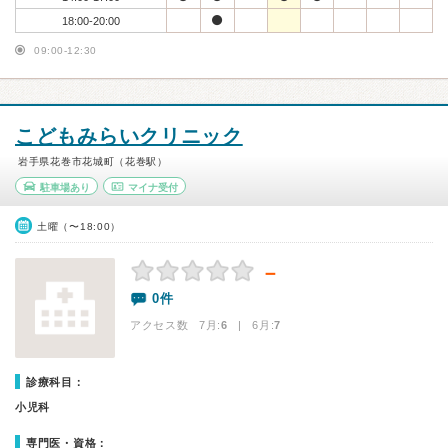
18:00-20:00
09:00-12:30
こどもみらいクリニック
岩手県花巻市花城町（花巻駅）
駐車場あり
マイナ受付
土曜（〜18:00）
－
0件
アクセス数 7月:
6
| 6月:
7
診療科目：
小児科
専門医・資格：