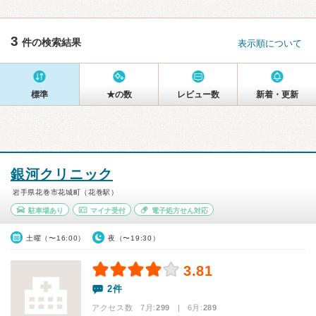
3
件の検索結果
表示順について
標準
★の数
レビュー数
新着・更新
銀河クリニック
岩手県花巻市花城町（花巻駅）
駐車場あり
マイナ受付
電子処方せん対応
土曜（〜16:00）
夜（〜19:30）
3.81
2件
アクセス数 7月:
299
| 6月:
289