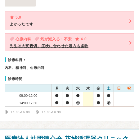
5.0
よかったです
心療内科
気が滅入る・不安
4.0
先生は大変親切。症状に合わせた処方も柔軟
診療科目：
内科、精神科、心療内科
診療時間
月
火
水
木
金
土
日
祝
09:00-12:00
14:00-17:30
14:00-16:00
14:00-19:30
医療法人社団徳心会 花城循環器クリニック