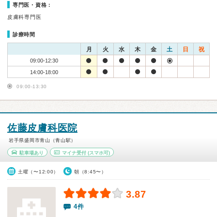
専門医・資格：
皮膚科専門医
診療時間
月
火
水
木
金
土
日
祝
09:00-12:30
14:00-18:00
09:00-13:30
佐藤皮膚科医院
岩手県盛岡市青山（青山駅）
駐車場あり
マイナ受付
(スマホ可)
土曜（〜12:00）
朝（8:45〜）
3.87
4件