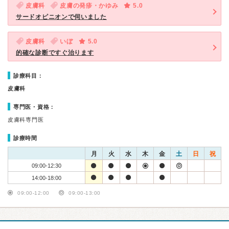
皮膚科
皮膚の発疹・かゆみ
5.0
サードオピニオンで伺いました
皮膚科
いぼ
5.0
的確な診断ですぐ治ります
診療科目：
皮膚科
専門医・資格：
皮膚科専門医
診療時間
月
火
水
木
金
土
日
祝
09:00-12:30
14:00-18:00
09:00-12:00
09:00-13:00