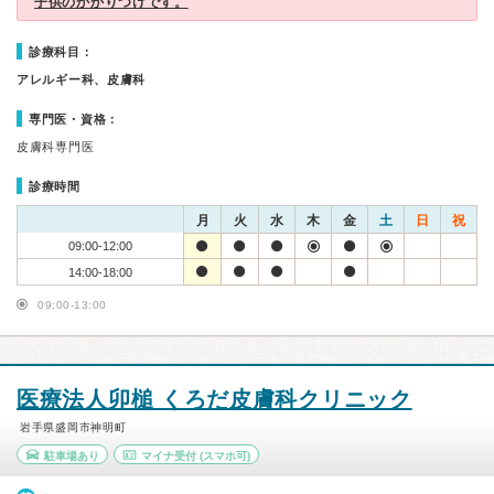
子供のかかりつけです。
診療科目：
アレルギー科、皮膚科
専門医・資格：
皮膚科専門医
診療時間
月
火
水
木
金
土
日
祝
09:00-12:00
14:00-18:00
09:00-13:00
医療法人卯槌 くろだ皮膚科クリニック
岩手県盛岡市神明町
駐車場あり
マイナ受付
(スマホ可)