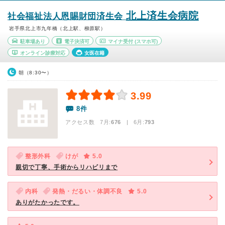
北上済生会病院
社会福祉法人恩賜財団済生会
岩手県北上市九年橋（北上駅、柳原駅）
駐車場あり
電子決済可
マイナ受付
(スマホ可)
オンライン診療対応
女医在籍
朝（8:30〜）
3.99
8件
アクセス数 7月:
676
| 6月:
793
整形外科
けが
5.0
親切で丁寧、手術からリハビリまで
内科
発熱・だるい・体調不良
5.0
ありがたかったです。