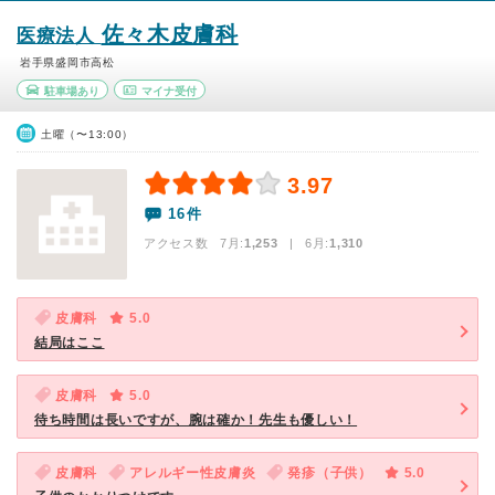
佐々木皮膚科
医療法人
岩手県盛岡市高松
駐車場あり
マイナ受付
土曜（〜13:00）
3.97
16件
アクセス数 7月:
1,253
| 6月:
1,310
皮膚科
5.0
結局はここ
皮膚科
5.0
待ち時間は長いですが、腕は確か！先生も優しい！
皮膚科
アレルギー性皮膚炎
発疹（子供）
5.0