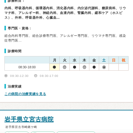
診療科目：
内科、呼吸器内科、循環器内科、消化器内科、内分泌代謝科、糖尿病科、リウ
マチ科、アレルギー科、神経内科、血液内科、腎臓内科、緩和ケア（ホスピ
ス）、外科、呼吸器外科、心臓血…
専門医・資格：
総合内科専門医、総合診療専門医、アレルギー専門医、リウマチ専門医、感染
症専門医…
診療時間
月
火
水
木
金
土
日
祝
08:30-18:00
08:30-12:30
08:30-17:00
治療実績
この病院の治療実績を見る
岩手県立宮古病院
岩手県宮古市崎鍬ケ崎