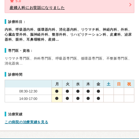
5.0
産婦人科にお世話になりました
診療科目：
内科、呼吸器内科、循環器内科、消化器内科、リウマチ科、神経内科、外科、
心臓血管外科、脳神経外科、整形外科、リハビリテーション科、皮膚科、泌尿
器科、眼科、耳鼻咽喉科、産婦…
専門医・資格：
リウマチ専門医、外科専門医、呼吸器専門医、循環器専門医、不整脈専門医、
消化器病…
診療時間
月
火
水
木
金
土
日
祝
08:30-12:30
14:00-17:00
治療実績
この病院の治療実績を見る