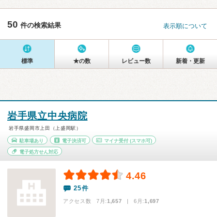
50
件の検索結果
表示順について
標準
★の数
レビュー数
新着・更新
岩手県立中央病院
岩手県盛岡市上田（上盛岡駅）
駐車場あり
電子決済可
マイナ受付
(スマホ可)
電子処方せん対応
4.46
25件
アクセス数 7月:
1,657
| 6月:
1,697