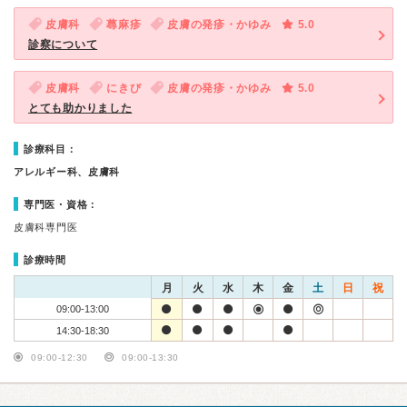
皮膚科
蕁麻疹
皮膚の発疹・かゆみ
5.0
診察について
皮膚科
にきび
皮膚の発疹・かゆみ
5.0
とても助かりました
診療科目：
アレルギー科、皮膚科
専門医・資格：
皮膚科専門医
診療時間
月
火
水
木
金
土
日
祝
09:00-13:00
14:30-18:30
09:00-12:30
09:00-13:30