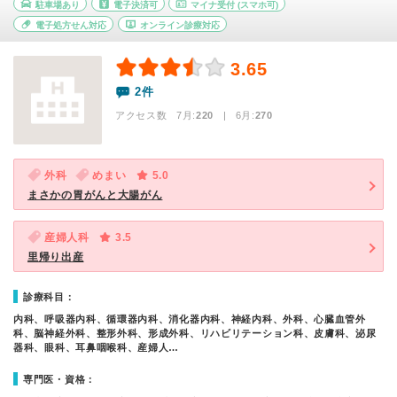
駐車場あり
電子決済可
マイナ受付
(スマホ可)
電子処方せん対応
オンライン診療対応
3.65
2件
アクセス数 7月:
220
| 6月:
270
外科
めまい
5.0
まさかの胃がんと大腸がん
産婦人科
3.5
里帰り出産
診療科目：
内科、呼吸器内科、循環器内科、消化器内科、神経内科、外科、心臓血管外
科、脳神経外科、整形外科、形成外科、リハビリテーション科、皮膚科、泌尿
器科、眼科、耳鼻咽喉科、産婦人…
専門医・資格：