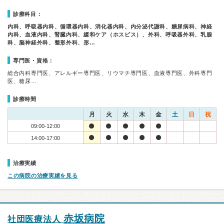
診療科目：
内科、呼吸器内科、循環器内科、消化器内科、内分泌代謝科、糖尿病科、神経
内科、血液内科、腎臓内科、緩和ケア（ホスピス）、外科、呼吸器外科、乳腺
科、脳神経外科、整形外科、形…
専門医・資格：
総合内科専門医、アレルギー専門医、リウマチ専門医、血液専門医、外科専門
医、糖尿…
診療時間
月
火
水
木
金
土
日
祝
09:00-12:00
14:00-17:00
治療実績
この病院の治療実績を見る
赤坂病院
社団医療法人