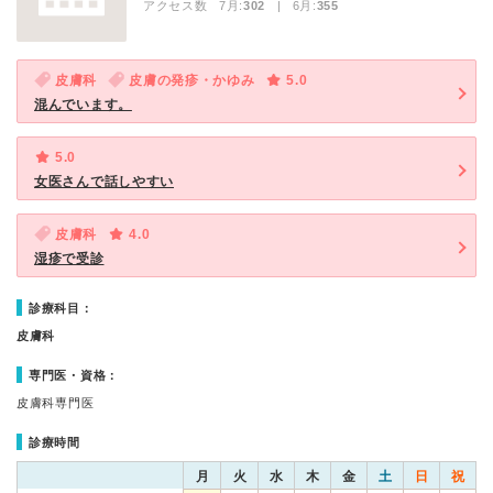
アクセス数 7月:
302
| 6月:
355
皮膚科
皮膚の発疹・かゆみ
5.0
混んでいます。
5.0
女医さんで話しやすい
皮膚科
4.0
湿疹で受診
診療科目：
皮膚科
専門医・資格：
皮膚科専門医
診療時間
月
火
水
木
金
土
日
祝