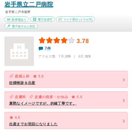
岩手県立二戸病院
岩手県二戸市堀野
駐車場あり
電子決済可
マイナ受付
(スマホ可)
電子処方せん対応
3.78
7件
アクセス数 7月:
205
| 6月:
329
産婦人科
5.0
妊婦検診＆出産
皮膚科
皮膚の発疹・かゆみ
5.0
寡黙なイメージですが、的確丁寧です。
4.5
出産までお世話になりました