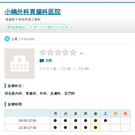
小嶋外科胃腸科医院
青森県十和田市西三番町
駐車場あり
マイナ受付
(スマホ可)
土曜（〜12:00）
－
0件
アクセス数 7月:
25
| 6月:
29
診療科目：
消化器内科、胃腸科、外科、皮膚科、肛門科
診療時間
月
火
水
木
金
土
日
祝
09:00-12:00
13:30-17:30