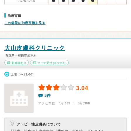
13:30-17:00
治療実績
この病院の治療実績を見る
大山皮膚科クリニック
青森県十和田市三本木
駐車場あり
マイナ受付
(スマホ可)
土曜（〜13:00）
3.04
3件
アクセス数 7月:
369
| 6月:
300
アトピー性皮膚炎について