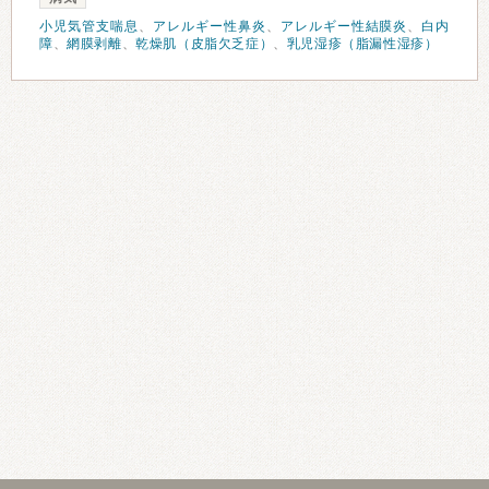
小児気管支喘息
、
アレルギー性鼻炎
、
アレルギー性結膜炎
、
白内
障
、
網膜剥離
、
乾燥肌（皮脂欠乏症）
、
乳児湿疹（脂漏性湿疹）