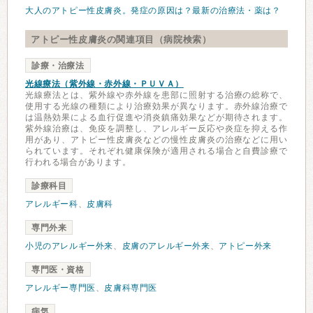
大人のアトピー性皮膚炎。発症の原因は？最新の治療法・薬は？
アトピー性皮膚炎の関連項目（病院検索）
診療・治療法
光線療法（紫外線・赤外線・ＰＵＶＡ）
光線療法とは、紫外線や赤外線を患部に照射する治療の総称で、
使用する光線の種類により治療効果が異なります。赤外線治療で
は温熱効果による血行促進や消炎鎮痛効果などが期待されます。
紫外線治療は、免疫を調整し、アレルギー反応や炎症を抑える作
用があり、アトピー性皮膚炎などの慢性皮膚炎の治療などに用い
られています。それぞれ健康保険が適用される場合と自費診療で
行われる場合があります。
診療科目
アレルギー科
、
皮膚科
専門外来
小児のアレルギー外来
、
皮膚のアレルギー外来
、
アトピー外来
専門医・資格
アレルギー専門医
、
皮膚科専門医
病気