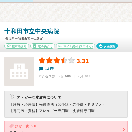
十和田市立中央病院
青森県十和田市西十二番町
駐車場あり
電子決済可
マイナ受付
(スマホ可)
女医在籍
3.31
13件
アクセス数 7月:
589
| 6月:
668
アトピー性皮膚炎について
【診療・治療法】
光線療法（紫外線・赤外線・ＰＵＶＡ）
【専門医・資格】
アレルギー専門医、皮膚科専門医
けが
5.0