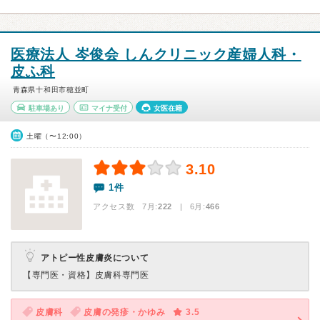
医療法人 岑俊会 しんクリニック産婦人科・
皮ふ科
青森県十和田市穂並町
駐車場あり
マイナ受付
女医在籍
土曜（〜12:00）
3.10
1件
アクセス数 7月:
222
| 6月:
466
アトピー性皮膚炎について
【専門医・資格】
皮膚科専門医
皮膚科
皮膚の発疹・かゆみ
3.5