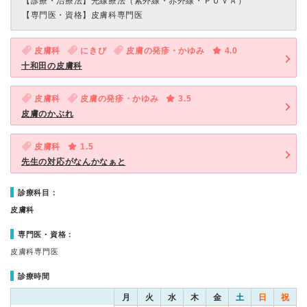
【診療・治療法】
光線療法（紫外線・赤外線・ＰＵＶＡ）
【専門医・資格】
皮膚科専門医
皮膚科
にきび
皮膚の発疹・かゆみ
4.0
十和田の皮膚科
皮膚科
皮膚の発疹・かゆみ
3.5
皮膚のかぶれ
皮膚科
1.5
先生の対応がなんかなぁと
診療科目：
皮膚科
専門医・資格：
皮膚科専門医
診療時間
月
火
水
木
金
土
日
祝