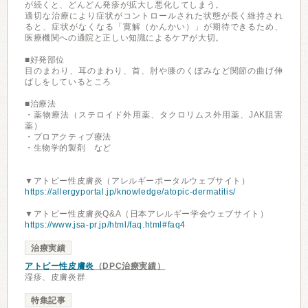
が続くと、どんどん発疹が拡大し悪化してしまう。
適切な治療により症状がコントロールされた状態が長く維持され
ると、症状がなくなる「寛解（かんかい）」が期待できるため、
医療機関への通院と正しい知識によるケアが大切。
■好発部位
目のまわり、耳のまわり、首、肘や膝のくぼみなど関節の曲げ伸
ばしをしているところ
■治療法
・薬物療法（ステロイド外用薬、タクロリムス外用薬、JAK阻害
薬）
・プロアクティブ療法
・生物学的製剤 など
▼アトピー性皮膚炎（アレルギーポータルウェブサイト）
https://allergyportal.jp/knowledge/atopic-dermatitis/
▼アトピー性皮膚炎Q&A（日本アレルギー学会ウェブサイト）
https://www.jsa-pr.jp/html/faq.html#faq4
治療実績
アトピー性皮膚炎
（DPC治療実績）
湿疹、皮膚炎群
特集記事