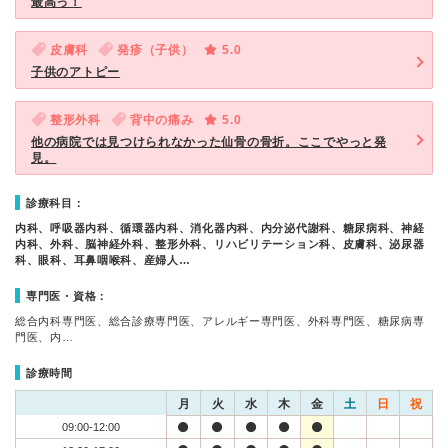
最高っ！
皮膚科
発疹（子供）
5.0
子供のアトピー
整形外科
背中の痛み
5.0
他の病院では見つけられなかった仙骨の骨折。ここでやっと発
見。
診療科目：
内科、呼吸器内科、循環器内科、消化器内科、内分泌代謝科、糖尿病科、神経
内科、外科、脳神経外科、整形外科、リハビリテーション科、皮膚科、泌尿器
科、眼科、耳鼻咽喉科、産婦人…
専門医・資格：
総合内科専門医、総合診療専門医、アレルギー専門医、外科専門医、糖尿病専
門医、内…
診療時間
月
火
水
木
金
土
日
祝
09:00-12:00