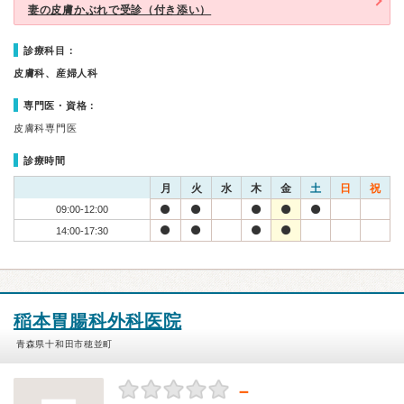
妻の皮膚かぶれで受診（付き添い）
診療科目：
皮膚科、産婦人科
専門医・資格：
皮膚科専門医
診療時間
月
火
水
木
金
土
日
祝
09:00-12:00
14:00-17:30
稲本胃腸科外科医院
青森県十和田市穂並町
－