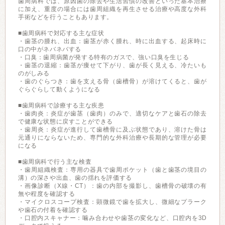
歯周病科では、原因菌の除去や生活習慣の改善といった基本治療
に加え、重度の場合には歯周組織を再生させる治療や高度な外科
手術などを行うこともあります。
■歯周病科で対応する主な症状
・歯茎の腫れ、出血：歯茎が赤く腫れ、時に出血する、起床時に
口の中がネバネバする
・口臭：歯周病菌が発する特有のガスで、強い口臭を生じる
・歯茎の退縮：歯茎が痩せて下がり、歯が長く見える、冷たいも
のがしみる
・歯のぐらつき：歯を支える骨（歯槽骨）が溶けてくると、歯が
ぐらぐらして動くようになる
■歯周病科で診療する主な疾患
・歯肉炎：炎症が歯茎（歯肉）のみで、適切なケアと歯石の除去
で健康な状態に戻すことができる
・歯周炎：炎症が進行して歯槽骨に及ぶ状態であり、溶けた骨は
元通りにならないため、専門的な外科治療や長期的な管理が必要
になる
■歯周病科で行う主な検査
・歯周組織検査：専用の器具で歯周ポケット（歯と歯茎の境目の
溝）の深さや出血、歯の揺れを評価する
・画像診断（X線・CT）：歯の内部を撮影し、歯槽骨の破壊の有
無や程度を確認する
・マイクロスコープ検査：顕微鏡で歯を拡大し、微細なプラーク
や歯石の付着を確認する
・口腔内スキャナー：噛み合わせや歯茎の変化など、口腔内を3D