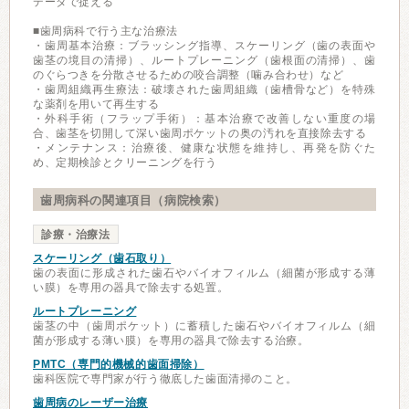
データで捉える
■歯周病科で行う主な治療法
・歯周基本治療：ブラッシング指導、スケーリング（歯の表面や
歯茎の境目の清掃）、ルートプレーニング（歯根面の清掃）、歯
のぐらつきを分散させるための咬合調整（噛み合わせ）など
・歯周組織再生療法：破壊された歯周組織（歯槽骨など）を特殊
な薬剤を用いて再生する
・外科手術（フラップ手術）：基本治療で改善しない重度の場
合、歯茎を切開して深い歯周ポケットの奥の汚れを直接除去する
・メンテナンス：治療後、健康な状態を維持し、再発を防ぐた
め、定期検診とクリーニングを行う
歯周病科の関連項目（病院検索）
診療・治療法
スケーリング（歯石取り）
歯の表面に形成された歯石やバイオフィルム（細菌が形成する薄
い膜）を専用の器具で除去する処置。
ルートプレーニング
歯茎の中（歯周ポケット）に蓄積した歯石やバイオフィルム（細
菌が形成する薄い膜）を専用の器具で除去する治療。
PMTC（専門的機械的歯面掃除）
歯科医院で専門家が行う徹底した歯面清掃のこと。
歯周病のレーザー治療