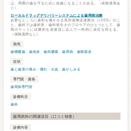
は、周囲の歯を守るために抜歯になることがある。（保険適用あ
り）
ローカルドラッグデリバリーシステムによる歯周病治療
必要なところに薬剤を働かせる局所薬物送達療法（LDDS）のこ
と。歯科では歯科医・歯科衛生士のプロケアのひとつとして、歯
周ポケットに抗菌剤を直接流し込んで一時的に炎症を抑える。
（保険適用なし）
病気
歯槽膿漏
、
歯肉炎
、
歯肉膿瘍
、
歯周病
、
歯根膜炎
症状
歯と歯茎の痛み・腫れ・出血
、
歯がしみる
専門医・資格
歯周病専門医
診療科目
歯科
歯周病科の関連項目（口コミ検索）
診療内容