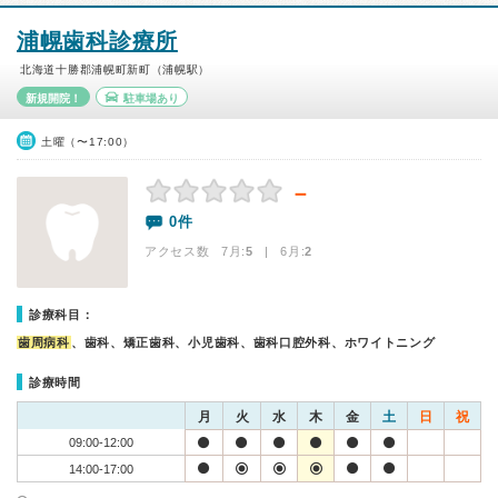
浦幌歯科診療所
北海道十勝郡浦幌町新町（浦幌駅）
新規開院！
駐車場あり
土曜（〜17:00）
－
0件
アクセス数 7月:
5
| 6月:
2
診療科目：
歯周病科
、歯科、矯正歯科、小児歯科、歯科口腔外科、ホワイトニング
診療時間
月
火
水
木
金
土
日
祝
09:00-12:00
14:00-17:00