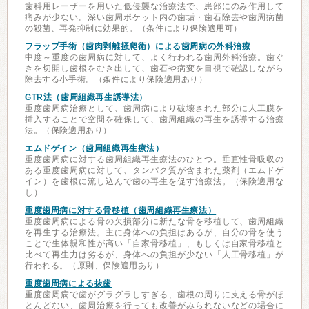
歯科用レーザーを用いた低侵襲な治療法で、患部にのみ作用して
痛みが少ない。深い歯周ポケット内の歯垢・歯石除去や歯周病菌
の殺菌、再発抑制に効果的。（条件により保険適用可）
フラップ手術（歯肉剥離掻爬術）による歯周病の外科治療
中度～重度の歯周病に対して、よく行われる歯周外科治療。歯ぐ
きを切開し歯根をむき出して、歯石や病変を目視で確認しながら
除去する小手術。（条件により保険適用あり）
GTR法（歯周組織再生誘導法）
重度歯周病治療として、歯周病により破壊された部分に人工膜を
挿入することで空間を確保して、歯周組織の再生を誘導する治療
法。（保険適用あり）
エムドゲイン（歯周組織再生療法）
重度歯周病に対する歯周組織再生療法のひとつ。垂直性骨吸収の
ある重度歯周病に対して、タンパク質が含まれた薬剤（エムドゲ
イン）を歯根に流し込んで歯の再生を促す治療法。（保険適用な
し）
重度歯周病に対する骨移植（歯周組織再生療法）
重度歯周病による骨の欠損部分に新たな骨を移植して、歯周組織
を再生する治療法。主に身体への負担はあるが、自分の骨を使う
ことで生体親和性が高い「自家骨移植」、もしくは自家骨移植と
比べて再生力は劣るが、身体への負担が少ない「人工骨移植」が
行われる。（原則、保険適用あり）
重度歯周病による抜歯
重度歯周病で歯がグラグラしすぎる、歯根の周りに支える骨がほ
とんどない、歯周治療を行っても改善がみられないなどの場合に