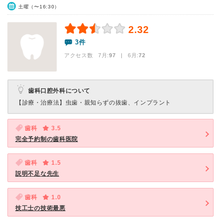
土曜（〜16:30）
2.32
3件
アクセス数 7月:
97
| 6月:
72
歯科口腔外科について
【診療・治療法】
虫歯・親知らずの抜歯、インプラント
歯科
3.5
完全予約制の歯科医院
歯科
1.5
説明不足な先生
歯科
1.0
技工士の技術最悪