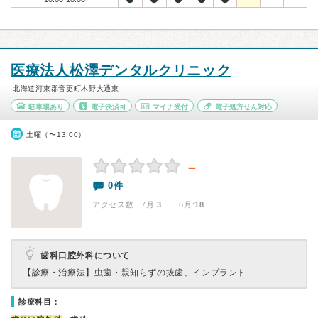
医療法人松澤デンタルクリニック
北海道河東郡音更町木野大通東
駐車場あり
電子決済可
マイナ受付
電子処方せん対応
土曜（〜13:00）
－
0件
アクセス数 7月:
3
| 6月:
18
歯科口腔外科について
【診療・治療法】
虫歯・親知らずの抜歯、インプラント
診療科目：