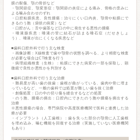
膜の裂傷、顎の骨折など
・顎関節症、顎変形症：顎関節の炎症による痛み、骨格の歪みに
よる噛み合わせのずれ
・口腔粘膜疾患、良性腫瘍：治りにくい口内炎、顎骨や粘膜にで
きるのう胞（袋状の病変）など
・口腔がん：舌や歯茎など口の中に発生する悪性の腫瘍
・唾液腺疾患：唾液の管に結石が詰まる唾石症（だせきしょ
う）、唾液が出にくくなる疾患など
■歯科口腔外科で行う主な検査
・画像診断：X線検査で歯や顎骨の状態を調べる、より精密な検査
が必要な場合はCT検査を行う
・病理組織検査（生検）：粘膜にできた病変の一部を採取し、顕
微鏡で良性か悪性かを判別する
■歯科口腔外科で行う主な治療
・難易度が高い歯の抜歯：歯根が曲がっている、歯肉や骨に埋ま
っているなど、一般の歯科では処置が難しい歯を抜く治療
・創傷処置：口の中の切り傷を縫合するなどの処置
・のう胞、腫瘍の摘出：口腔内にできたのう胞や腫瘍を摘出する
治療
※悪性腫瘍の場合、専門病院や高度医療機関で医科と連携した治
療が必要
・インプラント（人工歯根）：歯を失った部分の顎骨に人工歯根
を埋め込み、噛む機能を回復する治療（実施していない医療機関
もあり）