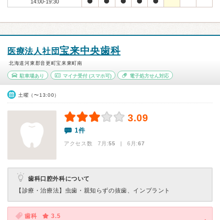
14:00-19:30
宝来中央歯科
医療法人社団
北海道河東郡音更町宝来東町南
駐車場あり
マイナ受付
(スマホ可)
電子処方せん対応
土曜（〜13:00）
3.09
1件
アクセス数 7月:
55
| 6月:
67
歯科口腔外科について
【診療・治療法】
虫歯・親知らずの抜歯、インプラント
歯科
3.5