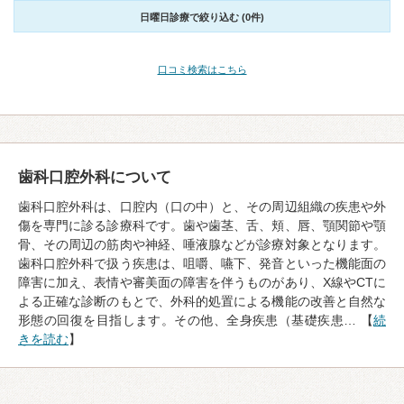
日曜日診療で絞り込む (0件)
口コミ検索はこちら
歯科口腔外科について
歯科口腔外科は、口腔内（口の中）と、その周辺組織の疾患や外
傷を専門に診る診療科です。歯や歯茎、舌、頬、唇、顎関節や顎
骨、その周辺の筋肉や神経、唾液腺などが診療対象となります。
歯科口腔外科で扱う疾患は、咀嚼、嚥下、発音といった機能面の
障害に加え、表情や審美面の障害を伴うものがあり、X線やCTに
よる正確な診断のもとで、外科的処置による機能の改善と自然な
形態の回復を目指します。その他、全身疾患（基礎疾患… 【
続
きを読む
】