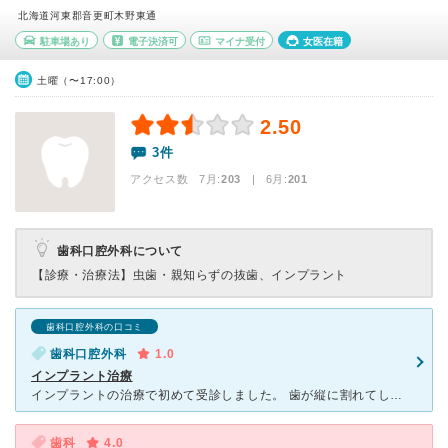
北海道河東郡音更町木野東通
駐車場あり
電子決済可
マイナ受付
女医在籍
土曜（〜17:00）
2.50
3件
アクセス数 7月:
203
| 6月:
201
歯科口腔外科について
【診療・治療法】
虫歯・親知らずの抜歯、インプラント
歯科口腔外科の口コミ
歯科口腔外科
1.0
インプラント治療
インプラントの治療で初めて受診しました。 歯が縦に割れてしまった状態で受診。すぐには抜いてはくれず、予約は1ヶ月後にしかできないと言われ、すぐに取れる接着剤みたいなのをされて1ヶ月後に受診しました
歯科
4.0