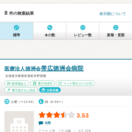
8
件の検索結果
表示順について
標準
★の数
レビュー数
新着・更新
帯広徳洲会病院
医療法人徳洲会
北海道河東郡音更町木野西通
駐車場あり
電子決済可
マイナ受付
(スマホ可)
電子処方せん対応
女医在籍
土曜（〜12:00）
朝（8:50〜）
3.53
4件
アクセス数 7月:
198
| 6月:
179