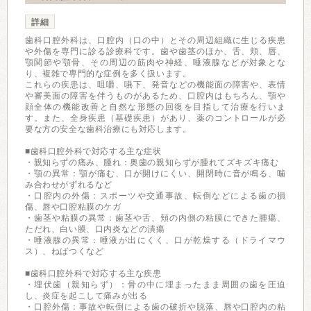
詳細
歯科口腔外科は、口腔内（口の中）とその周辺組織に生じる疾患
や外傷を専門に診る診療科です。歯や歯茎のほか、舌、頬、唇、
顎関節や顎骨、その周辺の筋肉や神経、唾液腺などが対象とな
り、複雑で専門的な症例を多く扱います。
これらの疾患は、咀嚼、嚥下、発音などの機能面の障害や、表情
や審美面の障害を伴うものがあるため、口腔内はもちろん、顎や
顔全体の機能改善と自然な形態の回復を目指して治療を行いま
す。また、全身疾患（基礎疾患）があり、薬のコントロールが必
要な方の安全な歯科治療にも対応します。
■歯科口腔外科で対応する主な症状
・親知らずの痛み、腫れ：奥歯の親知らずが腫れてズキズキ痛む
・顎の異常：顎が痛む、口が開けにくい、開閉時に音が鳴る、噛
み合わせがずれるなど
・口腔内の外傷：スポーツや交通事故、転倒などによる歯の損
傷、唇や口腔粘膜のケガ
・歯茎や粘膜の異常：歯茎や舌、頬の内側の粘膜にできた腫瘍、
ただれ、白い膜、口内炎などの潰瘍
・唾液腺の異常：唾液が出にくく、口が乾燥する（ドライマウ
ス）、ねばつくなど
■歯科口腔外科で対応する主な疾患
・埋伏歯（親知らず）：骨の中に埋まったまま周囲の歯を圧迫
し、炎症を起こして痛みが出る
・口腔外傷：事故や転倒による歯の破折や脱落、唇や口腔内の粘