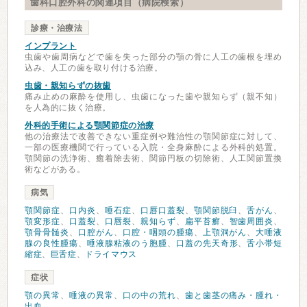
歯科口腔外科の関連項目（病院検索）
診療・治療法
インプラント
虫歯や歯周病などで歯を失った部分の顎の骨に人工の歯根を埋め
込み、人工の歯を取り付ける治療。
虫歯・親知らずの抜歯
痛み止めの麻酔を使用し、虫歯になった歯や親知らず（親不知）
を人為的に抜く治療。
外科的手術による顎関節症の治療
他の治療法で改善できない重症例や難治性の顎関節症に対して、
一部の医療機関で行っている入院・全身麻酔による外科的処置。
顎関節の洗浄術、癒着除去術、関節円板の切除術、人工関節置換
術などがある。
病気
顎関節症
、
口内炎
、
唾石症
、
口唇口蓋裂
、
顎関節脱臼
、
舌がん
、
顎変形症
、
口蓋裂
、
口唇裂
、
親知らず
、
扁平苔癬
、
智歯周囲炎
、
顎骨骨髄炎
、
口腔がん
、
口腔・咽頭の腫瘍
、
上顎洞がん
、
大唾液
腺の良性腫瘍
、
唾液腺粘液のう胞腫
、
口蓋の先天奇形
、
舌小帯短
縮症
、
巨舌症
、
ドライマウス
症状
顎の異常
、
唾液の異常
、
口の中の荒れ
、
歯と歯茎の痛み・腫れ・
出血