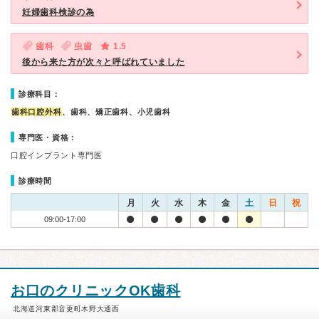
妊婦歯科検診の為
歯科
虫歯
1.5
後から来た方が次々と呼ばれていました
診療科目：
歯科口腔外科
、歯科、矯正歯科、小児歯科
専門医・資格：
口腔インプラント専門医
診療時間
月
火
水
木
金
土
日
祝
09:00-17:00
お口のクリニックOK歯科
北海道河東郡音更町木野大通西