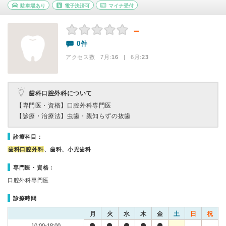
駐車場あり
電子決済可
マイナ受付
－
0件
アクセス数 7月:
16
| 6月:
23
歯科口腔外科について
【専門医・資格】
口腔外科専門医
【診療・治療法】
虫歯・親知らずの抜歯
診療科目：
歯科口腔外科
、歯科、小児歯科
専門医・資格：
口腔外科専門医
診療時間
月
火
水
木
金
土
日
祝
10:00-18:00