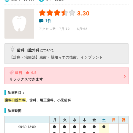
3.30
1件
アクセス数 7月:
72
| 6月:
68
歯科口腔外科について
【診療・治療法】
虫歯・親知らずの抜歯、インプラント
歯科
4.5
リラックスできます
診療科目：
歯科口腔外科
、歯科、矯正歯科、小児歯科
診療時間
月
火
水
木
金
土
日
祝
09:30-13:00