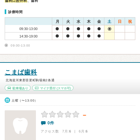
歯科口腔外科
、歯科
診療時間
月
火
水
木
金
土
日
祝
09:30-13:00
14:30-19:00
09:00-13:00
こまば歯科
北海道河東郡音更町駒場南2条通
駐車場あり
マイナ受付
(スマホ可)
土曜（〜13:00）
－
0件
アクセス数 7月:
6
| 6月:
6