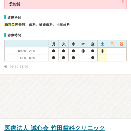
予約制
診療科目：
歯科口腔外科
、歯科、矯正歯科、小児歯科
診療時間
月
火
水
木
金
土
日
祝
09:30-12:00
14:00-18:30
09:30-13:00
医療法人 誠心会 竹田歯科クリニック