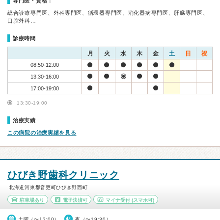
専門医・資格：
総合診療専門医、外科専門医、循環器専門医、消化器病専門医、肝臓専門医、
口腔外科…
診療時間
月
火
水
木
金
土
日
祝
08:50-12:00
13:30-16:00
17:00-19:00
13:30-19:00
治療実績
この病院の治療実績を見る
ひびき野歯科クリニック
北海道河東郡音更町ひびき野西町
駐車場あり
電子決済可
マイナ受付
(スマホ可)
土曜（〜13:00）
夜（〜19:30）