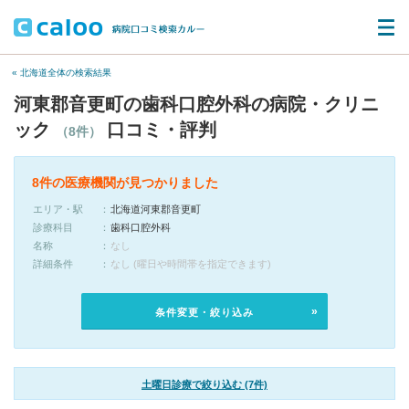
« 北海道全体の検索結果
河東郡音更町の歯科口腔外科の病院・クリニ
ック
口コミ・評判
（8件）
8件の医療機関が見つかりました
エリア・駅
北海道河東郡音更町
診療科目
歯科口腔外科
名称
なし
詳細条件
なし (曜日や時間帯を指定できます)
条件変更・絞り込み
土曜日診療で絞り込む (7件)