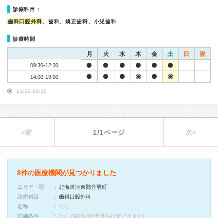
診療科目：
歯科口腔外科
、歯科、矯正歯科、小児歯科
診療時間
月
火
水
木
金
土
日
祝
09:30-12:30
14:00-19:00
13:30-16:30
«前
1/1ページ
次»
8件の医療機関が見つかりました
エリア・駅
北海道河東郡音更町
診療科目
歯科口腔外科
名称
なし
詳細条件
なし (曜日や時間帯を指定できます)