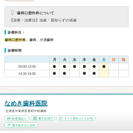
歯科口腔外科について
【診療・治療法】
虫歯・親知らずの抜歯
診療科目：
歯科口腔外科
、歯科、小児歯科
診療時間
月
火
水
木
金
土
日
祝
09:00-13:00
14:30-19:00
なめき歯科医院
北海道河東郡音更町中鈴蘭南
駐車場あり
電子決済可
マイナ受付
(スマホ可)
電子処方せん対応