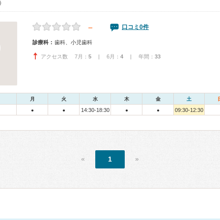
0）
－
口コミ0件
診療科：
歯科、小児歯科
アクセス数 7月：
5
| 6月：
4
| 年間：
33
月
火
水
木
金
土
14:30-18:30
09:30-12:30
●
●
●
●
«
1
»