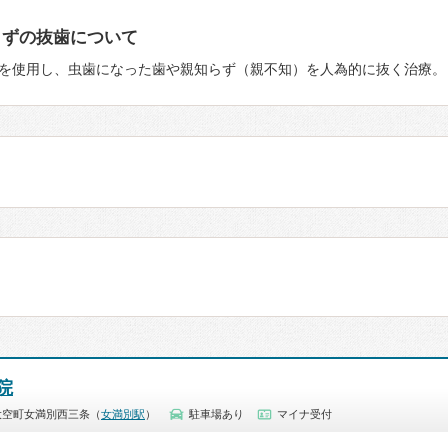
らずの抜歯について
を使用し、虫歯になった歯や親知らず（親不知）を人為的に抜く治療。
院
大空町女満別西三条（
女満別駅
）
駐車場あり
マイナ受付