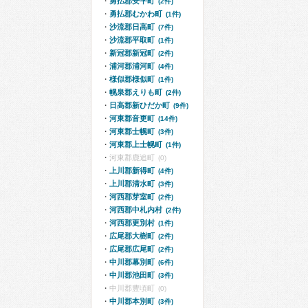
勇払郡安平町
(2件)
勇払郡むかわ町
(1件)
沙流郡日高町
(7件)
沙流郡平取町
(1件)
新冠郡新冠町
(2件)
浦河郡浦河町
(4件)
様似郡様似町
(1件)
幌泉郡えりも町
(2件)
日高郡新ひだか町
(9件)
河東郡音更町
(14件)
河東郡士幌町
(3件)
河東郡上士幌町
(1件)
河東郡鹿追町
(0)
上川郡新得町
(4件)
上川郡清水町
(3件)
河西郡芽室町
(2件)
河西郡中札内村
(2件)
河西郡更別村
(1件)
広尾郡大樹町
(2件)
広尾郡広尾町
(2件)
中川郡幕別町
(6件)
中川郡池田町
(3件)
中川郡豊頃町
(0)
中川郡本別町
(3件)