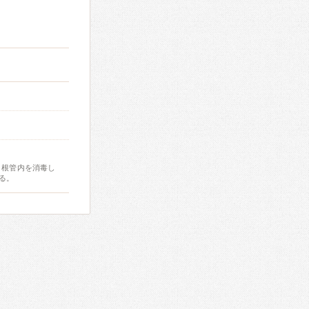
、根管内を消毒し
る。