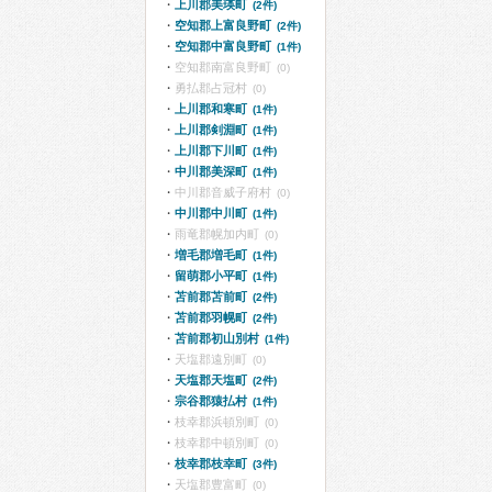
上川郡美瑛町
(2件)
空知郡上富良野町
(2件)
空知郡中富良野町
(1件)
空知郡南富良野町
(0)
勇払郡占冠村
(0)
上川郡和寒町
(1件)
上川郡剣淵町
(1件)
上川郡下川町
(1件)
中川郡美深町
(1件)
中川郡音威子府村
(0)
中川郡中川町
(1件)
雨竜郡幌加内町
(0)
増毛郡増毛町
(1件)
留萌郡小平町
(1件)
苫前郡苫前町
(2件)
苫前郡羽幌町
(2件)
苫前郡初山別村
(1件)
天塩郡遠別町
(0)
天塩郡天塩町
(2件)
宗谷郡猿払村
(1件)
枝幸郡浜頓別町
(0)
枝幸郡中頓別町
(0)
枝幸郡枝幸町
(3件)
天塩郡豊富町
(0)