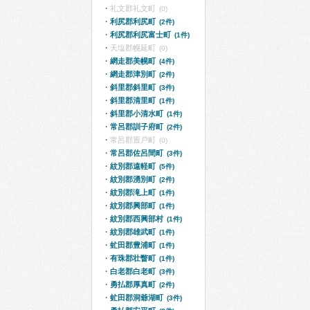
礼文郡礼文町
(0)
利尻郡利尻町
(2件)
利尻郡利尻富士町
(1件)
天塩郡幌延町
(0)
網走郡美幌町
(4件)
網走郡津別町
(2件)
斜里郡斜里町
(3件)
斜里郡清里町
(1件)
斜里郡小清水町
(1件)
常呂郡訓子府町
(2件)
常呂郡置戸町
(0)
常呂郡佐呂間町
(3件)
紋別郡遠軽町
(5件)
紋別郡湧別町
(2件)
紋別郡滝上町
(1件)
紋別郡興部町
(1件)
紋別郡西興部村
(1件)
紋別郡雄武町
(1件)
虻田郡豊浦町
(1件)
有珠郡壮瞥町
(1件)
白老郡白老町
(3件)
勇払郡厚真町
(2件)
虻田郡洞爺湖町
(3件)