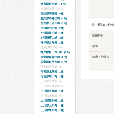
余市郡余市町
(11件)
余市郡赤井川村
(0)
空知郡南幌町
(5件)
空知郡奈井江町
(2件)
空知郡上砂川町
(1件)
虫歯・親知らずの
夕張郡由仁町
(2件)
夕張郡長沼町
(1件)
診療科目
夕張郡栗山町
(4件)
樺戸郡月形町
(1件)
病気
樺戸郡浦臼町
(0)
樺戸郡新十津川町
(3件)
診療・治療法
雨竜郡妹背牛町
(2件)
雨竜郡秩父別町
(1件)
雨竜郡雨竜町
(0)
雨竜郡北竜町
(1件)
雨竜郡沼田町
(2件)
上川郡鷹栖町
(0)
上川郡東神楽町
(0)
上川郡当麻町
(1件)
上川郡比布町
(0)
上川郡愛別町
(1件)
上川郡上川町
(1件)
上川郡東川町
(2件)