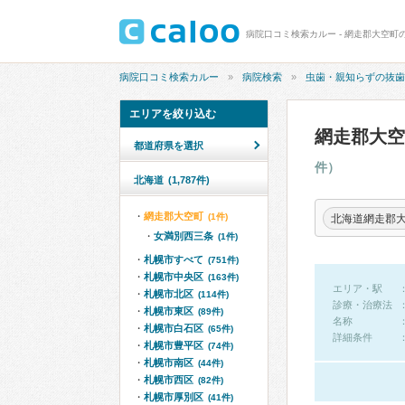
病院口コミ検索カルー - 網走郡大空
病院口コミ検索カルー
病院検索
虫歯・親知らずの抜歯
エリアを絞り込む
網走郡大
都道府県を選択
件）
北海道
(1,787件)
網走郡大空町
(1件)
北海道網走郡
女満別西三条
(1件)
札幌市すべて
(751件)
札幌市中央区
(163件)
エリア・駅
札幌市北区
(114件)
診療・治療法
札幌市東区
(89件)
名称
札幌市白石区
(65件)
詳細条件
札幌市豊平区
(74件)
札幌市南区
(44件)
札幌市西区
(82件)
札幌市厚別区
(41件)