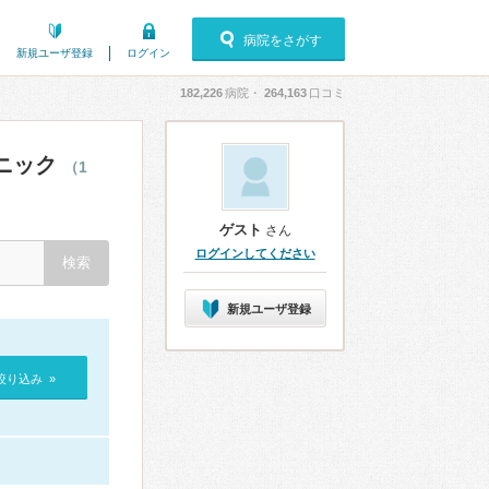
病院をさがす
新規ユーザ登録
ログイン
182,226
病院・
264,163
口コミ
ニック
（1
ゲスト
さん
ログインしてください
新規ユーザ登録
絞り込み »