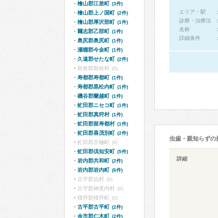
檜山郡江差町
(3件)
エリア・駅
檜山郡上ノ国町
(2件)
診療・治療法
檜山郡厚沢部町
(1件)
名称
爾志郡乙部町
(1件)
詳細条件
奥尻郡奥尻町
(1件)
瀬棚郡今金町
(1件)
久遠郡せたな町
(2件)
島牧郡島牧村
(0)
寿都郡寿都町
(1件)
寿都郡黒松内町
(1件)
磯谷郡蘭越町
(1件)
虻田郡ニセコ町
(1件)
虻田郡真狩村
(1件)
虻田郡留寿都村
(1件)
虻田郡喜茂別町
(2件)
虫歯・親知らずの
虻田郡京極町
(0)
虻田郡倶知安町
(5件)
詳細
岩内郡共和町
(2件)
岩内郡岩内町
(6件)
古宇郡泊村
(0)
古宇郡神恵内村
(0)
積丹郡積丹町
(0)
古平郡古平町
(2件)
余市郡仁木町
(2件)