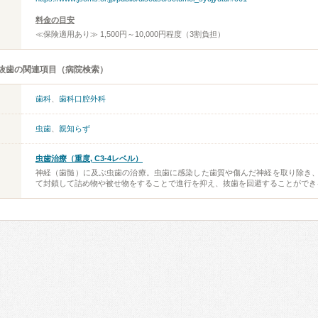
料金の目安
≪保険適用あり≫ 1,500円～10,000円程度（3割負担）
抜歯の関連項目（病院検索）
歯科
、
歯科口腔外科
虫歯
、
親知らず
虫歯治療（重度, C3-4レベル）
神経（歯髄）に及ぶ虫歯の治療。虫歯に感染した歯質や傷んだ神経を取り除き
て封鎖して詰め物や被せ物をすることで進行を抑え、抜歯を回避することができ