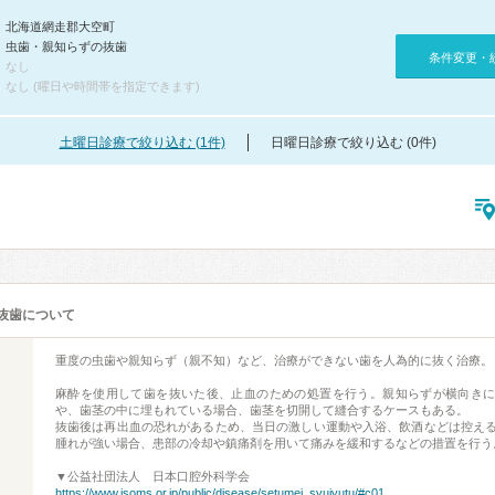
北海道網走郡大空町
虫歯・親知らずの抜歯
条件変更・
なし
なし (曜日や時間帯を指定できます)
土曜日診療で絞り込む (1件)
日曜日診療で絞り込む (0件)
抜歯について
重度の虫歯や親知らず（親不知）など、治療ができない歯を人為的に抜く治療。
麻酔を使用して歯を抜いた後、止血のための処置を行う。親知らずが横向き
や、歯茎の中に埋もれている場合、歯茎を切開して縫合するケースもある。
抜歯後は再出血の恐れがあるため、当日の激しい運動や入浴、飲酒などは控え
腫れが強い場合、患部の冷却や鎮痛剤を用いて痛みを緩和するなどの措置を行う
▼公益社団法人 日本口腔外科学会
https://www.jsoms.or.jp/public/disease/setumei_syujyutu/#c01