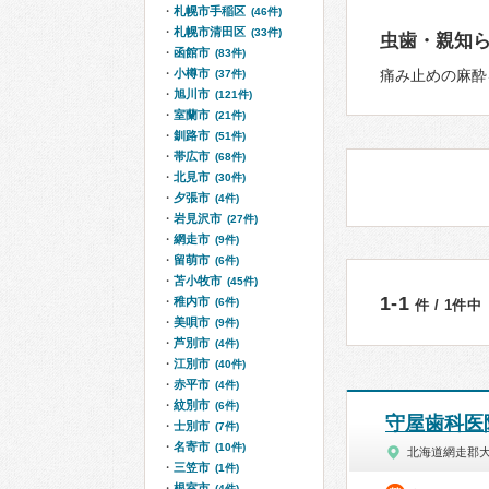
札幌市手稲区
(46件)
札幌市清田区
(33件)
虫歯・親知
函館市
(83件)
小樽市
痛み止めの麻酔
(37件)
旭川市
(121件)
室蘭市
(21件)
釧路市
(51件)
帯広市
(68件)
北見市
(30件)
夕張市
(4件)
岩見沢市
(27件)
網走市
(9件)
留萌市
(6件)
苫小牧市
(45件)
1-1
稚内市
(6件)
件 / 1件中
美唄市
(9件)
芦別市
(4件)
江別市
(40件)
赤平市
(4件)
紋別市
(6件)
守屋歯科医
士別市
(7件)
名寄市
(10件)
北海道網走郡
三笠市
(1件)
根室市
(4件)