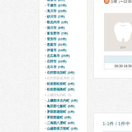
土曜（〜12:3
千歳市
(27件)
滝川市
(22件)
砂川市
(7件)
歌志内市
(1件)
深川市
(9件)
富良野市
(7件)
登別市
(12件)
恵庭市
(31件)
歯科
伊達市
(14件)
北広島市
(25件)
石狩市
(10件)
09:30-18:30
北斗市
(7件)
石狩郡当別町
(3件)
石狩郡新篠津村
(0)
松前郡松前町
(3件)
松前郡福島町
(2件)
上磯郡知内町
(0)
上磯郡木古内町
(1件)
亀田郡七飯町
(5件)
茅部郡鹿部町
(1件)
茅部郡森町
(3件)
二海郡八雲町
1-1件 / 1件中
(6件)
山越郡長万部町
(1件)