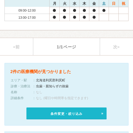
月
火
水
木
金
土
日
祝
09:00-12:00
13:00-17:00
«前
1/1ページ
次»
2件の医療機関が見つかりました
エリア・駅
北海道利尻郡利尻町
診療・治療法
虫歯・親知らずの抜歯
名称
なし
詳細条件
なし (曜日や時間帯を指定できます)
条件変更・絞り込み