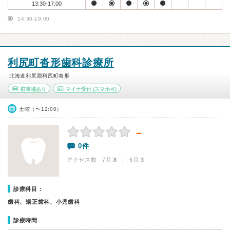
13:30-17:00
14:30-19:00
利尻町沓形歯科診療所
北海道利尻郡利尻町沓形
駐車場あり
マイナ受付
(スマホ可)
土曜（〜12:00）
－
0件
アクセス数 7月:
8
| 6月:
3
診療科目：
歯科、矯正歯科、小児歯科
診療時間