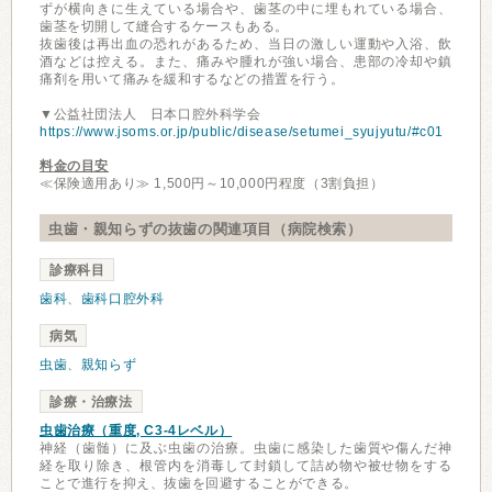
ずが横向きに生えている場合や、歯茎の中に埋もれている場合、
歯茎を切開して縫合するケースもある。
抜歯後は再出血の恐れがあるため、当日の激しい運動や入浴、飲
酒などは控える。また、痛みや腫れが強い場合、患部の冷却や鎮
痛剤を用いて痛みを緩和するなどの措置を行う。
▼公益社団法人 日本口腔外科学会
https://www.jsoms.or.jp/public/disease/setumei_syujyutu/#c01
料金の目安
≪保険適用あり≫ 1,500円～10,000円程度（3割負担）
虫歯・親知らずの抜歯の関連項目（病院検索）
診療科目
歯科
、
歯科口腔外科
病気
虫歯
、
親知らず
診療・治療法
虫歯治療（重度, C3-4レベル）
神経（歯髄）に及ぶ虫歯の治療。虫歯に感染した歯質や傷んだ神
経を取り除き、根管内を消毒して封鎖して詰め物や被せ物をする
ことで進行を抑え、抜歯を回避することができる。