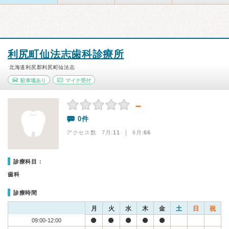
利尻町仙法志歯科診療所
北海道利尻郡利尻町仙法志
駐車場あり
マイナ受付
－
0件
アクセス数 7月:
11
| 6月:
66
診療科目：
歯科
診療時間
月
火
水
木
金
土
日
祝
09:00-12:00