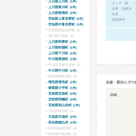
上川郡上川町
(1件)
エリア・駅
上川郡東川町
(2件)
診療・治療法
上川郡美瑛町
(2件)
名称
空知郡上富良野町
(2件)
詳細条件
空知郡中富良野町
(1件)
空知郡南富良野町
(0)
勇払郡占冠村
(0)
上川郡和寒町
(1件)
上川郡剣淵町
(1件)
上川郡下川町
(1件)
中川郡美深町
(1件)
中川郡音威子府村
(0)
中川郡中川町
(1件)
雨竜郡幌加内町
(0)
増毛郡増毛町
虫歯・親知らずの
(1件)
留萌郡小平町
(1件)
苫前郡苫前町
(2件)
詳細
苫前郡羽幌町
(2件)
苫前郡初山別村
(1件)
天塩郡遠別町
(0)
天塩郡天塩町
(2件)
宗谷郡猿払村
(1件)
枝幸郡浜頓別町
(0)
枝幸郡中頓別町
(0)