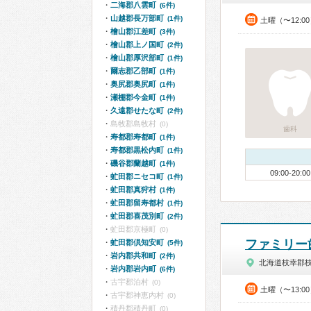
二海郡八雲町
(6件)
山越郡長万部町
(1件)
土曜（〜12:0
檜山郡江差町
(3件)
檜山郡上ノ国町
(2件)
檜山郡厚沢部町
(1件)
爾志郡乙部町
(1件)
奥尻郡奥尻町
(1件)
瀬棚郡今金町
(1件)
久遠郡せたな町
(2件)
島牧郡島牧村
(0)
歯科
寿都郡寿都町
(1件)
寿都郡黒松内町
(1件)
磯谷郡蘭越町
(1件)
09:00-20:00
虻田郡ニセコ町
(1件)
虻田郡真狩村
(1件)
虻田郡留寿都村
(1件)
虻田郡喜茂別町
(2件)
虻田郡京極町
(0)
ファミリー
虻田郡倶知安町
(5件)
岩内郡共和町
(2件)
北海道枝幸郡
岩内郡岩内町
(6件)
古宇郡泊村
(0)
土曜（〜13:0
古宇郡神恵内村
(0)
積丹郡積丹町
(0)