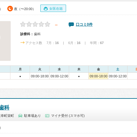
女医在籍
0）
夜（〜20:00）
－
口コミ0件
診療科：
歯科
アクセス数 7月：
16
| 6月：
16
| 年間：
67
月
火
水
木
金
土
09:00-18:00
09:00-12:00
09:00-18:00
09:00-12:00
●
●
歯科
枝幸町栄町
駐車場あり
マイナ受付 (スマホ可)
0）