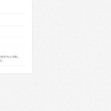
、根管内を消毒し
る。