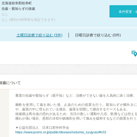
北海道枝幸郡枝幸町
虫歯・親知らずの抜歯
条件変更・
なし
なし (曜日や時間帯を指定できます)
土曜日診療で絞り込む (3件)
日曜日診療で絞り込む (0件)
抜歯について
重度の虫歯や親知らず（親不知）など、治療ができない歯を人為的に抜く治療。
麻酔を使用して歯を抜いた後、止血のための処置を行う。親知らずが横向き
や、歯茎の中に埋もれている場合、歯茎を切開して縫合するケースもある。
抜歯後は再出血の恐れがあるため、当日の激しい運動や入浴、飲酒などは控え
腫れが強い場合、患部の冷却や鎮痛剤を用いて痛みを緩和するなどの措置を行う
▼公益社団法人 日本口腔外科学会
https://www.jsoms.or.jp/public/disease/setumei_syujyutu/#c01