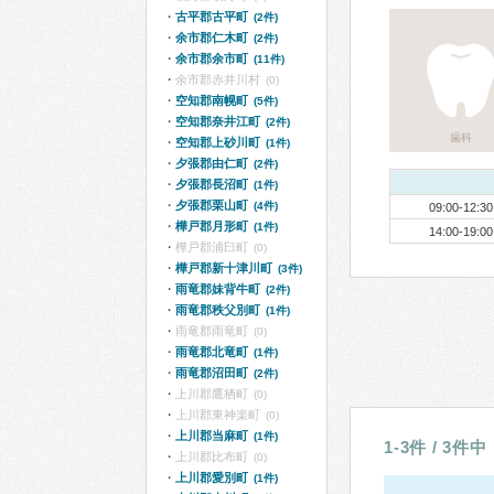
古平郡古平町
(2件)
余市郡仁木町
(2件)
余市郡余市町
(11件)
余市郡赤井川村
(0)
空知郡南幌町
(5件)
空知郡奈井江町
(2件)
歯科
空知郡上砂川町
(1件)
夕張郡由仁町
(2件)
夕張郡長沼町
(1件)
夕張郡栗山町
(4件)
09:00-12:30
樺戸郡月形町
(1件)
14:00-19:00
樺戸郡浦臼町
(0)
樺戸郡新十津川町
(3件)
雨竜郡妹背牛町
(2件)
雨竜郡秩父別町
(1件)
雨竜郡雨竜町
(0)
雨竜郡北竜町
(1件)
雨竜郡沼田町
(2件)
上川郡鷹栖町
(0)
上川郡東神楽町
(0)
上川郡当麻町
(1件)
1-3件 / 3件中
上川郡比布町
(0)
上川郡愛別町
(1件)