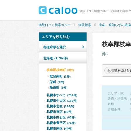
病院口コミ検索カルー - 枝幸郡枝幸
病院口コミ検索カルー
病院検索
虫歯・親知らずの抜歯
エリアを絞り込む
枝幸郡枝
都道府県を選択
件）
北海道
(1,787件)
枝幸郡枝幸町
(3件)
北海道枝幸郡
歌登南町
(1件)
栄町
(1件)
新栄町
(1件)
エリア・駅
札幌市すべて
(751件)
診療・治療法
札幌市中央区
(163件)
名称
札幌市北区
(114件)
詳細条件
札幌市東区
(89件)
札幌市白石区
(65件)
札幌市豊平区
(74件)
札幌市南区
(44件)