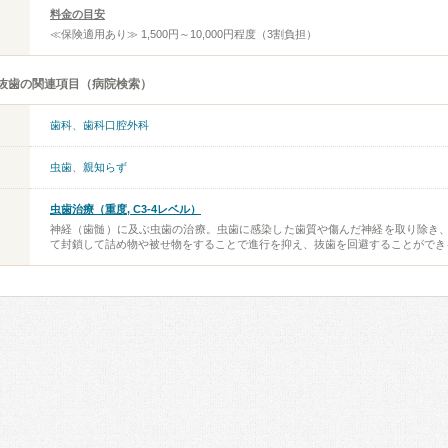
料金の目安
≪保険適用あり≫ 1,500円～10,000円程度（3割負担）
抜歯の関連項目（病院検索）
歯科
、
歯科口腔外科
虫歯
、
親知らず
虫歯治療（重度, C3-4レベル）
神経（歯髄）に及ぶ虫歯の治療。虫歯に感染した歯質や傷んだ神経を取り除き
て封鎖して詰め物や被せ物をすることで進行を抑え、抜歯を回避することができ