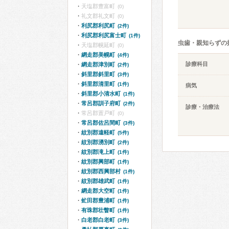
天塩郡豊富町
(0)
礼文郡礼文町
(0)
利尻郡利尻町
(2件)
利尻郡利尻富士町
(1件)
虫歯・親知らずの
天塩郡幌延町
(0)
網走郡美幌町
(4件)
診療科目
網走郡津別町
(2件)
斜里郡斜里町
(3件)
斜里郡清里町
(1件)
病気
斜里郡小清水町
(1件)
常呂郡訓子府町
(2件)
診療・治療法
常呂郡置戸町
(0)
常呂郡佐呂間町
(3件)
紋別郡遠軽町
(5件)
紋別郡湧別町
(2件)
紋別郡滝上町
(1件)
紋別郡興部町
(1件)
紋別郡西興部村
(1件)
紋別郡雄武町
(1件)
網走郡大空町
(1件)
虻田郡豊浦町
(1件)
有珠郡壮瞥町
(1件)
白老郡白老町
(3件)