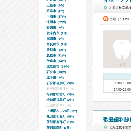
オホーツク
三笠市
(1件)
北海道枝幸郡
根室市
(4件)
千歳市
(27件)
土曜（〜13:0
滝川市
(22件)
砂川市
(7件)
歌志内市
(1件)
深川市
(9件)
富良野市
(7件)
登別市
(12件)
恵庭市
(31件)
伊達市
(14件)
歯科
北広島市
(25件)
石狩市
(10件)
北斗市
(7件)
石狩郡当別町
09:00-13:00
(3件)
石狩郡新篠津村
(0)
14:00-18:00
松前郡松前町
(3件)
松前郡福島町
(2件)
上磯郡知内町
(0)
上磯郡木古内町
(1件)
亀田郡七飯町
(5件)
歌登歯科診
茅部郡鹿部町
(1件)
北海道枝幸郡
茅部郡森町
(3件)