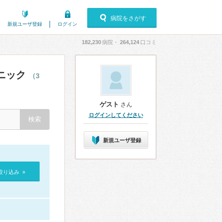
病院をさがす
新規ユーザ登録
ログイン
182,230
病院・
264,124
口コミ
ニック
（3
ゲスト
さん
ログインしてください
新規ユーザ登録
絞り込み »