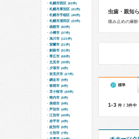
札幌市西区
(82件)
札幌市厚別区
(41件)
虫歯・親知
札幌市手稲区
(46件)
札幌市清田区
痛み止めの麻酔
(33件)
函館市
(83件)
小樽市
(37件)
旭川市
(121件)
室蘭市
(21件)
釧路市
(51件)
帯広市
(68件)
北見市
(30件)
夕張市
(4件)
岩見沢市
(27件)
網走市
(9件)
標準
留萌市
(6件)
苫小牧市
(45件)
稚内市
(6件)
美唄市
(9件)
1-3
件 / 3件中
芦別市
(4件)
江別市
(40件)
赤平市
(4件)
紋別市
(6件)
士別市
(7件)
名寄市
(10件)