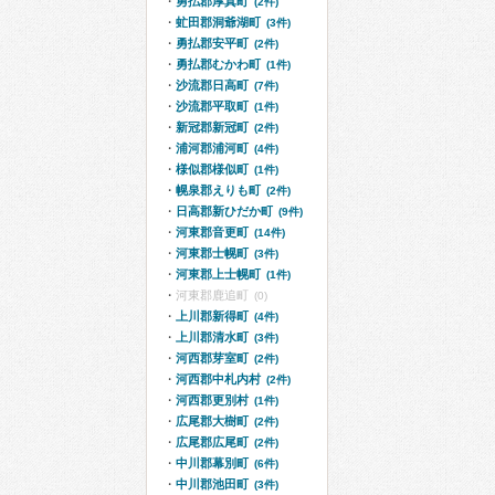
勇払郡厚真町
(2件)
虻田郡洞爺湖町
(3件)
勇払郡安平町
(2件)
勇払郡むかわ町
(1件)
沙流郡日高町
(7件)
沙流郡平取町
(1件)
新冠郡新冠町
(2件)
浦河郡浦河町
(4件)
様似郡様似町
(1件)
幌泉郡えりも町
(2件)
日高郡新ひだか町
(9件)
河東郡音更町
(14件)
河東郡士幌町
(3件)
河東郡上士幌町
(1件)
河東郡鹿追町
(0)
上川郡新得町
(4件)
上川郡清水町
(3件)
河西郡芽室町
(2件)
河西郡中札内村
(2件)
河西郡更別村
(1件)
広尾郡大樹町
(2件)
広尾郡広尾町
(2件)
中川郡幕別町
(6件)
中川郡池田町
(3件)