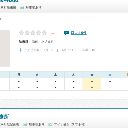
歯科医院
枝幸町新栄町
駐車場あり
0）
－
口コミ0件
診療科：
歯科、小児歯科
アクセス数 7月：
5
| 6月：
11
| 年間：
48
月
火
水
木
金
土
●
●
●
●
●
●
●
●
●
●
●
療所
枝幸町歌登南町
駐車場あり
マイナ受付 (スマホ可)