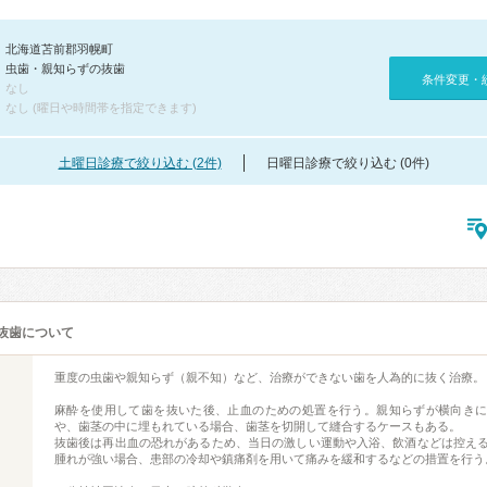
北海道苫前郡羽幌町
虫歯・親知らずの抜歯
条件変更・
なし
なし (曜日や時間帯を指定できます)
土曜日診療で絞り込む (2件)
日曜日診療で絞り込む (0件)
抜歯について
重度の虫歯や親知らず（親不知）など、治療ができない歯を人為的に抜く治療。
麻酔を使用して歯を抜いた後、止血のための処置を行う。親知らずが横向き
や、歯茎の中に埋もれている場合、歯茎を切開して縫合するケースもある。
抜歯後は再出血の恐れがあるため、当日の激しい運動や入浴、飲酒などは控え
腫れが強い場合、患部の冷却や鎮痛剤を用いて痛みを緩和するなどの措置を行う