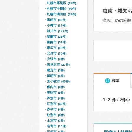
札幌市厚別区
(41件)
札幌市手稲区
(46件)
虫歯・親知
札幌市清田区
(33件)
函館市
痛み止めの麻酔
(83件)
小樽市
(37件)
旭川市
(121件)
室蘭市
(21件)
釧路市
(51件)
帯広市
(68件)
北見市
(30件)
夕張市
(4件)
岩見沢市
(27件)
網走市
(9件)
留萌市
(6件)
標準
苫小牧市
(45件)
稚内市
(6件)
美唄市
(9件)
芦別市
(4件)
1-2
件 / 2件中
江別市
(40件)
赤平市
(4件)
紋別市
(6件)
士別市
(7件)
名寄市
(10件)
三笠市
(1件)