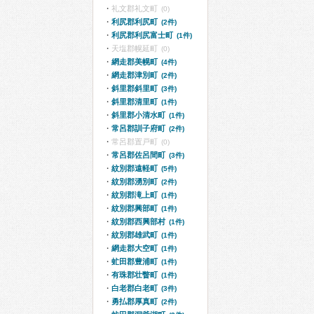
礼文郡礼文町
(0)
利尻郡利尻町
(2件)
利尻郡利尻富士町
(1件)
天塩郡幌延町
(0)
網走郡美幌町
(4件)
網走郡津別町
(2件)
斜里郡斜里町
(3件)
斜里郡清里町
(1件)
斜里郡小清水町
(1件)
常呂郡訓子府町
(2件)
常呂郡置戸町
(0)
常呂郡佐呂間町
(3件)
紋別郡遠軽町
(5件)
紋別郡湧別町
(2件)
紋別郡滝上町
(1件)
紋別郡興部町
(1件)
紋別郡西興部村
(1件)
紋別郡雄武町
(1件)
網走郡大空町
(1件)
虻田郡豊浦町
(1件)
有珠郡壮瞥町
(1件)
白老郡白老町
(3件)
勇払郡厚真町
(2件)