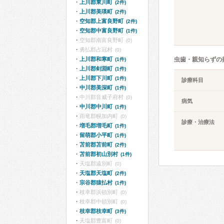
上川郡東川町
(2件)
上川郡美瑛町
(2件)
空知郡上富良野町
(2件)
空知郡中富良野町
(1件)
空知郡南富良野町
(0)
勇払郡占冠村
(0)
上川郡和寒町
虫歯・親知らずの
(1件)
上川郡剣淵町
(1件)
上川郡下川町
(1件)
診療科目
中川郡美深町
(1件)
中川郡音威子府村
(0)
病気
中川郡中川町
(1件)
雨竜郡幌加内町
(0)
診療・治療法
増毛郡増毛町
(1件)
留萌郡小平町
(1件)
苫前郡苫前町
(2件)
苫前郡初山別村
(1件)
天塩郡遠別町
(0)
天塩郡天塩町
(2件)
宗谷郡猿払村
(1件)
枝幸郡浜頓別町
(0)
枝幸郡中頓別町
(0)
枝幸郡枝幸町
(3件)
天塩郡豊富町
(0)