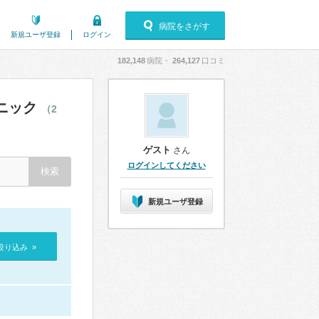
病院をさがす
新規ユーザ登録
ログイン
182,148
病院・
264,127
口コミ
ニック
（2
ゲスト
さん
ログインしてください
新規ユーザ登録
絞り込み »