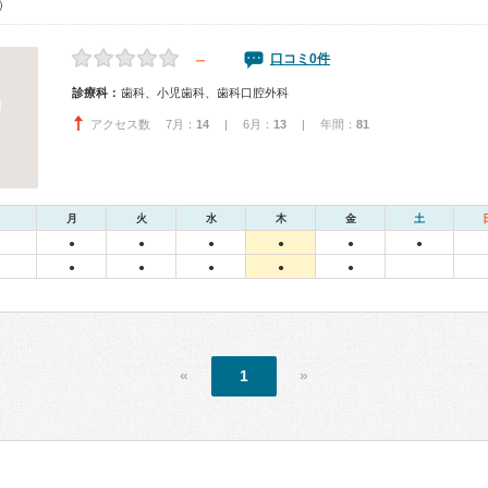
0）
－
口コミ0件
診療科：
歯科、小児歯科、歯科口腔外科
アクセス数 7月：
14
| 6月：
13
| 年間：
81
月
火
水
木
金
土
●
●
●
●
●
●
●
●
●
●
●
«
1
»