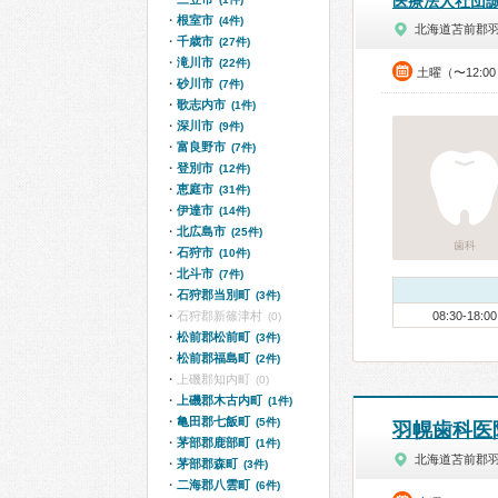
医療法人社団
根室市
(4件)
北海道苫前郡
千歳市
(27件)
滝川市
(22件)
土曜（〜12:0
砂川市
(7件)
歌志内市
(1件)
深川市
(9件)
富良野市
(7件)
登別市
(12件)
恵庭市
(31件)
伊達市
(14件)
北広島市
(25件)
歯科
石狩市
(10件)
北斗市
(7件)
石狩郡当別町
(3件)
石狩郡新篠津村
08:30-18:00
(0)
松前郡松前町
(3件)
松前郡福島町
(2件)
上磯郡知内町
(0)
上磯郡木古内町
(1件)
亀田郡七飯町
(5件)
羽幌歯科医
茅部郡鹿部町
(1件)
北海道苫前郡
茅部郡森町
(3件)
二海郡八雲町
(6件)