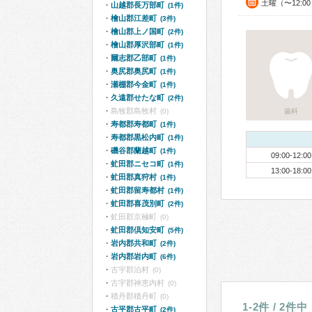
土曜（〜12:0
山越郡長万部町
(1件)
檜山郡江差町
(3件)
檜山郡上ノ国町
(2件)
檜山郡厚沢部町
(1件)
爾志郡乙部町
(1件)
奥尻郡奥尻町
(1件)
瀬棚郡今金町
(1件)
久遠郡せたな町
(2件)
島牧郡島牧村
(0)
歯科
寿都郡寿都町
(1件)
寿都郡黒松内町
(1件)
磯谷郡蘭越町
(1件)
09:00-12:00
虻田郡ニセコ町
(1件)
13:00-18:00
虻田郡真狩村
(1件)
虻田郡留寿都村
(1件)
虻田郡喜茂別町
(2件)
虻田郡京極町
(0)
虻田郡倶知安町
(5件)
岩内郡共和町
(2件)
岩内郡岩内町
(6件)
古宇郡泊村
(0)
古宇郡神恵内村
(0)
積丹郡積丹町
(0)
1-2件 / 2件中
古平郡古平町
(2件)