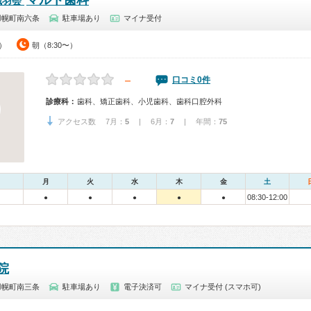
マルト歯科
誠羽会
羽幌町南六条
駐車場あり
マイナ受付
0）
朝（8:30〜）
－
口コミ0件
診療科：
歯科、矯正歯科、小児歯科、歯科口腔外科
アクセス数 7月：
5
| 6月：
7
| 年間：
75
月
火
水
木
金
土
08:30-12:00
●
●
●
●
●
院
羽幌町南三条
駐車場あり
電子決済可
マイナ受付 (スマホ可)