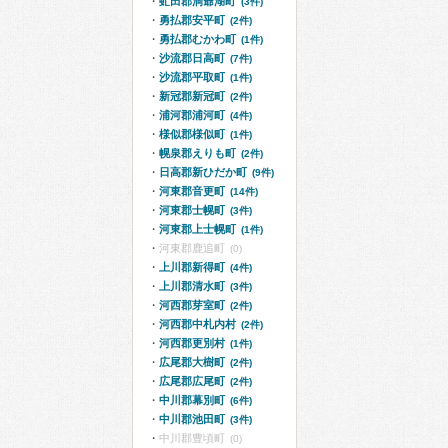
虻田郡洞爺湖町
(3件)
勇払郡安平町
(2件)
勇払郡むかわ町
(1件)
沙流郡日高町
(7件)
沙流郡平取町
(1件)
新冠郡新冠町
(2件)
浦河郡浦河町
(4件)
様似郡様似町
(1件)
幌泉郡えりも町
(2件)
日高郡新ひだか町
(9件)
河東郡音更町
(14件)
河東郡士幌町
(3件)
河東郡上士幌町
(1件)
河東郡鹿追町
(0)
上川郡新得町
(4件)
上川郡清水町
(3件)
河西郡芽室町
(2件)
河西郡中札内村
(2件)
河西郡更別村
(1件)
広尾郡大樹町
(2件)
広尾郡広尾町
(2件)
中川郡幕別町
(6件)
中川郡池田町
(3件)
中川郡豊頃町
(0)