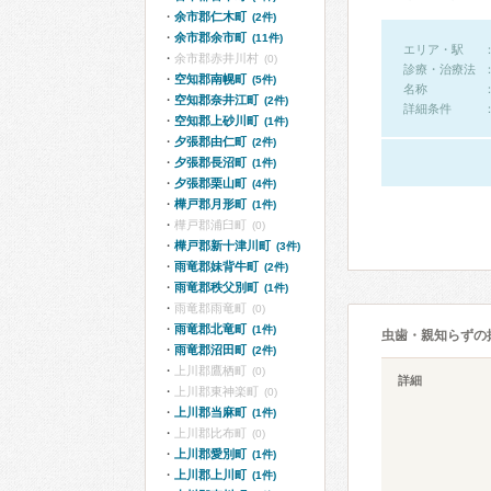
余市郡仁木町
(2件)
余市郡余市町
(11件)
エリア・駅
余市郡赤井川村
(0)
診療・治療法
空知郡南幌町
(5件)
名称
空知郡奈井江町
(2件)
詳細条件
空知郡上砂川町
(1件)
夕張郡由仁町
(2件)
夕張郡長沼町
(1件)
夕張郡栗山町
(4件)
樺戸郡月形町
(1件)
樺戸郡浦臼町
(0)
樺戸郡新十津川町
(3件)
雨竜郡妹背牛町
(2件)
雨竜郡秩父別町
(1件)
雨竜郡雨竜町
(0)
雨竜郡北竜町
(1件)
虫歯・親知らずの
雨竜郡沼田町
(2件)
上川郡鷹栖町
(0)
詳細
上川郡東神楽町
(0)
上川郡当麻町
(1件)
上川郡比布町
(0)
上川郡愛別町
(1件)
上川郡上川町
(1件)