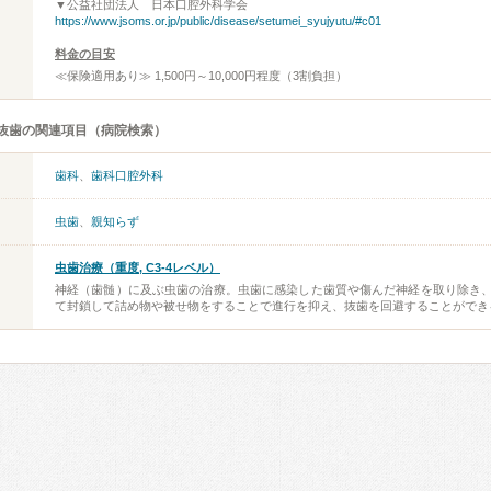
▼公益社団法人 日本口腔外科学会
https://www.jsoms.or.jp/public/disease/setumei_syujyutu/#c01
料金の目安
≪保険適用あり≫ 1,500円～10,000円程度（3割負担）
抜歯の関連項目（病院検索）
歯科
、
歯科口腔外科
虫歯
、
親知らず
虫歯治療（重度, C3-4レベル）
神経（歯髄）に及ぶ虫歯の治療。虫歯に感染した歯質や傷んだ神経を取り除き
て封鎖して詰め物や被せ物をすることで進行を抑え、抜歯を回避することができ