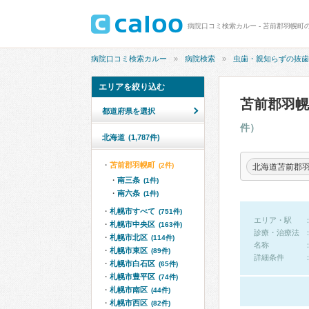
病院口コミ検索カルー - 苫前郡羽幌
病院口コミ検索カルー
病院検索
虫歯・親知らずの抜歯
エリアを絞り込む
苫前郡羽
都道府県を選択
件）
北海道
(1,787件)
苫前郡羽幌町
(2件)
北海道苫前郡
南三条
(1件)
南六条
(1件)
札幌市すべて
(751件)
エリア・駅
札幌市中央区
(163件)
診療・治療法
札幌市北区
(114件)
名称
札幌市東区
(89件)
詳細条件
札幌市白石区
(65件)
札幌市豊平区
(74件)
札幌市南区
(44件)
札幌市西区
(82件)