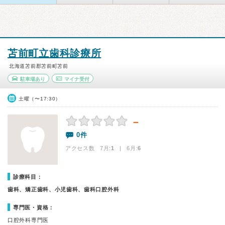
苫前町立歯科診療所
北海道苫前郡苫前町苫前
駐車場あり
マイナ受付
土曜（〜17:30）
－
0件
アクセス数 7月:
1
| 6月:
6
診療科目：
歯科、矯正歯科、小児歯科、歯科口腔外科
専門医・資格：
口腔外科専門医