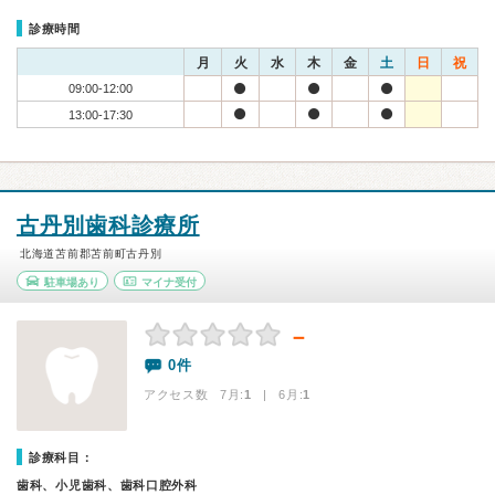
診療時間
月
火
水
木
金
土
日
祝
09:00-12:00
13:00-17:30
古丹別歯科診療所
北海道苫前郡苫前町古丹別
駐車場あり
マイナ受付
－
0件
アクセス数 7月:
1
| 6月:
1
診療科目：
歯科、小児歯科、歯科口腔外科