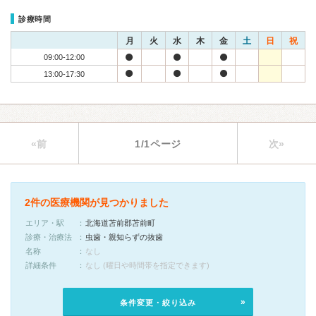
診療時間
月
火
水
木
金
土
日
祝
09:00-12:00
13:00-17:30
«前
1/1ページ
次»
2件の医療機関が見つかりました
エリア・駅
北海道苫前郡苫前町
診療・治療法
虫歯・親知らずの抜歯
名称
なし
詳細条件
なし (曜日や時間帯を指定できます)
条件変更・絞り込み