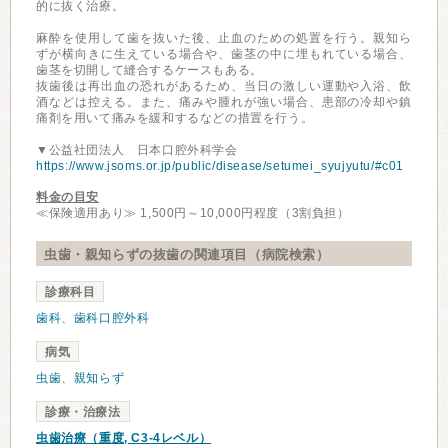
的に抜く治療。
麻酔を使用して歯を抜いた後、止血のための処置を行う。親知ら
ずが横向きに生えている場合や、歯茎の中に埋もれている場合、
歯茎を切開して縫合するケースもある。
抜歯後は再出血の恐れがあるため、当日の激しい運動や入浴、飲
酒などは控える。また、痛みや腫れが強い場合、患部の冷却や鎮
痛剤を用いて痛みを緩和するなどの措置を行う。
▼公益社団法人 日本口腔外科学会
https://www.jsoms.or.jp/public/disease/setumei_syujyutu/#c01
料金の目安
≪保険適用あり≫ 1,500円～10,000円程度（3割負担）
虫歯・親知らずの抜歯の関連項目（病院検索）
診療科目
歯科
、
歯科口腔外科
病気
虫歯
、
親知らず
診療・治療法
虫歯治療（重度, C3-4レベル）