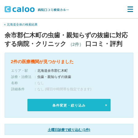
« 北海道全体の検索結果
余市郡仁木町の虫歯・親知らずの抜歯に対応
する病院・クリニック
口コミ・評判
（2件）
2件の医療機関が見つかりました
エリア・駅
北海道余市郡仁木町
診療・治療法
虫歯・親知らずの抜歯
名称
なし
詳細条件
なし (曜日や時間帯を指定できます)
条件変更・絞り込み
土曜日診療で絞り込む (1件)