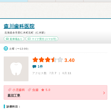
森川歯科医院
北海道余市郡仁木町北町（仁木駅）
駐車場あり
マイナ受付
(スマホ可)
土曜（〜12:00）
3.40
1件
アクセス数 7月:
7
| 6月:
11
小児歯科
虫歯
5.0
親切丁寧
診療科目：