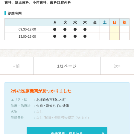
歯科、矯正歯科、小児歯科、歯科口腔外科
診療時間
月
火
水
木
金
土
日
祝
09:30-12:00
13:00-18:00
«前
1/1ページ
次»
2件の医療機関が見つかりました
エリア・駅
北海道余市郡仁木町
診療・治療法
虫歯・親知らずの抜歯
名称
なし
詳細条件
なし (曜日や時間帯を指定できます)
条件変更・絞り込み