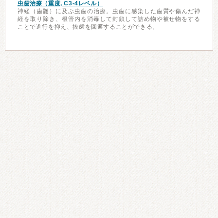
虫歯治療（重度, C3-4レベル）
神経（歯髄）に及ぶ虫歯の治療。虫歯に感染した歯質や傷んだ神
経を取り除き、根管内を消毒して封鎖して詰め物や被せ物をする
ことで進行を抑え、抜歯を回避することができる。