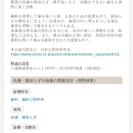
重度の虫歯や親知らず（親不知）など、治療ができない歯を人為
的に抜く治療。
麻酔を使用して歯を抜いた後、止血のための処置を行う。親知ら
ずが横向きに生えている場合や、歯茎の中に埋もれている場合、
歯茎を切開して縫合するケースもある。
抜歯後は再出血の恐れがあるため、当日の激しい運動や入浴、飲
酒などは控える。また、痛みや腫れが強い場合、患部の冷却や鎮
痛剤を用いて痛みを緩和するなどの措置を行う。
▼公益社団法人 日本口腔外科学会
https://www.jsoms.or.jp/public/disease/setumei_syujyutu/#c01
料金の目安
≪保険適用あり≫ 1,500円～10,000円程度（3割負担）
虫歯・親知らずの抜歯の関連項目（病院検索）
診療科目
歯科
、
歯科口腔外科
病気
虫歯
、
親知らず
診療・治療法