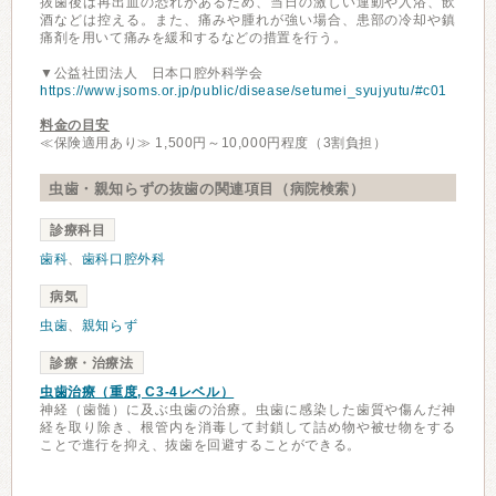
抜歯後は再出血の恐れがあるため、当日の激しい運動や入浴、飲
酒などは控える。また、痛みや腫れが強い場合、患部の冷却や鎮
痛剤を用いて痛みを緩和するなどの措置を行う。
▼公益社団法人 日本口腔外科学会
https://www.jsoms.or.jp/public/disease/setumei_syujyutu/#c01
料金の目安
≪保険適用あり≫ 1,500円～10,000円程度（3割負担）
虫歯・親知らずの抜歯の関連項目（病院検索）
診療科目
歯科
、
歯科口腔外科
病気
虫歯
、
親知らず
診療・治療法
虫歯治療（重度, C3-4レベル）
神経（歯髄）に及ぶ虫歯の治療。虫歯に感染した歯質や傷んだ神
経を取り除き、根管内を消毒して封鎖して詰め物や被せ物をする
ことで進行を抑え、抜歯を回避することができる。