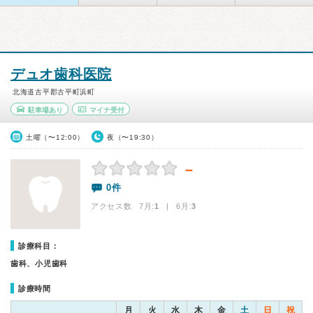
デュオ歯科医院
北海道古平郡古平町浜町
駐車場あり
マイナ受付
土曜（〜12:00）
夜（〜19:30）
－
0件
アクセス数 7月:
1
| 6月:
3
診療科目：
歯科、小児歯科
診療時間
月
火
水
木
金
土
日
祝