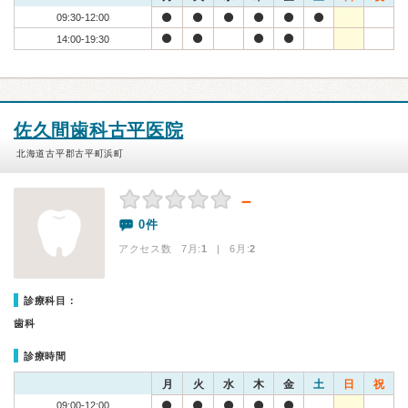
09:30-12:00
14:00-19:30
佐久間歯科古平医院
北海道古平郡古平町浜町
－
0件
アクセス数 7月:
1
| 6月:
2
診療科目：
歯科
診療時間
月
火
水
木
金
土
日
祝
09:00-12:00