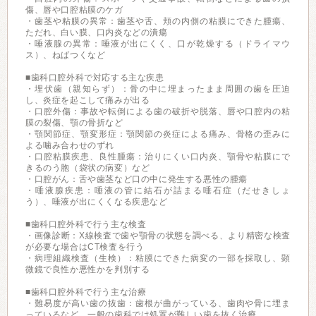
傷、唇や口腔粘膜のケガ
・歯茎や粘膜の異常：歯茎や舌、頬の内側の粘膜にできた腫瘍、
ただれ、白い膜、口内炎などの潰瘍
・唾液腺の異常：唾液が出にくく、口が乾燥する（ドライマウ
ス）、ねばつくなど
■歯科口腔外科で対応する主な疾患
・埋伏歯（親知らず）：骨の中に埋まったまま周囲の歯を圧迫
し、炎症を起こして痛みが出る
・口腔外傷：事故や転倒による歯の破折や脱落、唇や口腔内の粘
膜の裂傷、顎の骨折など
・顎関節症、顎変形症：顎関節の炎症による痛み、骨格の歪みに
よる噛み合わせのずれ
・口腔粘膜疾患、良性腫瘍：治りにくい口内炎、顎骨や粘膜にで
きるのう胞（袋状の病変）など
・口腔がん：舌や歯茎など口の中に発生する悪性の腫瘍
・唾液腺疾患：唾液の管に結石が詰まる唾石症（だせきしょ
う）、唾液が出にくくなる疾患など
■歯科口腔外科で行う主な検査
・画像診断：X線検査で歯や顎骨の状態を調べる、より精密な検査
が必要な場合はCT検査を行う
・病理組織検査（生検）：粘膜にできた病変の一部を採取し、顕
微鏡で良性か悪性かを判別する
■歯科口腔外科で行う主な治療
・難易度が高い歯の抜歯：歯根が曲がっている、歯肉や骨に埋ま
っているなど、一般の歯科では処置が難しい歯を抜く治療