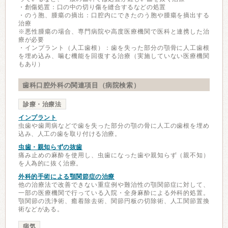
・創傷処置：口の中の切り傷を縫合するなどの処置
・のう胞、腫瘍の摘出：口腔内にできたのう胞や腫瘍を摘出する
治療
※悪性腫瘍の場合、専門病院や高度医療機関で医科と連携した治
療が必要
・インプラント（人工歯根）：歯を失った部分の顎骨に人工歯根
を埋め込み、噛む機能を回復する治療（実施していない医療機関
もあり）
歯科口腔外科の関連項目（病院検索）
診療・治療法
インプラント
虫歯や歯周病などで歯を失った部分の顎の骨に人工の歯根を埋め
込み、人工の歯を取り付ける治療。
虫歯・親知らずの抜歯
痛み止めの麻酔を使用し、虫歯になった歯や親知らず（親不知）
を人為的に抜く治療。
外科的手術による顎関節症の治療
他の治療法で改善できない重症例や難治性の顎関節症に対して、
一部の医療機関で行っている入院・全身麻酔による外科的処置。
顎関節の洗浄術、癒着除去術、関節円板の切除術、人工関節置換
術などがある。
病気