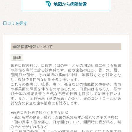
地図から病院検索
口コミを探す
歯科口腔外科について
詳細
歯科口腔外科は、口腔内（口の中）とその周辺組織に生じる疾患
や外傷を専門に診る診療科です。歯や歯茎のほか、舌、頬、唇、
顎関節や顎骨、その周辺の筋肉や神経、唾液腺などが対象とな
り、複雑で専門的な症例を多く扱います。
これらの疾患は、咀嚼、嚥下、発音などの機能面の障害や、表情
や審美面の障害を伴うものがあるため、口腔内はもちろん、顎や
顔全体の機能改善と自然な形態の回復を目指して治療を行いま
す。また、全身疾患（基礎疾患）があり、薬のコントロールが必
要な方の安全な歯科治療にも対応します。
■歯科口腔外科で対応する主な症状
・親知らずの痛み、腫れ：奥歯の親知らずが腫れてズキズキ痛む
・顎の異常：顎が痛む、口が開けにくい、開閉時に音が鳴る、噛
み合わせがずれるなど
・口腔内の外傷：スポーツや交通事故、転倒などによる歯の損