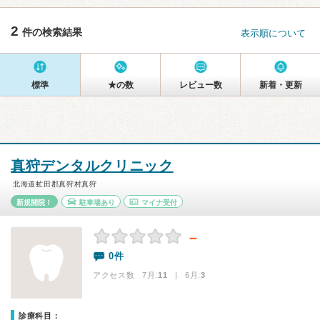
2
件の検索結果
表示順について
標準
★の数
レビュー数
新着・更新
真狩デンタルクリニック
北海道虻田郡真狩村真狩
新規開院！
駐車場あり
マイナ受付
－
0件
アクセス数 7月:
11
| 6月:
3
診療科目：