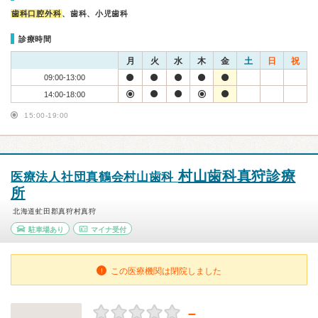
歯科口腔外科
、歯科、小児歯科
診療時間
月
火
水
木
金
土
日
祝
09:00-13:00
14:00-18:00
15:00-19:00
村山歯科真狩診療
医療法人社団真鶴会村山歯科
所
北海道虻田郡真狩村真狩
駐車場あり
マイナ受付
この医療機関は閉院しました
－