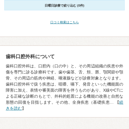
日曜日診療で絞り込む (0件)
口コミ検索はこちら
歯科口腔外科について
歯科口腔外科は、口腔内（口の中）と、その周辺組織の疾患や外
傷を専門に診る診療科です。歯や歯茎、舌、頬、唇、顎関節や顎
骨、その周辺の筋肉や神経、唾液腺などが診療対象となります。
歯科口腔外科で扱う疾患は、咀嚼、嚥下、発音といった機能面の
障害に加え、表情や審美面の障害を伴うものがあり、X線やCTに
よる正確な診断のもとで、外科的処置による機能の改善と自然な
形態の回復を目指します。その他、全身疾患（基礎疾患… 【
続
きを読む
】