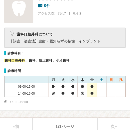
0件
アクセス数 7月:
7
| 6月:
2
歯科口腔外科について
【診療・治療法】
虫歯・親知らずの抜歯、インプラント
診療科目：
歯科口腔外科
、歯科、矯正歯科、小児歯科
診療時間
月
火
水
木
金
土
日
祝
09:00-13:00
14:00-18:00
15:00-19:00
«前
1/1ページ
次»