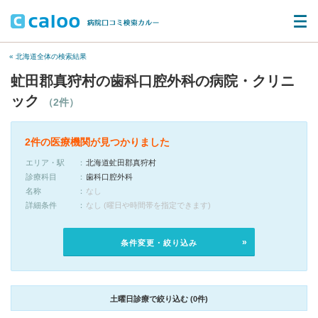
« 北海道全体の検索結果
虻田郡真狩村の歯科口腔外科の病院・クリニ
ック
（2件）
2件の医療機関が見つかりました
エリア・駅
北海道虻田郡真狩村
診療科目
歯科口腔外科
名称
なし
詳細条件
なし (曜日や時間帯を指定できます)
条件変更・絞り込み
土曜日診療で絞り込む (0件)