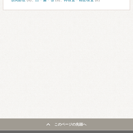
顎関節症
(0)、
口・歯・顎
(0)、
再検査・精密検査
(0)
このページの先頭へ