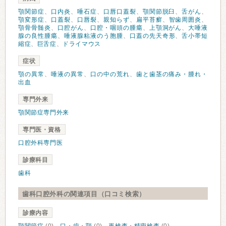
顎関節症
、
口内炎
、
唾石症
、
口唇口蓋裂
、
顎関節脱臼
、
舌がん
、
顎変形症
、
口蓋裂
、
口唇裂
、
親知らず
、
扁平苔癬
、
智歯周囲炎
、
顎骨骨髄炎
、
口腔がん
、
口腔・咽頭の腫瘍
、
上顎洞がん
、
大唾液
腺の良性腫瘍
、
唾液腺粘液のう胞腫
、
口蓋の先天奇形
、
舌小帯短
縮症
、
巨舌症
、
ドライマウス
症状
顎の異常
、
唾液の異常
、
口の中の荒れ
、
歯と歯茎の痛み・腫れ・
出血
専門外来
顎関節症専門外来
専門医・資格
口腔外科専門医
診療科目
歯科
歯科口腔外科の関連項目（口コミ検索）
診療内容