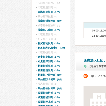
苫前郡初山別村
(0)
天塩郡遠別町
(0)
天塩郡天塩町
(1件)
宗谷郡猿払村
(0)
枝幸郡浜頓別町
(1件)
枝幸郡中頓別町
(0)
枝幸郡枝幸町
(1件)
09:00-13:00
天塩郡豊富町
(0)
14:30-18:30
礼文郡礼文町
(0)
利尻郡利尻町
(1件)
利尻郡利尻富士町
(1件)
天塩郡幌延町
(0)
網走郡美幌町
(2件)
医療法人社団
網走郡津別町
(1件)
斜里郡斜里町
(1件)
北海道千歳市
斜里郡清里町
(1件)
斜里郡小清水町
(1件)
土曜（〜12:0
常呂郡訓子府町
(1件)
常呂郡置戸町
(0)
常呂郡佐呂間町
(1件)
紋別郡遠軽町
(3件)
紋別郡湧別町
(1件)
紋別郡滝上町
(1件)