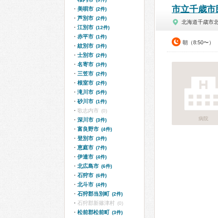
市立千歳市
美唄市
(2件)
芦別市
(2件)
北海道千歳市
江別市
(12件)
赤平市
(1件)
朝（8:50〜）
紋別市
(3件)
士別市
(2件)
名寄市
(3件)
三笠市
(2件)
根室市
(2件)
滝川市
(5件)
砂川市
(1件)
歌志内市
(0)
病院
深川市
(3件)
富良野市
(4件)
登別市
(3件)
恵庭市
(7件)
伊達市
(4件)
北広島市
(6件)
石狩市
(6件)
北斗市
(4件)
石狩郡当別町
(2件)
石狩郡新篠津村
(0)
松前郡松前町
(3件)