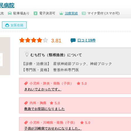
民病院
北光
駐車場あり
電子決済可
治療実績
マイナ受付 (スマホ可)
女医在籍
3.81
口コミ19件
むち打ち（頸椎捻挫）について
【診療・治療法】
星状神経節ブロック、神経ブロック
【専門医・資格】
整形外科専門医
小児科・肺炎・発熱（子供）
5.0
きれいでよかったです。
内科・胸痛
5.0
救急でお世話になりました
小児科・川崎病・発熱（子供）
5.0
子供が川崎病でおせわになりました。