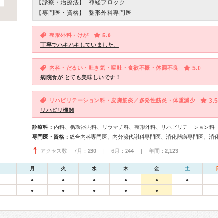
【診療・治療法】
神経ブロック
【専門医・資格】
整形外科専門医
整形外科・けが
5.0
丁寧でハキハキしていました。
内科・だるい・吐き気・嘔吐・食欲不振・体調不良
5.0
病院食が とても美味しいです！
リハビリテーション科・皮膚筋炎／多発性筋炎・体重減少
3.5
リハビリ機関
診療科：
内科、循環器内科、リウマチ科、整形外科、リハビリテーション科
専門医・資格：
アクセス数 7月：
280
| 6月：
244
| 年間：
2,123
月
火
水
木
金
土
●
●
●
●
●
●
●
●
●
●
●