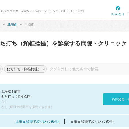
打ち（頸椎捻挫）を診察する病院・クリニック 10件 口コミ・評判
Calooとは
北海道
千歳市
むち打ち（頸椎捻挫）を診察する病院・クリニック
×
×
むち打ち（頸椎捻挫）
北海道千歳市
むち打ち（頸椎捻挫）
条件変更・
なし
なし (曜日や時間帯を指定できます)
土曜日診療で絞り込む (6件)
日曜日診療で絞り込む (0件)