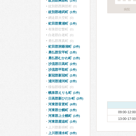
紋別郡興部町
(1件)
紋別郡西興部村
(0)
病院
紋別郡雄武町
(1件)
網走郡大空町
(0)
虻田郡豊浦町
(1件)
有珠郡壮瞥町
(0)
白老郡白老町
(0)
勇払郡厚真町
(0)
虻田郡洞爺湖町
(2件)
勇払郡安平町
(1件)
勇払郡むかわ町
(1件)
沙流郡日高町
(2件)
沙流郡平取町
(1件)
新冠郡新冠町
(1件)
浦河郡浦河町
(2件)
様似郡様似町
(0)
幌泉郡えりも町
(1件)
日高郡新ひだか町
(2件)
河東郡音更町
(4件)
河東郡士幌町
(1件)
09:00-12:00
河東郡上士幌町
(1件)
13:00-17:00
河東郡鹿追町
(1件)
上川郡新得町
(0)
上川郡清水町
(3件)