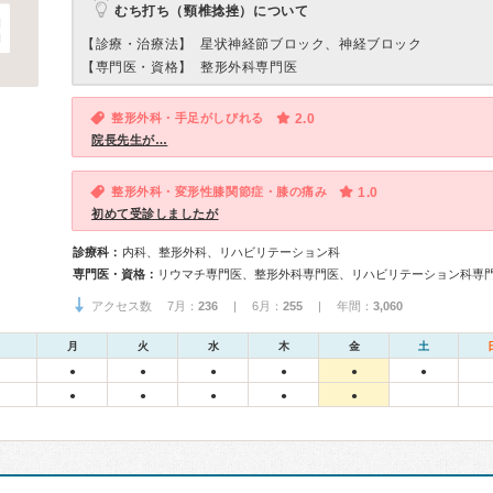
むち打ち（頸椎捻挫）について
【診療・治療法】
星状神経節ブロック、神経ブロック
【専門医・資格】
整形外科専門医
整形外科・手足がしびれる
2.0
院長先生が…
整形外科・変形性膝関節症・膝の痛み
1.0
初めて受診しましたが
診療科：
内科、整形外科、リハビリテーション科
専門医・資格：
リウマチ専門医、整形外科専門医、リハビリテーション科専
アクセス数 7月：
236
| 6月：
255
| 年間：
3,060
月
火
水
木
金
土
●
●
●
●
●
●
●
●
●
●
●