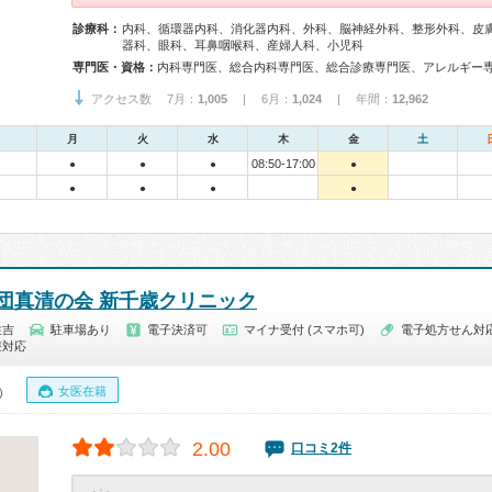
診療科：
内科、循環器内科、消化器内科、外科、脳神経外科、整形外科、皮
器科、眼科、耳鼻咽喉科、産婦人科、小児科
専門医・資格：
アクセス数 7月：
1,005
| 6月：
1,024
| 年間：
12,962
月
火
水
木
金
土
08:50-17:00
●
●
●
●
●
●
●
●
団真清の会 新千歳クリニック
住吉
駐車場あり
電子決済可
マイナ受付 (スマホ可)
電子処方せん対
療対応
女医在籍
0）
2.00
口コミ2件