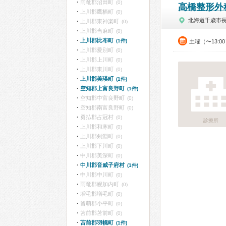
雨竜郡沼田町
(0)
高橋整形外
上川郡鷹栖町
(0)
北海道千歳市
上川郡東神楽町
(0)
上川郡当麻町
(0)
上川郡比布町
(1件)
土曜（〜13:0
上川郡愛別町
(0)
上川郡上川町
(0)
上川郡東川町
(0)
上川郡美瑛町
(1件)
空知郡上富良野町
(1件)
空知郡中富良野町
(0)
空知郡南富良野町
(0)
勇払郡占冠村
(0)
診療所
上川郡和寒町
(0)
上川郡剣淵町
(0)
上川郡下川町
(0)
中川郡美深町
(0)
中川郡音威子府村
(1件)
中川郡中川町
(0)
雨竜郡幌加内町
(0)
増毛郡増毛町
(0)
留萌郡小平町
(0)
苫前郡苫前町
(0)
苫前郡羽幌町
(1件)