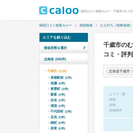
病院口コミ検索カルー - 千歳市のむち
病院口コミ検索カルー
病院検索
むち打ち（頸椎捻挫）
エリアを絞り込む
千歳市の
都道府県を選択
コミ・評判
北海道
(595件)
北海道千歳市
千歳市
(10件)
長都駅前
(1件)
信濃
(1件)
東雲町
(1件)
エリア・駅
新富
(1件)
病気
住吉
(1件)
名称
清流
(1件)
詳細条件
千代田町
(1件)
北光
(1件)
緑町
(1件)
若草
(1件)