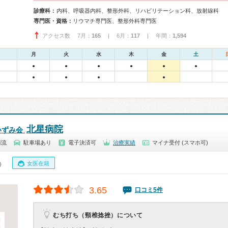
診療科：
内科、呼吸器内科、整形外科、リハビリテーション科、放射線科
専門医・資格：
リウマチ専門医、整形外科専門医
アクセス数 7月：
165
| 6月：
117
| 年間：
1,594
月
火
水
木
金
土
●
●
●
●
●
●
●
●
●
●
北星病院
いずみ会
清流
駐車場あり
電子決済可
治療実績
マイナ受付 (スマホ可)
女医在籍
0）
3.65
口コミ5件
むち打ち（頸椎捻挫）について