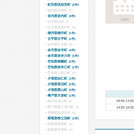
虻田郡倶知安町
(3件)
岩内郡共和町
(0)
岩内郡岩内町
(3件)
診療所
古宇郡泊村
(0)
古宇郡神恵内村
(0)
積丹郡積丹町
(1件)
古平郡古平町
(1件)
余市郡仁木町
(0)
余市郡余市町
(4件)
余市郡赤井川村
(1件)
空知郡南幌町
(1件)
空知郡奈井江町
(1件)
空知郡上砂川町
(0)
夕張郡由仁町
(1件)
夕張郡長沼町
(2件)
夕張郡栗山町
(3件)
樺戸郡月形町
(1件)
09:00-13:00
樺戸郡浦臼町
(0)
樺戸郡新十津川町
(0)
14:00-18:00
雨竜郡妹背牛町
(0)
雨竜郡秩父別町
(1件)
雨竜郡雨竜町
(0)
雨竜郡北竜町
(0)