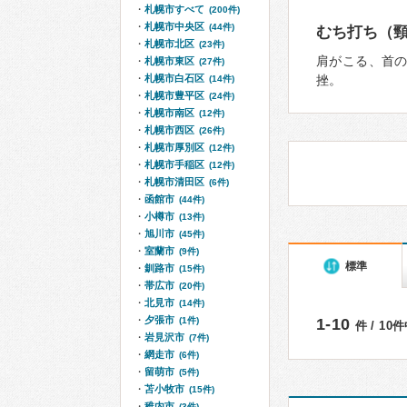
札幌市すべて
(200件)
札幌市中央区
(44件)
むち打ち（
札幌市北区
(23件)
肩がこる、首
札幌市東区
(27件)
札幌市白石区
挫。
(14件)
札幌市豊平区
(24件)
札幌市南区
(12件)
札幌市西区
(26件)
札幌市厚別区
(12件)
札幌市手稲区
(12件)
札幌市清田区
(6件)
函館市
(44件)
小樽市
(13件)
旭川市
(45件)
室蘭市
(9件)
標準
釧路市
(15件)
帯広市
(20件)
北見市
(14件)
夕張市
(1件)
1-10
件 / 10
岩見沢市
(7件)
網走市
(6件)
留萌市
(5件)
苫小牧市
(15件)
稚内市
(3件)