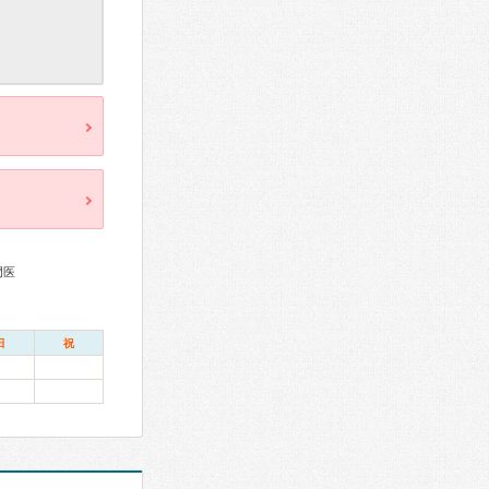
門医
日
祝