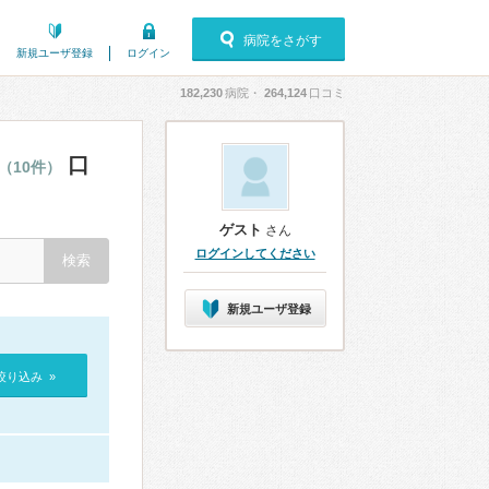
病院をさがす
新規ユーザ登録
ログイン
182,230
病院・
264,124
口コミ
口
（10件）
ゲスト
さん
ログインしてください
新規ユーザ登録
絞り込み »