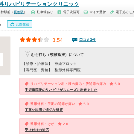
科リハビリテーションクリニック
長都駅前（
長都駅
）
駐車場あり
電子決済可
マイナ受付
電子処方せ
女医在籍
0）
3.54
口コミ3件
むち打ち（頸椎捻挫）について
【診療・治療法】
神経ブロック
【専門医・資格】
整形外科専門医
リハビリテーション科・膝の痛み・股関節の痛み
5.0
手術退院後のリハビリがスムーズに出来ました
整形外科・手足の関節が痛い
5.0
丁寧な説明で適切な処置
整形外科・けが
2.0
受け付けの対応