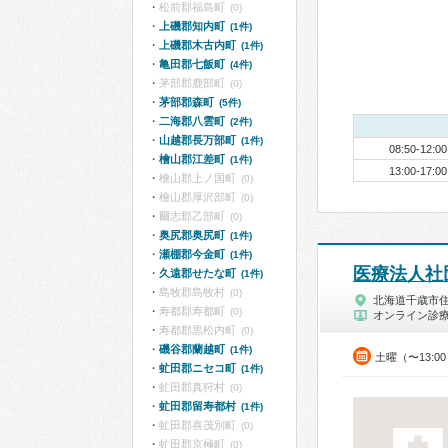
松前郡福島町
(0)
上磯郡知内町
(1件)
上磯郡木古内町
(1件)
亀田郡七飯町
(4件)
茅部郡鹿部町
(0)
茅部郡森町
(5件)
二海郡八雲町
(2件)
山越郡長万部町
(1件)
08:50-12:00
檜山郡江差町
(1件)
13:00-17:00
檜山郡上ノ国町
(0)
檜山郡厚沢部町
(0)
爾志郡乙部町
(0)
奥尻郡奥尻町
(1件)
瀬棚郡今金町
(1件)
医療法人社
久遠郡せたな町
(1件)
島牧郡島牧村
(0)
北海道千歳市
寿都郡寿都町
(0)
オンライン診
寿都郡黒松内町
(0)
磯谷郡蘭越町
(1件)
土曜（〜13:0
虻田郡ニセコ町
(1件)
虻田郡真狩村
(0)
虻田郡留寿都村
(1件)
虻田郡喜茂別町
(0)
虻田郡京極町
(0)