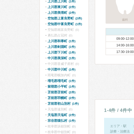
上川郡上川町
(1件)
上川郡東川町
(2件)
上川郡美瑛町
(2件)
空知郡上富良野町
(2件)
歯科
空知郡中富良野町
(1件)
空知郡南富良野町
(0)
勇払郡占冠村
(0)
09:00-12:00
上川郡和寒町
(1件)
14:00-16:00
上川郡剣淵町
(1件)
17:30-19:00
上川郡下川町
(1件)
中川郡美深町
(1件)
中川郡音威子府村
(0)
中川郡中川町
(1件)
雨竜郡幌加内町
(0)
増毛郡増毛町
(1件)
留萌郡小平町
(1件)
苫前郡苫前町
(2件)
苫前郡羽幌町
(2件)
苫前郡初山別村
(1件)
天塩郡遠別町
(0)
1-4件 / 4件中
天塩郡天塩町
(2件)
宗谷郡猿払村
(1件)
エリア・駅
枝幸郡浜頓別町
(0)
診療・治療法
枝幸郡中頓別町
(0)