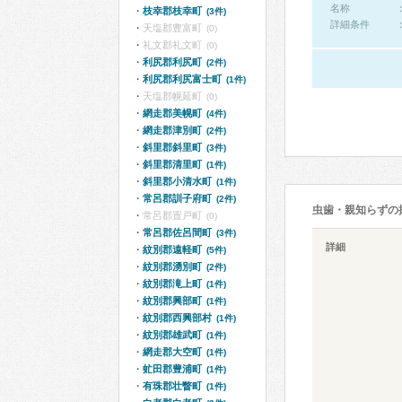
名称
枝幸郡枝幸町
(3件)
詳細条件
天塩郡豊富町
(0)
礼文郡礼文町
(0)
利尻郡利尻町
(2件)
利尻郡利尻富士町
(1件)
天塩郡幌延町
(0)
網走郡美幌町
(4件)
網走郡津別町
(2件)
斜里郡斜里町
(3件)
斜里郡清里町
(1件)
斜里郡小清水町
(1件)
常呂郡訓子府町
(2件)
虫歯・親知らずの
常呂郡置戸町
(0)
常呂郡佐呂間町
(3件)
詳細
紋別郡遠軽町
(5件)
紋別郡湧別町
(2件)
紋別郡滝上町
(1件)
紋別郡興部町
(1件)
紋別郡西興部村
(1件)
紋別郡雄武町
(1件)
網走郡大空町
(1件)
虻田郡豊浦町
(1件)
有珠郡壮瞥町
(1件)