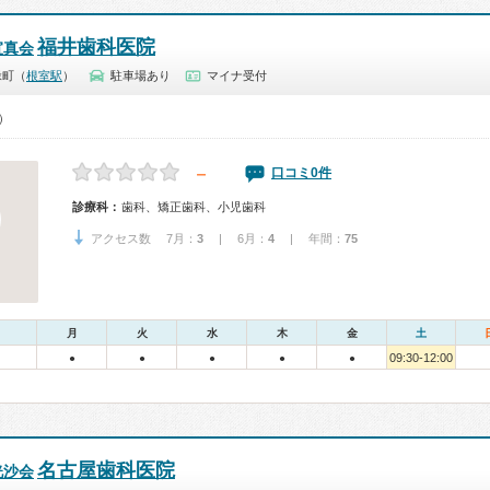
福井歯科医院
宣真会
緑町（
根室駅
）
駐車場あり
マイナ受付
0）
－
口コミ0件
診療科：
歯科、矯正歯科、小児歯科
アクセス数 7月：
3
| 6月：
4
| 年間：
75
月
火
水
木
金
土
09:30-12:00
●
●
●
●
●
名古屋歯科医院
洸沙会