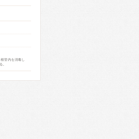
、根管内を消毒し
る。