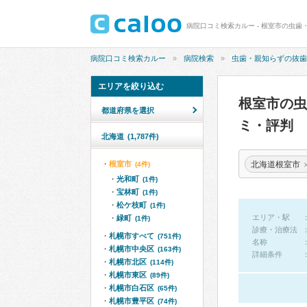
病院口コミ検索カルー - 根室市の虫歯
病院口コミ検索カルー
病院検索
虫歯・親知らずの抜歯
エリアを絞り込む
根室市の
都道府県を選択
ミ・評判
北海道
(1,787件)
北海道根室市
根室市
(4件)
光和町
(1件)
宝林町
(1件)
松ケ枝町
(1件)
エリア・駅
緑町
(1件)
診療・治療法
札幌市すべて
(751件)
名称
札幌市中央区
(163件)
詳細条件
札幌市北区
(114件)
札幌市東区
(89件)
札幌市白石区
(65件)
札幌市豊平区
(74件)