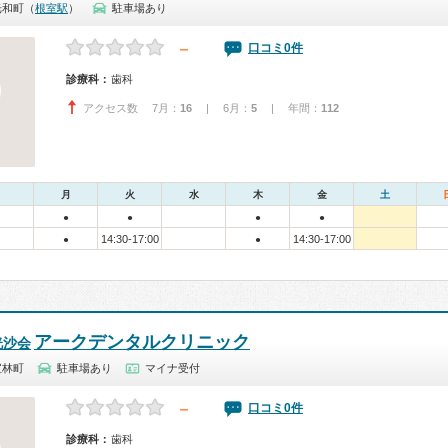
光和町（
根室駅
）
駐車場あり
－
口コミ0件
診療科：
歯科
アクセス数 7月：
16
| 6月：
5
| 年間：
112
月
火
水
木
金
土
●
●
●
●
14:30-17:00
14:30-17:00
●
●
アークデンタルクリニック
洸沙会
宝林町
駐車場あり
マイナ受付
－
口コミ0件
診療科：
歯科