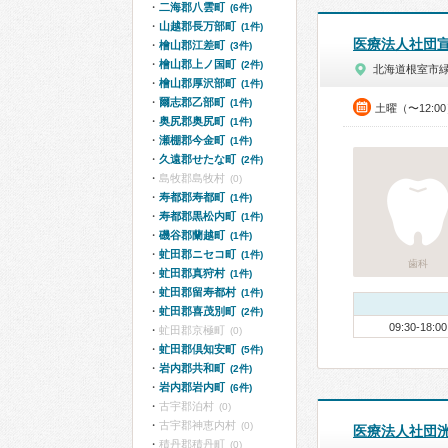
二海郡八雲町
(6件)
山越郡長万部町
(1件)
医療法人社団
檜山郡江差町
(3件)
檜山郡上ノ国町
(2件)
北海道根室市
檜山郡厚沢部町
(1件)
爾志郡乙部町
(1件)
土曜（〜12:0
奥尻郡奥尻町
(1件)
瀬棚郡今金町
(1件)
久遠郡せたな町
(2件)
島牧郡島牧村
(0)
寿都郡寿都町
(1件)
寿都郡黒松内町
(1件)
磯谷郡蘭越町
(1件)
虻田郡ニセコ町
(1件)
歯科
虻田郡真狩村
(1件)
虻田郡留寿都村
(1件)
虻田郡喜茂別町
(2件)
09:30-18:00
虻田郡京極町
(0)
虻田郡倶知安町
(5件)
岩内郡共和町
(2件)
岩内郡岩内町
(6件)
古宇郡泊村
(0)
古宇郡神恵内村
(0)
医療法人社団
積丹郡積丹町
(0)