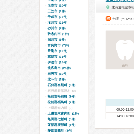
名寄市
(10件)
北海道根室市
三笠市
(1件)
千歳市
(27件)
土曜（〜12:0
滝川市
(22件)
砂川市
(7件)
歌志内市
(1件)
深川市
(9件)
富良野市
(7件)
登別市
(12件)
恵庭市
(31件)
伊達市
(14件)
歯科
北広島市
(25件)
石狩市
(10件)
北斗市
(7件)
石狩郡当別町
(3件)
石狩郡新篠津村
(0)
松前郡松前町
(3件)
松前郡福島町
(2件)
上磯郡知内町
(0)
09:00-12:00
上磯郡木古内町
(1件)
14:00-18:00
亀田郡七飯町
(5件)
茅部郡鹿部町
(1件)
茅部郡森町
(3件)