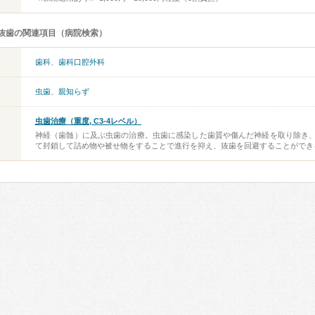
抜歯の関連項目（病院検索）
歯科
、
歯科口腔外科
虫歯
、
親知らず
虫歯治療（重度, C3-4レベル）
神経（歯髄）に及ぶ虫歯の治療。虫歯に感染した歯質や傷んだ神経を取り除き
て封鎖して詰め物や被せ物をすることで進行を抑え、抜歯を回避することができ