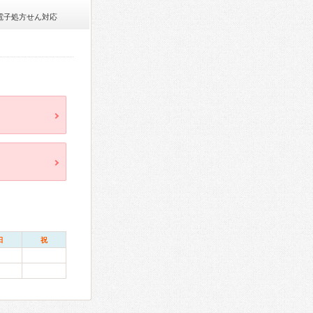
電子処方せん対応
日
祝