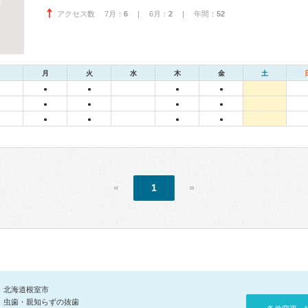
アクセス数 7月：
6
| 6月：
2
| 年間：
52
月
火
水
木
金
土
●
●
●
●
●
●
●
●
●
●
●
●
«
1
»
北海道根室市
虫歯・親知らずの抜歯