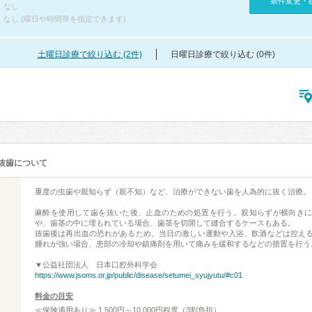
条件変更・
なし
なし (曜日や時間帯を指定できます)
土曜日診療で絞り込む (2件)
日曜日診療で絞り込む (0件)
抜歯について
重度の虫歯や親知らず（親不知）など、治療ができない歯を人為的に抜く治療。
麻酔を使用して歯を抜いた後、止血のための処置を行う。親知らずが横向き
や、歯茎の中に埋もれている場合、歯茎を切開して縫合するケースもある。
抜歯後は再出血の恐れがあるため、当日の激しい運動や入浴、飲酒などは控え
腫れが強い場合、患部の冷却や鎮痛剤を用いて痛みを緩和するなどの措置を行う
▼公益社団法人 日本口腔外科学会
https://www.jsoms.or.jp/public/disease/setumei_syujyutu/#c01
料金の目安
≪保険適用あり≫ 1,500円～10,000円程度（3割負担）