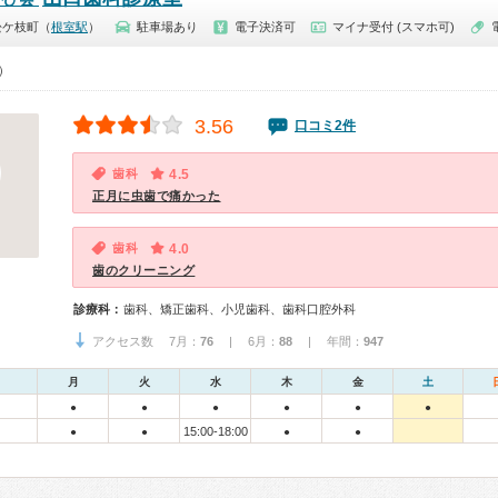
松ケ枝町（
根室駅
）
駐車場あり
電子決済可
マイナ受付 (スマホ可)
0）
3.56
口コミ2件
歯科
4.5
正月に虫歯で痛かった
歯科
4.0
歯のクリーニング
診療科：
歯科、矯正歯科、小児歯科、歯科口腔外科
アクセス数 7月：
76
| 6月：
88
| 年間：
947
月
火
水
木
金
土
●
●
●
●
●
●
15:00-18:00
●
●
●
●