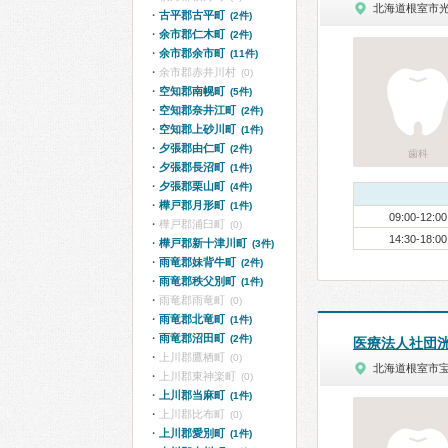
北海道根室市
古平郡古平町
(2件)
余市郡仁木町
(2件)
余市郡余市町
(11件)
余市郡赤井川村
(0)
空知郡南幌町
(5件)
空知郡奈井江町
(2件)
空知郡上砂川町
(1件)
夕張郡由仁町
(2件)
歯科
夕張郡長沼町
(1件)
夕張郡栗山町
(4件)
樺戸郡月形町
(1件)
09:00-12:00
樺戸郡浦臼町
(0)
14:30-18:00
樺戸郡新十津川町
(3件)
雨竜郡妹背牛町
(2件)
雨竜郡秩父別町
(1件)
雨竜郡雨竜町
(0)
雨竜郡北竜町
(1件)
雨竜郡沼田町
(2件)
医療法人社団
上川郡鷹栖町
(0)
北海道根室市
上川郡東神楽町
(0)
上川郡当麻町
(1件)
上川郡比布町
(0)
上川郡愛別町
(1件)