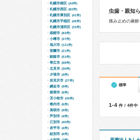
札幌市南区
(44件)
札幌市西区
(82件)
虫歯・親知
札幌市厚別区
(41件)
痛み止めの麻酔
札幌市手稲区
(46件)
札幌市清田区
(33件)
函館市
(83件)
小樽市
(37件)
旭川市
(121件)
室蘭市
(21件)
釧路市
(51件)
帯広市
(68件)
北見市
(30件)
夕張市
(4件)
岩見沢市
(27件)
標準
網走市
(9件)
留萌市
(6件)
苫小牧市
(45件)
1-4
稚内市
(6件)
件 / 4件中
美唄市
(9件)
芦別市
(4件)
江別市
(40件)
赤平市
(4件)
紋別市
(6件)
医療法人あし
士別市
(7件)