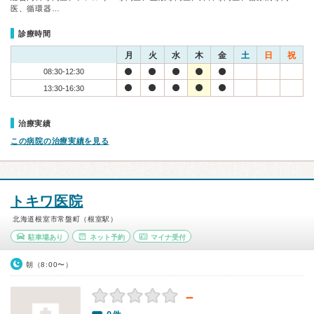
医、循環器…
診療時間
月
火
水
木
金
土
日
祝
08:30-12:30
13:30-16:30
治療実績
この病院の治療実績を見る
トキワ医院
北海道根室市常盤町（根室駅）
駐車場あり
ネット予約
マイナ受付
朝（8:00〜）
－