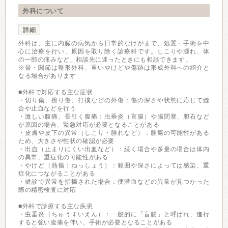
外科について
詳細
外科は、主に内臓の病気から日常的なけがまで、処置・手術を中
心に治療を行い、原因を取り除く診療科です。しこりや腫れ、体
の一部の痛みなど、相談先に迷ったときにも相談できます。
※骨・関節は整形外科、重いやけどや傷跡は形成外科への紹介と
なる場合があります
■外科で対応する主な症状
・切り傷、擦り傷、打撲などの外傷：傷の深さや状態に応じて縫
合や止血などを行う
・激しい腹痛、長引く腹痛：虫垂炎（盲腸）や腸閉塞、胆石など
が原因の場合、緊急対応が必要となることがある
・皮膚や皮下の異常（しこり・腫れなど）：腫瘍の可能性がある
ため、大きさや性状の確認が必要
・出血（止まりにくい出血など）：続く場合や多量の場合は体内
の異常、重症化の可能性がある
・やけど（熱傷：ねっしょう）：範囲や深さによっては感染、重
症化につながることがある
・健診で異常を指摘された場合：便潜血などの異常が見つかった
際の精密検査に対応
■外科で診療する主な疾患
・虫垂炎（ちゅうすいえん）：一般的に「盲腸」と呼ばれ、進行
すると強い腹痛を伴い、手術が必要となることがある