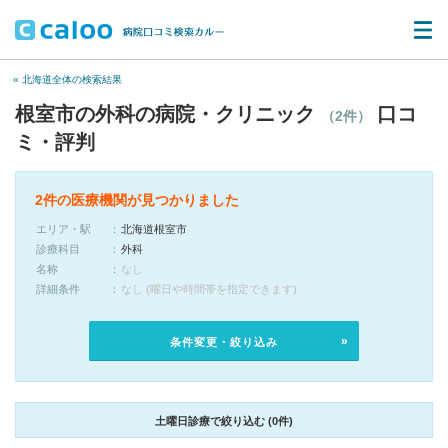
« 北海道全体の検索結果
根室市の外科の病院・クリニック
口コ
（2件）
ミ・評判
2件の医療機関が見つかりました
エリア・駅
北海道根室市
診療科目
外科
名称
なし
詳細条件
なし (曜日や時間帯を指定できます)
条件変更・絞り込み
土曜日診療で絞り込む (0件)