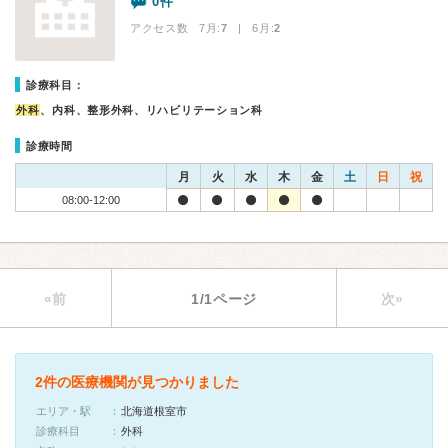
0件
アクセス数 7月:
7
| 6月:
2
診療科目：
外科
、内科、整形外科、リハビリテーション科
診療時間
月
火
水
木
金
土
日
祝
08:00-12:00
«前
1/1ページ
次»
2件の医療機関が見つかりました
エリア・駅
北海道根室市
診療科目
外科