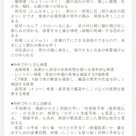
・腸閉塞（ちょうへいそく）：腸の流れが滞り、激しい腹痛、吐
き気・嘔吐、お腹の張りが現れる
・胆石症（たんせきしょう）：胆のう・胆管に石（胆汁成分の固
まり）ができ、食後の右腹部痛や背中の痛み、発熱を伴うことが
ある
・鼠径ヘルニア（そけいへるにあ）：足の付け根に腸が飛び出し
膨らみが現れる。放置すると腸が壊死（細胞の死滅）する恐れが
ある
・粉瘤（ふんりゅう）：皮膚の下にできる袋状のできもので、炎
症により腫れや痛みを伴う
・消化器がん：胃や大腸に発生し、進行すると出血や体重減少な
どがみられる
■外科で行う主な検査
・血液検査：血液から炎症や全身状態を調べる基本的な検査
・レントゲン検査：骨折や外傷の有無を確認するX線検査
・CT検査：X線で体の断面を撮影し、臓器の異常や出血を詳しく
確認する検査
・超音波（エコー）検査：超音波で臓器やしこりなどの状態を観
察する検査
■外科で行う主な治療法
・手術療法：傷跡が小さく回復の早い「内視鏡手術（腹腔鏡な
ど）」が主流だが、精密な「ロボット支援手術」も普及してい
る。「開腹手術」も含め、病状や緊急度に応じた適切な術式を選
択する
・処置・小手術：切り傷・やけどの手当て（創傷処置）や、膿を
出すための皮膚切開、粉瘤（しこり）を取り除く日帰り手術など