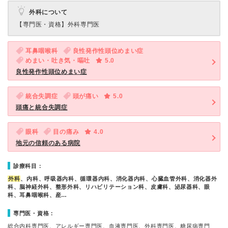
外科について
【専門医・資格】
外科専門医
耳鼻咽喉科
良性発作性頭位めまい症
めまい・吐き気・嘔吐
5.0
良性発作性頭位めまい症
統合失調症
頭が痛い
5.0
頭痛と統合失調症
眼科
目の痛み
4.0
地元の信頼のある病院
診療科目：
外科
、内科、呼吸器内科、循環器内科、消化器内科、心臓血管外科、消化器外
科、脳神経外科、整形外科、リハビリテーション科、皮膚科、泌尿器科、眼
科、耳鼻咽喉科、産…
専門医・資格：
総合内科専門医、アレルギー専門医、血液専門医、外科専門医、糖尿病専門