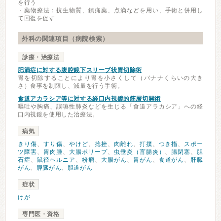
を行う
・薬物療法：抗生物質、鎮痛薬、点滴などを用い、手術と併用し
て回復を促す
外科の関連項目（病院検索）
診療・治療法
肥満症に対する腹腔鏡下スリーブ状胃切除術
胃を切除することにより胃を小さくして（バナナくらいの大き
さ）食事を制限し、減量を行う手術。
食道アカラシア等に対する経口内視鏡的筋層切開術
嘔吐や胸痛、誤嚥性肺炎などを生じる「食道アラカシア」への経
口内視鏡を使用した治療法。
病気
きり傷
、
すり傷
、
やけど
、
捻挫
、
肉離れ
、
打撲
、
つき指
、
スポー
ツ障害
、
胃肉腫
、
大腸ポリープ
、
虫垂炎（盲腸炎）
、
腸閉塞
、
胆
石症
、
鼠径ヘルニア
、
粉瘤
、
大腸がん
、
胃がん
、
食道がん
、
肝臓
がん
、
膵臓がん
、
胆道がん
症状
けが
専門医・資格