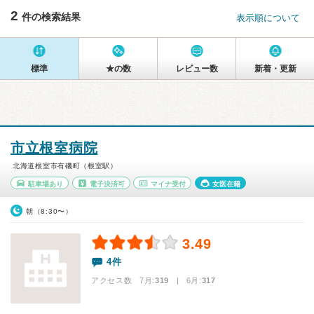
2
件の検索結果
表示順について
標準
★の数
レビュー数
新着・更新
市立根室病院
北海道根室市有磯町（根室駅）
駐車場あり
電子決済可
マイナ受付
女医在籍
朝（8:30〜）
3.49
4件
アクセス数 7月:
319
| 6月:
317