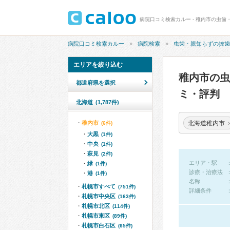
病院口コミ検索カルー - 稚内市の虫歯
病院口コミ検索カルー
病院検索
虫歯・親知らずの抜歯
エリアを絞り込む
稚内市の
都道府県を選択
ミ・評判
北海道
(1,787件)
北海道稚内市
稚内市
(6件)
大黒
(1件)
中央
(1件)
萩見
(2件)
エリア・駅
緑
(1件)
診療・治療法
港
(1件)
名称
札幌市すべて
(751件)
詳細条件
札幌市中央区
(163件)
札幌市北区
(114件)
札幌市東区
(89件)
札幌市白石区
(65件)