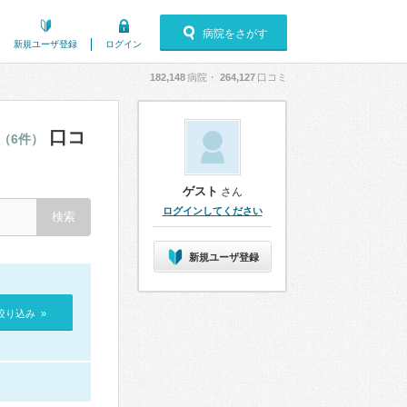
病院をさがす
新規ユーザ登録
ログイン
182,148
病院・
264,127
口コミ
口コ
（6件）
ゲスト
さん
ログインしてください
新規ユーザ登録
絞り込み »