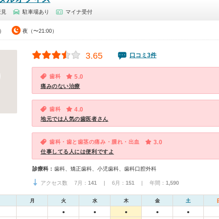
萩見
駐車場あり
マイナ受付
0）
夜（〜21:00）
3.65
口コミ3件
歯科
5.0
痛みのない治療
歯科
4.0
地元では人気の歯医者さん
歯科・歯と歯茎の痛み・腫れ・出血
3.0
仕事してる人には便利ですよ
診療科：
歯科、矯正歯科、小児歯科、歯科口腔外科
アクセス数 7月：
141
| 6月：
151
| 年間：
1,590
月
火
水
木
金
土
●
●
●
●
●