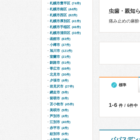
札幌市豊平区
(74件)
札幌市南区
(44件)
虫歯・親知
札幌市西区
(82件)
痛み止めの麻酔
札幌市厚別区
(41件)
札幌市手稲区
(46件)
札幌市清田区
(33件)
函館市
(83件)
小樽市
(37件)
旭川市
(121件)
室蘭市
(21件)
釧路市
(51件)
帯広市
(68件)
北見市
(30件)
夕張市
(4件)
標準
岩見沢市
(27件)
網走市
(9件)
留萌市
(6件)
1-6
苫小牧市
(45件)
件 / 6件中
美唄市
(9件)
芦別市
(4件)
江別市
(40件)
赤平市
(4件)
紋別市
(6件)
パパスデン
士別市
(7件)