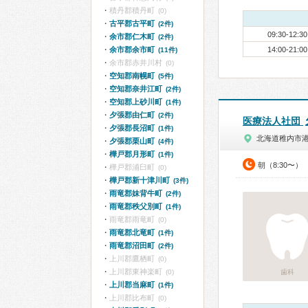
積丹郡積丹町
(0)
古平郡古平町
(2件)
09:30-12:30
余市郡仁木町
(2件)
余市郡余市町
14:00-21:00
(11件)
余市郡赤井川村
(0)
空知郡南幌町
(5件)
空知郡奈井江町
(2件)
空知郡上砂川町
(1件)
夕張郡由仁町
(2件)
医療法人社団
夕張郡長沼町
(1件)
北海道稚内市
夕張郡栗山町
(4件)
樺戸郡月形町
(1件)
朝（8:30〜）
樺戸郡浦臼町
(0)
樺戸郡新十津川町
(3件)
雨竜郡妹背牛町
(2件)
雨竜郡秩父別町
(1件)
雨竜郡雨竜町
(0)
雨竜郡北竜町
(1件)
雨竜郡沼田町
(2件)
上川郡鷹栖町
(0)
上川郡東神楽町
(0)
歯科
上川郡当麻町
(1件)
上川郡比布町
(0)