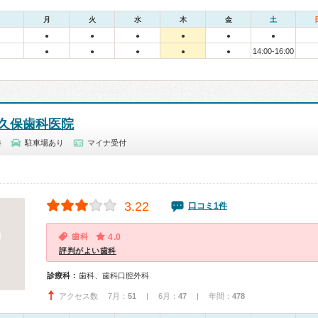
月
火
水
木
金
土
●
●
●
●
●
●
14:00-16:00
●
●
●
●
●
久保歯科医院
港
駐車場あり
マイナ受付
3.22
口コミ1件
歯科
4.0
評判がよい歯科
診療科：
歯科、歯科口腔外科
アクセス数 7月：
51
| 6月：
47
| 年間：
478