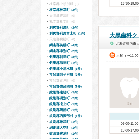
13:30-19:00
枝幸郡中頓別町
(0)
枝幸郡枝幸町
(3件)
天塩郡豊富町
(0)
礼文郡礼文町
(0)
利尻郡利尻町
(2件)
利尻郡利尻富士町
(1件)
大黒歯科ク
天塩郡幌延町
(0)
北海道稚内市
網走郡美幌町
(4件)
網走郡津別町
(2件)
土曜（〜11:0
斜里郡斜里町
(3件)
斜里郡清里町
(1件)
斜里郡小清水町
(1件)
常呂郡訓子府町
(2件)
常呂郡置戸町
(0)
常呂郡佐呂間町
(3件)
紋別郡遠軽町
(5件)
紋別郡湧別町
(2件)
紋別郡滝上町
歯科
(1件)
紋別郡興部町
(1件)
紋別郡西興部村
(1件)
紋別郡雄武町
(1件)
09:00-11:00
網走郡大空町
(1件)
13:00-17:00
虻田郡豊浦町
(1件)