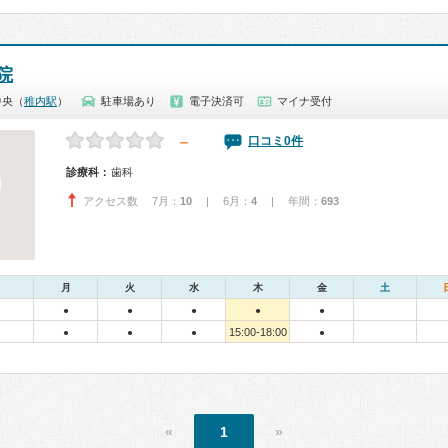
院
中央（
稚内駅
）
駐車場あり
電子決済可
マイナ受付
－
口コミ0件
診療科：
歯科
アクセス数 7月：
10
| 6月：
4
| 年間：
693
月
火
水
木
金
土
●
●
●
●
●
15:00-18:00
●
●
●
●
«
1
»