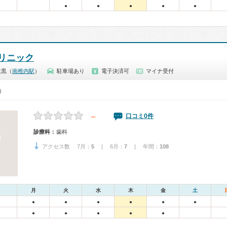
●
●
●
●
●
リニック
大黒（
南稚内駅
）
駐車場あり
電子決済可
マイナ受付
0）
－
口コミ0件
診療科：
歯科
アクセス数 7月：
5
| 6月：
7
| 年間：
108
月
火
水
木
金
土
●
●
●
●
●
●
●
●
●
●
●