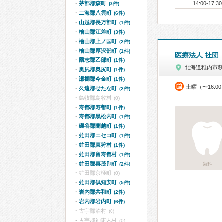
茅部郡森町
14:00-17:30
(3件)
二海郡八雲町
(6件)
山越郡長万部町
(1件)
檜山郡江差町
(3件)
檜山郡上ノ国町
(2件)
檜山郡厚沢部町
(1件)
医療法人 社団
爾志郡乙部町
(1件)
北海道稚内市
奥尻郡奥尻町
(1件)
瀬棚郡今金町
(1件)
土曜（〜16:0
久遠郡せたな町
(2件)
島牧郡島牧村
(0)
寿都郡寿都町
(1件)
寿都郡黒松内町
(1件)
磯谷郡蘭越町
(1件)
虻田郡ニセコ町
(1件)
虻田郡真狩村
(1件)
虻田郡留寿都村
(1件)
虻田郡喜茂別町
(2件)
歯科
虻田郡京極町
(0)
虻田郡倶知安町
(5件)
岩内郡共和町
(2件)
岩内郡岩内町
(6件)
古宇郡泊村
(0)
古宇郡神恵内村
(0)