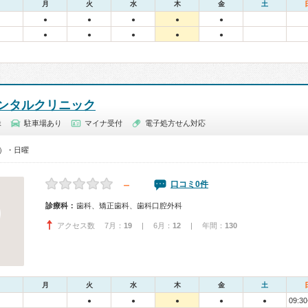
月
火
水
木
金
土
●
●
●
●
●
●
●
●
●
●
ンタルクリニック
緑
駐車場あり
マイナ受付
電子処方せん対応
0）・日曜
－
口コミ0件
診療科：
歯科、矯正歯科、歯科口腔外科
アクセス数 7月：
19
| 6月：
12
| 年間：
130
月
火
水
木
金
土
09:30
●
●
●
●
●