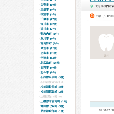
名寄市
(10件)
北海道稚内市
三笠市
(1件)
根室市
(4件)
土曜（〜12:0
千歳市
(27件)
滝川市
(22件)
砂川市
(7件)
歌志内市
(1件)
深川市
(9件)
富良野市
(7件)
登別市
(12件)
恵庭市
(31件)
歯科
伊達市
(14件)
北広島市
(25件)
石狩市
(10件)
北斗市
(7件)
石狩郡当別町
(3件)
石狩郡新篠津村
(0)
松前郡松前町
(3件)
松前郡福島町
(2件)
上磯郡知内町
(0)
上磯郡木古内町
(1件)
亀田郡七飯町
(5件)
09:00-12:00
茅部郡鹿部町
(1件)