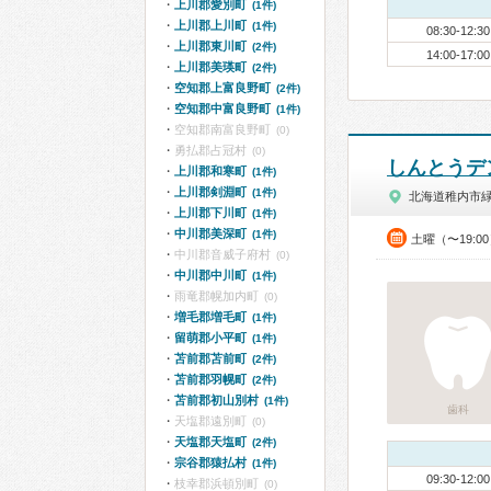
上川郡愛別町
(1件)
上川郡上川町
(1件)
08:30-12:30
上川郡東川町
(2件)
14:00-17:00
上川郡美瑛町
(2件)
空知郡上富良野町
(2件)
空知郡中富良野町
(1件)
空知郡南富良野町
(0)
勇払郡占冠村
(0)
しんとうデ
上川郡和寒町
(1件)
上川郡剣淵町
(1件)
北海道稚内市
上川郡下川町
(1件)
中川郡美深町
(1件)
土曜（〜19:0
中川郡音威子府村
(0)
中川郡中川町
(1件)
雨竜郡幌加内町
(0)
増毛郡増毛町
(1件)
留萌郡小平町
(1件)
苫前郡苫前町
(2件)
苫前郡羽幌町
(2件)
苫前郡初山別村
(1件)
歯科
天塩郡遠別町
(0)
天塩郡天塩町
(2件)
宗谷郡猿払村
(1件)
09:30-12:00
枝幸郡浜頓別町
(0)