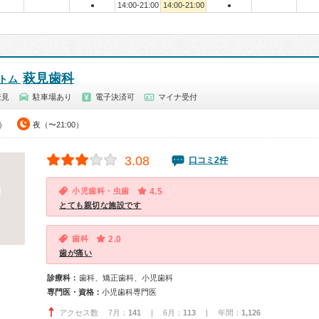
14:00-21:00
14:00-21:00
●
●
萩見歯科
 トム
萩見
駐車場あり
電子決済可
マイナ受付
0）
夜（〜21:00）
3.08
口コミ2件
小児歯科・虫歯
4.5
とても親切な施設です
歯科
2.0
歯が痛い
診療科：
歯科、矯正歯科、小児歯科
専門医・資格：
小児歯科専門医
アクセス数 7月：
141
| 6月：
113
| 年間：
1,126