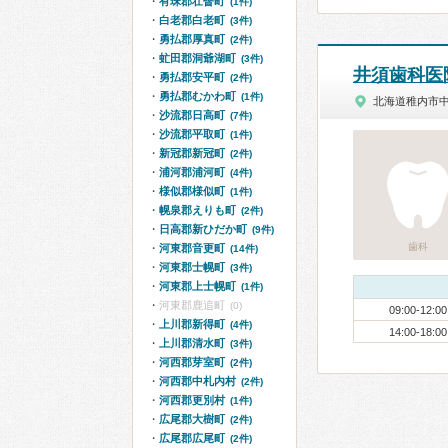
有珠郡壮瞥町
(1件)
白老郡白老町
(3件)
勇払郡厚真町
(2件)
虻田郡洞爺湖町
(3件)
井須歯科医
勇払郡安平町
(2件)
勇払郡むかわ町
(1件)
北海道稚内市
沙流郡日高町
(7件)
沙流郡平取町
(1件)
新冠郡新冠町
(2件)
浦河郡浦河町
(4件)
様似郡様似町
(1件)
幌泉郡えりも町
(2件)
日高郡新ひだか町
(9件)
歯科
河東郡音更町
(14件)
河東郡士幌町
(3件)
河東郡上士幌町
(1件)
河東郡鹿追町
(0)
09:00-12:00
上川郡新得町
(4件)
14:00-18:00
上川郡清水町
(3件)
河西郡芽室町
(2件)
河西郡中札内村
(2件)
河西郡更別村
(1件)
広尾郡大樹町
(2件)
広尾郡広尾町
(2件)