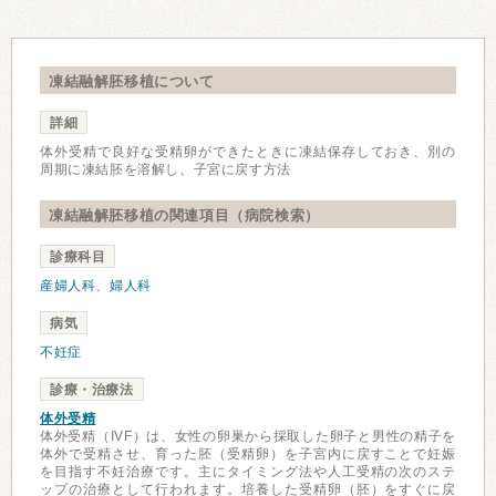
凍結融解胚移植について
詳細
体外受精で良好な受精卵ができたときに凍結保存しておき、別の
周期に凍結胚を溶解し、子宮に戻す方法
凍結融解胚移植の関連項目（病院検索）
診療科目
産婦人科
、
婦人科
病気
不妊症
診療・治療法
体外受精
体外受精（IVF）は、女性の卵巣から採取した卵子と男性の精子を
体外で受精させ、育った胚（受精卵）を子宮内に戻すことで妊娠
を目指す不妊治療です。主にタイミング法や人工受精の次のステ
ップの治療として行われます。培養した受精卵（胚）をすぐに戻