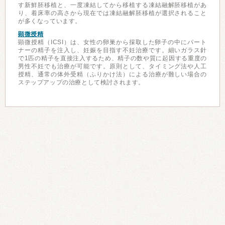
す新鮮胚移植と、一度凍結してから移植する凍結融解胚移植があ
り、着床率の高さから現在では凍結融解胚移植が選択されること
が多くなっています。
顕微授精
顕微授精（ICSI）は、女性の卵巣から採取した卵子の中にパート
ナーの精子を注入し、妊娠を目指す不妊治療です。細いガラス針
で1匹の精子を直接注入するため、精子の数や質に起因する重度の
男性不妊でも治療が可能です。原則として、タイミング法や人工
授精、通常の体外受精（ふりかけ法）による治療が難しい場合の
ステップアップの治療として検討されます。