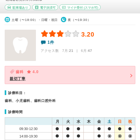
駐車場あり
電子決済可
マイナ受付
(スマホ可)
土曜（〜18:00）・日曜・祝日
夜（〜19:30）
3.20
1件
アクセス数 7月:
21
| 6月:
47
歯科
4.0
親切丁寧
診療科目：
歯科、小児歯科、歯科口腔外科
診療時間
月
火
水
木
金
土
日
祝
09:30-12:30
14:00-19:30