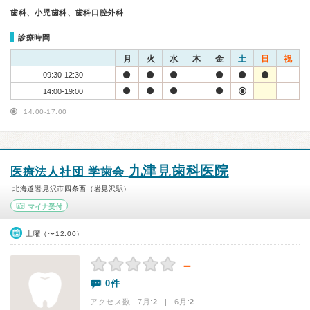
歯科、小児歯科、歯科口腔外科
診療時間
月
火
水
木
金
土
日
祝
09:30-12:30
14:00-19:00
14:00-17:00
九津見歯科医院
医療法人社団 学歯会
北海道岩見沢市四条西（岩見沢駅）
マイナ受付
土曜（〜12:00）
－
0件
アクセス数 7月:
2
| 6月:
2