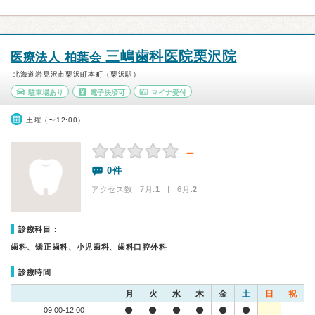
三嶋歯科医院栗沢院
医療法人 柏葉会
北海道岩見沢市栗沢町本町（栗沢駅）
駐車場あり
電子決済可
マイナ受付
土曜（〜12:00）
－
0件
アクセス数 7月:
1
| 6月:
2
診療科目：
歯科、矯正歯科、小児歯科、歯科口腔外科
診療時間
月
火
水
木
金
土
日
祝
09:00-12:00