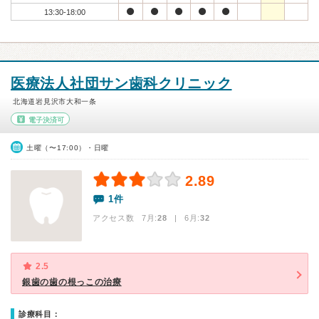
13:30-18:00
医療法人社団サン歯科クリニック
北海道岩見沢市大和一条
電子決済可
土曜（〜17:00）・日曜
2.89
1件
アクセス数 7月:
28
| 6月:
32
2.5
銀歯の歯の根っこの治療
診療科目：