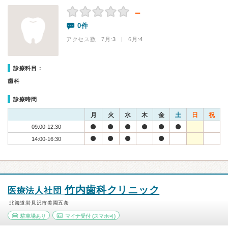
－
0件
アクセス数 7月:
3
| 6月:
4
診療科目：
歯科
診療時間
月
火
水
木
金
土
日
祝
09:00-12:30
14:00-16:30
竹内歯科クリニック
医療法人社団
北海道岩見沢市美園五条
駐車場あり
マイナ受付
(スマホ可)