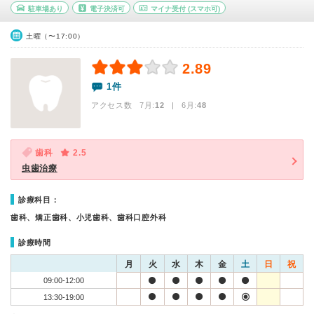
駐車場あり
電子決済可
マイナ受付
(スマホ可)
土曜（〜17:00）
2.89
1件
アクセス数 7月:
12
| 6月:
48
歯科
2.5
虫歯治療
診療科目：
歯科、矯正歯科、小児歯科、歯科口腔外科
診療時間
月
火
水
木
金
土
日
祝
09:00-12:00
13:30-19:00