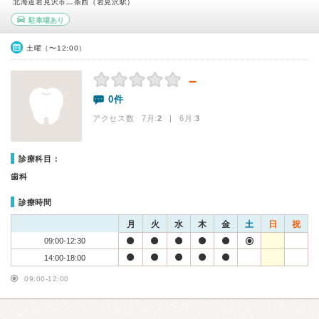
北海道岩見沢市二条西（岩見沢駅）
駐車場あり
土曜（〜12:00）
－
0件
アクセス数 7月:
2
| 6月:
3
診療科目：
歯科
診療時間
月
火
水
木
金
土
日
祝
09:00-12:30
14:00-18:00
09:00-12:00