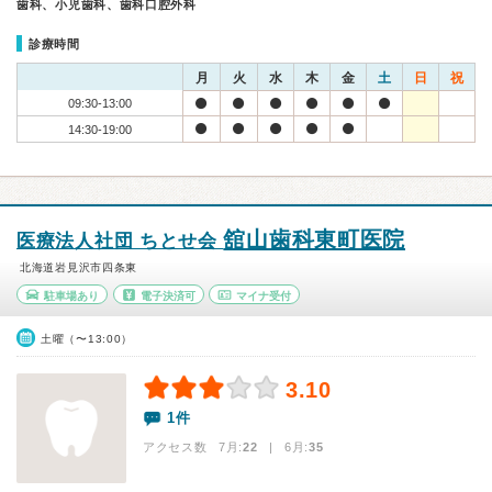
歯科、小児歯科、歯科口腔外科
診療時間
月
火
水
木
金
土
日
祝
09:30-13:00
14:30-19:00
舘山歯科東町医院
医療法人社団 ちとせ会
北海道岩見沢市四条東
駐車場あり
電子決済可
マイナ受付
土曜（〜13:00）
3.10
1件
アクセス数 7月:
22
| 6月:
35