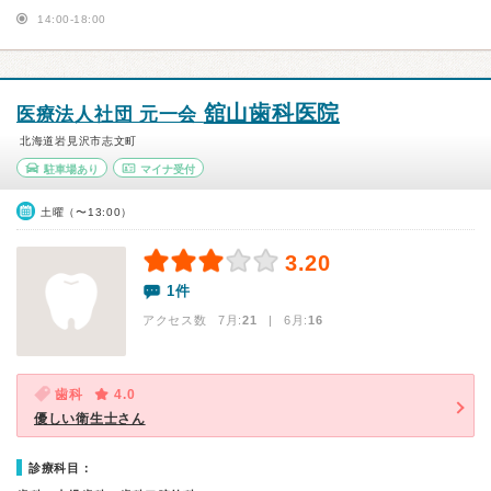
14:00-18:00
舘山歯科医院
医療法人社団 元一会
北海道岩見沢市志文町
駐車場あり
マイナ受付
土曜（〜13:00）
3.20
1件
アクセス数 7月:
21
| 6月:
16
歯科
4.0
優しい衛生士さん
診療科目：