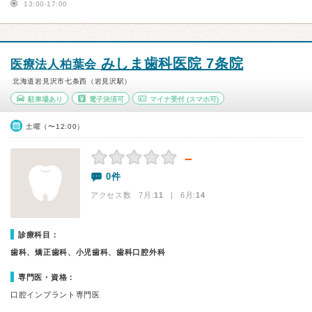
13:00-17:00
みしま歯科医院 7条院
医療法人柏葉会
北海道岩見沢市七条西（岩見沢駅）
駐車場あり
電子決済可
マイナ受付
(スマホ可)
土曜（〜12:00）
－
0件
アクセス数 7月:
11
| 6月:
14
診療科目：
歯科、矯正歯科、小児歯科、歯科口腔外科
専門医・資格：
口腔インプラント専門医