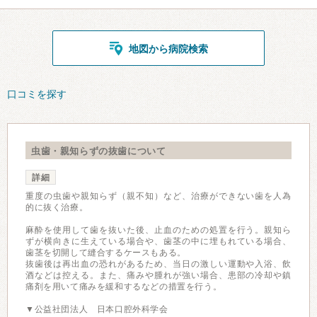
地図から病院検索
口コミを探す
虫歯・親知らずの抜歯について
詳細
重度の虫歯や親知らず（親不知）など、治療ができない歯を人為
的に抜く治療。
麻酔を使用して歯を抜いた後、止血のための処置を行う。親知ら
ずが横向きに生えている場合や、歯茎の中に埋もれている場合、
歯茎を切開して縫合するケースもある。
抜歯後は再出血の恐れがあるため、当日の激しい運動や入浴、飲
酒などは控える。また、痛みや腫れが強い場合、患部の冷却や鎮
痛剤を用いて痛みを緩和するなどの措置を行う。
▼公益社団法人 日本口腔外科学会