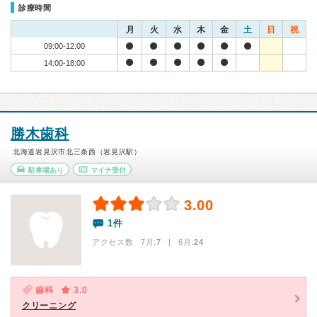
診療時間
月
火
水
木
金
土
日
祝
09:00-12:00
14:00-18:00
勝木歯科
北海道岩見沢市北三条西（岩見沢駅）
駐車場あり
マイナ受付
3.00
1件
アクセス数 7月:
7
| 6月:
24
歯科
3.0
クリーニング