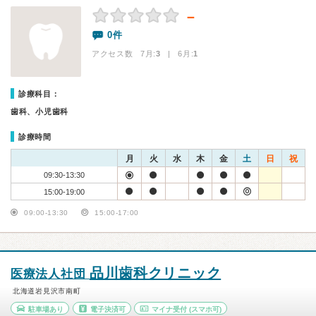
－
0件
アクセス数 7月:
3
| 6月:
1
診療科目：
歯科、小児歯科
診療時間
月
火
水
木
金
土
日
祝
09:30-13:30
15:00-19:00
09:00-13:30
15:00-17:00
品川歯科クリニック
医療法人社団
北海道岩見沢市南町
駐車場あり
電子決済可
マイナ受付
(スマホ可)