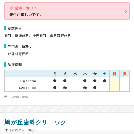
歯科
3.5
先生が優しいです。
診療科目：
歯科、矯正歯科、小児歯科、歯科口腔外科
専門医・資格：
口腔外科専門医
診療時間
月
火
水
木
金
土
日
祝
09:00-13:00
14:00-19:00
14:00-18:00
鳩が丘歯科クリニック
北海道岩見沢市鳩が丘