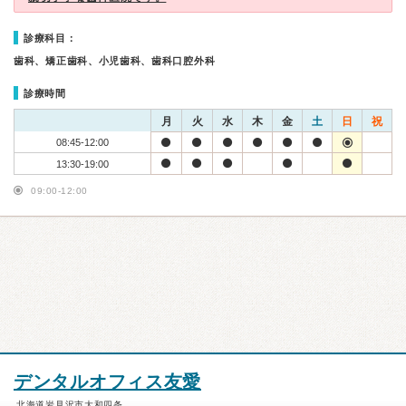
診療科目：
歯科、矯正歯科、小児歯科、歯科口腔外科
診療時間
月
火
水
木
金
土
日
祝
08:45-12:00
13:30-19:00
09:00-12:00
デンタルオフィス友愛
北海道岩見沢市大和四条