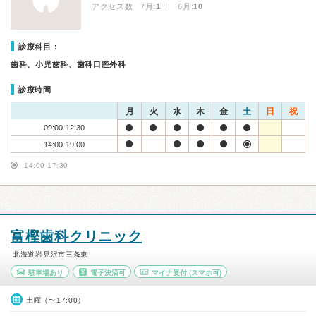
アクセス数 7月:
1
| 6月:
10
診療科目：
歯科、小児歯科、歯科口腔外科
診療時間
月
火
水
木
金
土
日
祝
09:00-12:30
14:00-19:00
14:00-17:30
富樫歯科クリニック
北海道岩見沢市三条東
駐車場あり
電子決済可
マイナ受付
(スマホ可)
土曜（〜17:00）