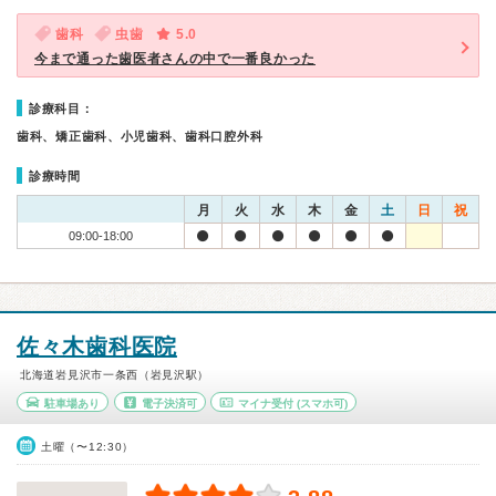
歯科
虫歯
5.0
今まで通った歯医者さんの中で一番良かった
診療科目：
歯科、矯正歯科、小児歯科、歯科口腔外科
診療時間
月
火
水
木
金
土
日
祝
09:00-18:00
佐々木歯科医院
北海道岩見沢市一条西（岩見沢駅）
駐車場あり
電子決済可
マイナ受付
(スマホ可)
土曜（〜12:30）