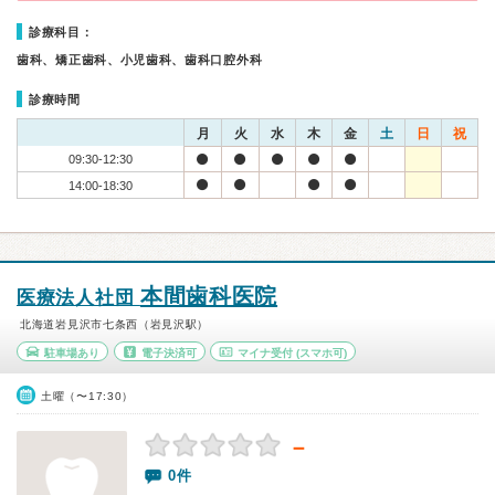
診療科目：
歯科、矯正歯科、小児歯科、歯科口腔外科
診療時間
月
火
水
木
金
土
日
祝
09:30-12:30
14:00-18:30
本間歯科医院
医療法人社団
北海道岩見沢市七条西（岩見沢駅）
駐車場あり
電子決済可
マイナ受付
(スマホ可)
土曜（〜17:30）
－
0件