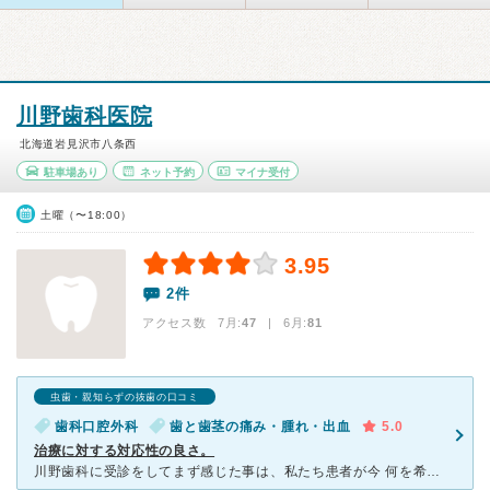
川野歯科医院
北海道岩見沢市八条西
駐車場あり
ネット予約
マイナ受付
土曜（〜18:00）
3.95
2件
アクセス数 7月:
47
| 6月:
81
虫歯・親知らずの抜歯の口コミ
歯科口腔外科
歯と歯茎の痛み・腫れ・出血
5.0
治療に対する対応性の良さ。
川野歯科に受診をしてまず感じた事は、私たち患者が今 何を希望しているのか? 何を望んでいるのかをきちつと聴いてくれる姿勢がこの川野歯科にはとても感じられます。川野先生も本当に私くしの話を時間をかけて大