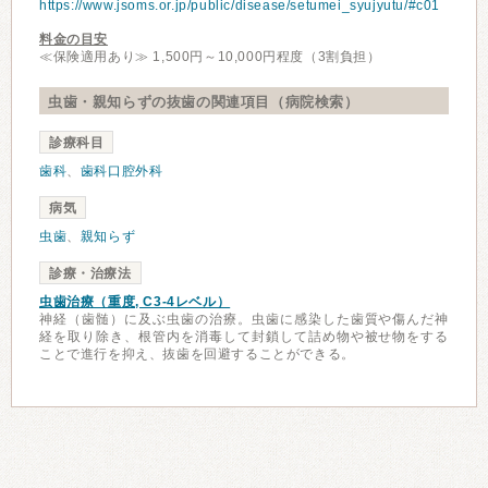
https://www.jsoms.or.jp/public/disease/setumei_syujyutu/#c01
料金の目安
≪保険適用あり≫ 1,500円～10,000円程度（3割負担）
虫歯・親知らずの抜歯の関連項目（病院検索）
診療科目
歯科
、
歯科口腔外科
病気
虫歯
、
親知らず
診療・治療法
虫歯治療（重度, C3-4レベル）
神経（歯髄）に及ぶ虫歯の治療。虫歯に感染した歯質や傷んだ神
経を取り除き、根管内を消毒して封鎖して詰め物や被せ物をする
ことで進行を抑え、抜歯を回避することができる。