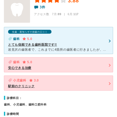
3.88
3件
アクセス数 7月:
89
| 6月:
117
虫歯・親知らずの抜歯の口コミ
歯科
5.0
とても信頼できる歯科医院です!!
岩見沢の歯医者で、これまでに4箇所の歯医者に行きましたが、何処も普通としか言いようがない感じで…。一番始めに行った歯医者で2本歯の神経を抜かれ…そして、数年後歯と歯茎間に炎症が起きて…数ヵ月歯医者を通
歯科
5.0
安心できる治療
小児歯科
3.0
駅前のクリニック
診療科目：
歯科、小児歯科、歯科口腔外科
診療時間