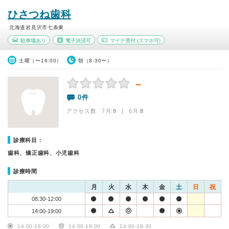
ひさつね歯科
北海道岩見沢市七条東
駐車場あり
電子決済可
マイナ受付
(スマホ可)
土曜（〜16:00）
朝（8:30〜）
－
0件
アクセス数 7月:
9
| 6月:
8
診療科目：
歯科、矯正歯科、小児歯科
診療時間
月
火
水
木
金
土
日
祝
08:30-12:00
14:00-19:00
14:00-16:00
14:00-18:00
14:00-18:30