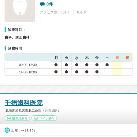
0件
アクセス数 7月:
3
| 6月:
6
診療科目：
歯科、矯正歯科
診療時間
月
火
水
木
金
土
日
祝
09:00-12:30
14:00-18:00
千徳歯科医院
北海道岩見沢市北二条西（岩見沢駅）
駐車場あり
マイナ受付
土曜（〜12:30）