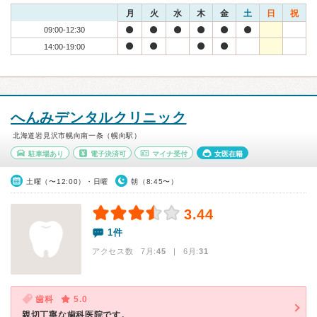
月
火
水
木
金
土
日
祝
09:00-12:30
14:00-19:00
へんみデンタルクリニック
北海道岩見沢市幌向南一条（幌向駅）
駐車場あり
電子決済可
マイナ受付
女医在籍
土曜（〜12:00）・日曜
朝（8:45〜）
3.44
1件
アクセス数 7月:
45
| 6月:
31
歯科
5.0
親切丁寧な歯科医院です。