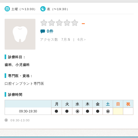
土曜（〜13:00）
夜（〜19:30）
－
0件
アクセス数 7月:
5
| 6月:
-
診療科目：
歯科、小児歯科
専門医・資格：
口腔インプラント専門医
診療時間
月
火
水
木
金
土
日
祝
09:30-19:30
09:30-13:00