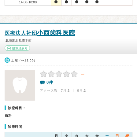
14:00-18:00
小西歯科医院
医療法人社団
北海道北見市本町
駐車場あり
土曜（〜11:00）
－
0件
アクセス数 7月:
2
| 6月:
2
診療科目：
歯科
診療時間
月
火
水
木
金
土
日
祝