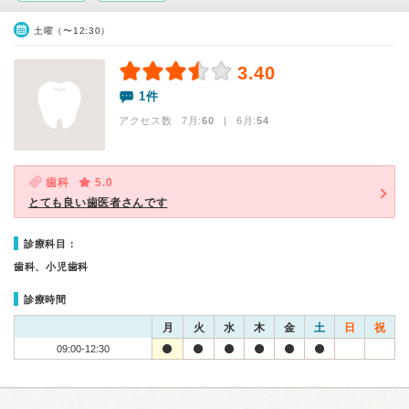
土曜（〜12:30）
3.40
1件
アクセス数 7月:
60
| 6月:
54
歯科
5.0
とても良い歯医者さんです
診療科目：
歯科、小児歯科
診療時間
月
火
水
木
金
土
日
祝
09:00-12:30