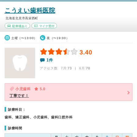
こうえい歯科医院
北海道北見市高栄西町
駐車場あり
マイナ受付
土曜（〜13:00）
夜（〜19:30）
3.40
1件
アクセス数 7月:
73
| 6月:
70
小児歯科
5.0
丁寧です！
診療科目：
歯科、矯正歯科、小児歯科、歯科口腔外科
診療時間