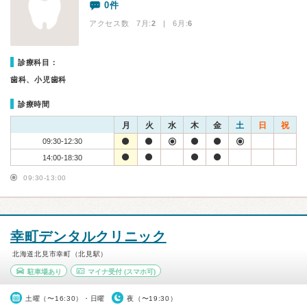
0件
アクセス数 7月:
2
| 6月:
6
診療科目：
歯科、小児歯科
診療時間
月
火
水
木
金
土
日
祝
09:30-12:30
14:00-18:30
09:30-13:00
幸町デンタルクリニック
北海道北見市幸町（北見駅）
駐車場あり
マイナ受付
(スマホ可)
土曜（〜16:30）・日曜
夜（〜19:30）