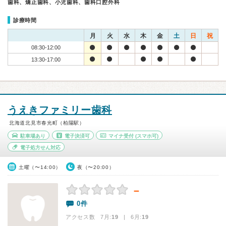
歯科、矯正歯科、小児歯科、歯科口腔外科
診療時間
月
火
水
木
金
土
日
祝
08:30-12:00
13:30-17:00
うえきファミリー歯科
北海道北見市春光町（柏陽駅）
駐車場あり
電子決済可
マイナ受付
(スマホ可)
電子処方せん対応
土曜（〜14:00）
夜（〜20:00）
－
0件
アクセス数 7月:
19
| 6月:
19