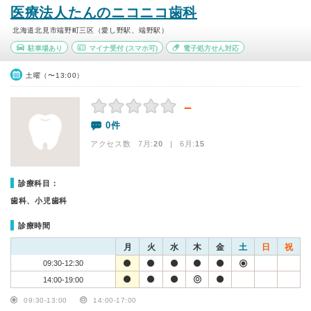
医療法人たんのニコニコ歯科
北海道北見市端野町三区（愛し野駅、端野駅）
駐車場あり
マイナ受付
(スマホ可)
電子処方せん対応
土曜（〜13:00）
－
0件
アクセス数 7月:
20
| 6月:
15
診療科目：
歯科、小児歯科
診療時間
月
火
水
木
金
土
日
祝
09:30-12:30
14:00-19:00
09:30-13:00
14:00-17:00