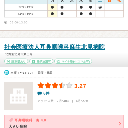
月
火
水
木
金
土
日
祝
09:30-13:00
14:30-19:30
09:00-13:00
社会医療法人耳鼻咽喉科麻生北見病院
北海道北見市東三輪
駐車場あり
電子決済可
マイナ受付
(スマホ可)
土曜（〜16:30）・日曜・祝日
3.27
6件
アクセス数 7月:
303
| 6月:
279
耳鼻咽喉科
4.0
大きい病院