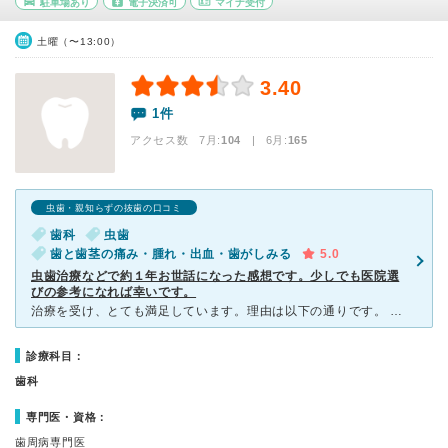
駐車場あり
電子決済可
マイナ受付
土曜（〜13:00）
3.40
1件
アクセス数 7月:
104
| 6月:
165
虫歯・親知らずの抜歯の口コミ
歯科
虫歯
歯と歯茎の痛み・腫れ・出血・歯がしみる
5.0
虫歯治療などで約１年お世話になった感想です。少しでも医院選
びの参考になれば幸いです。
治療を受け、とても満足しています。理由は以下の通りです。 以前通っていた歯科医院では、治療した歯がすぐに駄目になり、虫歯が悪化しました。また、治療時の痛みも辛かったです。両親が入れ歯で苦しんでい
診療科目：
歯科
専門医・資格：
歯周病専門医