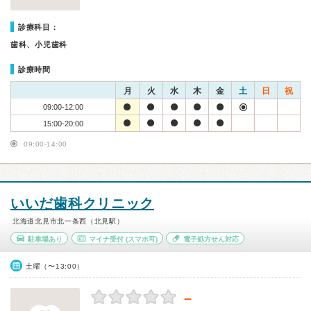
診療科目：
歯科、小児歯科
診療時間
月
火
水
木
金
土
日
祝
09:00-12:00
15:00-20:00
09:00-14:00
いいだ歯科クリニック
北海道北見市北一条西（北見駅）
駐車場あり
マイナ受付
(スマホ可)
電子処方せん対応
土曜（〜13:00）
－