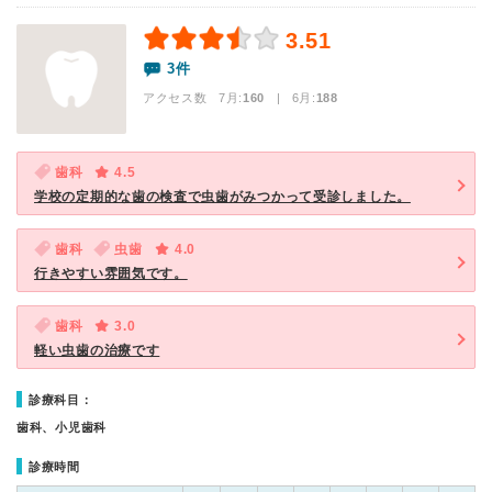
3.51
3件
アクセス数 7月:
160
| 6月:
188
歯科
4.5
学校の定期的な歯の検査で虫歯がみつかって受診しました。
歯科
虫歯
4.0
行きやすい雰囲気です。
歯科
3.0
軽い虫歯の治療です
診療科目：
歯科、小児歯科
診療時間