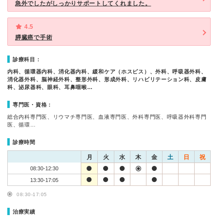
急外でしたがしっかりサポートしてくれました。
4.5
膵臓癌で手術
診療科目：
内科、循環器内科、消化器内科、緩和ケア（ホスピス）、外科、呼吸器外科、
消化器外科、脳神経外科、整形外科、形成外科、リハビリテーション科、皮膚
科、泌尿器科、眼科、耳鼻咽喉…
専門医・資格：
総合内科専門医、リウマチ専門医、血液専門医、外科専門医、呼吸器外科専門
医、循環…
診療時間
月
火
水
木
金
土
日
祝
08:30-12:30
13:30-17:05
08:30-17:05
治療実績