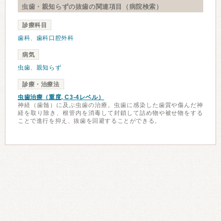
虫歯・親知らずの抜歯の関連項目（病院検索）
診療科目
歯科
、
歯科口腔外科
病気
虫歯
、
親知らず
診療・治療法
虫歯治療（重度, C3-4レベル）
神経（歯髄）に及ぶ虫歯の治療。虫歯に感染した歯質や傷んだ神
経を取り除き、根管内を消毒して封鎖して詰め物や被せ物をする
ことで進行を抑え、抜歯を回避することができる。