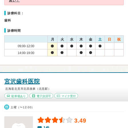
良い！
診療科目：
歯科
診療時間
月
火
水
木
金
土
日
祝
09:00-12:00
14:00-19:00
宮沢歯科医院
北海道北見市北四条東（北見駅）
駐車場あり
電子決済可
マイナ受付
土曜（〜12:00）
3.49
1件