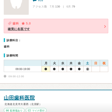
アクセス数 7月:
130
| 6月:
79
歯科
5.0
確実に名医です
診療科目：
歯科
診療時間
月
火
水
木
金
土
日
祝
09:00-19:00
09:00-12:00
山田歯科医院
北海道北見市大通西（北見駅）
駐車場あり
マイナ受付