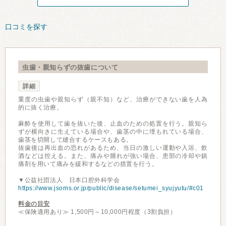
口コミを探す
虫歯・親知らずの抜歯について
詳細
重度の虫歯や親知らず（親不知）など、治療ができない歯を人為
的に抜く治療。
麻酔を使用して歯を抜いた後、止血のための処置を行う。親知ら
ずが横向きに生えている場合や、歯茎の中に埋もれている場合、
歯茎を切開して縫合するケースもある。
抜歯後は再出血の恐れがあるため、当日の激しい運動や入浴、飲
酒などは控える。また、痛みや腫れが強い場合、患部の冷却や鎮
痛剤を用いて痛みを緩和するなどの措置を行う。
▼公益社団法人 日本口腔外科学会
https://www.jsoms.or.jp/public/disease/setumei_syujyutu/#c01
料金の目安
≪保険適用あり≫ 1,500円～10,000円程度（3割負担）