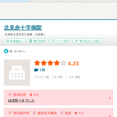
北見赤十字病院
北海道北見市北六条東（北見駅）
駐車場あり
電子決済可
マイナ受付
電子処方せん対応
朝（8:30〜）
4.23
7件
アクセス数 7月:
787
| 6月:
802
形成外科
5.0
ほぼ完ぺきでした
消化器内科
虚血性大腸炎
血便
4.5