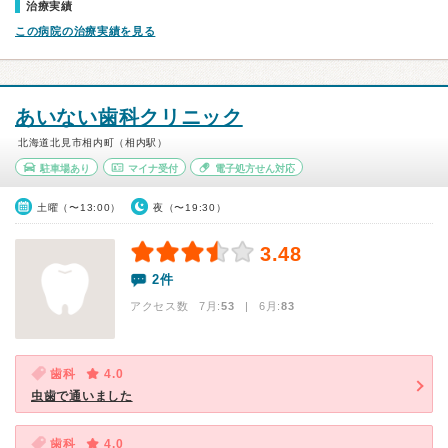
治療実績
この病院の治療実績を見る
あいない歯科クリニック
北海道北見市相内町（相内駅）
駐車場あり
マイナ受付
電子処方せん対応
土曜（〜13:00）
夜（〜19:30）
3.48
2件
アクセス数 7月:
53
| 6月:
83
歯科
4.0
虫歯で通いました
歯科
4.0