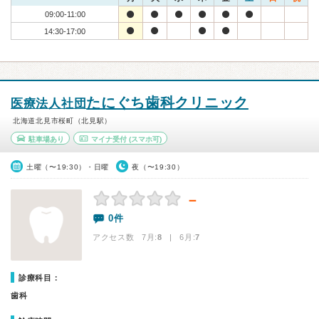
09:00-11:00
14:30-17:00
たにぐち歯科クリニック
医療法人社団
北海道北見市桜町（北見駅）
駐車場あり
マイナ受付
(スマホ可)
土曜（〜19:30）・日曜
夜（〜19:30）
－
0件
アクセス数 7月:
8
| 6月:
7
診療科目：
歯科