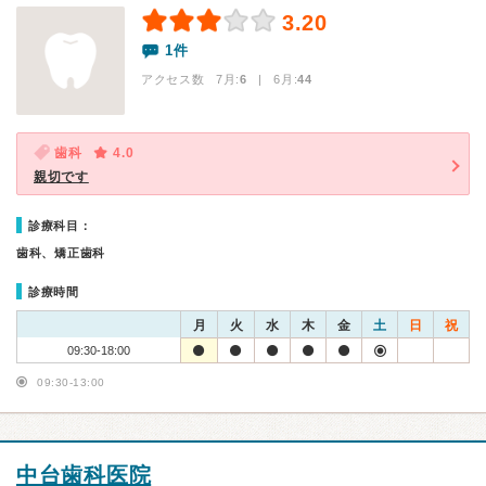
3.20
1件
アクセス数 7月:
6
| 6月:
44
歯科
4.0
親切です
診療科目：
歯科、矯正歯科
診療時間
月
火
水
木
金
土
日
祝
09:30-18:00
09:30-13:00
中台歯科医院