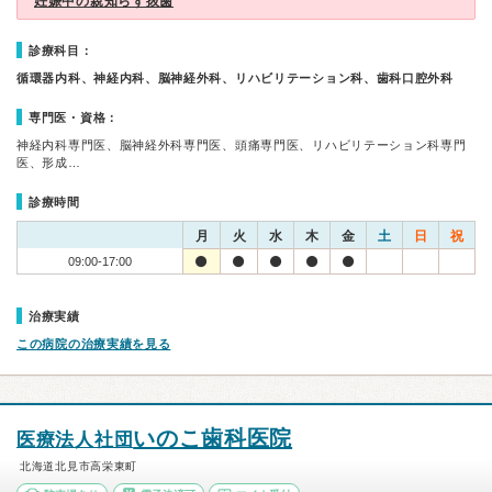
妊娠中の親知らず抜歯
診療科目：
循環器内科、神経内科、脳神経外科、リハビリテーション科、歯科口腔外科
専門医・資格：
神経内科専門医、脳神経外科専門医、頭痛専門医、リハビリテーション科専門
医、形成…
診療時間
月
火
水
木
金
土
日
祝
09:00-17:00
治療実績
この病院の治療実績を見る
いのこ歯科医院
医療法人社団
北海道北見市高栄東町