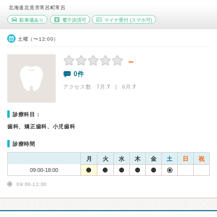
北海道北見市常呂町常呂
駐車場あり
電子決済可
マイナ受付
(スマホ可)
土曜（〜12:00）
－
0件
アクセス数 7月:
7
| 6月:
7
診療科目：
歯科、矯正歯科、小児歯科
診療時間
月
火
水
木
金
土
日
祝
09:00-18:00
09:00-12:00