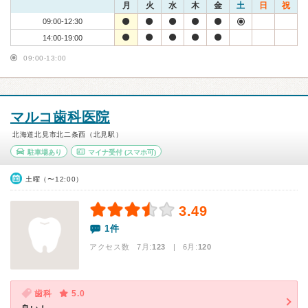
月
火
水
木
金
土
日
祝
09:00-12:30
14:00-19:00
09:00-13:00
マルコ歯科医院
北海道北見市北二条西（北見駅）
駐車場あり
マイナ受付
(スマホ可)
土曜（〜12:00）
3.49
1件
アクセス数 7月:
123
| 6月:
120
歯科
5.0