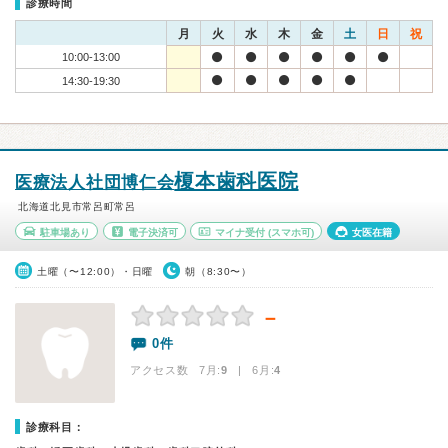
診療時間
月
火
水
木
金
土
日
祝
10:00-13:00
14:30-19:30
榎本歯科医院
医療法人社団博仁会
北海道北見市常呂町常呂
駐車場あり
電子決済可
マイナ受付
(スマホ可)
女医在籍
土曜（〜12:00）・日曜
朝（8:30〜）
－
0件
アクセス数 7月:
9
| 6月:
4
診療科目：