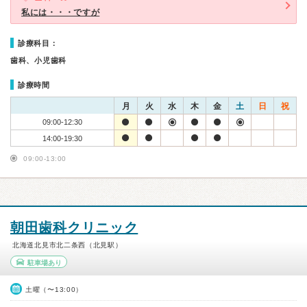
私には・・・ですが
診療科目：
歯科、小児歯科
診療時間
月
火
水
木
金
土
日
祝
09:00-12:30
14:00-19:30
09:00-13:00
朝田歯科クリニック
北海道北見市北二条西（北見駅）
駐車場あり
土曜（〜13:00）