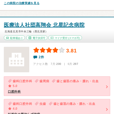
この病院の治療実績を見る
医療法人社団高翔会 北星記念病院
北海道北見市中央三輪（西北見駅）
駐車場あり
電子決済可
マイナ受付
(スマホ可)
3.81
2件
アクセス数 7月:
200
| 6月:
297
歯科口腔外科
歯周病
歯と歯茎の痛み・腫れ・出血
5.0
口腔外科
歯科口腔外科
虫歯
歯と歯茎の痛み・腫れ・出血
4.0