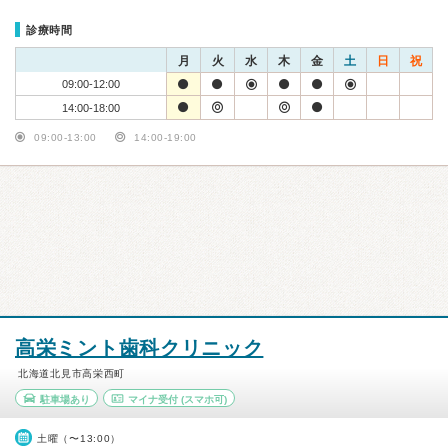
診療時間
月
火
水
木
金
土
日
祝
09:00-12:00
14:00-18:00
09:00-13:00
14:00-19:00
高栄ミント歯科クリニック
北海道北見市高栄西町
駐車場あり
マイナ受付
(スマホ可)
土曜（〜13:00）