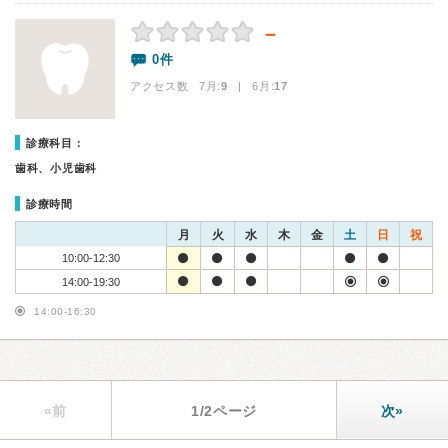
－
0件
アクセス数 7月:
9
| 6月:
17
診療科目：
歯科、小児歯科
診療時間
月
火
水
木
金
土
日
祝
10:00-12:30
14:00-19:30
14:00-16:30
«前
1/2ページ
次»