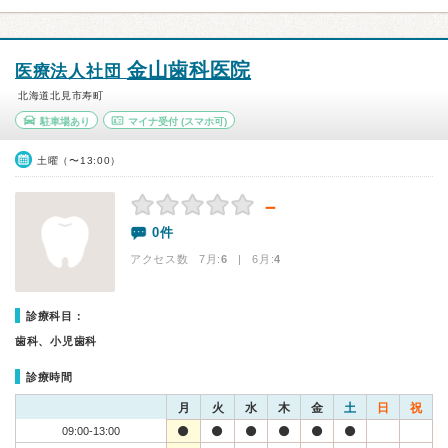
金山歯科医院
医療法人社団
北海道北見市寿町
駐車場あり
マイナ受付
(スマホ可)
土曜（〜13:00）
－
0件
アクセス数 7月:
6
| 6月:
4
診療科目：
歯科、小児歯科
診療時間
月
火
水
木
金
土
日
祝
09:00-13:00