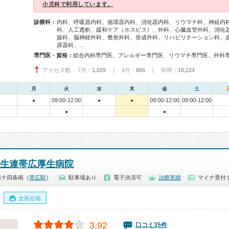
小児科で利用しています。
診療科：
内科、呼吸器内科、循環器内科、消化器内科、リウマチ科、神経内
科、人工透析、緩和ケア（ホスピス）、外科、心臓血管外科、消化
腺科、脳神経外科、整形外科、形成外科、リハビリテーション科、
尿器科、…
専門医・資格：
アクセス数 7月：
1,029
| 6月：
865
| 年間：
10,224
月
火
水
木
金
土
09:00-12:00
09:00-12:00
09:00-12:00
●
●
●
●
●
厚生連帯広厚生病院
西十四条南（
帯広駅
）
駐車場あり
電子決済可
治療実績
マイナ受付 
女医在籍
3.92
口コミ35件