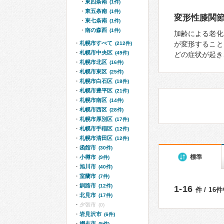
東四条南
(1件)
東五条南
(1件)
変形性膝関
東七条南
(1件)
南の森西
(1件)
加齢による老化
札幌市すべて
が変形すること
(212件)
札幌市中央区
(49件)
どの症状が起き
札幌市北区
(16件)
札幌市東区
(25件)
札幌市白石区
(18件)
札幌市豊平区
(21件)
札幌市南区
(14件)
札幌市西区
(28件)
札幌市厚別区
(17件)
札幌市手稲区
(12件)
札幌市清田区
(12件)
函館市
(30件)
標準
小樽市
(9件)
旭川市
(40件)
室蘭市
(7件)
釧路市
(12件)
1-16
件 / 16
北見市
(17件)
夕張市
(0)
岩見沢市
(6件)
網走市
(5件)