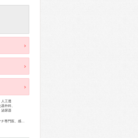
、人工透
化器外科、
、泌尿器
総合内科専門医、総合診療専門医、アレルギー専門医、リウマチ専門医、感染症専門医、血液専門医、外科専門医、糖尿病専門医、内分泌代謝科専門医、呼吸器専門医、呼吸器外科専門医、気管支鏡専門医、循環器専門医、心臓血管外科専門医、消化器病専門医、消化器外科専門医、肝臓専門医、消化器内視鏡専門医、泌尿器科専門医、腎臓専門医、脳血管内治療専門医、神経内科専門医、脳神経外科専門医、てんかん専門医、整形外科専門医、手外科専門医、リハビリテーション科専門医、脊椎脊髄外科専門医、形成外科専門医、皮膚科専門医、眼科専門医、耳鼻咽喉科専門医、産婦人科専門医、婦人科腫瘍専門医、乳腺専門医、産科婦人科腹腔鏡技術認定医、周産期(新生児)専門医、小児科専門医、小児神経専門医、認知症専門医、精神科専門医、麻酔科専門医、ペインクリニック専門医、病理専門医、核医学専門医、放射線科専門医、救急科専門医、がん治療認定医