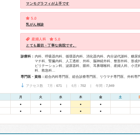
マンモグラフィが上手です
5.0
乳がん検診
産婦人科
5.0
とても親切・丁寧な病院です。
診療科：
内科、呼吸器内科、循環器内科、消化器内科、内分泌代謝科、糖尿
マチ科、腎臓内科、人工透析、外科、脳神経外科、整形外科、形成
ビリテーション科、泌尿器科、眼科、耳鼻咽喉科、産婦人科、小児
科、救急科…
専門医・資格：
アクセス数 7月：
671
| 6月：
702
| 年間：
7,949
月
火
水
木
金
土
●
●
●
●
●
●
●
●
●
●