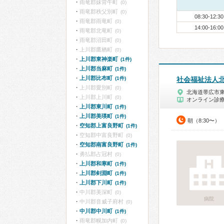
雨竜郡妹背牛町
(0)
雨竜郡秩父別町
(0)
08:30-12:30
雨竜郡雨竜町
(0)
14:00-16:00
雨竜郡北竜町
(0)
雨竜郡沼田町
(0)
上川郡鷹栖町
(0)
上川郡東神楽町
(1件)
上川郡当麻町
(1件)
上川郡比布町
(1件)
社会福祉法人
上川郡愛別町
(0)
北海道帯広市
上川郡上川町
(0)
オンライン診
上川郡東川町
(1件)
上川郡美瑛町
(1件)
朝（8:30〜）
空知郡上富良野町
(1件)
空知郡中富良野町
(0)
空知郡南富良野町
(1件)
勇払郡占冠村
(0)
上川郡和寒町
(1件)
上川郡剣淵町
(1件)
上川郡下川町
(1件)
中川郡美深町
(0)
病院
中川郡音威子府村
(0)
中川郡中川町
(1件)
雨竜郡幌加内町
(0)