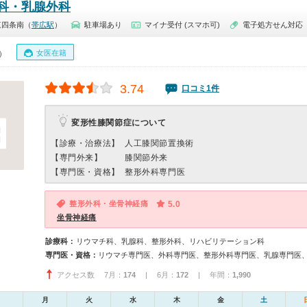
科・乳腺外科
東四条南（
帯広駅
）
駐車場あり
マイナ受付 (スマホ可)
電子処方せん対応
女医在籍
0）
3.74
口コミ1件
変形性膝関節症について
【診療・治療法】
人工膝関節置換術
【専門外来】
膝関節外来
【専門医・資格】
整形外科専門医
整形外科・坐骨神経痛
5.0
坐骨神経痛
診療科：
リウマチ科、乳腺科、整形外科、リハビリテーション科
専門医・資格：
リウマチ専門医、外科専門医、整形外科専門医、乳腺専門医
アクセス数 7月：
174
| 6月：
172
| 年間：
1,990
月
火
水
木
金
土