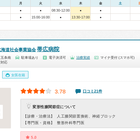
月
火
水
木
金
土
08:30-12:00
●
●
●
●
15:00-16:00
13:30-17:00
●
●
●
帯広病院
北海道社会事業協会
東五条南
駐車場あり
電子決済可
治療実績
マイナ受付 (スマホ可)
療対応
女医在籍
3.78
口コミ21件
変形性膝関節症について
【診療・治療法】
人工膝関節置換術、神経ブロック
【専門医・資格】
整形外科専門医
5.0