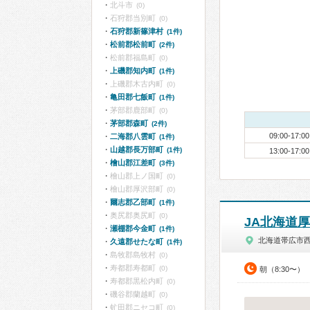
北斗市
(0)
石狩郡当別町
(0)
石狩郡新篠津村
(1件)
松前郡松前町
(2件)
松前郡福島町
(0)
上磯郡知内町
(1件)
上磯郡木古内町
(0)
亀田郡七飯町
(1件)
茅部郡鹿部町
(0)
茅部郡森町
(2件)
09:00-17:00
二海郡八雲町
(1件)
山越郡長万部町
(1件)
13:00-17:00
檜山郡江差町
(3件)
檜山郡上ノ国町
(0)
檜山郡厚沢部町
(0)
爾志郡乙部町
(1件)
奥尻郡奥尻町
(0)
JA北海道
瀬棚郡今金町
(1件)
北海道帯広市
久遠郡せたな町
(1件)
島牧郡島牧村
(0)
寿都郡寿都町
(0)
朝（8:30〜）
寿都郡黒松内町
(0)
磯谷郡蘭越町
(0)
虻田郡ニセコ町
(0)