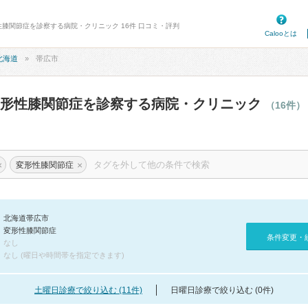
性膝関節症を診察する病院・クリニック 16件 口コミ・評判
Calooとは
北海道
帯広市
変形性膝関節症を診察する病院・クリニック
（16件）
×
×
変形性膝関節症
北海道帯広市
変形性膝関節症
条件変更・
なし
なし (曜日や時間帯を指定できます)
土曜日診療で絞り込む (11件)
日曜日診療で絞り込む (0件)