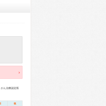
、がん治療認定医
日
祝