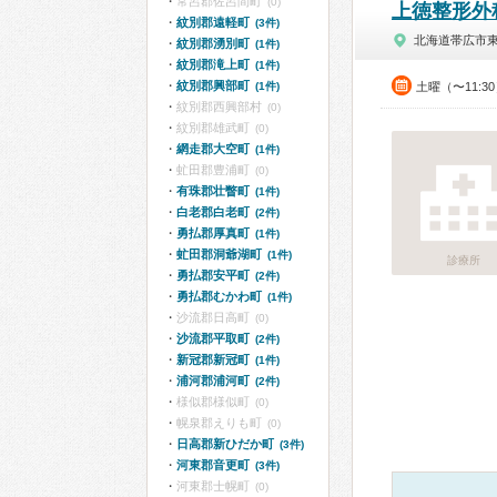
常呂郡佐呂間町
(0)
上徳整形外
紋別郡遠軽町
(3件)
北海道帯広市
紋別郡湧別町
(1件)
紋別郡滝上町
(1件)
紋別郡興部町
(1件)
土曜（〜11:3
紋別郡西興部村
(0)
紋別郡雄武町
(0)
網走郡大空町
(1件)
虻田郡豊浦町
(0)
有珠郡壮瞥町
(1件)
白老郡白老町
(2件)
勇払郡厚真町
(1件)
虻田郡洞爺湖町
(1件)
診療所
勇払郡安平町
(2件)
勇払郡むかわ町
(1件)
沙流郡日高町
(0)
沙流郡平取町
(2件)
新冠郡新冠町
(1件)
浦河郡浦河町
(2件)
様似郡様似町
(0)
幌泉郡えりも町
(0)
日高郡新ひだか町
(3件)
河東郡音更町
(3件)
河東郡士幌町
(0)