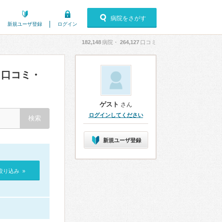
病院をさがす
新規ユーザ登録
ログイン
182,148
病院・
264,127
口コミ
口コミ・
ゲスト
さん
ログインしてください
新規ユーザ登録
絞り込み »