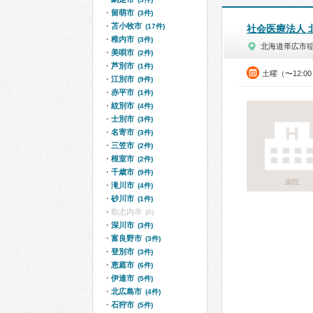
留萌市
(3件)
苫小牧市
(17件)
社会医療法人 
稚内市
(3件)
北海道帯広市
美唄市
(2件)
芦別市
(1件)
土曜（〜12:0
江別市
(9件)
赤平市
(1件)
紋別市
(4件)
士別市
(3件)
名寄市
(3件)
三笠市
(2件)
根室市
(2件)
千歳市
(9件)
病院
滝川市
(4件)
砂川市
(1件)
歌志内市
(0)
深川市
(3件)
富良野市
(3件)
登別市
(3件)
恵庭市
(6件)
伊達市
(5件)
北広島市
(4件)
石狩市
(5件)