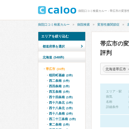
病院口コミ検索カルー - 帯広市の変形
病院口コミ検索カルー
病院検索
変形性膝関節症
エリアを絞り込む
帯広市の
都道府県を選択
評判
北海道
(548件)
北海道帯広市
帯広市
(16件)
稲田町基線
(2件)
西二条南
(1件)
西四条南
(1件)
エリア・駅
西五条南
(1件)
病気
西十四条南
(1件)
名称
西十六条北
(1件)
詳細条件
西十八条北
(1件)
西十八条南
(2件)
西二十三条南
(1件)
東二条南
(1件)