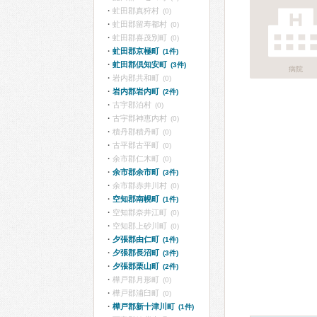
虻田郡真狩村
(0)
虻田郡留寿都村
(0)
虻田郡喜茂別町
(0)
虻田郡京極町
(1件)
虻田郡倶知安町
(3件)
病院
岩内郡共和町
(0)
岩内郡岩内町
(2件)
古宇郡泊村
(0)
古宇郡神恵内村
(0)
積丹郡積丹町
(0)
古平郡古平町
(0)
余市郡仁木町
(0)
余市郡余市町
(3件)
余市郡赤井川村
(0)
空知郡南幌町
(1件)
空知郡奈井江町
(0)
空知郡上砂川町
(0)
夕張郡由仁町
(1件)
夕張郡長沼町
(3件)
夕張郡栗山町
(2件)
樺戸郡月形町
(0)
樺戸郡浦臼町
(0)
樺戸郡新十津川町
(1件)