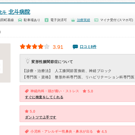
北斗病院
北斗
稲田町基線
駐車場あり
電子決済可
治療実績
マイナ受付 (スマホ可)
0）
3.91
口コミ8件
変形性膝関節症について
【診療・治療法】
人工膝関節置換術、神経ブロック
【専門医・資格】
整形外科専門医、リハビリテーション科専門医
神経内科・頭が痛い・ストレス
5.0
すぐに検査をしてくれる
5.0
ダントツで上手です
小児科・アレルギー性鼻炎・鼻水が出る
4.5