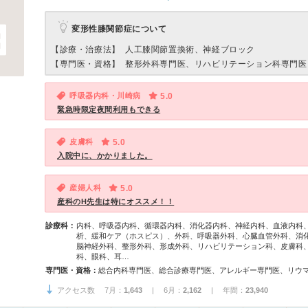
変形性膝関節症について
【診療・治療法】
人工膝関節置換術、神経ブロック
【専門医・資格】
整形外科専門医、リハビリテーション科専門医
呼吸器内科・川崎病
5.0
緊急時限定夜間利用もできる
皮膚科
5.0
入院中に、かかりました。
産婦人科
5.0
産科のH先生は特にオススメ！！
診療科：
内科、呼吸器内科、循環器内科、消化器内科、神経内科、血液内科
析、緩和ケア（ホスピス）、外科、呼吸器外科、心臓血管外科、消
脳神経外科、整形外科、形成外科、リハビリテーション科、皮膚科
科、眼科、耳…
専門医・資格：
アクセス数 7月：
1,643
| 6月：
2,162
| 年間：
23,940