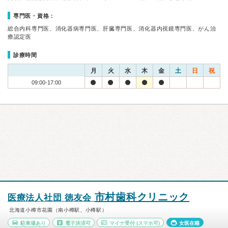
専門医・資格：
総合内科専門医、消化器病専門医、肝臓専門医、消化器内視鏡専門医、がん治
療認定医
診療時間
月
火
水
木
金
土
日
祝
09:00-17:00
市村歯科クリニック
医療法人社団 徳友会
北海道小樽市花園（南小樽駅、小樽駅）
駐車場あり
電子決済可
マイナ受付
(スマホ可)
女医在籍