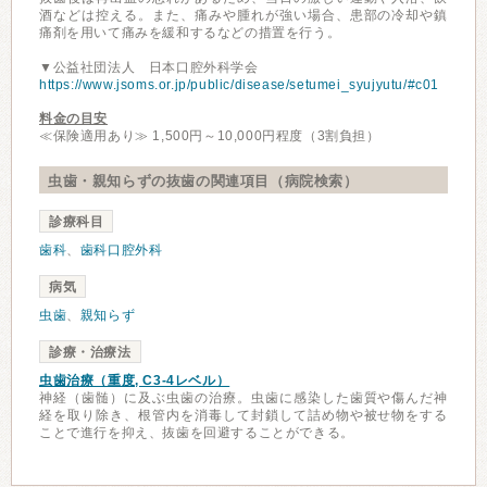
酒などは控える。また、痛みや腫れが強い場合、患部の冷却や鎮
痛剤を用いて痛みを緩和するなどの措置を行う。
▼公益社団法人 日本口腔外科学会
https://www.jsoms.or.jp/public/disease/setumei_syujyutu/#c01
料金の目安
≪保険適用あり≫ 1,500円～10,000円程度（3割負担）
虫歯・親知らずの抜歯の関連項目（病院検索）
診療科目
歯科
、
歯科口腔外科
病気
虫歯
、
親知らず
診療・治療法
虫歯治療（重度, C3-4レベル）
神経（歯髄）に及ぶ虫歯の治療。虫歯に感染した歯質や傷んだ神
経を取り除き、根管内を消毒して封鎖して詰め物や被せ物をする
ことで進行を抑え、抜歯を回避することができる。