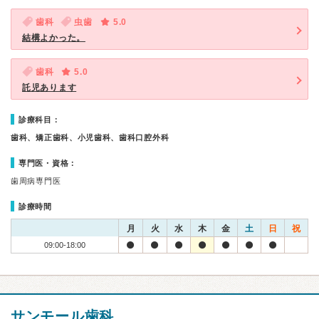
歯科
虫歯
5.0
結構よかった。
歯科
5.0
託児あります
診療科目：
歯科、矯正歯科、小児歯科、歯科口腔外科
専門医・資格：
歯周病専門医
診療時間
月
火
水
木
金
土
日
祝
09:00-18:00
サンモール歯科