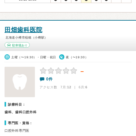
田畑歯科医院
北海道小樽市稲穂（小樽駅）
駐車場あり
土曜（〜19:30）・日曜・祝日
夜（〜19:30）
－
0件
アクセス数 7月:
12
| 6月:
6
診療科目：
歯科、歯科口腔外科
専門医・資格：
口腔外科専門医