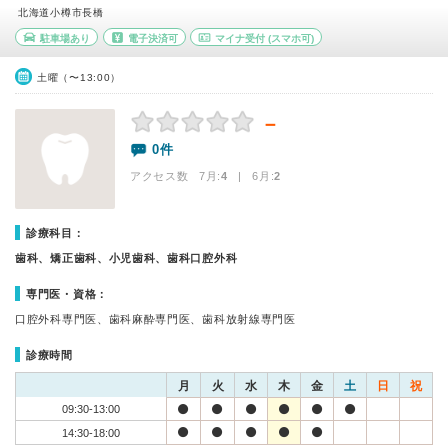
北海道小樽市長橋
駐車場あり
電子決済可
マイナ受付
(スマホ可)
土曜（〜13:00）
－
0件
アクセス数 7月:
4
| 6月:
2
診療科目：
歯科、矯正歯科、小児歯科、歯科口腔外科
専門医・資格：
口腔外科専門医、歯科麻酔専門医、歯科放射線専門医
診療時間
月
火
水
木
金
土
日
祝
09:30-13:00
14:30-18:00