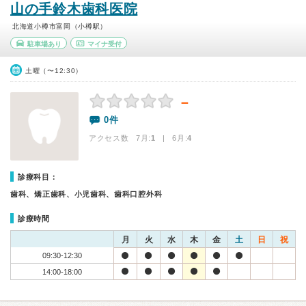
山の手鈴木歯科医院
北海道小樽市富岡（小樽駅）
駐車場あり
マイナ受付
土曜（〜12:30）
－
0件
アクセス数 7月:
1
| 6月:
4
診療科目：
歯科、矯正歯科、小児歯科、歯科口腔外科
診療時間
月
火
水
木
金
土
日
祝
09:30-12:30
14:00-18:00