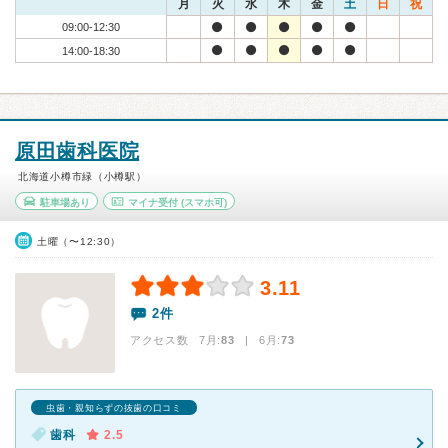
月
火
水
木
金
土
日
祝
09:00-12:30
14:00-18:30
原田歯科医院
北海道小樽市緑（小樽駅）
駐車場あり
マイナ受付
(スマホ可)
土曜（〜12:30）
3.11
2件
アクセス数 7月:
83
| 6月:
73
虫歯・親知らずの抜歯の口コミ
歯科
2.5