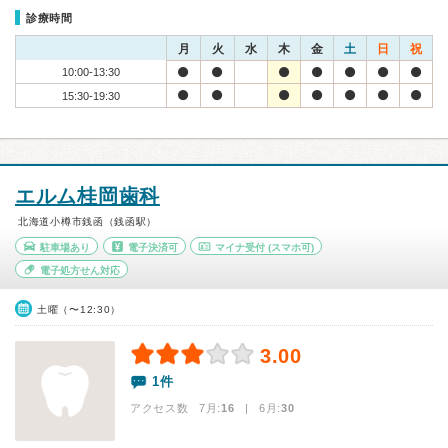
診療時間
月
火
水
木
金
土
日
祝
10:00-13:30
15:30-19:30
エルム桂岡歯科
北海道小樽市銭函（銭函駅）
駐車場あり
電子決済可
マイナ受付
(スマホ可)
電子処方せん対応
土曜（〜12:30）
3.00
1件
アクセス数 7月:
16
| 6月:
30