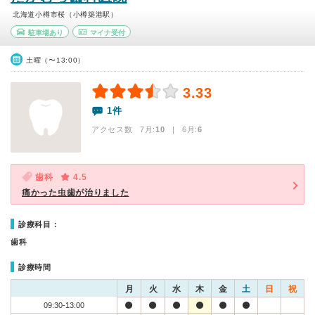
北海道小樽市桜（小樽築港駅）
駐車場あり
マイナ受付
土曜（〜13:00）
3.33
1件
アクセス数 7月:
10
| 6月:
6
歯科
4.5
痛かった虫歯が治りました
診療科目：
歯科
診療時間
月
火
水
木
金
土
日
祝
09:30-13:00