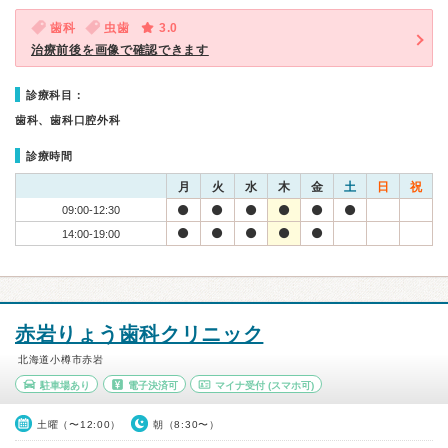
歯科
虫歯
3.0
治療前後を画像で確認できます
診療科目：
歯科、歯科口腔外科
診療時間
月
火
水
木
金
土
日
祝
09:00-12:30
14:00-19:00
赤岩りょう歯科クリニック
北海道小樽市赤岩
駐車場あり
電子決済可
マイナ受付
(スマホ可)
土曜（〜12:00）
朝（8:30〜）