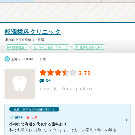
熊澤歯科クリニック
北海道小樽市稲穂（小樽駅）
駐車場あり
マイナ受付
(スマホ可)
電子処方せん対応
土曜（〜18:00）・日曜
3.70
6件
アクセス数 7月:
150
| 6月:
141
虫歯・親知らずの抜歯の口コミ
歯科
5.0
小樽に北海道を代表する歯科あり
私は虫歯でお世話になっています。そして小学生１年生の娘もお世話になっています。 私の方の虫歯の治療ですが、いきなり治療するのではなくて 一度は全体を調査したあと テーブルに座ってカウンセリングと状