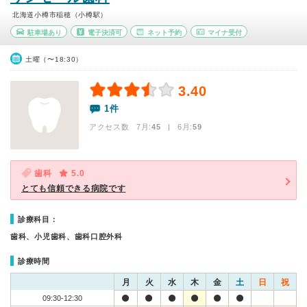
北海道小樽市稲穂（小樽駅）
駐車場あり
電子決済可
ネット予約
マイナ受付
土曜（〜18:30）
3.40
1件
アクセス数 7月:
45
| 6月:
59
歯科
5.0
とても信頼できる病院です
診療科目：
歯科、小児歯科、歯科口腔外科
診療時間
月
火
水
木
金
土
日
祝
09:30-12:30