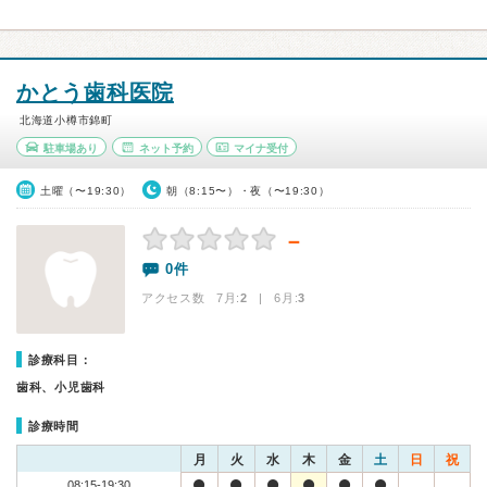
かとう歯科医院
北海道小樽市錦町
駐車場あり
ネット予約
マイナ受付
土曜（〜19:30）
朝（8:15〜）・夜（〜19:30）
－
0件
アクセス数 7月:
2
| 6月:
3
診療科目：
歯科、小児歯科
診療時間
月
火
水
木
金
土
日
祝
08:15-19:30