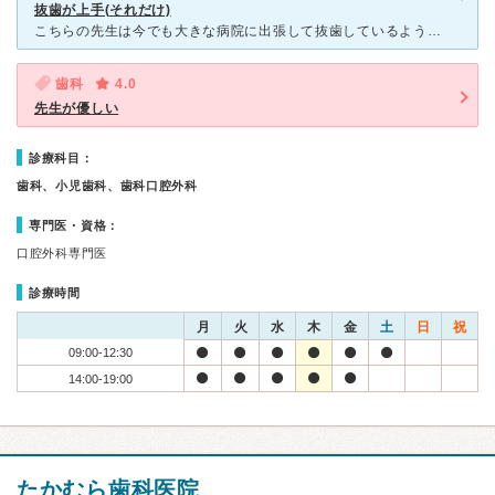
抜歯が上手(それだけ)
こちらの先生は今でも大きな病院に出張して抜歯しているようで、 とにかく抜歯の数が多く、抜歯はココがいいと思います。 女性の衛生士さんは、うまい人とそうでない人がおりまして 誰に当たるかはその
歯科
4.0
先生が優しい
診療科目：
歯科、小児歯科、歯科口腔外科
専門医・資格：
口腔外科専門医
診療時間
月
火
水
木
金
土
日
祝
09:00-12:30
14:00-19:00
たかむら歯科医院