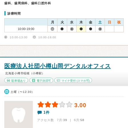
歯科、歯周病科、歯科口腔外科
診療時間
月
火
水
木
金
土
日
祝
10:00-19:00
10:00-13:00
10:00-18:00
医療法人社団小樽山岡デンタルオフィス
北海道小樽市稲穂（小樽駅）
駐車場あり
電子決済可
マイナ受付
(スマホ可)
土曜（〜12:30）
3.00
1件
アクセス数 7月:
39
| 6月:
58