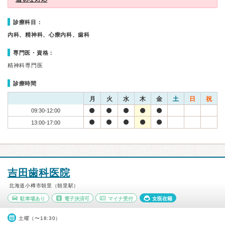
診療科目：
内科、精神科、心療内科、歯科
専門医・資格：
精神科専門医
診療時間
月
火
水
木
金
土
日
祝
09:30-12:00
13:00-17:00
吉田歯科医院
北海道小樽市朝里（朝里駅）
駐車場あり
電子決済可
マイナ受付
女医在籍
土曜（〜18:30）