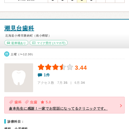
潮見台歯科
北海道小樽市勝納町（南小樽駅）
駐車場あり
マイナ受付
(スマホ可)
土曜（〜12:30）
3.44
1件
アクセス数 7月:
35
| 6月:
34
歯科
虫歯
5.0
倉本先生に感謝！一家でお世話になってるクリニックです。
診療科目：
歯科、小児歯科