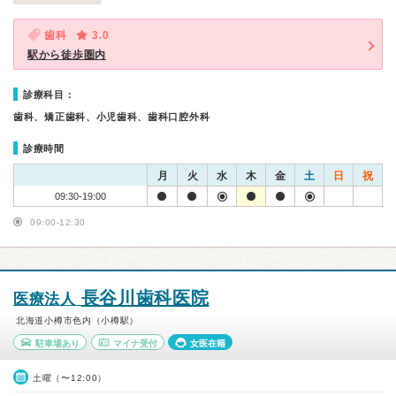
歯科
3.0
駅から徒歩圏内
診療科目：
歯科、矯正歯科、小児歯科、歯科口腔外科
診療時間
月
火
水
木
金
土
日
祝
09:30-19:00
09:00-12:30
長谷川歯科医院
医療法人
北海道小樽市色内（小樽駅）
駐車場あり
マイナ受付
女医在籍
土曜（〜12:00）