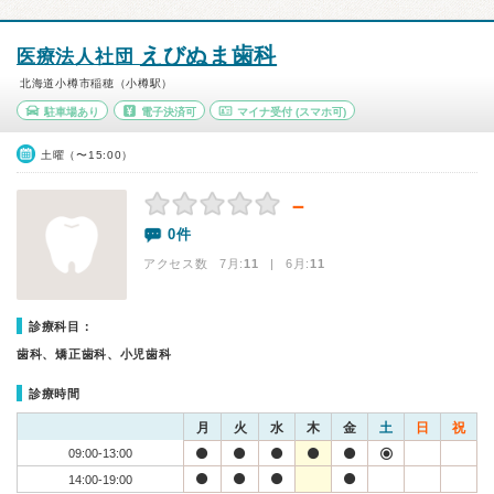
えびぬま歯科
医療法人社団
北海道小樽市稲穂（小樽駅）
駐車場あり
電子決済可
マイナ受付
(スマホ可)
土曜（〜15:00）
－
0件
アクセス数 7月:
11
| 6月:
11
診療科目：
歯科、矯正歯科、小児歯科
診療時間
月
火
水
木
金
土
日
祝
09:00-13:00
14:00-19:00