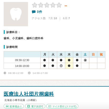
－
0件
アクセス数 7月:
10
| 6月:
7
診療科目：
歯科、小児歯科、歯科口腔外科
診療時間
月
火
水
木
金
土
日
祝
09:30-12:30
14:00-19:00
08:30-12:00
14:00-17:00
医療法人社団片桐歯科
北海道小樽市花園（小樽駅）
駐車場あり
電子決済可
マイナ受付
(スマホ可)