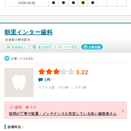
14:00-18:30
朝里インター歯科
北海道小樽市新光
駐車場あり
電子決済可
マイナ受付
女医在籍
土曜（〜13:00）
3.22
1件
アクセス数 7月:
40
| 6月:
38
歯科
4.0
説明が丁寧で処置・メンテナンスも安定している良い歯医者さん
診療科目：