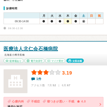
診療時間
月
火
水
木
金
土
日
祝
09:30-14:00
09:30-12:30
医療法人北仁会石橋病院
北海道小樽市長橋
駐車場あり
電子決済可
マイナ受付
女医在籍
3.19
1件
アクセス数 7月:
52
| 6月:
67
心療内科
不眠症
寝つきが悪い・不眠
4.0
適切な対応