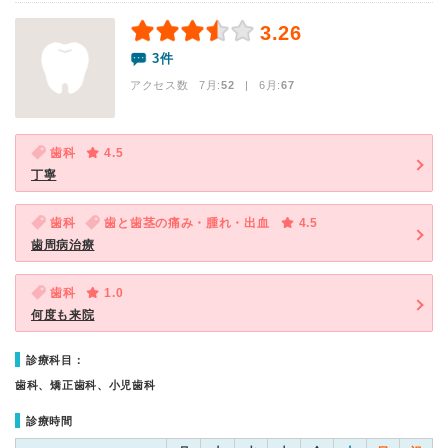
3.26
3件
アクセス数 7月:
52
| 6月:
67
歯科
4.5
丁寧
歯科
歯と歯茎の痛み・腫れ・出血
4.5
歯周病治療
歯科
1.0
何度も来院
診療科目：
歯科、矯正歯科、小児歯科
診療時間