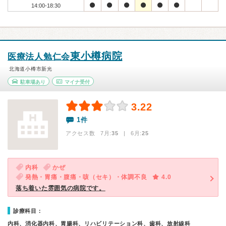
14:00-18:30
東小樽病院
医療法人勉仁会
北海道小樽市新光
駐車場あり
マイナ受付
3.22
1件
アクセス数 7月:
35
| 6月:
25
内科
かぜ
発熱・胃痛・腹痛・咳（セキ）・体調不良
4.0
落ち着いた雰囲気の病院です。
診療科目：
内科、消化器内科、胃腸科、リハビリテーション科、歯科、放射線科