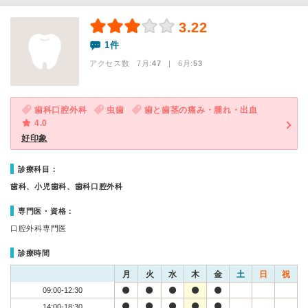
3.22
1件
アクセス数 7月:
47
| 6月:
53
歯科口腔外科
虫歯
歯と歯茎の痛み・腫れ・出血
4.0
好印象
診療科目：
歯科、小児歯科、歯科口腔外科
専門医・資格：
口腔外科専門医
診療時間
月
火
水
木
金
土
日
祝
09:00-12:30
14:00-18:30