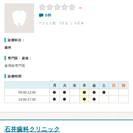
－
0件
アクセス数 7月:
2
| 6月:
4
診療科目：
歯科
専門医・資格：
歯周病専門医
診療時間
月
火
水
木
金
土
日
祝
09:00-12:00
14:00-17:00
石井歯科クリニック