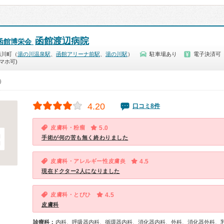
函館渡辺病院
函館博栄会
湯川町（
湯の川温泉駅
、
函館アリーナ前駅
、
湯の川駅
）
駐車場あり
電子決済可
マホ可)
0）
4.20
口コミ8件
皮膚科・粉瘤
5.0
手術が何の苦も無く終わりました
皮膚科・アレルギー性皮膚炎
4.5
現在ドクター2人になりました
皮膚科・とびひ
4.5
皮膚科
診療科：
内科、呼吸器内科、循環器内科、消化器内科、外科、消化器外科、