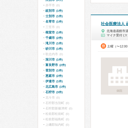
赤平市
(0)
紋別市
(1件)
士別市
(1件)
名寄市
(1件)
社会医療法人 
三笠市
(0)
北海道函館市
根室市
(1件)
マイナ受付 (ス
千歳市
(2件)
滝川市
(1件)
土曜（〜12:0
砂川市
(1件)
歌志内市
(0)
深川市
(1件)
富良野市
(2件)
登別市
(1件)
恵庭市
(2件)
伊達市
(1件)
北広島市
(1件)
病院
石狩市
(3件)
北斗市
(0)
石狩郡当別町
(0)
石狩郡新篠津村
(0)
松前郡松前町
(0)
松前郡福島町
(0)
上磯郡知内町
(0)