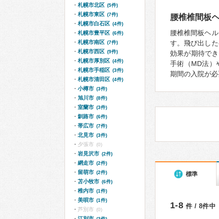
札幌市北区
(5件)
札幌市東区
(7件)
腰椎椎間板
札幌市白石区
(4件)
腰椎椎間板ヘル
札幌市豊平区
(6件)
札幌市南区
す。飛び出した
(7件)
札幌市西区
(9件)
効果が期待でき
札幌市厚別区
(4件)
手術（MD法）
札幌市手稲区
(3件)
期間の入院が必
札幌市清田区
(4件)
小樽市
(3件)
旭川市
(8件)
室蘭市
(3件)
釧路市
(6件)
帯広市
(7件)
北見市
(3件)
夕張市
(0)
岩見沢市
(2件)
網走市
(2件)
留萌市
(2件)
標準
苫小牧市
(6件)
稚内市
(1件)
美唄市
(1件)
1-8
件 / 8件中
芦別市
(0)
江別市
(3件)