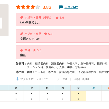
3.86
口コミ6件
小児科・発熱（子供）
5.0
いい病院です。
小児科・発熱
5.0
女医さんでした
歯科
5.0
歯科
診療科：
内科、循環器内科、消化器内科、神経内科、脳神経外科、整形外科
テーション科、皮膚科、小児科、歯科、放射線科
専門医・資格：
アクセス数 7月：
673
| 6月：
758
| 年間：
8,204
月
火
水
木
金
土
●
●
●
●
●
●
●
●
●
●