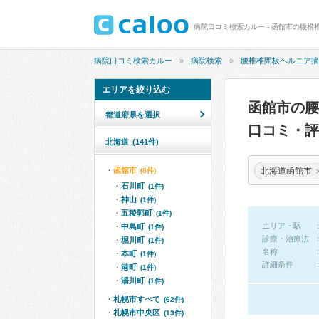
病院口コミ検索カルー - 函館市の腰椎
病院口コミ検索カルー
病院検索
腰椎椎間板ヘルニア摘
エリアを絞り込む
函館市の
都道府県を選択
口コミ・評
北海道
(141件)
北海道函館市
函館市
(8件)
石川町
(1件)
神山
(1件)
五稜郭町
(1件)
エリア・駅
中島町
(1件)
診療・治療法
堀川町
(1件)
名称
本町
(1件)
詳細条件
港町
(1件)
湯川町
(1件)
札幌市すべて
(62件)
札幌市中央区
(13件)