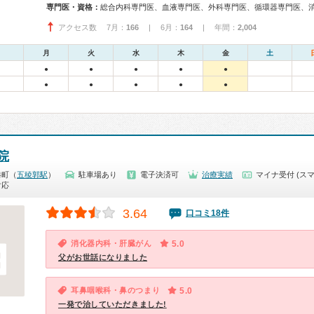
専門医・資格：
アクセス数 7月：
166
| 6月：
164
| 年間：
2,004
月
火
水
木
金
土
●
●
●
●
●
●
●
●
●
●
院
港町（
五稜郭駅
）
駐車場あり
電子決済可
治療実績
マイナ受付 (スマ
対応
3.64
口コミ18件
消化器内科・肝臓がん
5.0
父がお世話になりました
耳鼻咽喉科・鼻のつまり
5.0
一発で治していただきました!