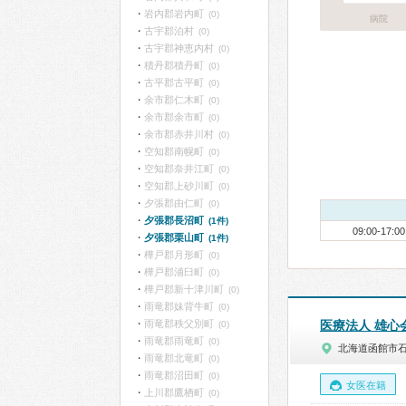
岩内郡岩内町
(0)
病院
古宇郡泊村
(0)
古宇郡神恵内村
(0)
積丹郡積丹町
(0)
古平郡古平町
(0)
余市郡仁木町
(0)
余市郡余市町
(0)
余市郡赤井川村
(0)
空知郡南幌町
(0)
空知郡奈井江町
(0)
空知郡上砂川町
(0)
夕張郡由仁町
(0)
夕張郡長沼町
(1件)
09:00-17:00
夕張郡栗山町
(1件)
樺戸郡月形町
(0)
樺戸郡浦臼町
(0)
樺戸郡新十津川町
(0)
雨竜郡妹背牛町
(0)
雨竜郡秩父別町
医療法人 雄心
(0)
雨竜郡雨竜町
(0)
北海道函館市
雨竜郡北竜町
(0)
雨竜郡沼田町
(0)
女医在籍
上川郡鷹栖町
(0)