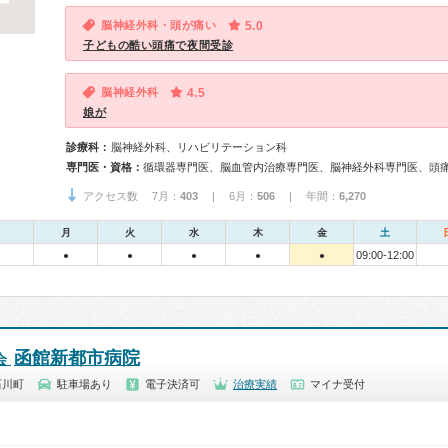
脳神経外科・頭が痛い
5.0
子どもの酷い頭痛で夜間受診
脳神経外科
4.5
娘が
診療科：
脳神経外科、リハビリテーション科
専門医・資格：
アクセス数 7月：
403
| 6月：
506
| 年間：
6,270
月
火
水
木
金
土
09:00-12:00
●
●
●
●
●
函館新都市病院
会
石川町
駐車場あり
電子決済可
治療実績
マイナ受付