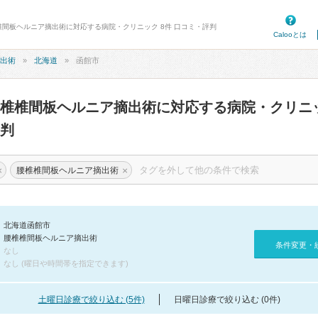
椎間板ヘルニア摘出術に対応する病院・クリニック 8件 口コミ・評判
Calooとは
出術
北海道
函館市
腰椎椎間板ヘルニア摘出術に対応する病院・クリニ
判
×
×
腰椎椎間板ヘルニア摘出術
北海道函館市
腰椎椎間板ヘルニア摘出術
条件変更・
なし
なし (曜日や時間帯を指定できます)
土曜日診療で絞り込む (5件)
日曜日診療で絞り込む (0件)