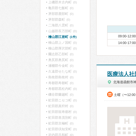
上磯郡木古内町
(0)
亀田郡七飯町
(0)
茅部郡鹿部町
(0)
茅部郡森町
(0)
二海郡八雲町
(0)
山越郡長万部町
(0)
09:00-12:00
檜山郡江差町
(1件)
檜山郡上ノ国町
(0)
14:00-17:00
檜山郡厚沢部町
(0)
爾志郡乙部町
(0)
奥尻郡奥尻町
(0)
瀬棚郡今金町
(0)
久遠郡せたな町
(0)
医療法人社
島牧郡島牧村
(0)
北海道函館市
寿都郡寿都町
(0)
寿都郡黒松内町
(0)
磯谷郡蘭越町
(0)
土曜（〜12:0
虻田郡ニセコ町
(0)
虻田郡真狩村
(0)
虻田郡留寿都村
(0)
虻田郡喜茂別町
(0)
虻田郡京極町
(0)
虻田郡倶知安町
(0)
岩内郡共和町
(0)