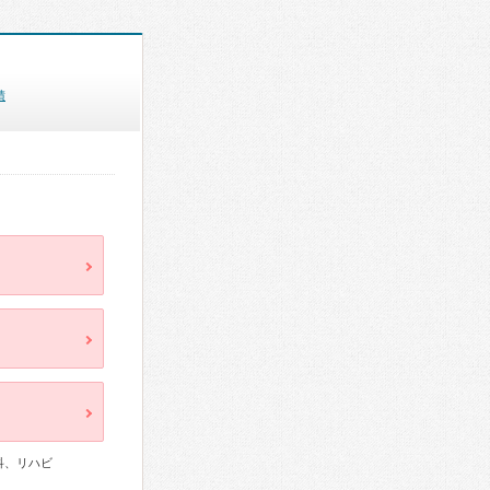
績
科、リハビ