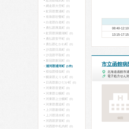
紋別郡雄武町
(0)
網走郡大空町
(0)
虻田郡豊浦町
(0)
有珠郡壮瞥町
(0)
白老郡白老町
(0)
勇払郡厚真町
(0)
08:40-12:10
虻田郡洞爺湖町
(0)
13:15-17:15
勇払郡安平町
(0)
勇払郡むかわ町
(0)
沙流郡日高町
(0)
沙流郡平取町
(0)
新冠郡新冠町
(0)
市立函館病
浦河郡浦河町
(1件)
様似郡様似町
(0)
北海道函館市
電子処方せん
幌泉郡えりも町
(0)
日高郡新ひだか町
(0)
河東郡音更町
(0)
河東郡士幌町
(0)
河東郡上士幌町
(0)
河東郡鹿追町
(0)
上川郡新得町
(0)
上川郡清水町
(0)
病院
河西郡芽室町
(0)
河西郡中札内村
(0)