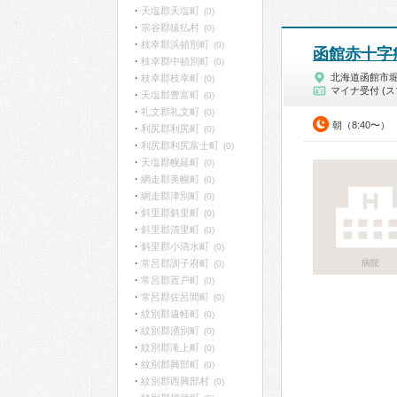
天塩郡天塩町
(0)
宗谷郡猿払村
(0)
枝幸郡浜頓別町
(0)
函館赤十字
枝幸郡中頓別町
(0)
北海道函館市
枝幸郡枝幸町
(0)
マイナ受付 (ス
天塩郡豊富町
(0)
礼文郡礼文町
(0)
朝（8:40〜）
利尻郡利尻町
(0)
利尻郡利尻富士町
(0)
天塩郡幌延町
(0)
網走郡美幌町
(0)
網走郡津別町
(0)
斜里郡斜里町
(0)
斜里郡清里町
(0)
斜里郡小清水町
(0)
常呂郡訓子府町
病院
(0)
常呂郡置戸町
(0)
常呂郡佐呂間町
(0)
紋別郡遠軽町
(0)
紋別郡湧別町
(0)
紋別郡滝上町
(0)
紋別郡興部町
(0)
紋別郡西興部村
(0)