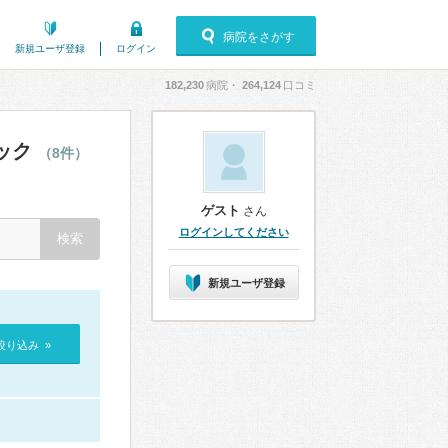
病院をさがす
新規ユーザ登録
ログイン
182,230
病院・
264,124
口コミ
ック
（8件）
ゲスト
さん
ログインしてください
新規ユーザ登録
絞り込み »