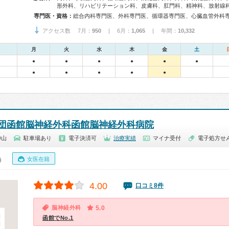
形外科、リハビリテーション科、皮膚科、肛門科、精神科、放射線
専門医・資格：
アクセス数 7月：
950
| 6月：
1,065
| 年間：
10,332
月
火
水
木
金
土
●
●
●
●
●
●
●
●
●
●
●
団函館脳神経外科函館脳神経外科病院
神山
駐車場あり
電子決済可
治療実績
マイナ受付
電子処方せ
女医在籍
0）
4.00
口コミ8件
脳神経外科
5.0
函館でNo.1