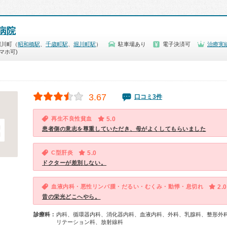
病院
堀川町（
昭和橋駅
、
千歳町駅
、
堀川町駅
）
駐車場あり
電子決済可
治療実
マホ可)
3.67
口コミ3件
再生不良性貧血
5.0
患者側の意志を尊重していただき、母がよくしてもらいました
C型肝炎
5.0
ドクターが差別しない。
血液内科・悪性リンパ腫・だるい・むくみ・動悸・息切れ
2.0
昔の栄光どこへやら。
診療科：
内科、循環器内科、消化器内科、血液内科、外科、乳腺科、整形外
リテーション科、放射線科