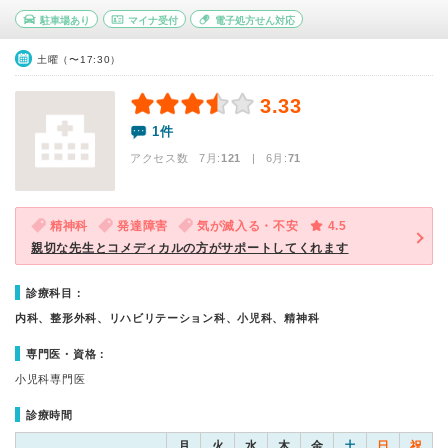
駐車場あり
マイナ受付
電子処方せん対応
土曜（〜17:30）
3.33
1件
アクセス数 7月:
121
| 6月:
71
精神科
発達障害
気が滅入る・不安
4.5
親切な先生とコメディカルの方がサポートしてくれます
診療科目：
内科、整形外科、リハビリテーション科、小児科、精神科
専門医・資格：
小児科専門医
診療時間
月
火
水
木
金
土
日
祝