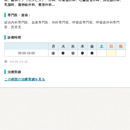
科、緩和ケア（ホスピス）、外科、呼吸器外科、心臓血管外科、消化器外科、
乳腺科、脳神経外科、整形外科…
専門医・資格：
総合内科専門医、血液専門医、外科専門医、呼吸器専門医、呼吸器外科専門
医、気管支…
診療時間
月
火
水
木
金
土
日
祝
09:00-16:00
09:00-16:30
治療実績
この病院の治療実績を見る