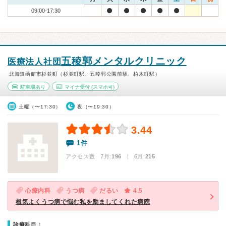
09:00-17:30
五稜郭メンタルクリニック
医療法人社団
北海道函館市杉並町（杉並町駅、五稜郭公園前駅、柏木町駅）
駐車場あり
マイナ受付
(スマホ可)
土曜（〜17:30）
夜（〜19:30）
3.44
1件
アクセス数 7月:
196
| 6月:
215
心療内科
うつ病
だるい
4.5
根気よくうつ病で悩む私を励ましてくれた病院
診療科目：