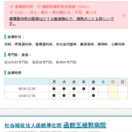
循環器内科
睡眠時無呼吸症候群（SAS）
だるい・冷え・疲れ・気が滅入る・不安
3.0
循環器内科の医師はとても勉強熱心で、病気のことも詳しいで
す。
診療科目：
内科、呼吸器内科、循環器内科、内分泌代謝科、糖尿病科、精神科、心療内科
専門医・資格：
総合内科専門医、循環器専門医、精神科専門医
診療時間
月
火
水
木
金
土
日
祝
08:30-12:30
14:00-17:30
函館五稜郭病院
社会福祉法人函館厚生院