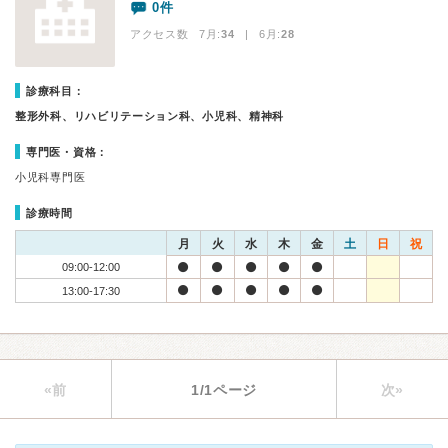
0件
アクセス数 7月:
34
| 6月:
28
診療科目：
整形外科、リハビリテーション科、小児科、精神科
専門医・資格：
小児科専門医
診療時間
月
火
水
木
金
土
日
祝
09:00-12:00
13:00-17:30
«前
1/1ページ
次»