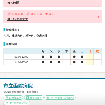
待ち時間
心療内科
ストレス
4.0
優しい先生です
診療科目：
内科、神経内科、精神科、心療内科
診療時間
月
火
水
木
金
土
日
祝
09:00-12:00
14:00-17:00
市立函館病院
北海道函館市港町（五稜郭駅）
駐車場あり
電子決済可
マイナ受付
(スマホ可)
電子処方せん対応