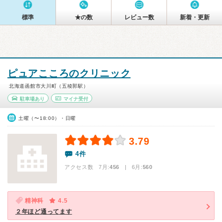
標準
★の数
レビュー数
新着・更新
ピュアこころのクリニック
北海道函館市大川町（五稜郭駅）
駐車場あり
マイナ受付
土曜（〜18:00）・日曜
3.79
4件
アクセス数 7月:
456
| 6月:
560
精神科
4.5
２年ほど通ってます