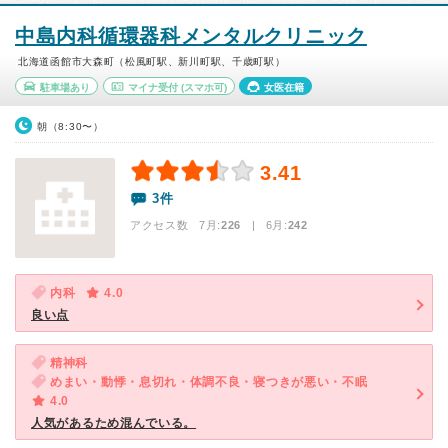
中島内科循環器科メンタルクリニック
北海道函館市大森町（松風町駅、新川町駅、千歳町駅）
駐車場あり
マイナ受付
(スマホ可)
女医在籍
朝（8:30〜）
3.41
3件
アクセス数 7月:
226
| 6月:
242
内科
4.0
良い点
精神科
めまい・動悸・息切れ・体調不良・寝つきが悪い・不眠
4.0
人気があるため混んでいる。