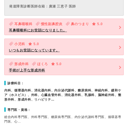
発達障害診断医師在籍：廣瀬 三恵子 医師
耳鼻咽喉科
慢性副鼻腔炎
鼻のつまり
5.0
耳鼻咽喉科にお世話になりました。
小児科
5.0
いつもお世話になっています。
形成外科
ほくろ
5.0
手術が上手な形成外科
診療科目：
内科、循環器内科、消化器内科、内分泌代謝科、糖尿病科、神経内科、緩和ケ
ア（ホスピス）、外科、心臓血管外科、消化器外科、乳腺科、脳神経外科、整
形外科、形成外科、リハビリテ…
専門医・資格：
総合内科専門医、外科専門医、糖尿病専門医、内分泌代謝科専門医、循環器専
門医、心…