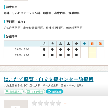
診療科目：
内科、リハビリテーション科、精神科、心療内科、放射線科
専門医・資格：
認知症専門医、老年精神専門医、精神科専門医、麻酔科専門医
診療時間
月
火
水
木
金
土
日
祝
09:00-12:00
13:00-17:00
はこだて療育・自立支援センター診療所
北海道函館市湯川町（湯の川駅、湯の川温泉駅、函館アリーナ前駅）
駐車場あり
マイナ受付
女医在籍
－