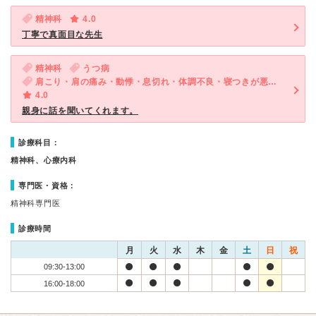
精神科
4.0
丁寧で真面目な先生
精神科
うつ病
肩こり・肩の痛み・動悸・息切れ・体調不良・寝つきが悪い・不眠・気が滅入る・不安
4.0
親身に話を聞いてくれます。
診療科目：
精神科、心療内科
専門医・資格：
精神科専門医
診療時間
月
火
水
木
金
土
日
祝
09:30-13:00
16:00-18:00