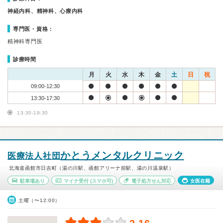
神経内科、精神科、心療内科
専門医・資格：
精神科専門医
診療時間
月
火
水
木
金
土
日
祝
09:00-12:30
13:30-17:30
13:30-19:30
かとうメンタルクリニック
医療法人社団
北海道函館市日吉町（湯の川駅、函館アリーナ前駅、湯の川温泉駅）
駐車場あり
マイナ受付
(スマホ可)
電子処方せん対応
女医在籍
土曜（〜12:00）