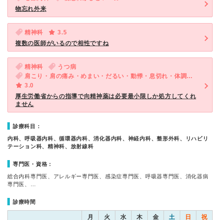
物忘れ外来
精神科
3.5
複数の医師がいるので相性ですね
精神科
うつ病
肩こり・肩の痛み・めまい・だるい・動悸・息切れ・体調不良・ED（男性）・気が滅入る・不安
3.0
厚生労働省からの指導で向精神薬は必要最小限しか処方してくれ
ません
診療科目：
内科、呼吸器内科、循環器内科、消化器内科、神経内科、整形外科、リハビリ
テーション科、精神科、放射線科
専門医・資格：
総合内科専門医、アレルギー専門医、感染症専門医、呼吸器専門医、消化器病
専門医、…
診療時間
月
火
水
木
金
土
日
祝