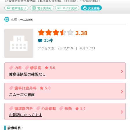
北海道函館市五稜郭町（五稜郭公園前駅、杉並町駅、中央病院前駅）
駐車場あり
電子決済可
マイナ受付
女医在籍
土曜（〜12:00）
3.38
35件
アクセス数 7月:
2,219
| 6月:
2,031
内科
糖尿病
5.0
健康保険証の確認なし
歯科口腔外科
5.0
スムーズな抜歯
循環器内科
心房細動
発熱
5.0
お世話になってます
診療科目：