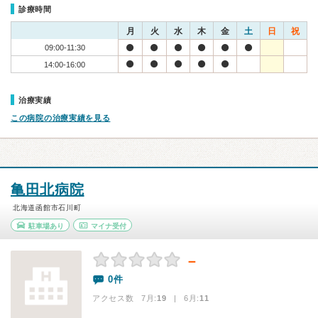
診療時間
月
火
水
木
金
土
日
祝
09:00-11:30
14:00-16:00
治療実績
この病院の治療実績を見る
亀田北病院
北海道函館市石川町
駐車場あり
マイナ受付
－
0件
アクセス数 7月:
19
| 6月:
11