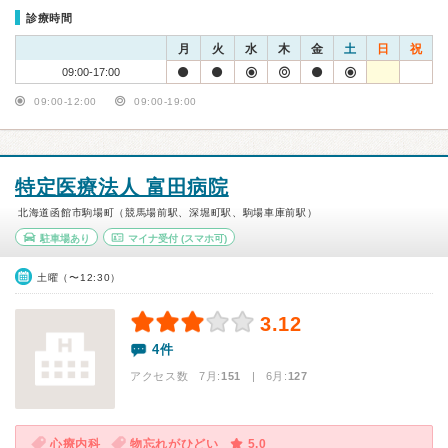
診療時間
月
火
水
木
金
土
日
祝
09:00-17:00
09:00-12:00
09:00-19:00
特定医療法人 富田病院
北海道函館市駒場町（競馬場前駅、深堀町駅、駒場車庫前駅）
駐車場あり
マイナ受付
(スマホ可)
土曜（〜12:30）
3.12
4件
アクセス数 7月:
151
| 6月:
127
心療内科
物忘れがひどい
5.0