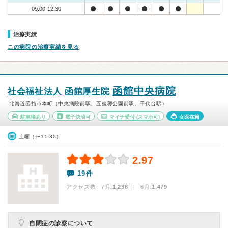
09:00-12:30
治療実績
この病院の治療実績を見る
函館中央病院
社会福祉法人 函館厚生院
北海道函館市本町（中央病院前駅、五稜郭公園前駅、千代台駅）
駐車場あり
電子決済可
マイナ受付
(スマホ可)
女医在籍
土曜（〜11:30）
2.97
19件
アクセス数 7月:
1,238
| 6月:
1,479
自閉症の診察について