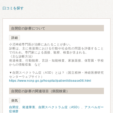
口コミを探す
自閉症の診察について
詳細
小児神経専門医が治療にあたることが多い。
診断は、主に発達期における行動や社会性の問題を評価すること
で行われ、専門家による面接、観察、検査が含まれる。
《主な診断方法》
発達検査、行動観察、言語・知能検査、家族面接、保育園・学校
からの情報収集 など
▼自閉スペクトラム症（ASD）とは？（国立精神・神経医療研究
センターウェブサイト）
https://www.ncnp.go.jp/hospital/patient/disease06.html
自閉症の診察の関連項目（病院検索）
病気
自閉症
、
発達障害
、
自閉スペクトラム症（ASD）
、
アスペルガー
症候群