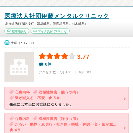
医療法人社団伊藤メンタルクリニック
北海道函館市駒場町（深堀町駅、競馬場前駅、柏木町駅）
駐車場あり
マイナ受付
(スマホ可)
土曜（〜17:00）
3.77
8件
アクセス数 7月:
430
| 6月:
583
心療内科
双極性障害（躁うつ病）
気が滅入る・不安
5.0
先生には本当にお世話になりました。
心療内科
双極性障害（躁うつ病）
だるい・動悸・息切れ・吐き気・嘔吐・体調不良・気が滅入る・不安
4.5