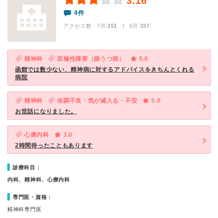
3.16
4件
アクセス数 7月:
251
| 6月:
337
精神科
双極性障害（躁うつ病）
5.0
函館では数少ない、精神病に対するアドバイスをきちんとくれる
病院
精神科
体調不良・気が滅入る・不安
5.0
お世話になりました。
心療内科
3.0
2時間待ったこともあります
診療科目：
内科、精神科、心療内科
専門医・資格：
精神科専門医