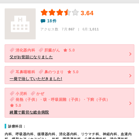
3.64
18件
アクセス数 7月:
867
| 6月:
1,011
消化器内科
肝臓がん
5.0
父がお世話になりました
耳鼻咽喉科
鼻のつまり
5.0
一発で治していただきました!
小児科
かぜ
発熱（子供）・咳・呼吸困難（子供）・下痢（子供）
5.0
綺麗で親切な総合病院
診療科目：
内科、呼吸器内科、循環器内科、消化器内科、リウマチ科、神経内科、血液内