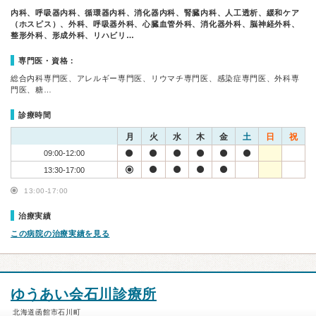
内科、呼吸器内科、循環器内科、消化器内科、腎臓内科、人工透析、緩和ケア
（ホスピス）、外科、呼吸器外科、心臓血管外科、消化器外科、脳神経外科、
整形外科、形成外科、リハビリ…
専門医・資格：
総合内科専門医、アレルギー専門医、リウマチ専門医、感染症専門医、外科専
門医、糖…
診療時間
月
火
水
木
金
土
日
祝
09:00-12:00
13:30-17:00
13:00-17:00
治療実績
この病院の治療実績を見る
ゆうあい会石川診療所
北海道函館市石川町