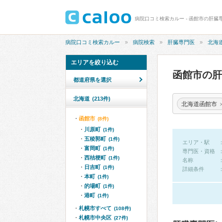
病院口コミ検索カルー - 函館市の肝臓
病院口コミ検索カルー
病院検索
肝臓専門医
北海
エリアを絞り込む
函館市の
都道府県を選択
北海道
(213件)
北海道函館市
函館市
(8件)
川原町
(1件)
五稜郭町
(1件)
エリア・駅
富岡町
(1件)
専門医・資格
西桔梗町
(1件)
名称
日吉町
(1件)
詳細条件
本町
(1件)
的場町
(1件)
港町
(1件)
札幌市すべて
(108件)
札幌市中央区
(27件)