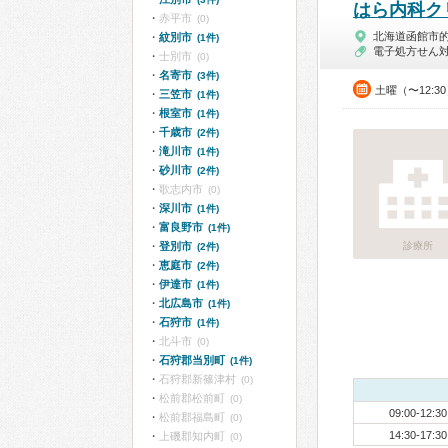
はら内科ク
赤平市
(0)
北海道函館市
紋別市
(1件)
電子処方せん
士別市
(0)
名寄市
(3件)
土曜（〜12:3
三笠市
(1件)
根室市
(1件)
千歳市
(2件)
滝川市
(1件)
砂川市
(2件)
歌志内市
(0)
深川市
(1件)
富良野市
(1件)
登別市
診療所
(2件)
恵庭市
(2件)
伊達市
(1件)
北広島市
(1件)
石狩市
(1件)
北斗市
(0)
石狩郡当別町
(1件)
石狩郡新篠津村
(0)
松前郡松前町
(0)
09:00-12:30
松前郡福島町
(0)
14:30-17:30
上磯郡知内町
(0)