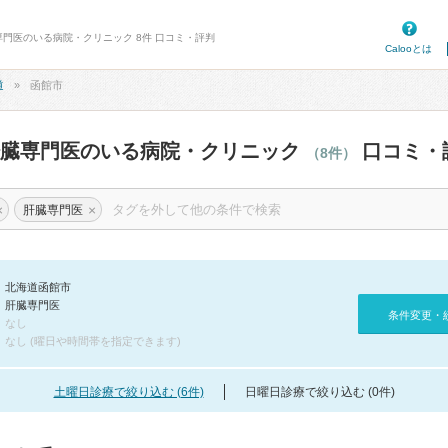
専門医のいる病院・クリニック 8件 口コミ・評判
Calooとは
道
函館市
肝臓専門医のいる病院・クリニック
口コミ・
（8件）
×
×
肝臓専門医
北海道函館市
肝臓専門医
条件変更・
なし
なし (曜日や時間帯を指定できます)
土曜日診療で絞り込む (6件)
日曜日診療で絞り込む (0件)