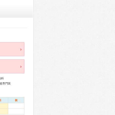
病科
鏡専門医
日
祝