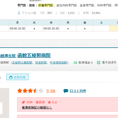
泌尿器科…
専門医・資格：
肝臓専門医
、総合内科専門医、血液専門医、外科専門医、呼吸器専門医、呼吸器外科専門医、気管支鏡専門医、循環器専門医、心臓血管外科専門医、消化器病専門医、消化器外科専門医、大腸肛門病専門医、消化器内視鏡専門医、泌尿器科専門医、透析専門医、脳血管内治療専門医、神経内科専門医、脳神経外科専門医、てんかん専門医、整形外科専門医、手外科専門医、リハビリテーション科専門医、脊椎脊髄外科専門医、形成外科専門医、耳鼻咽喉科専門医、産婦人科専門医、婦人科腫瘍専門医、乳腺専門医、産科婦人科腹腔鏡技術認定医、小児科専門医、認知症専門医、一般病院連携精神医
アクセス数 7月：
867
| 6月：
1,011
| 年間：
10,961
月
火
水
木
金
土
09:00-16:30
09:00-16:30
●
●
●
函館五稜郭病院
函館厚生院
五稜郭町（
五稜郭公園前駅
、
杉並町駅
、
中央病院前駅
）
駐車場あり
電子決済可
女医在籍
0）
3.38
口コミ35件
内科・糖尿病
5.0
健康保険証の確認なし