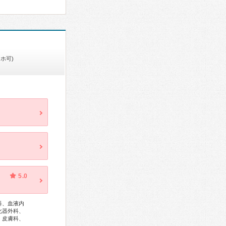
ホ可)
5.0
科、血液内
化器外科、
、皮膚科、