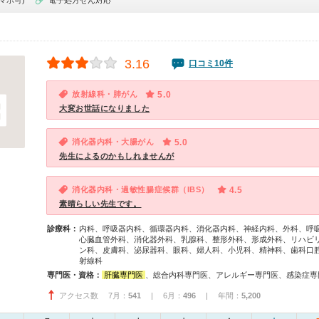
マホ可)
電子処方せん対応
3.16
口コミ10件
放射線科・肺がん
5.0
大変お世話になりました
消化器内科・大腸がん
5.0
先生によるのかもしれませんが
消化器内科・過敏性腸症候群（IBS）
4.5
素晴らしい先生です。
診療科：
内科、呼吸器内科、循環器内科、消化器内科、神経内科、外科、呼
心臓血管外科、消化器外科、乳腺科、整形外科、形成外科、リハビ
ン科、皮膚科、泌尿器科、眼科、婦人科、小児科、精神科、歯科口
射線科
専門医・資格：
肝臓専門医
、総合内科専門医、アレルギー専門医、感染症専門医、外科専門医、呼吸器専門医、呼吸器外科専門医、循環器専門医、心臓血管外科専門医、消化器病専門医、消化器外科専門医、大腸肛門病専門医、消化器内視鏡専門医、泌尿器科専門医、リハビリテーション科専門医、形成外科専門医、皮膚
アクセス数 7月：
541
| 6月：
496
| 年間：
5,200