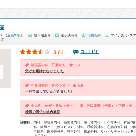
院
港町（
五稜郭駅
）
駐車場あり
電子決済可
治療実績
マイナ受付 (スマ
対応
3.64
口コミ18件
消化器内科・肝臓がん
5.0
父がお世話になりました
耳鼻咽喉科・鼻のつまり
5.0
一発で治していただきました!
小児科・かぜ・発熱（子供）・咳・呼吸困難（子供）・下痢（子供）
綺麗で親切な総合病院
診療科：
内科、呼吸器内科、循環器内科、消化器内科、リウマチ科、神経内
科、緩和ケア（ホスピス）、外科、呼吸器外科、心臓血管外科、消
乳腺科、脳神経外科、整形外科、形成外科、リハビリテーション科