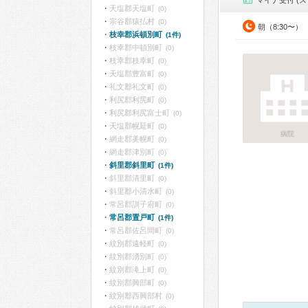
マイナ受付 (ス
天塩郡天塩町
(0)
宗谷郡猿払村
(0)
朝（8:30〜）
枝幸郡浜頓別町
(1件)
枝幸郡中頓別町
(0)
枝幸郡枝幸町
(0)
天塩郡豊富町
(0)
礼文郡礼文町
(0)
利尻郡利尻町
(0)
利尻郡利尻富士町
(0)
天塩郡幌延町
(0)
病院
網走郡美幌町
(0)
網走郡津別町
(0)
斜里郡斜里町
(1件)
斜里郡清里町
(0)
斜里郡小清水町
(0)
常呂郡訓子府町
(0)
常呂郡置戸町
(1件)
常呂郡佐呂間町
(0)
紋別郡遠軽町
(0)
紋別郡湧別町
(0)
紋別郡滝上町
(0)
紋別郡興部町
(0)
紋別郡西興部村
(0)