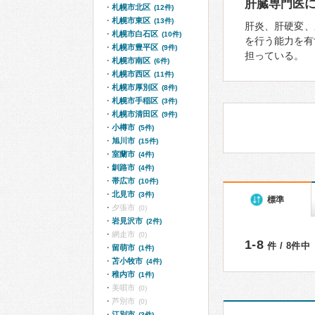
肝臓専門医
札幌市北区
(12件)
札幌市東区
(13件)
肝炎、肝硬変、
札幌市白石区
(10件)
を行う能力を有
札幌市豊平区
(9件)
担っている。
札幌市南区
(6件)
札幌市西区
(11件)
札幌市厚別区
(8件)
札幌市手稲区
(3件)
札幌市清田区
(9件)
小樽市
(5件)
旭川市
(15件)
室蘭市
(4件)
釧路市
(4件)
帯広市
(10件)
北見市
(3件)
標準
夕張市
(0)
岩見沢市
(2件)
網走市
(0)
1-8
件 / 8件中
留萌市
(1件)
苫小牧市
(4件)
稚内市
(1件)
美唄市
(0)
芦別市
(0)
江別市
(3件)