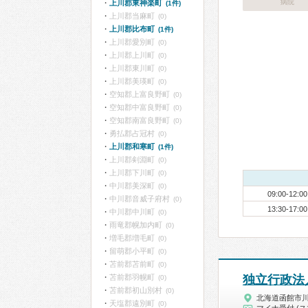
病院
上川郡東神楽町
(1件)
上川郡当麻町
(0)
上川郡比布町
(1件)
上川郡愛別町
(0)
上川郡上川町
(0)
上川郡東川町
(0)
上川郡美瑛町
(0)
空知郡上富良野町
(0)
空知郡中富良野町
(0)
空知郡南富良野町
(0)
勇払郡占冠村
(0)
上川郡和寒町
(1件)
上川郡剣淵町
(0)
上川郡下川町
(0)
中川郡美深町
(0)
09:00-12:00
中川郡音威子府村
(0)
13:30-17:00
中川郡中川町
(0)
雨竜郡幌加内町
(0)
増毛郡増毛町
(0)
留萌郡小平町
(0)
苫前郡苫前町
(0)
苫前郡羽幌町
独立行政法
(0)
苫前郡初山別村
(0)
北海道函館市
天塩郡遠別町
(0)