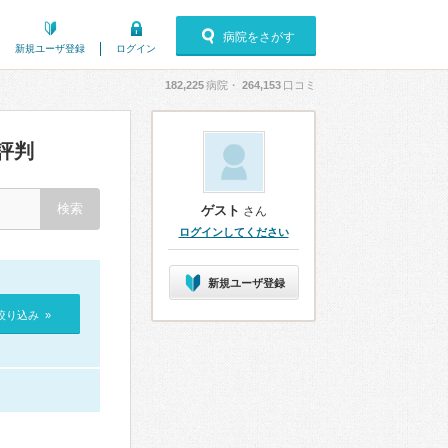
病院をさがす
新規ユーザ登録
ログイン
182,225
病院・
264,153
口コミ
評判
ゲスト
さん
ログインしてください
新規ユーザ登録
絞り込み »