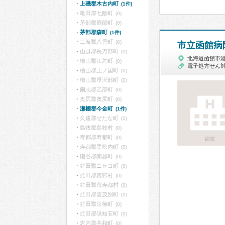
上磯郡木古内町
(1件)
亀田郡七飯町
(0)
茅部郡鹿部町
(0)
茅部郡森町
(1件)
二海郡八雲町
(0)
市立函館病
山越郡長万部町
(0)
北海道函館市
檜山郡江差町
(0)
電子処方せん
檜山郡上ノ国町
(0)
檜山郡厚沢部町
(0)
爾志郡乙部町
(0)
奥尻郡奥尻町
(0)
瀬棚郡今金町
(1件)
久遠郡せたな町
(0)
島牧郡島牧村
(0)
寿都郡寿都町
(0)
病院
寿都郡黒松内町
(0)
磯谷郡蘭越町
(0)
虻田郡ニセコ町
(0)
虻田郡真狩村
(0)
虻田郡留寿都村
(0)
虻田郡喜茂別町
(0)
虻田郡京極町
(0)
虻田郡倶知安町
(0)
岩内郡共和町
(0)