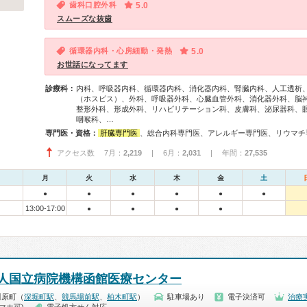
歯科口腔外科
5.0
スムーズな抜歯
循環器内科・心房細動・発熱
5.0
お世話になってます
診療科：
内科、呼吸器内科、循環器内科、消化器内科、腎臓内科、人工透析
（ホスピス）、外科、呼吸器外科、心臓血管外科、消化器外科、脳
整形外科、形成外科、リハビリテーション科、皮膚科、泌尿器科、
咽喉科、…
専門医・資格：
肝臓専門医
、総合内科専門医、アレルギー専門医、リウマチ専門医、感染症専門医、外科専門医、糖尿病専門医、呼吸器専門医、呼吸器外科専門医、気管支鏡専門医、循環器専門医、心臓血管外科専門医、高血圧専門医、不整脈専門医、消化器病専門医、消化器外科専門医、大腸肛門病専門医、消化器内視鏡専門医、泌尿器科専門医、腎臓専門医、透析専門医、脳神経外科専門医、整形外科専門医、手外科専門医、形成外科専門医、熱傷専門医、皮膚科専門医、眼科専門医、耳鼻咽喉科専門医、めまい相談医、産婦人科専門医、乳腺専門医、女性ヘルスケア専門医、小児科専門医、一般病院連携精神医学
アクセス数 7月：
2,219
| 6月：
2,031
| 年間：
27,535
月
火
水
木
金
土
●
●
●
●
●
●
13:00-17:00
●
●
●
●
人国立病院機構函館医療センター
川原町（
深堀町駅
、
競馬場前駅
、
柏木町駅
）
駐車場あり
電子決済可
治療