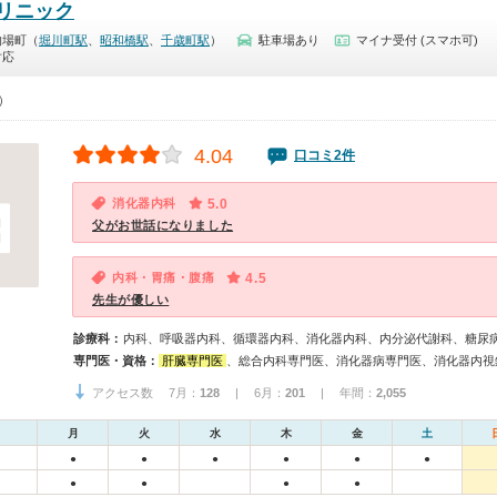
リニック
的場町（
堀川町駅
、
昭和橋駅
、
千歳町駅
）
駐車場あり
マイナ受付 (スマホ可)
対応
0）
4.04
口コミ2件
消化器内科
5.0
父がお世話になりました
内科・胃痛・腹痛
4.5
先生が優しい
診療科：
内科、呼吸器内科、循環器内科、消化器内科、内分泌代謝科、糖尿
専門医・資格：
肝臓専門医
、総合内科専門医、消化器病専門医、消化器内視
アクセス数 7月：
128
| 6月：
201
| 年間：
2,055
月
火
水
木
金
土
●
●
●
●
●
●
●
●
●
●