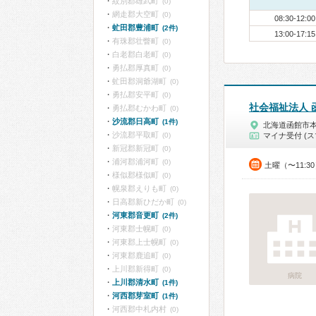
紋別郡雄武町
(0)
網走郡大空町
(0)
08:30-12:00
虻田郡豊浦町
(2件)
13:00-17:15
有珠郡壮瞥町
(0)
白老郡白老町
(0)
勇払郡厚真町
(0)
虻田郡洞爺湖町
(0)
勇払郡安平町
(0)
社会福祉法人 
勇払郡むかわ町
(0)
沙流郡日高町
(1件)
北海道函館市
沙流郡平取町
(0)
マイナ受付 (ス
新冠郡新冠町
(0)
浦河郡浦河町
(0)
土曜（〜11:3
様似郡様似町
(0)
幌泉郡えりも町
(0)
日高郡新ひだか町
(0)
河東郡音更町
(2件)
河東郡士幌町
(0)
河東郡上士幌町
(0)
河東郡鹿追町
(0)
上川郡新得町
(0)
病院
上川郡清水町
(1件)
河西郡芽室町
(1件)
河西郡中札内村
(0)