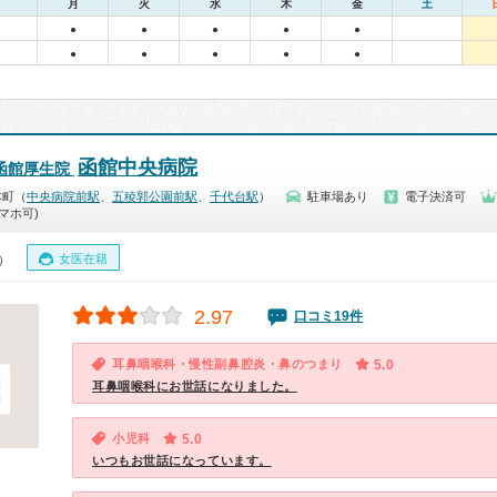
月
火
水
木
金
土
●
●
●
●
●
●
●
●
●
●
函館中央病院
函館厚生院
本町（
中央病院前駅
、
五稜郭公園前駅
、
千代台駅
）
駐車場あり
電子決済可
マホ可)
女医在籍
0）
2.97
口コミ19件
耳鼻咽喉科・慢性副鼻腔炎・鼻のつまり
5.0
耳鼻咽喉科にお世話になりました。
小児科
5.0
いつもお世話になっています。