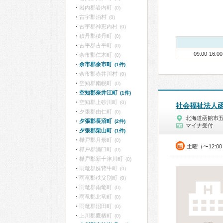
岩内郡岩内町
(0)
古宇郡泊村
(0)
古宇郡神恵内村
(0)
積丹郡積丹町
(0)
古平郡古平町
(0)
09:00-16:00
余市郡仁木町
(0)
余市郡余市町
(1件)
余市郡赤井川村
(0)
空知郡南幌町
(0)
空知郡奈井江町
(1件)
空知郡上砂川町
(0)
社会福祉法人
夕張郡由仁町
(0)
北海道函館市
夕張郡長沼町
(2件)
マイナ受付
夕張郡栗山町
(1件)
樺戸郡月形町
(0)
土曜（〜12:0
樺戸郡浦臼町
(0)
樺戸郡新十津川町
(0)
雨竜郡妹背牛町
(0)
雨竜郡秩父別町
(0)
雨竜郡雨竜町
(0)
雨竜郡北竜町
(0)
雨竜郡沼田町
(0)
上川郡鷹栖町
(0)