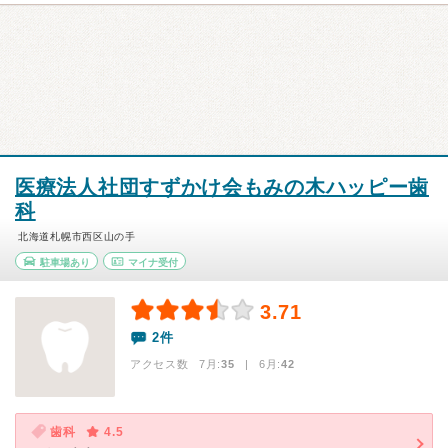
医療法人社団すずかけ会もみの木ハッピー歯
科
北海道札幌市西区山の手
駐車場あり
マイナ受付
3.71
2件
アクセス数 7月:
35
| 6月:
42
歯科
4.5