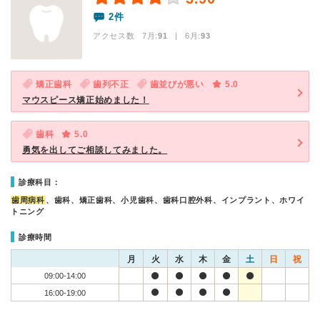
2件
アクセス数 7月:
91
| 6月:
93
矯正歯科
歯列不正
歯並びが悪い
5.0
マウスピース矯正始めました！
歯科
5.0
勇気を出してご相談してみました。
診療科目：
歯周病科
、歯科、矯正歯科、小児歯科、歯科口腔外科、インプラント、ホワイ
トニング
診療時間
月
火
水
木
金
土
日
祝
09:00-14:00
16:00-19:00