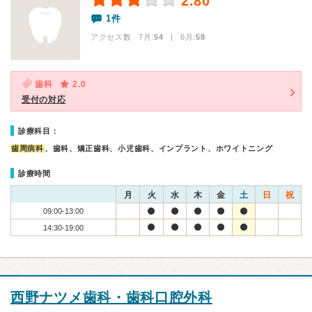
2.80
1件
アクセス数 7月:
54
| 6月:
58
歯科
2.0
受付の対応
診療科目：
歯周病科
、歯科、矯正歯科、小児歯科、インプラント、ホワイトニング
診療時間
月
火
水
木
金
土
日
祝
09:00-13:00
14:30-19:00
西野ナツメ歯科・歯科口腔外科