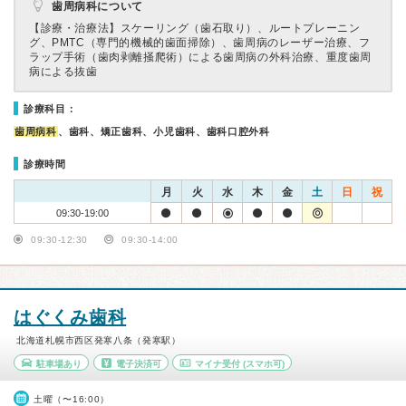
歯周病科について
【診療・治療法】
スケーリング（歯石取り）、ルートプレーニン
グ、PMTC（専門的機械的歯面掃除）、歯周病のレーザー治療、フ
ラップ手術（歯肉剥離掻爬術）による歯周病の外科治療、重度歯周
病による抜歯
診療科目：
歯周病科
、歯科、矯正歯科、小児歯科、歯科口腔外科
診療時間
月
火
水
木
金
土
日
祝
09:30-19:00
09:30-12:30
09:30-14:00
はぐくみ歯科
北海道札幌市西区発寒八条（発寒駅）
駐車場あり
電子決済可
マイナ受付
(スマホ可)
土曜（〜16:00）