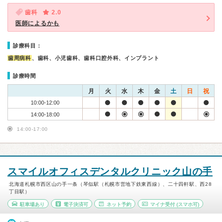
歯科
2.0
医師によるかも
診療科目：
歯周病科
、歯科、小児歯科、歯科口腔外科、インプラント
診療時間
月
火
水
木
金
土
日
祝
10:00-12:00
14:00-18:00
14:00-17:00
スマイルオフィスデンタルクリニック山の手
北海道札幌市西区山の手一条（琴似駅（札幌市営地下鉄東西線）、二十四軒駅、西28
丁目駅）
駐車場あり
電子決済可
ネット予約
マイナ受付
(スマホ可)