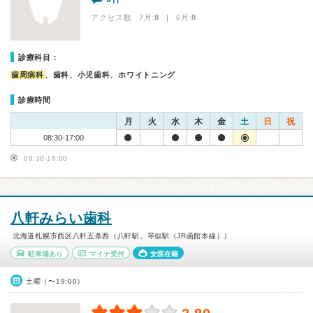
アクセス数 7月:
8
| 6月:
8
診療科目：
歯周病科
、歯科、小児歯科、ホワイトニング
診療時間
月
火
水
木
金
土
日
祝
08:30-17:00
08:30-16:00
八軒みらい歯科
北海道札幌市西区八軒五条西（八軒駅、琴似駅（JR函館本線））
駐車場あり
マイナ受付
女医在籍
土曜（〜19:00）