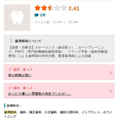
2.41
2件
アクセス数 7月:
47
| 6月:
44
歯周病科について
【診療・治療法】
スケーリング（歯石取り）、ルートプレーニン
グ、PMTC（専門的機械的歯面掃除）、フラップ手術（歯肉剥離掻
爬術）による歯周病の外科治療、重度歯周病による抜歯
歯科
2.5
待ち時間が長い
歯科
1.0
おっとり優しい雰囲気の先生でしたが…。
診療科目：
歯周病科
、歯科、矯正歯科、小児歯科、歯科口腔外科、インプラント、ホワイ
トニング