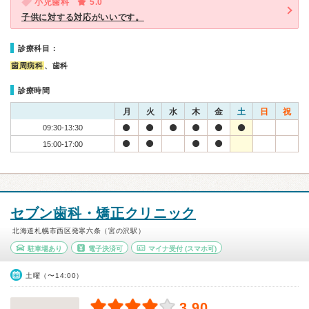
小児歯科
5.0
子供に対する対応がいいです。
診療科目：
歯周病科
、歯科
診療時間
月
火
水
木
金
土
日
祝
09:30-13:30
15:00-17:00
セブン歯科・矯正クリニック
北海道札幌市西区発寒六条（宮の沢駅）
駐車場あり
電子決済可
マイナ受付
(スマホ可)
土曜（〜14:00）
3.90