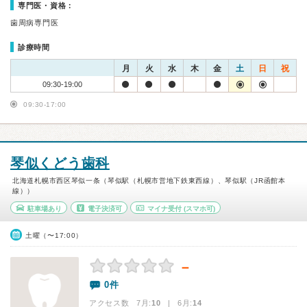
専門医・資格：
歯周病専門医
診療時間
月
火
水
木
金
土
日
祝
09:30-19:00
09:30-17:00
琴似くどう歯科
北海道札幌市西区琴似一条（琴似駅（札幌市営地下鉄東西線）、琴似駅（JR函館本
線））
駐車場あり
電子決済可
マイナ受付
(スマホ可)
土曜（〜17:00）
－
0件
アクセス数 7月:
10
| 6月:
14