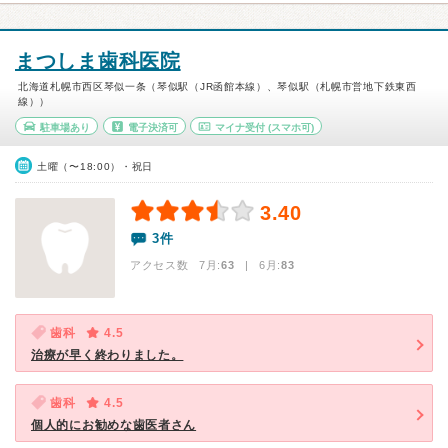
まつしま歯科医院
北海道札幌市西区琴似一条（琴似駅（JR函館本線）、琴似駅（札幌市営地下鉄東西
線））
駐車場あり
電子決済可
マイナ受付
(スマホ可)
土曜（〜18:00）・祝日
3.40
3件
アクセス数 7月:
63
| 6月:
83
歯科
4.5
治療が早く終わりました。
歯科
4.5
個人的にお勧めな歯医者さん