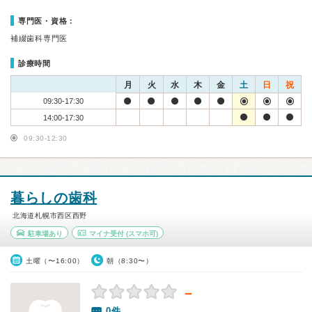
専門医・資格：
補綴歯科専門医
診療時間
月
火
水
木
金
土
日
祝
09:30-17:30
14:00-17:30
09:30-12:30
暮らしの歯科
北海道札幌市西区西野
駐車場あり
マイナ受付
(スマホ可)
土曜（〜16:00）
朝（8:30〜）
－
0件