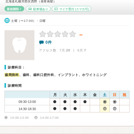
北海道札幌市西区西野（発寒南駅）
新規開院！
駐車場あり
マイナ受付
(スマホ可)
土曜（〜17:00）・日曜
－
0件
アクセス数 7月:
20
| 6月:
7
診療科目：
歯周病科
、歯科、歯科口腔外科、インプラント、ホワイトニング
診療時間
月
火
水
木
金
土
日
祝
09:30-13:00
14:30-18:30
10:00-13:00
14:00-17:00