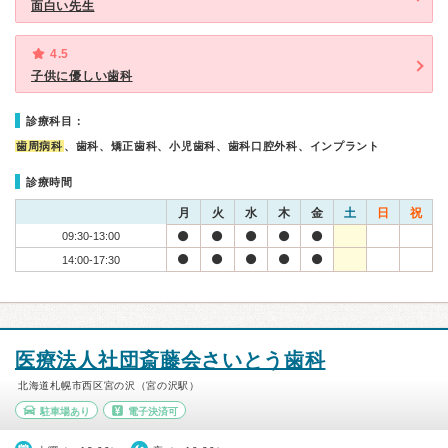
面白い先生
4.5
子供に優しい歯科
診療科目：
歯周病科
、歯科、矯正歯科、小児歯科、歯科口腔外科、インプラント
診療時間
月
火
水
木
金
土
日
祝
09:30-13:00
14:00-17:30
医療法人社団斎藤会さいとう歯科
北海道札幌市西区宮の沢（宮の沢駅）
駐車場あり
電子決済可