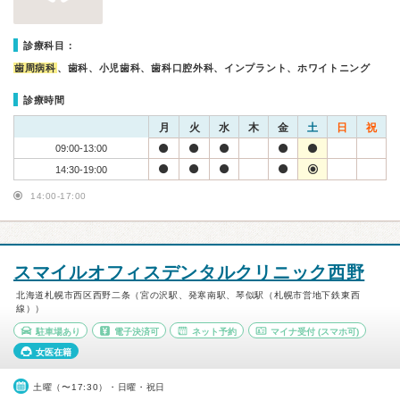
診療科目：
歯周病科
、歯科、小児歯科、歯科口腔外科、インプラント、ホワイトニング
診療時間
月
火
水
木
金
土
日
祝
09:00-13:00
14:30-19:00
14:00-17:00
スマイルオフィスデンタルクリニック西野
北海道札幌市西区西野二条（宮の沢駅、発寒南駅、琴似駅（札幌市営地下鉄東西
線））
駐車場あり
電子決済可
ネット予約
マイナ受付
(スマホ可)
女医在籍
土曜（〜17:30）・日曜・祝日