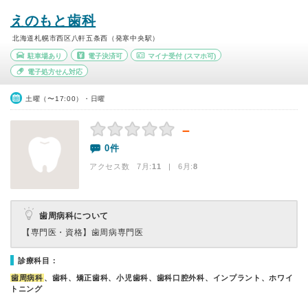
えのもと歯科
北海道札幌市西区八軒五条西（発寒中央駅）
駐車場あり
電子決済可
マイナ受付
(スマホ可)
電子処方せん対応
土曜（〜17:00）・日曜
－
0件
アクセス数 7月:
11
| 6月:
8
歯周病科について
【専門医・資格】
歯周病専門医
診療科目：
歯周病科
、歯科、矯正歯科、小児歯科、歯科口腔外科、インプラント、ホワイ
トニング