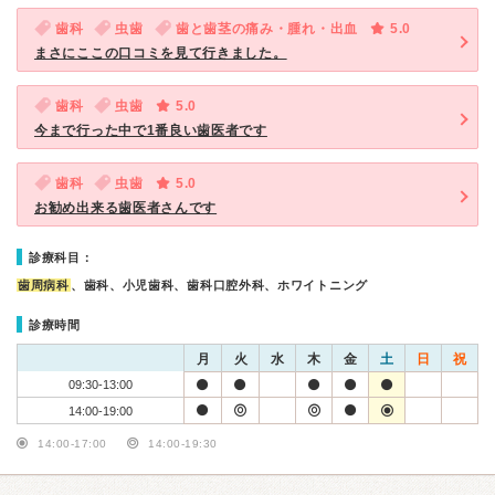
歯科
虫歯
歯と歯茎の痛み・腫れ・出血
5.0
まさにここの口コミを見て行きました。
歯科
虫歯
5.0
今まで行った中で1番良い歯医者です
歯科
虫歯
5.0
お勧め出来る歯医者さんです
診療科目：
歯周病科
、歯科、小児歯科、歯科口腔外科、ホワイトニング
診療時間
月
火
水
木
金
土
日
祝
09:30-13:00
14:00-19:00
14:00-17:00
14:00-19:30