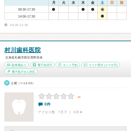
月
火
水
木
金
土
日
祝
09:30-17:30
14:00-17:30
09:30-12:30
村川歯科医院
北海道札幌市西区西野四条
駐車場あり
電子決済可
ネット予約
マイナ受付
(スマホ可)
電子処方せん対応
土曜（〜14:00）
－
0件
アクセス数 7月:
7
| 6月:
4