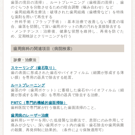
歯茎の境目の清掃）、ルートプレーニング（歯根面の清掃）、歯
のぐらつきを分散させるための咬合調整（噛み合わせ）など
・歯周組織再生療法：破壊された歯周組織（歯槽骨など）を特殊
な薬剤を用いて再生する
・外科手術（フラップ手術）：基本治療で改善しない重度の場
合、歯茎を切開して深い歯周ポケットの奥の汚れを直接除去する
・メンテナンス：治療後、健康な状態を維持し、再発を防ぐた
め、定期検診とクリーニングを行う
歯周病科の関連項目（病院検索）
診療・治療法
スケーリング（歯石取り）
歯の表面に形成された歯石やバイオフィルム（細菌が形成する薄
い膜）を専用の器具で除去する処置。
ルートプレーニング
歯茎の中（歯周ポケット）に蓄積した歯石やバイオフィルム（細
菌が形成する薄い膜）を専用の器具で除去する治療。
PMTC（専門的機械的歯面掃除）
歯科医院で専門家が行う徹底した歯面清掃のこと。
歯周病のレーザー治療
歯科用レーザーを用いた低侵襲な治療法で、患部にのみ作用して
痛みが少ない。深い歯周ポケット内の歯垢・歯石除去や歯周病菌
の殺菌、再発抑制に効果的。（条件により保険適用可）