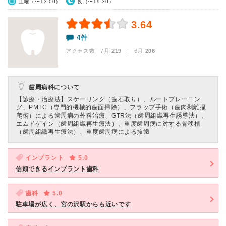
土曜（〜13:00）
夜（〜19:30）
3.64
4件
アクセス数 7月:
219
| 6月:
206
歯周病科について
【診療・治療法】
スケーリング（歯石取り）、ルートプレーニン
グ、PMTC（専門的機械的歯面掃除）、フラップ手術（歯肉剥離掻
爬術）による歯周病の外科治療、GTR法（歯周組織再生誘導法）、
エムドゲイン（歯周組織再生療法）、重度歯周病に対する骨移植
（歯周組織再生療法）、重度歯周病による抜歯
インプラント
5.0
信頼できるインプラント歯科
歯科
5.0
駐車場が広く、宮の沢駅からも近いです