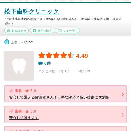
松下歯科クリニック
北海道札幌市西区琴似一条（琴似駅（JR函館本線）、琴似駅（札幌市営地下鉄東西
線））
駐車場あり
電子決済可
マイナ受付
土曜（〜13:30）
4.49
6件
アクセス数 7月:
159
| 6月:
179
歯科
5.0
安心して通える歯医者さん！丁寧な対応と高い技術に大満足
歯科
5.0
安心して通えます