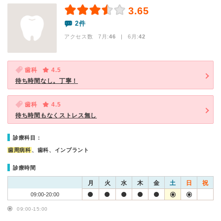
3.65
2件
アクセス数 7月:
46
| 6月:
42
歯科
4.5
待ち時間なし。丁寧！
歯科
4.5
待ち時間もなくストレス無し
診療科目：
歯周病科
、歯科、インプラント
診療時間
月
火
水
木
金
土
日
祝
09:00-20:00
09:00-15:00