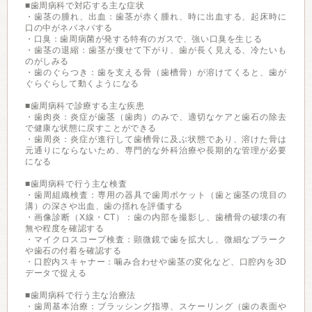
■歯周病科で対応する主な症状
・歯茎の腫れ、出血：歯茎が赤く腫れ、時に出血する、起床時に
口の中がネバネバする
・口臭：歯周病菌が発する特有のガスで、強い口臭を生じる
・歯茎の退縮：歯茎が痩せて下がり、歯が長く見える、冷たいも
のがしみる
・歯のぐらつき：歯を支える骨（歯槽骨）が溶けてくると、歯が
ぐらぐらして動くようになる
■歯周病科で診療する主な疾患
・歯肉炎：炎症が歯茎（歯肉）のみで、適切なケアと歯石の除去
で健康な状態に戻すことができる
・歯周炎：炎症が進行して歯槽骨に及ぶ状態であり、溶けた骨は
元通りにならないため、専門的な外科治療や長期的な管理が必要
になる
■歯周病科で行う主な検査
・歯周組織検査：専用の器具で歯周ポケット（歯と歯茎の境目の
溝）の深さや出血、歯の揺れを評価する
・画像診断（X線・CT）：歯の内部を撮影し、歯槽骨の破壊の有
無や程度を確認する
・マイクロスコープ検査：顕微鏡で歯を拡大し、微細なプラーク
や歯石の付着を確認する
・口腔内スキャナー：噛み合わせや歯茎の変化など、口腔内を3D
データで捉える
■歯周病科で行う主な治療法
・歯周基本治療：ブラッシング指導、スケーリング（歯の表面や