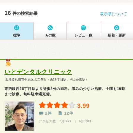
16
件の検索結果
表示順について
標準
★の数
レビュー数
新着・更新
いとデンタルクリニック
北海道札幌市中央区北二条西（西28丁目駅、円山公園駅）
東西線西28丁目駅より徒歩2分の歯科。痛みの少ない治療。土曜も19時
まで診療。無料駐車場完備。
3.99
2件
12件
アクセス数 7月:
277
| 6月:
301