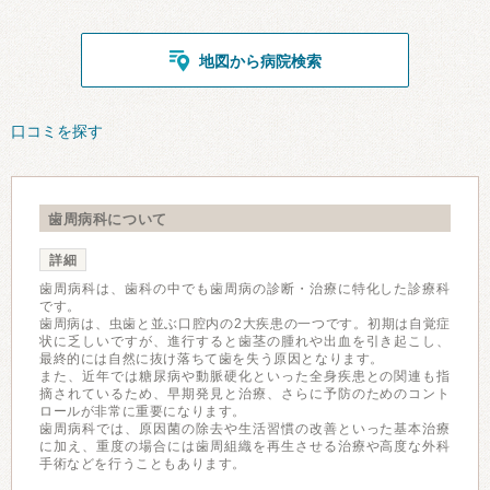
地図から病院検索
口コミを探す
歯周病科について
詳細
歯周病科は、歯科の中でも歯周病の診断・治療に特化した診療科
です。
歯周病は、虫歯と並ぶ口腔内の2大疾患の一つです。初期は自覚症
状に乏しいですが、進行すると歯茎の腫れや出血を引き起こし、
最終的には自然に抜け落ちて歯を失う原因となります。
また、近年では糖尿病や動脈硬化といった全身疾患との関連も指
摘されているため、早期発見と治療、さらに予防のためのコント
ロールが非常に重要になります。
歯周病科では、原因菌の除去や生活習慣の改善といった基本治療
に加え、重度の場合には歯周組織を再生させる治療や高度な外科
手術などを行うこともあります。