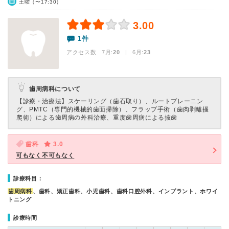
土曜（〜17:30）
3.00
1件
アクセス数 7月:
20
| 6月:
23
歯周病科について
【診療・治療法】
スケーリング（歯石取り）、ルートプレーニン
グ、PMTC（専門的機械的歯面掃除）、フラップ手術（歯肉剥離掻
爬術）による歯周病の外科治療、重度歯周病による抜歯
歯科
3.0
可もなく不可もなく
診療科目：
歯周病科
、歯科、矯正歯科、小児歯科、歯科口腔外科、インプラント、ホワイ
トニング
診療時間