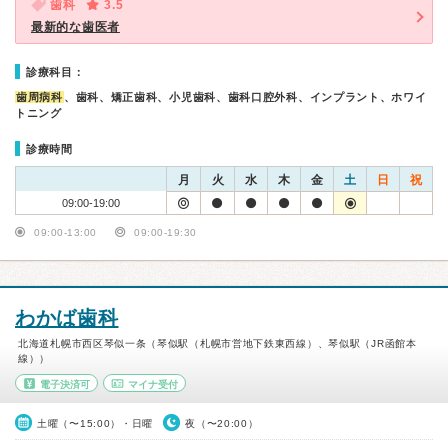
歯科
3.5
最新的な歯医者
診療科目：
歯周病科
、歯科、矯正歯科、小児歯科、歯科口腔外科、インプラント、ホワイ
トニング
診療時間
月
火
水
木
金
土
日
祝
09:00-19:00
09:00-13:00
09:00-19:30
わかば歯科
北海道札幌市西区琴似一条（琴似駅（札幌市営地下鉄東西線）、琴似駅（JR函館本
線））
電子決済可
マイナ受付
土曜（〜15:00）・日曜
夜（〜20:00）