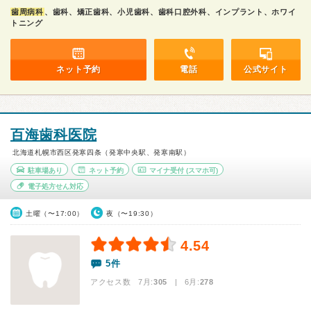
歯周病科
、歯科、矯正歯科、小児歯科、歯科口腔外科、インプラント、ホワイ
トニング
ネット予約
電話
公式サイト
百海歯科医院
北海道札幌市西区発寒四条（発寒中央駅、発寒南駅）
駐車場あり
ネット予約
マイナ受付
(スマホ可)
電子処方せん対応
土曜（〜17:00）
夜（〜19:30）
4.54
5件
アクセス数 7月:
305
| 6月:
278