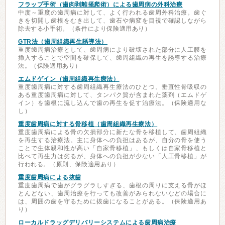
フラップ手術（歯肉剥離掻爬術）による歯周病の外科治療
中度～重度の歯周病に対して、よく行われる歯周外科治療。歯ぐ
きを切開し歯根をむき出して、歯石や病変を目視で確認しながら
除去する小手術。（条件により保険適用あり）
GTR法（歯周組織再生誘導法）
重度歯周病治療として、歯周病により破壊された部分に人工膜を
挿入することで空間を確保して、歯周組織の再生を誘導する治療
法。（保険適用あり）
エムドゲイン（歯周組織再生療法）
重度歯周病に対する歯周組織再生療法のひとつ。垂直性骨吸収の
ある重度歯周病に対して、タンパク質が含まれた薬剤（エムドゲ
イン）を歯根に流し込んで歯の再生を促す治療法。（保険適用な
し）
重度歯周病に対する骨移植（歯周組織再生療法）
重度歯周病による骨の欠損部分に新たな骨を移植して、歯周組織
を再生する治療法。主に身体への負担はあるが、自分の骨を使う
ことで生体親和性が高い「自家骨移植」、もしくは自家骨移植と
比べて再生力は劣るが、身体への負担が少ない「人工骨移植」が
行われる。（原則、保険適用あり）
重度歯周病による抜歯
重度歯周病で歯がグラグラしすぎる、歯根の周りに支える骨がほ
とんどない、歯周治療を行っても改善がみられないなどの場合に
は、周囲の歯を守るために抜歯になることがある。（保険適用あ
り）
ローカルドラッグデリバリーシステムによる歯周病治療