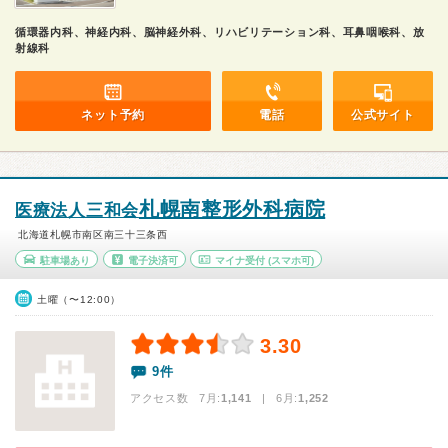
循環器内科、神経内科、脳神経外科、リハビリテーション科、耳鼻咽喉科、放
射線科
ネット予約
電話
公式サイト
札幌南整形外科病院
医療法人三和会
北海道札幌市南区南三十三条西
駐車場あり
電子決済可
マイナ受付
(スマホ可)
土曜（〜12:00）
3.30
9件
アクセス数 7月:
1,141
| 6月:
1,252