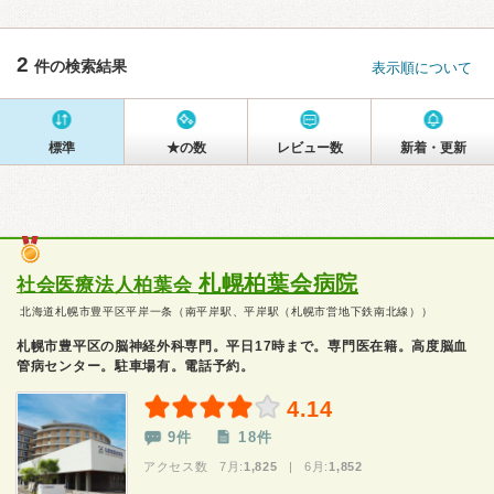
2
件の検索結果
表示順について
標準
★の数
レビュー数
新着・更新
札幌柏葉会病院
社会医療法人柏葉会
北海道札幌市豊平区平岸一条（南平岸駅、平岸駅（札幌市営地下鉄南北線））
札幌市豊平区の脳神経外科専門。平日17時まで。専門医在籍。高度脳血
管病センター。駐車場有。電話予約。
4.14
9件
18件
アクセス数 7月:
1,825
| 6月:
1,852