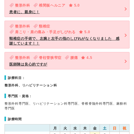
整形外科
椎間板ヘルニア
5.0
患者に、親身に！
整形外科
頸椎症
肩こり・肩の痛み・手足がしびれる
5.0
頸椎症の手術で、左腕と左手の指のしびれがなくなりました 感
謝しています！！
整形外科
脊柱管狭窄症
腰痛
4.5
医師陣は良心的ですが
診療科目：
整形外科、リハビリテーション科
専門医・資格：
整形外科専門医、リハビリテーション科専門医、脊椎脊髄外科専門医、麻酔科
専門医
診療時間
月
火
水
木
金
土
日
祝