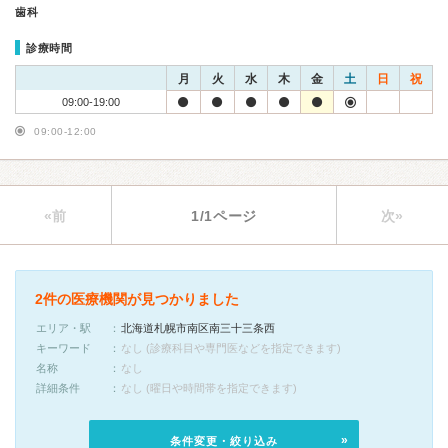
歯科
診療時間
月
火
水
木
金
土
日
祝
09:00-19:00
09:00-12:00
«前
1/1ページ
次»
2件の医療機関が見つかりました
エリア・駅
北海道札幌市南区南三十三条西
キーワード
なし (診療科目や専門医などを指定できます)
名称
なし
詳細条件
なし (曜日や時間帯を指定できます)
条件変更・絞り込み