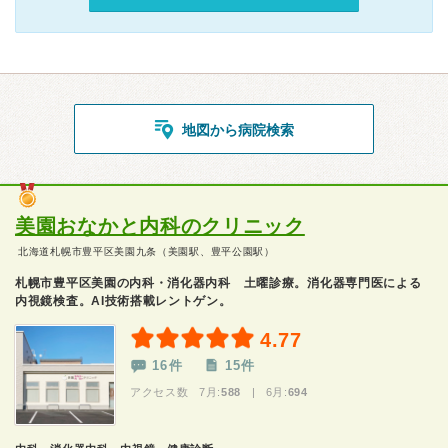
地図から病院検索
美園おなかと内科のクリニック
北海道札幌市豊平区美園九条（美園駅、豊平公園駅）
札幌市豊平区美園の内科・消化器内科 土曜診療。消化器専門医による
内視鏡検査。AI技術搭載レントゲン。
4.77
16件
15件
アクセス数 7月:
588
| 6月:
694