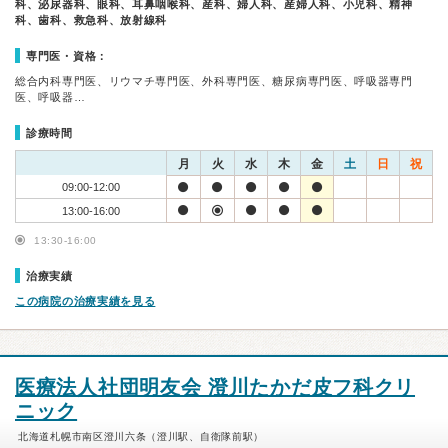
科、泌尿器科、眼科、耳鼻咽喉科、産科、婦人科、産婦人科、小児科、精神
科、歯科、救急科、放射線科
専門医・資格：
総合内科専門医、リウマチ専門医、外科専門医、糖尿病専門医、呼吸器専門
医、呼吸器…
診療時間
月
火
水
木
金
土
日
祝
09:00-12:00
13:00-16:00
13:30-16:00
治療実績
この病院の治療実績を見る
医療法人社団明友会 澄川たかだ皮フ科クリ
ニック
北海道札幌市南区澄川六条（澄川駅、自衛隊前駅）