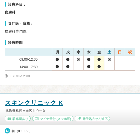
診療科目：
皮膚科
専門医・資格：
皮膚科専門医
診療時間
月
火
水
木
金
土
日
祝
09:00-12:30
14:00-17:30
09:00-12:00
スキンクリニック K
北海道札幌市南区川沿一条
駐車場あり
マイナ受付
(スマホ可)
電子処方せん対応
朝（8:30〜）