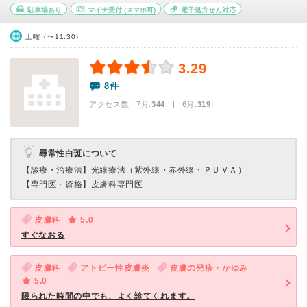
駐車場あり
マイナ受付
(スマホ可)
電子処方せん対応
土曜（〜11:30）
3.29
8件
アクセス数 7月:
344
| 6月:
319
尋常性白斑について
【診療・治療法】
光線療法（紫外線・赤外線・ＰＵＶＡ）
【専門医・資格】
皮膚科専門医
皮膚科
5.0
すぐなおる
皮膚科
アトピー性皮膚炎
皮膚の発疹・かゆみ
5.0
限られた時間の中でも、よく診てくれます。