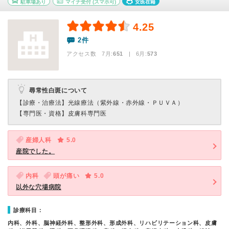
駐車場あり
マイナ受付
(スマホ可)
女医在籍
4.25
2件
アクセス数 7月:
651
| 6月:
573
尋常性白斑について
【診療・治療法】
光線療法（紫外線・赤外線・ＰＵＶＡ）
【専門医・資格】
皮膚科専門医
産婦人科
5.0
産院でした。
内科
頭が痛い
5.0
以外な穴場病院
診療科目：
内科、外科、脳神経外科、整形外科、形成外科、リハビリテーション科、皮膚