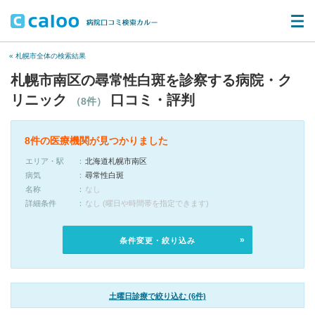
« 札幌市全体の検索結果
札幌市南区の尋常性白斑を診察する病院・ク
リニック
口コミ・評判
（8件）
8件の医療機関が見つかりました
エリア・駅
北海道札幌市南区
病気
尋常性白斑
名称
なし
詳細条件
なし (曜日や時間帯を指定できます)
条件変更・絞り込み
土曜日診療で絞り込む (6件)