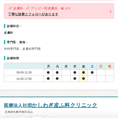
皮膚科
アトピー性皮膚炎
4.5
丁寧な診察とフォローがあります
診療科目：
皮膚科
専門医・資格：
外科専門医、皮膚科専門医
診療時間
月
火
水
木
金
土
日
祝
09:00-11:30
14:30-17:00
かしわぎ皮ふ科クリニック
医療法人社団
北海道札幌市南区石山