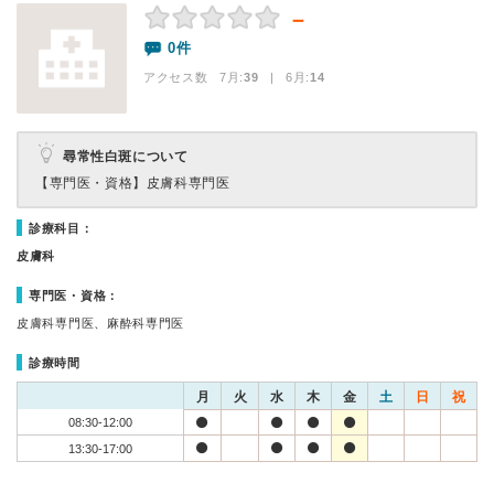
－
0件
アクセス数 7月:
39
| 6月:
14
尋常性白斑について
【専門医・資格】
皮膚科専門医
診療科目：
皮膚科
専門医・資格：
皮膚科専門医、麻酔科専門医
診療時間
月
火
水
木
金
土
日
祝
08:30-12:00
13:30-17:00