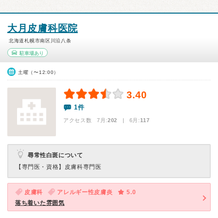
大月皮膚科医院
北海道札幌市南区川沿八条
駐車場あり
土曜（〜12:00）
3.40
1件
アクセス数 7月:
202
| 6月:
117
尋常性白斑について
【専門医・資格】
皮膚科専門医
皮膚科
アレルギー性皮膚炎
5.0
落ち着いた雰囲気