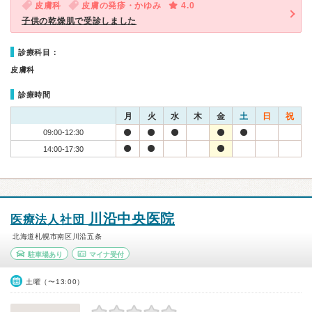
皮膚科
皮膚の発疹・かゆみ
4.0
子供の乾燥肌で受診しました
診療科目：
皮膚科
診療時間
月
火
水
木
金
土
日
祝
09:00-12:30
14:00-17:30
川沿中央医院
医療法人社団
北海道札幌市南区川沿五条
駐車場あり
マイナ受付
土曜（〜13:00）