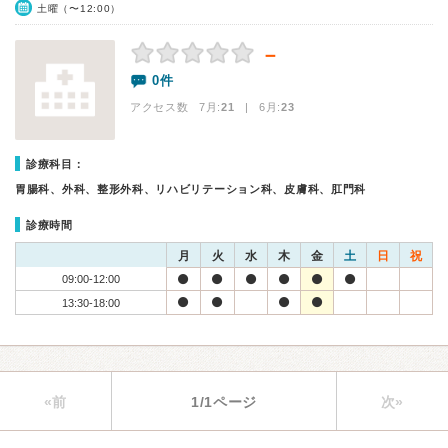
土曜（〜12:00）
－
0件
アクセス数 7月:
21
| 6月:
23
診療科目：
胃腸科、外科、整形外科、リハビリテーション科、皮膚科、肛門科
診療時間
月
火
水
木
金
土
日
祝
09:00-12:00
13:30-18:00
«前
1/1ページ
次»