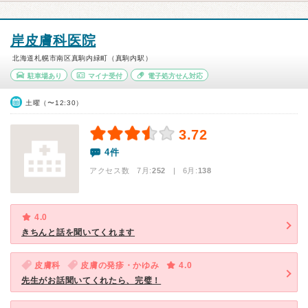
岸皮膚科医院
北海道札幌市南区真駒内緑町（真駒内駅）
駐車場あり
マイナ受付
電子処方せん対応
土曜（〜12:30）
3.72
4件
アクセス数 7月:
252
| 6月:
138
4.0
きちんと話を聞いてくれます
皮膚科
皮膚の発疹・かゆみ
4.0
先生がお話聞いてくれたら、完璧！