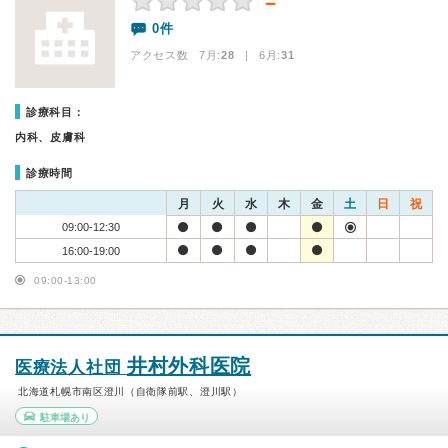
－
0件
アクセス数 7月:
28
| 6月:
31
診療科目：
内科、皮膚科
診療時間
月
火
水
木
金
土
日
祝
09:00-12:30
16:00-19:00
09:00-13:00
井村外科医院
医療法人社団
北海道札幌市南区澄川（自衛隊前駅、澄川駅）
駐車場あり