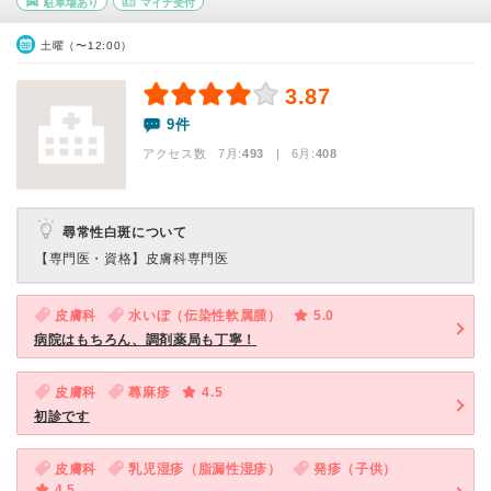
駐車場あり
マイナ受付
土曜（〜12:00）
3.87
9件
アクセス数 7月:
493
| 6月:
408
尋常性白斑について
【専門医・資格】
皮膚科専門医
皮膚科
水いぼ（伝染性軟属腫）
5.0
病院はもちろん、調剤薬局も丁寧！
皮膚科
蕁麻疹
4.5
初診です
皮膚科
乳児湿疹（脂漏性湿疹）
発疹（子供）
4.5