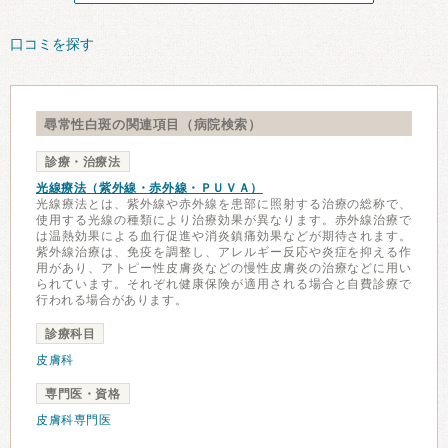
口コミを探す
尋常性白斑の関連項目（病院検索）
診療・治療法
光線療法（紫外線・赤外線・ＰＵＶＡ）
光線療法とは、紫外線や赤外線を患部に照射する治療の総称で、
使用する光線の種類により治療効果が異なります。赤外線治療で
は温熱効果による血行促進や消炎鎮痛効果などが期待されます。
紫外線治療は、免疫を調整し、アレルギー反応や炎症を抑える作
用があり、アトピー性皮膚炎などの慢性皮膚炎の治療などに用い
られています。それぞれ健康保険が適用される場合と自費診療で
行われる場合があります。
診療科目
皮膚科
専門医・資格
皮膚科専門医