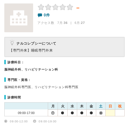
－
0件
アクセス数 7月:
36
| 6月:
27
ナルコレプシーについて
【専門外来】
睡眠専門外来
診療科目：
脳神経外科、リハビリテーション科
専門医・資格：
脳神経外科専門医、リハビリテーション科専門医
診療時間
月
火
水
木
金
土
日
祝
09:00-17:00
09:00-12:00
09:00-19:00