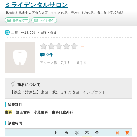
ミライデンタルサロン
北海道札幌市中央区南六条西（すすきの駅、豊水すすきの駅、資生館小学校前駅）
電子決済可
マイナ受付
土曜（〜18:00）・日曜・祝日
－
0件
アクセス数 7月:
5
| 6月:
4
歯科について
【診療・治療法】
虫歯・親知らずの抜歯、インプラント
診療科目：
歯科
、矯正歯科、小児歯科、歯科口腔外科
診療時間
月
火
水
木
金
土
日
祝