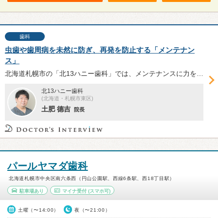
歯科
虫歯や歯周病を未然に防ぎ、再発を防止する「メンテナン
ス」
北海道札幌市の「北13ハニー歯科」では、メンテナンスに力を入れる。虫歯・歯周病の原因を除去する一般的なクリーニングはもちろん、専用パウダーとジェット水流によるパウダークリーニングも提供。メンテナンスとその重要性について土肥德吉院長に伺った。
北13ハニー歯科
(北海道・札幌市東区)
土肥 德吉
院長
パールヤマダ歯科
北海道札幌市中央区南六条西（円山公園駅、西線6条駅、西18丁目駅）
駐車場あり
マイナ受付
(スマホ可)
土曜（〜14:00）
夜（〜21:00）