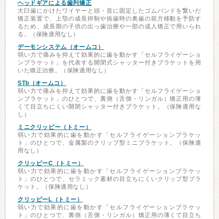
ヘッドギアによる歯列矯正
大臼歯にかけたワイヤーと頭・首に固定したゴムバンドを繋いだ
矯正装置で、上顎の成長抑制や抜歯時の奥歯の前方移動を予防す
るため、成長期の子供の出っ歯治療や一部の成人矯正で用いられ
る。（保険適用なし）
デーモンシステム（オームコ）
弱い力で痛みを抑えて効果的に歯を動かす「セルフライゲーショ
ンブラケット」を代表する開閉式シャッター付きブラケットを用
いた矯正治療。（保険適用なし）
STb（オームコ）
弱い力で痛みを抑えて効果的に歯を動かす「セルフライゲーショ
ンブラケット」のひとつで、裏側（舌側・リンガル）矯正用の薄
くて目立ちにくい開閉シャッター付きブラケット。（保険適用な
し）
ミニクリッピー（トミー）
弱い力で効果的に歯を動かす「セルフライゲーションブラケッ
ト」のひとつで、金属製のクリップ型ミニブラケット。（保険適
用なし）
クリッピーC（トミー）
弱い力で効果的に歯を動かす「セルフライゲーションブラケッ
ト」のひとつで、セラミック素材の目立ちにくいクリップ型ブラ
ケット。（保険適用なし）
クリッピーL（トミー）
弱い力で効果的に歯を動かす「セルフライゲーションブラケッ
ト」のひとつで、裏側（舌側・リンガル）矯正用の薄くて目立ち