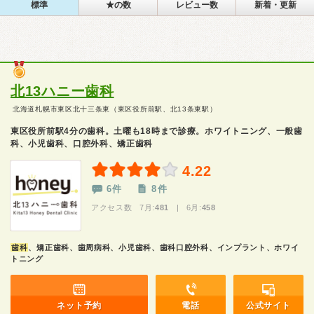
標準
★の数
レビュー数
新着・更新
北13ハニー歯科
北海道札幌市東区北十三条東（東区役所前駅、北13条東駅）
東区役所前駅4分の歯科。土曜も18時まで診療。ホワイトニング、一般歯
科、小児歯科、口腔外科、矯正歯科
4.22
6件
8件
アクセス数 7月:
481
| 6月:
458
歯科
、矯正歯科、歯周病科、小児歯科、歯科口腔外科、インプラント、ホワイ
トニング
ネット予約
電話
公式サイト