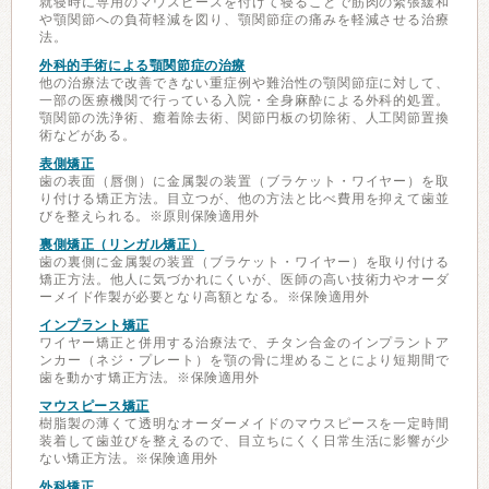
就寝時に専用のマウスピースを付けて寝ることで筋肉の緊張緩和
や顎関節への負荷軽減を図り、顎関節症の痛みを軽減させる治療
法。
外科的手術による顎関節症の治療
他の治療法で改善できない重症例や難治性の顎関節症に対して、
一部の医療機関で行っている入院・全身麻酔による外科的処置。
顎関節の洗浄術、癒着除去術、関節円板の切除術、人工関節置換
術などがある。
表側矯正
歯の表面（唇側）に金属製の装置（ブラケット・ワイヤー）を取
り付ける矯正方法。目立つが、他の方法と比べ費用を抑えて歯並
びを整えられる。※原則保険適用外
裏側矯正（リンガル矯正）
歯の裏側に金属製の装置（ブラケット・ワイヤー）を取り付ける
矯正方法。他人に気づかれにくいが、医師の高い技術力やオーダ
ーメイド作製が必要となり高額となる。※保険適用外
インプラント矯正
ワイヤー矯正と併用する治療法で、チタン合金のインプラントア
ンカー（ネジ・プレート）を顎の骨に埋めることにより短期間で
歯を動かす矯正方法。※保険適用外
マウスピース矯正
樹脂製の薄くて透明なオーダーメイドのマウスピースを一定時間
装着して歯並びを整えるので、目立ちにくく日常生活に影響が少
ない矯正方法。※保険適用外
外科矯正