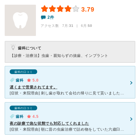
3.79
2件
アクセス数 7月:
31
| 6月:
50
歯科について
【診療・治療法】
虫歯・親知らずの抜歯、インプラント
歯科の口コミ
歯科
5.0
遅くまで営業されてます。
[症状・来院理由] 刺し歯が取れて会社の帰りに見て貰いました。 [感想・費用・待ち時間・看護師などスタッフの対応] 治療方法を解り易く説明して下さるので安心です。先生、スタッフの方の対応も親切で
歯科の口コミ
歯科
4.5
夜の診療で急な状態でも対応してくれました
[症状・来院理由] 朝に昔の虫歯治療で詰め物をしていた六歳臼歯の銀が取れてしまい、仕事帰りに予約して病院へ伺いました。 [医師の診断・治療法] 古い治療の仕方が悪く、大きな六歳臼歯をキチンとカバ