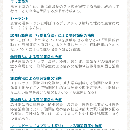
フッ素塗布
虫歯予防のため、歯に高濃度のフッ素を塗布する治療。継続して
行うことで虫歯を予防する効果が持続する。
シーラント
奥歯の溝をレジンと呼ばれるプラスチック樹脂で埋めて虫歯にな
りにくくする方法。
認知行動療法（行動変容法）による顎関節症の治療
食いしばり、上の歯と下の歯を接触させる癖などの「習慣的行
動」が顎関節症の原因となると自覚した上で、行動回避のための
セルフケアによって症状改善を図る治療法。
物理療法による顎関節症の治療
理学療法のひとつで、温熱、冷却、超音波、電気などの物理的刺
激を利用して、顎関節症による痛みの緩和や組織修復を図る治療
法。
運動療法による顎関節症の治療
ストレッチ、関節可動化訓練、筋力増強訓練など顎関節や周りの
筋肉を動かすことで顎関節症の症状改善を図る治療法。（医師か
ら正しい指導を受けた後のセルフケアが主体となる）
薬物療法による顎関節症の治療
急性期は消炎鎮痛薬・筋弛緩薬・漢方薬、慢性期は非がん性慢性
疼痛治療薬により、顎関節症の痛み軽減や筋肉の緊張緩和を図る
治療法。保険外治療には、ボツリヌス注射や中枢性弛緩薬、抗う
つ薬がある。
マウスピース（スプリント療法）による顎関節症の治療