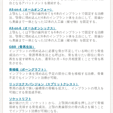
台となるアバットメントを連結する。
All-on-4（オールオンフォー）
上顎もしくは下顎の歯列全てを4本のインプラントで固定する治療
法。顎骨に埋め込んだ4本のインプラント体を土台にして、前歯か
ら奥歯まで一体となった12本の人工歯（被せ物）を固定する。
All-on-6（オールオンシックス）
上顎もしくは下顎の歯列全てを6本のインプラントで固定する治療
法。顎骨に埋め込んだ6本のインプラント体を土台にして、前歯か
ら奥歯まで一体となった12本の人工歯（被せ物）を固定する。
GBR（骨再生法）
インプラントの埋め込みに必要な骨が不足している時に行う骨造
成法の一つ。骨誘導再生法とも呼ばれ、骨を造りたい部位に骨の
再生を促す材料を入れ、通常3か月～6か月程度置くことで骨を再
生させる。
骨移植（ボーングラフト）
インプラント体を埋め込む予定の部分に骨を移植する治療。骨量
不足でもインプラント治療が可能。
リッジエクスパンジョン（スプリットクレスト）
専用の器具で狭い歯槽骨の骨幅を拡大し、インプラントの埋入を
可能にする骨造成手術。
ソケットリフト
歯が抜けた穴（ソケット）から、上顎洞の粘膜を押し上げて骨補
填材を充填する骨造成法。上顎の奥歯部分の骨の高さを補うこと
でインプラント治療が可能になる。