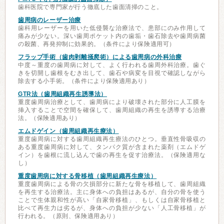
歯科医院で専門家が行う徹底した歯面清掃のこと。
歯周病のレーザー治療
歯科用レーザーを用いた低侵襲な治療法で、患部にのみ作用して
痛みが少ない。深い歯周ポケット内の歯垢・歯石除去や歯周病菌
の殺菌、再発抑制に効果的。（条件により保険適用可）
フラップ手術（歯肉剥離掻爬術）による歯周病の外科治療
中度～重度の歯周病に対して、よく行われる歯周外科治療。歯ぐ
きを切開し歯根をむき出して、歯石や病変を目視で確認しながら
除去する小手術。（条件により保険適用あり）
GTR法（歯周組織再生誘導法）
重度歯周病治療として、歯周病により破壊された部分に人工膜を
挿入することで空間を確保して、歯周組織の再生を誘導する治療
法。（保険適用あり）
エムドゲイン（歯周組織再生療法）
重度歯周病に対する歯周組織再生療法のひとつ。垂直性骨吸収の
ある重度歯周病に対して、タンパク質が含まれた薬剤（エムドゲ
イン）を歯根に流し込んで歯の再生を促す治療法。（保険適用な
し）
重度歯周病に対する骨移植（歯周組織再生療法）
重度歯周病による骨の欠損部分に新たな骨を移植して、歯周組織
を再生する治療法。主に身体への負担はあるが、自分の骨を使う
ことで生体親和性が高い「自家骨移植」、もしくは自家骨移植と
比べて再生力は劣るが、身体への負担が少ない「人工骨移植」が
行われる。（原則、保険適用あり）