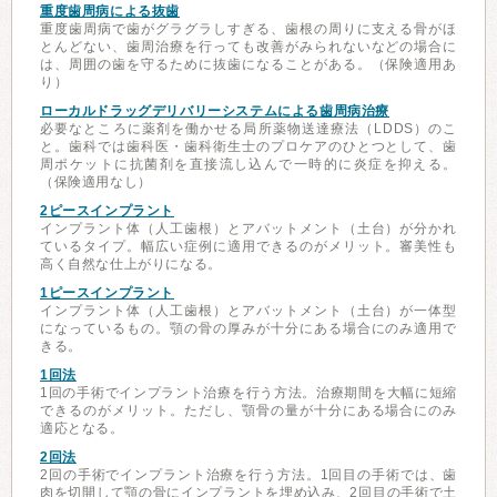
重度歯周病による抜歯
重度歯周病で歯がグラグラしすぎる、歯根の周りに支える骨がほ
とんどない、歯周治療を行っても改善がみられないなどの場合に
は、周囲の歯を守るために抜歯になることがある。（保険適用あ
り）
ローカルドラッグデリバリーシステムによる歯周病治療
必要なところに薬剤を働かせる局所薬物送達療法（LDDS）のこ
と。歯科では歯科医・歯科衛生士のプロケアのひとつとして、歯
周ポケットに抗菌剤を直接流し込んで一時的に炎症を抑える。
（保険適用なし）
2ピースインプラント
インプラント体（人工歯根）とアバットメント（土台）が分かれ
ているタイプ。幅広い症例に適用できるのがメリット。審美性も
高く自然な仕上がりになる。
1ピースインプラント
インプラント体（人工歯根）とアバットメント（土台）が一体型
になっているもの。顎の骨の厚みが十分にある場合にのみ適用で
きる。
1回法
1回の手術でインプラント治療を行う方法。治療期間を大幅に短縮
できるのがメリット。ただし、顎骨の量が十分にある場合にのみ
適応となる。
2回法
2回の手術でインプラント治療を行う方法。1回目の手術では、歯
肉を切開して顎の骨にインプラントを埋め込み、2回目の手術で土