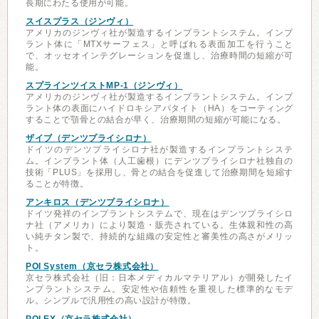
長期にわたる使用が可能。
スイスプラス（ジンヴィ）
アメリカのジンヴィ社が製造するインプラントシステム。インプ
ラント体に「MTXサーフェス」と呼ばれる表面加工を行うこと
で、オッセオインテグレーションを促進し、治療時間の短縮が可
能。
スプラインツイストMP-1（ジンヴィ）
アメリカのジンヴィ社が製造するインプラントシステム。インプ
ラント体の表面にハイドロキシアパタイト（HA）をコーティング
することで顎骨との結合が早く、治療期間の短縮が可能になる。
ザイブ（デンツプライシロナ）
ドイツのデンツプライシロナ社が製造するインプラントシステ
ム。インプラント体（人工歯根）にデンツプライシロナ社独自の
技術「PLUS」を採用し、骨との結合を促進して治療期間を短縮す
ることが特徴。
アンキロス（デンツプライシロナ）
ドイツ発祥のインプラントシステムで、現在はデンツプライシロ
ナ社（アメリカ）により製造・販売されている。生体親和性の高
い純チタン製で、持続的な組織の安定性と審美性の高さがメリッ
ト。
POI System（京セラ株式会社）
京セラ株式会社（旧：日本メディカルマテリアル）が開発したイ
ンプラントシステム。安定性や信頼性を重視した標準的なモデ
ル。シンプルで汎用性の高い設計が特徴。