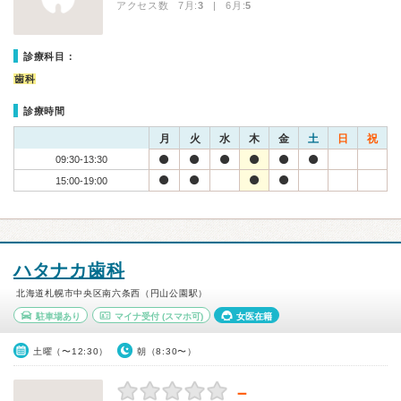
アクセス数 7月:
3
| 6月:
5
診療科目：
歯科
診療時間
月
火
水
木
金
土
日
祝
09:30-13:30
15:00-19:00
ハタナカ歯科
北海道札幌市中央区南六条西（円山公園駅）
駐車場あり
マイナ受付
(スマホ可)
女医在籍
土曜（〜12:30）
朝（8:30〜）
－