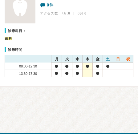
0件
アクセス数 7月:
6
| 6月:
6
診療科目：
歯科
診療時間
月
火
水
木
金
土
日
祝
08:30-12:30
13:30-17:30