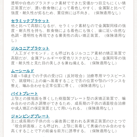
透明や白色のプラスチック素材でできた安価かつ目立ちにくい矯
正装置だが、濃い飲食物によって着色しやすく、金属製と比べて
強度・耐久性が劣るため、重症例には不向き。（保険適用なし）
セラミックブラケット
他と比べて高額になるが、セラミック素材なので金属製同様の強
度・耐久性を持ち、飲食物による着色にも強く、歯に近い自然な
色調・透明性を再現できる審美性の高い矯正装置。（保険適用な
し）
ジルコニアブラケット
「人工ダイヤモンド」とも呼ばれるジルコニア素材の矯正装置で
高額だが、金属アレルギーや変色リスクがない上、金属同等の強
度・耐久性と見た目の美しさを兼ね備える。（保険適用なし）
ムーシールド
3歳～5歳までの子供の受け口（反対咬合）治療専用マウスピース
で、就寝時に上の歯へ装着することで舌の位置や顎のバランスを
整え、噛み合わせを正常位置に導く。（保険適用なし）
バイトプレート
上顎との接地面を厚くした樹脂製プレート型の床矯正装置で、噛
み合わせの高さ調整ができるため、成長期の子供の過蓋咬合治療
や成人矯正の保定装置として用いられる。（保険適用なし）
ジャンピングプレート
主に成長期の子供の出っ歯改善に使われる床矯正装置のひとつで
「咬合斜面板」とも呼ばれ、上顎に装着して奥歯のかみ合わせを
高くすることで下の前歯を前方に誘導する。（保険適用なし）