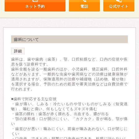
ネット予約
電話
公式サイト
歯科について
詳細
歯科は、歯や歯肉（歯茎）、顎、口腔粘膜など、口内の症状や疾
患を扱う診療科です。
歯科全般を診る一般歯科のほか、小児歯科、矯正歯科、口腔外科
などがあります。一般的な虫歯や歯周病などの治療は健康保険が
適用されますが、保険適用外の治療や補綴物（詰め物、被せ物）
を選択する場合、予防のための処置や審美治療などは自費治療で
行われます。
■歯科で対応する主な症状
・歯が痛い、しみる：冷たいものや甘いものがしみる（知覚過
敏）、噛むと痛い、何もしなくてもズキズキ痛む
・歯茎の腫れ：歯茎が赤く腫れる、出血する、膿が出る
・顎の違和感：口が開けにくい、「カクカク」音が鳴る、顎が痛
い
・歯並びが悪い：噛みにくい、前歯が噛みあわない、口が閉じに
くい
・口内炎、できもの：頻繁に口内炎ができる、粘膜に治らないし