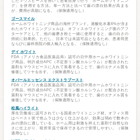
したマウスピースを用いて患者自身で行う「ホームホワイトニン
グ」を併用する方法。単一方法と比べて歯の漂白効果が高まる
が、費用が高額になる。（保険適用なし）
ゴースマイル
ホームホワイトニング商品の海外ブランド。過酸化水素6%が含ま
れたホワイトニングジェルは、オフィスホワイトニング後のアフ
ターケアとして、他の歯磨き粉と一緒に使用すると、歯の白さの
持続に効果的。ただし、日本では未認可品となるため、患者同意
ならびに歯科医院の個人輸入となる。（保険適用なし）
デイ ホワイト
FDA（アメリカ食品医薬品局）認可の日中用ホームホワイトニン
グ商品。特許成分APC（不定形リン酸カルシウム）が配合された
薬剤をマウスピースに入れて装着することで、歯のエナメル質を
修復してツヤを出す。（保険適用なし）
オパールエッセンス エクストラブースト
FDA（アメリカ食品医薬品局）認可の日中用ホームホワイトニン
グ商品。特許成分APC（不定形リン酸カルシウム）が配合された
薬剤をマウスピースに入れて装着することで、歯のエナメル質を
修復してツヤを出す。（保険適用なし）
松風ハイライト
厚生労働省に認可されている国産ホワイトニング材。オフィス用
はペースト状で色ムラは少なく仕上がるが、効果は弱めで数本の
みの漂白に適している。ホーム用は刺激を抑えた薬剤で自然な白
さに仕上がり、暗所常温で保存できるので管理しやすい。（保険
適用なし）