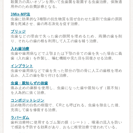
殺菌力の高いオゾンを用いて虫歯菌を殺菌する虫歯治療。保険適
用外のため自費診療となる。
3Mix-MP法
虫歯に効果的な3種類の抗生物質を混ぜ合わせた薬剤で虫歯の原因
菌を死滅させ、歯の再石灰化を促す治療。
ブリッジ
虫歯などの理由で失った歯の隙間を埋めるため、両隣の歯を削
り、それらの歯の根を利用して人工の歯を補う治療。
入れ歯治療
虫歯や歯周病などで上顎または下顎の全ての歯を失った場合に義
歯（入れ歯）を作製し、噛む機能や見た目を回復させる治療。
インプラント
虫歯や歯周病などで歯を失った部分の顎の骨に人工の歯根を埋め
込み、人工の歯を取り付ける治療。
虫歯・親知らずの抜歯
痛み止めの麻酔を使用し、虫歯になった歯や親知らず（親不知）
を人為的に抜く治療。
コンポジットレジン
詰め物用の白色の樹脂で、CRとも呼ばれる。虫歯を除去した後、
充填して歯を修復する治療。
ラバーダム
歯科治療時に使用するゴム製の膜（シート）。唾液の流入を防い
で感染を予防する効果があり、おもに根管治療で使われている。