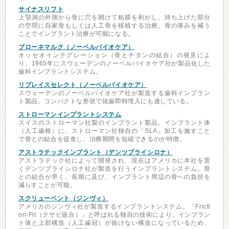
サイナスリフト
上顎洞の外側から骨に穴を開けて粘膜を剥がし、持ち上げた部分
の空間に自家骨もしくは人工骨を移植する治療。骨の厚みを補う
ことでインプラント治療が可能になる。
ブローネマルク（ノーベルバイオケア）
オッセオインテグレーション（骨とチタンの結合）の発見によ
り、1965年にスウェーデンのノーベルバイオケア社が製品化した
歯科インプラントシステム。
リプレイスセレクト（ノーベルバイオケア）
スウェーデンのノーベルバイオケア社が製造する歯科インプラン
ト製品。コンパクトな形状で抜歯即時埋入にも適している。
ストローマンインプラントシステム
スイスのストローマン社製のインプラント製品。インプラント体
（人工歯根）に、ストローマン社独自の「SLA」加工を施すこと
で骨との結合を促進し、治療期間を短縮できるのが特徴。
アストラテックインプラント（デンツプライシロナ）
アストラテック社によって開発され、現在はアメリカに本社を置
くデンツプライシロナ社が製造を行うインプラントシステム。骨
との結合が早く、長期に及び、インプラント周辺の骨への負担を
減らすことが可能。
スクリューベント（ジンヴィ）
アメリカのジンヴィ社が製造するインプラントシステム。「Fricti
on-Fit（クサビ嵌合）」と呼ばれる独自の技術により、インプラン
ト体と上部構造（人工歯冠）が抜けない構造になっているため、