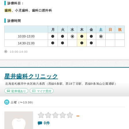
診療科目：
歯科
、小児歯科、歯科口腔外科
診療時間
月
火
水
木
金
土
日
祝
10:00-13:00
14:30-21:00
10:00-14:00
星井歯科クリニック
北海道札幌市中央区南六条西（西線6条駅、西18丁目駅、西線9条旭山公園通駅）
駐車場あり
マイナ受付
土曜（〜13:30）
－
0件