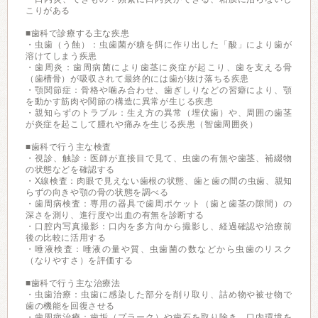
こりがある
■歯科で診療する主な疾患
・虫歯（う蝕）：虫歯菌が糖を餌に作り出した「酸」により歯が
溶けてしまう疾患
・歯周炎：歯周病菌により歯茎に炎症が起こり、歯を支える骨
（歯槽骨）が吸収されて最終的には歯が抜け落ちる疾患
・顎関節症：骨格や噛み合わせ、歯ぎしりなどの習癖により、顎
を動かす筋肉や関節の構造に異常が生じる疾患
・親知らずのトラブル：生え方の異常（埋伏歯）や、周囲の歯茎
が炎症を起こして腫れや痛みを生じる疾患（智歯周囲炎）
■歯科で行う主な検査
・視診、触診：医師が直接目で見て、虫歯の有無や歯茎、補綴物
の状態などを確認する
・X線検査：肉眼で見えない歯根の状態、歯と歯の間の虫歯、親知
らずの向きや顎の骨の状態を調べる
・歯周病検査：専用の器具で歯周ポケット（歯と歯茎の隙間）の
深さを測り、進行度や出血の有無を診断する
・口腔内写真撮影：口内を多方向から撮影し、経過確認や治療前
後の比較に活用する
・唾液検査：唾液の量や質、虫歯菌の数などから虫歯のリスク
（なりやすさ）を評価する
■歯科で行う主な治療法
・虫歯治療：虫歯に感染した部分を削り取り、詰め物や被せ物で
歯の機能を回復させる
・歯周病治療：歯垢（プラーク）や歯石を取り除き、口内環境を