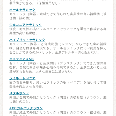
着予防ができる。（保険適用なし）
オールセラミック
セラミック（陶器）素材だけで作られた審美性の高い補綴物（被
せ物・詰め物）。
ジルコニアセラミック
強度・耐久性の高いジルコニアにセラミックを重ねて作成する審
美性の高い補綴物。
ハイブリットセラミック
セラミック（陶器）と合成樹脂（レジン）からできた歯の補綴
物。自然な白さを再現でき、オールセラミックに比べ費用を抑え
ることができるのがメリット。金属アレルギーの心配もない。
エステニアC＆B
セラミック（陶器）と合成樹脂（プラスチック）でできた歯の修
復材。自然な白さや噛み心地を再現できるが、金属に比べると強
度が落ちるため、大きな虫歯には適さない。
ラミネートべニア
歯の表面を削り、薄いセラミックの板（ベニア）を貼り付けて審
美性を向上させる治療。
メタルボンド
内側が金属で外側がセラミック（陶器）の被せ物（クラウン、差
し歯）のこと。
AGCガルバノクラウン
内側が純金で外側がセラミック（陶器）のクラウン（被せ物、差