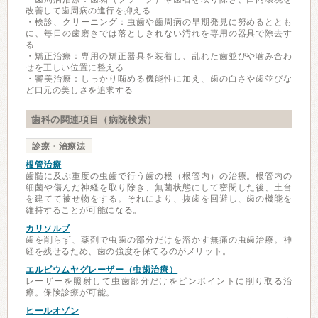
改善して歯周病の進行を抑える
・検診、クリーニング：虫歯や歯周病の早期発見に努めるととも
に、毎日の歯磨きでは落としきれない汚れを専用の器具で除去す
る
・矯正治療：専用の矯正器具を装着し、乱れた歯並びや噛み合わ
せを正しい位置に整える
・審美治療：しっかり噛める機能性に加え、歯の白さや歯並びな
ど口元の美しさを追求する
歯科の関連項目（病院検索）
診療・治療法
根管治療
歯髄に及ぶ重度の虫歯で行う歯の根（根管内）の治療。根管内の
細菌や傷んだ神経を取り除き、無菌状態にして密閉した後、土台
を建てて被せ物をする。それにより、抜歯を回避し、歯の機能を
維持することが可能になる。
カリソルブ
歯を削らず、薬剤で虫歯の部分だけを溶かす無痛の虫歯治療。神
経を残せるため、歯の強度を保てるのがメリット。
エルビウムヤグレーザー（虫歯治療）
レーザーを照射して虫歯部分だけをピンポイントに削り取る治
療。保険診療が可能。
ヒールオゾン