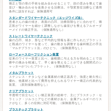
矯正と顎の骨の手術を組み合わせることで、顔の歪みを整えて歯
並び・噛み合わせを改善させる治療法。※顎変形症治療など適用
条件に該当すれば、保険適用可
スタンダードワイヤーテクニック（エッジワイズ法）
患者さんの歯の傾き、表面の凸凹、治療段階などに合わせて、矯
正医がワイヤーを細かく調整しながら歯並びを整えるフルオーダ
ーメイドの矯正手法。（保険適用なし）
ストレートワイヤーテクニック
歯の凸凹、傾き、形など平均的な情報を基に作られたブラケット
と既成のワイヤーを使って、歯の動きを調整する歯科矯正の手法
「マルチブラケット法」のひとつ。（保険適用なし）
ローフォースローフリクション装置
従来のワイヤー装置と比べ、歯根膜に与える力を弱めることで治
療中の痛みを軽減して、早く歯を整えることができる開閉式のシ
ャッターがついたブラケット。（保険適用なし）
メタルブラケット
ステンレス・チタンなど金属素材の矯正器具で、強度と耐久性に
優れ、他素材と比べて費用を抑えられるワイヤー矯正の代表的な
装置。（原則保険適用なし）
クリアブラケット
半透明で目立ちにくい矯正装置の総称で、主にプラスチック・セ
ラミック・ジルコニアなどの素材があり、金属アレルギーのリス
クがなく、多くの症例に対応可能。（保険適用なし）
プラスチックブラケット