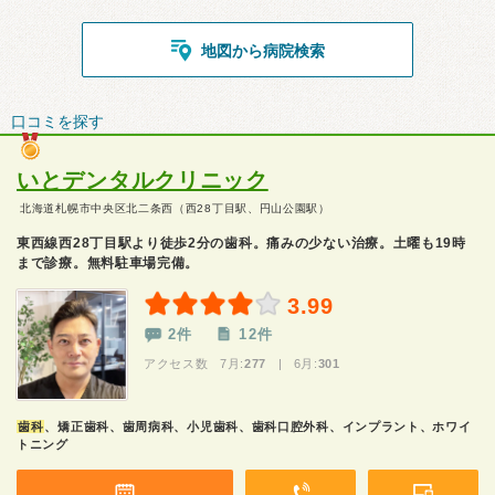
地図から病院検索
口コミを探す
いとデンタルクリニック
北海道札幌市中央区北二条西（西28丁目駅、円山公園駅）
東西線西28丁目駅より徒歩2分の歯科。痛みの少ない治療。土曜も19時
まで診療。無料駐車場完備。
3.99
2件
12件
アクセス数 7月:
277
| 6月:
301
歯科
、矯正歯科、歯周病科、小児歯科、歯科口腔外科、インプラント、ホワイ
トニング