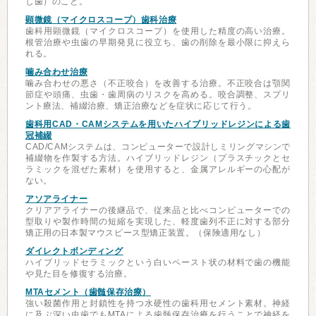
し歯）のこと。
顕微鏡（マイクロスコープ）歯科治療
歯科用顕微鏡（マイクロスコープ）を使用した精度の高い治療。
根管治療や虫歯の早期発見に役立ち、歯の削除を最小限に抑えら
れる。
噛み合わせ治療
噛み合わせの悪さ（不正咬合）を改善する治療。不正咬合は顎関
節症や頭痛、虫歯・歯周病のリスクを高める。咬合調整、スプリ
ント療法、補綴治療、矯正治療などを症状に応じて行う。
歯科用CAD・CAMシステムを用いたハイブリッドレジンによる歯
冠補綴
CAD/CAMシステムは、コンピューターで設計しミリングマシンで
補綴物を作製する方法。ハイブリッドレジン（プラスチックとセ
ラミックを混ぜた素材）を使用すると、金属アレルギーの心配が
ない。
アソアライナー
クリアアライナーの後継品で、従来品と比べコンピューターでの
型取りや製作時間の短縮を実現した、軽度歯列不正に対する部分
矯正用の日本製マウスピース型矯正装置。（保険適用なし）
ダイレクトボンディング
ハイブリッドセラミックという白いペースト状の材料で歯の機能
や見た目を修復する治療。
MTAセメント（歯髄保存治療）
強い殺菌作用と封鎖性を持つ水硬性の歯科用セメント素材。神経
に及ぶ深い虫歯でもMTAによる歯髄保存治療を行うことで神経を