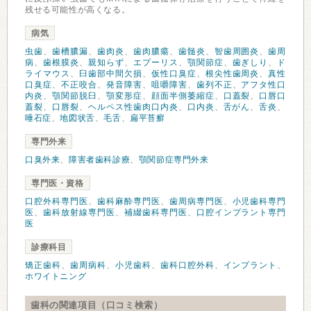
残せる可能性が高くなる。
病気
虫歯
、
歯槽膿漏
、
歯肉炎
、
歯肉膿瘍
、
歯髄炎
、
智歯周囲炎
、
歯周
病
、
歯根膜炎
、
親知らず
、
エプーリス
、
顎関節症
、
歯ぎしり
、
ド
ライマウス
、
臼歯部中間欠損
、
仮性口臭症
、
根尖性歯周炎
、
真性
口臭症
、
不正咬合
、
発音障害
、
咀嚼障害
、
歯列不正
、
アフタ性口
内炎
、
顎関節脱臼
、
顎変形症
、
顔面半側萎縮症
、
口蓋裂
、
口唇口
蓋裂
、
口唇裂
、
ヘルペス性歯肉口内炎
、
口内炎
、
舌がん
、
舌炎
、
唾石症
、
地図状舌
、
毛舌
、
扁平苔癬
専門外来
口臭外来
、
障害者歯科診療
、
顎関節症専門外来
専門医・資格
口腔外科専門医
、
歯科麻酔専門医
、
歯周病専門医
、
小児歯科専門
医
、
歯科放射線専門医
、
補綴歯科専門医
、
口腔インプラント専門
医
診療科目
矯正歯科
、
歯周病科
、
小児歯科
、
歯科口腔外科
、
インプラント
、
ホワイトニング
歯科の関連項目（口コミ検索）