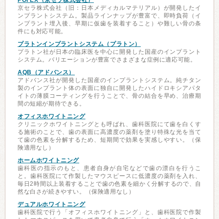
POI EX（京セラ株式会社）
京セラ株式会社（旧：日本メディカルマテリアル）が開発したイ
ンプラントシステム。製品ラインナップが豊富で、即時負荷（イ
ンプラント埋入後、早期に仮歯を装着すること）や難しい骨の条
件にも対応可能。
プラトンインプラントシステム（プラトン）
プラトン社が日本の臨床医を中心に開発した国産のインプラント
システム。バリエーションが豊富でさまざまな症例に適応可能。
AQB（アドバンス）
アドバンス社が開発した国産のインプラントシステム。純チタン
製のインプラント体の表面に独自に開発したハイドロキシアパタ
イトの薄膜コーティングを行うことで、骨の結合を早め、治療期
間の短縮が期待できる。
オフィスホワイトニング
クリニックホワイトニングとも呼ばれ、歯科医院にて歯を白くす
る施術のことで、歯の表面に高濃度の薬剤を塗り特殊な光を当て
て歯の色素を分解するため、短期間で効果を実感しやすい。（保
険適用なし）
ホームホワイトニング
歯科医の指示のもと、患者自身が自宅などで歯の漂白を行うこ
と。歯科医院にて作製したマウスピースに低濃度の薬剤を入れ、
毎日2時間以上装着することで歯の色素を細かく分解するので、自
然な白さが続きやすい。（保険適用なし）
デュアルホワイトニング
歯科医院で行う「オフィスホワイトニング」と、歯科医院で作製