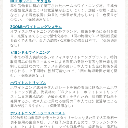
NITEホワイト・エクセル
厚生労働省に初めて認可されたホームホワイトニング材。主成分
の過酸化尿素により知覚過敏が起こりにくく、加齢・喫煙・遺伝
などによる着色改善に効果的で効果が長持ちしやすく、色戻りが
少ない。（保険適用なし）
ZOOM!ホワイトニングシステム
オフィスホワイトニングの海外ブランド。前歯を中心に薬剤を塗
り、光源を当てることで活性化され、1回の施術で3～6段階程度歯
を白くできるが、白さの調節や1本単位の漂白は不可。（保険適用
なし）
ビヨンドホワイトニング
日本での導入実績の多いオフィスホワイトニングブランド。特許
取得済みの特殊フィルターによる過度の発熱や有害な紫外線を抑
制した設計なので、エナメル質の薄い日本人でも安全に施術を受
けられる。上下同時に照射可能なので、1回の施術時間が短く済
む。（保険適用なし）
ホワイトストリップス
ホワイトニング成分を含んだシートを歯の表面に貼るホームホワ
イトニング商品。代表格の「3Dクレスト ホワイトストリップ
ス」は日本未承認の「過酸化水素」を含むため、短時間で効果を
発揮するが、欧米人とは異なる歯質の日本人では知覚過敏による
痛みが起こりやすい。（保険適用なし）
ホワイトニング トゥースペースト
100%天然由来原料を使ったスタイリッシュな見た目で人工香料一
切不使用の歯磨き粉。ナノ粒子が含まれるので、ブラッシングを
することにより、ホワイトニングや口臭予防、歯垢除去、歯石沈