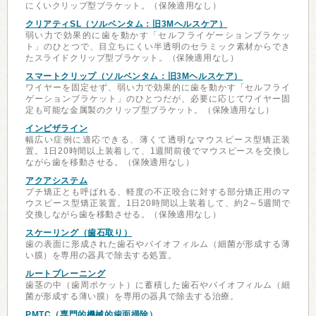
にくいクリップ型ブラケット。（保険適用なし）
クリアティSL（ソルベンタム：旧3Mヘルスケア）
弱い力で効果的に歯を動かす「セルフライゲーションブラケッ
ト」のひとつで、目立ちにくい半透明のセラミック素材からでき
たスライドクリップ型ブラケット。（保険適用なし）
スマートクリップ（ソルベンタム：旧3Mヘルスケア）
ワイヤーを固定せず、弱い力で効果的に歯を動かす「セルフライ
ゲーションブラケット」のひとつだが、必要に応じてワイヤー固
定も可能な金属製のクリップ型ブラケット。（保険適用なし）
インビザライン
幅広い症例に適応できる、薄くて透明なマウスピース型矯正装
置。1日20時間以上装着して、1週間前後でマウスピースを交換し
ながら歯を移動させる。（保険適用なし）
アクアシステム
プチ矯正とも呼ばれる、軽度の不正咬合に対する部分矯正用のマ
ウスピース型矯正装置。1日20時間以上装着して、約2～5週間で
交換しながら歯を移動させる。（保険適用なし）
スケーリング（歯石取り）
歯の表面に形成された歯石やバイオフィルム（細菌が形成する薄
い膜）を専用の器具で除去する処置。
ルートプレーニング
歯茎の中（歯周ポケット）に蓄積した歯石やバイオフィルム（細
菌が形成する薄い膜）を専用の器具で除去する治療。
PMTC（専門的機械的歯面掃除）