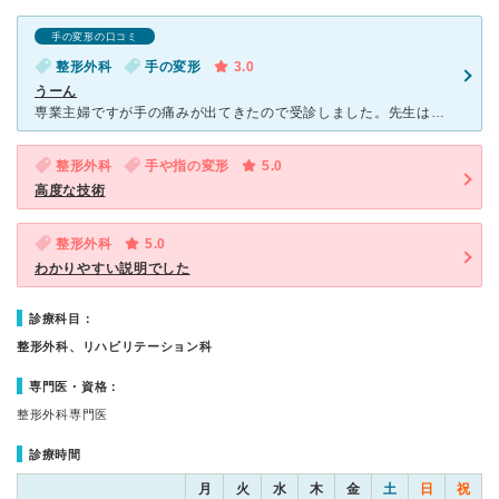
手の変形の口コミ
整形外科
手の変形
3.0
うーん
専業主婦ですが手の痛みが出てきたので受診しました。先生は手の使いすぎだと言ってただ問診票を見てるだけで私の手の診察はしてくれなかったです。 レントゲンも撮るのかなと思ってましたが、過労だからレントゲ
整形外科
手や指の変形
5.0
高度な技術
整形外科
5.0
わかりやすい説明でした
診療科目：
整形外科、リハビリテーション科
専門医・資格：
整形外科専門医
診療時間
月
火
水
木
金
土
日
祝