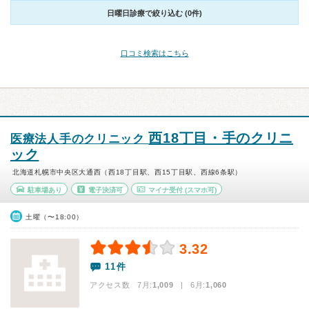
日曜日診療で絞り込む (0件)
口コミ検索はこちら
西18丁目・手のクリニ
医療法人手のクリニック
ック
北海道札幌市中央区大通西（西18丁目駅、西15丁目駅、西線6条駅）
駐車場あり
電子決済可
マイナ受付
(スマホ可)
土曜（〜18:00）
3.32
11件
アクセス数 7月:
1,009
| 6月:
1,060