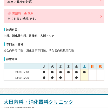
本当に親身に対応
胃腸科
5.0
とても良い先生です。
診療科目：
内科、消化器内科、胃腸科、人間ドック
専門医・資格：
総合内科専門医、消化器病専門医、消化器内視鏡専門医
診療時間
月
火
水
木
金
土
日
祝
09:00-12:00
13:00-17:30
大田内科・消化器科クリニック