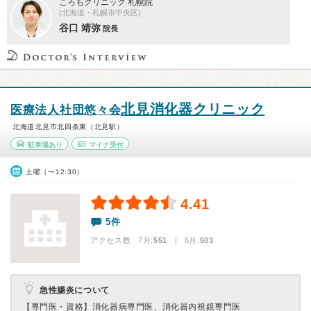
ころもクリニック 札幌院
(北海道・札幌市中央区)
谷口 靖弥
院長
北見消化器クリニック
医療法人社団悠々会
北海道北見市北四条東（北見駅）
駐車場あり
マイナ受付
土曜（〜12:30）
4.41
5件
アクセス数 7月:
551
| 6月:
503
急性腸炎について
【専門医・資格】
消化器病専門医、消化器内視鏡専門医