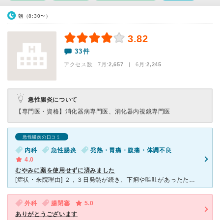
朝（8:30〜）
3.82
33件
アクセス数 7月:
2,657
| 6月:
2,245
急性腸炎について
【専門医・資格】
消化器病専門医、消化器内視鏡専門医
急性腸炎の口コミ
内科
急性腸炎
発熱・胃痛・腹痛・体調不良
4.0
むやみに薬を使用せずに済みました
[症状・来院理由] ２，３日発熱が続き、下痢や嘔吐があったため内科を受診した [医師の診断・治療法] 診断は風邪ではなく、菌が腸の中に入ってしまう急性腸炎でしたが、症状が治まりつつあったため、経
外科
腸閉塞
5.0
ありがとうございます