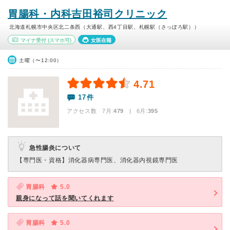
胃腸科・内科吉田裕司クリニック
北海道札幌市中央区北二条西（大通駅、西4丁目駅、札幌駅（さっぽろ駅））
マイナ受付
(スマホ可)
女医在籍
土曜（〜12:00）
4.71
17件
アクセス数 7月:
479
| 6月:
395
急性腸炎について
【専門医・資格】
消化器病専門医、消化器内視鏡専門医
胃腸科
5.0
親身になって話を聞いてくれます
胃腸科
5.0