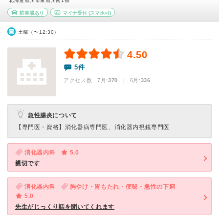
北海道旭川市東旭川南1条
駐車場あり
マイナ受付
(スマホ可)
土曜（〜12:30）
4.50
5件
アクセス数 7月:
370
| 6月:
336
急性腸炎について
【専門医・資格】
消化器病専門医、消化器内視鏡専門医
消化器内科
5.0
親切です
消化器内科
胸やけ・胃もたれ・便秘・急性の下痢
5.0
先生がじっくり話を聞いてくれます