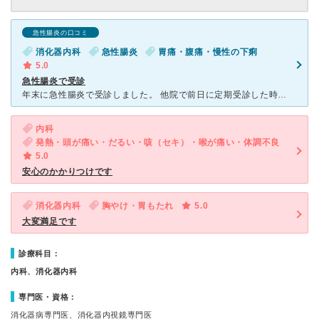
急性腸炎の口コミ
消化器内科
急性腸炎
胃痛・腹痛・慢性の下痢
5.0
急性腸炎で受診
年末に急性腸炎で受診しました。 他院で前日に定期受診した時に整腸剤を処方され、胃腸炎と診断されましたが内服すると症状が酷くなるため、翌日にこちらを受診しました。 問診も丁寧で、初診のため待ち時間は
内科
発熱・頭が痛い・だるい・咳（セキ）・喉が痛い・体調不良
5.0
安心のかかりつけです
消化器内科
胸やけ・胃もたれ
5.0
大変満足です
診療科目：
内科、消化器内科
専門医・資格：
消化器病専門医、消化器内視鏡専門医