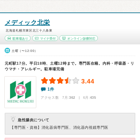
メディック北栄
北海道札幌市東区北三十八条東
駐車場あり
マイナ受付
オンライン診療対応
土曜（〜12:00）
元町駅17分。平日18時、土曜12時まで。専門医在籍。内科・呼吸器・リ
ウマチ・アレルギー。駐車場完備
3.44
1件
アクセス数 7月:
362
| 6月:
435
急性腸炎について
【専門医・資格】
消化器病専門医、消化器内視鏡専門医