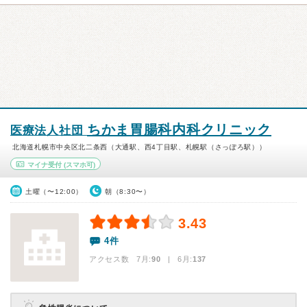
ちかま胃腸科内科クリニック
医療法人社団
北海道札幌市中央区北二条西（大通駅、西4丁目駅、札幌駅（さっぽろ駅））
マイナ受付
(スマホ可)
土曜（〜12:00）
朝（8:30〜）
3.43
4件
アクセス数 7月:
90
| 6月:
137