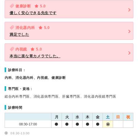
健康診断
5.0
優しく安心できる先生です
消化器内科
5.0
満足でした
内視鏡
5.0
本当に楽な胃カメラでした。
診療科目：
内科、消化器内科、内視鏡、健康診断
専門医・資格：
総合内科専門医、消化器病専門医、肝臓専門医、消化器内視鏡専門医
診療時間
月
火
水
木
金
土
日
祝
08:30-17:00
08:30-13:00