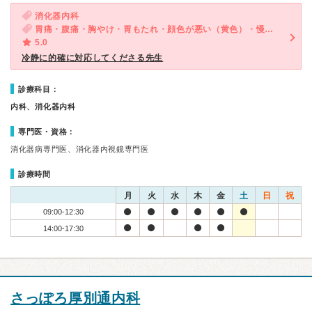
消化器内科
胃痛・腹痛・胸やけ・胃もたれ・顔色が悪い（黄色）・慢性の下痢
5.0
冷静に的確に対応してくださる先生
診療科目：
内科、消化器内科
専門医・資格：
消化器病専門医、消化器内視鏡専門医
診療時間
月
火
水
木
金
土
日
祝
09:00-12:30
14:00-17:30
さっぽろ厚別通内科