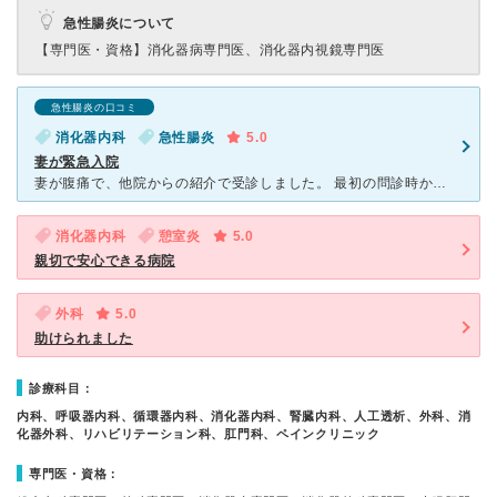
急性腸炎について
【専門医・資格】
消化器病専門医、消化器内視鏡専門医
急性腸炎の口コミ
消化器内科
急性腸炎
5.0
妻が緊急入院
妻が腹痛で、他院からの紹介で受診しました。 最初の問診時から看護師さんが親切で、こちらからの症状の説明も、親身になって 聞いて下さり、今後の検査の内容や入院の事等、丁寧に説明して頂きました。 検
消化器内科
憩室炎
5.0
親切で安心できる病院
外科
5.0
助けられました
診療科目：
内科、呼吸器内科、循環器内科、消化器内科、腎臓内科、人工透析、外科、消
化器外科、リハビリテーション科、肛門科、ペインクリニック
専門医・資格：