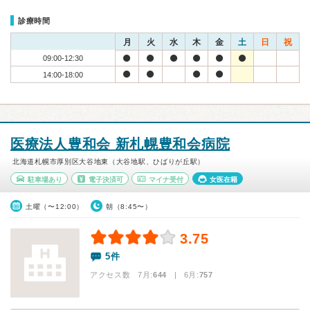
診療時間
月
火
水
木
金
土
日
祝
09:00-12:30
14:00-18:00
医療法人豊和会 新札幌豊和会病院
北海道札幌市厚別区大谷地東（大谷地駅、ひばりが丘駅）
駐車場あり
電子決済可
マイナ受付
女医在籍
土曜（〜12:00）
朝（8:45〜）
3.75
5件
アクセス数 7月:
644
| 6月:
757