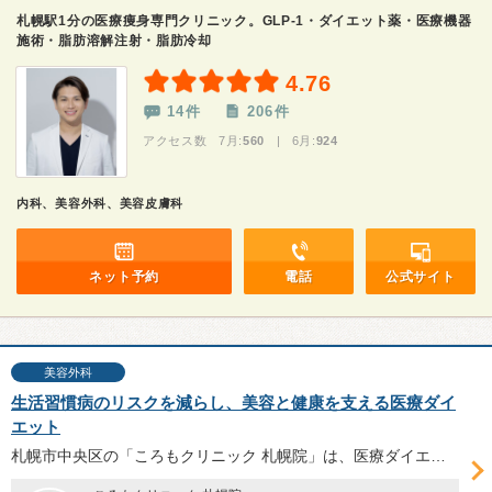
札幌駅1分の医療痩身専門クリニック。GLP-1・ダイエット薬・医療機器
施術・脂肪溶解注射・脂肪冷却
4.76
14件
206件
アクセス数 7月:
560
| 6月:
924
内科、美容外科、美容皮膚科
ネット予約
電話
公式サイト
美容外科
生活習慣病のリスクを減らし、美容と健康を支える医療ダイ
エット
札幌市中央区の「ころもクリニック 札幌院」は、医療ダイエットを専門に提供している。谷口靖弥院長に、医療ダイエットにかける想いをはじめ、具体的な治療内容や減量の目安、カウンセリングで大事にしているポイント等についてお話を伺った。