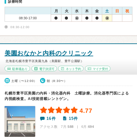
診療時間
月
火
水
木
金
土
日
祝
08:30-17:00
08:30-12:00
美園おなかと内科のクリニック
北海道札幌市豊平区美園九条（美園駅、豊平公園駅）
駐車場あり
電子決済可
ネット予約
マイナ受付
土曜（〜12:00）
朝（8:30〜）
札幌市豊平区美園の内科・消化器内科 土曜診療。消化器専門医による
内視鏡検査。AI技術搭載レントゲン。
4.77
16件
15件
アクセス数 7月:
588
| 6月:
694