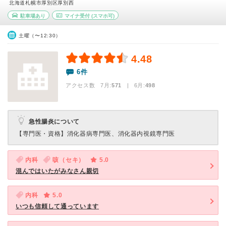
北海道札幌市厚別区厚別西
駐車場あり
マイナ受付
(スマホ可)
土曜（〜12:30）
4.48
6件
アクセス数 7月:
571
| 6月:
498
急性腸炎について
【専門医・資格】
消化器病専門医、消化器内視鏡専門医
内科
咳（セキ）
5.0
混んではいたがみなさん親切
内科
5.0
いつも信頼して通っています