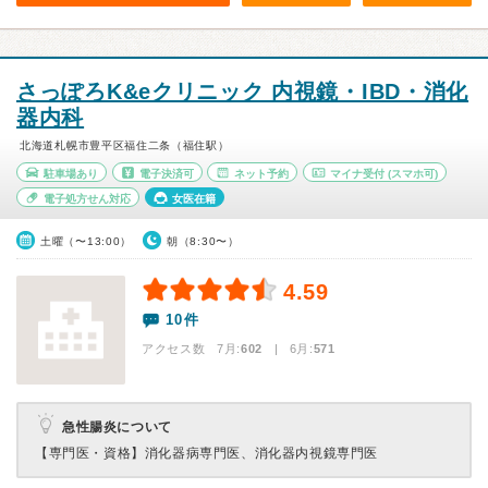
さっぽろK&eクリニック 内視鏡・IBD・消化
器内科
北海道札幌市豊平区福住二条（福住駅）
駐車場あり
電子決済可
ネット予約
マイナ受付
(スマホ可)
電子処方せん対応
女医在籍
土曜（〜13:00）
朝（8:30〜）
4.59
10件
アクセス数 7月:
602
| 6月:
571
急性腸炎について
【専門医・資格】
消化器病専門医、消化器内視鏡専門医