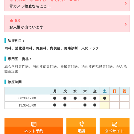
胃カメラ検査ならここ！
5.0
お人柄が出ています
診療科目：
内科、消化器内科、胃腸科、内視鏡、健康診断、人間ドック
専門医・資格：
総合内科専門医、消化器病専門医、肝臓専門医、消化器内視鏡専門医、がん治
療認定医
診療時間
月
火
水
木
金
土
日
祝
08:30-12:00
13:30-18:00
ネット予約
電話
公式サイト