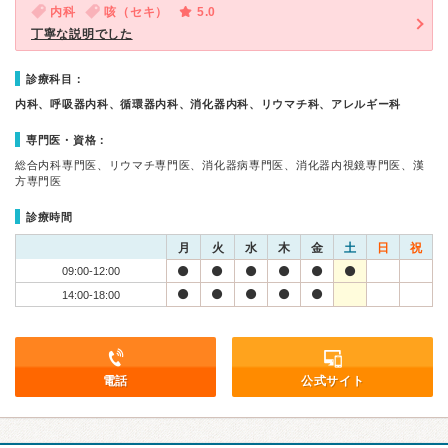
内科
咳（セキ）
5.0
丁寧な説明でした
診療科目：
内科、呼吸器内科、循環器内科、消化器内科、リウマチ科、アレルギー科
専門医・資格：
総合内科専門医、リウマチ専門医、消化器病専門医、消化器内視鏡専門医、漢
方専門医
診療時間
月
火
水
木
金
土
日
祝
09:00-12:00
14:00-18:00
電話
公式サイト