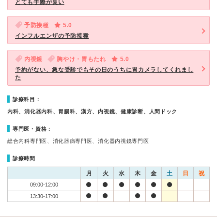
とても手際が良い
予防接種
5.0
インフルエンザの予防接種
内視鏡
胸やけ・胃もたれ
5.0
予約がない、急な受診でもその日のうちに胃カメラしてくれまし
た
診療科目：
内科、消化器内科、胃腸科、漢方、内視鏡、健康診断、人間ドック
専門医・資格：
総合内科専門医、消化器病専門医、消化器内視鏡専門医
診療時間
月
火
水
木
金
土
日
祝
09:00-12:00
13:30-17:00