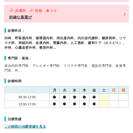
皮膚科
発熱
5.0
的確な薬選び
診療科目：
内科、呼吸器内科、循環器内科、消化器内科、内分泌代謝科、糖尿病科、リウ
マチ科、神経内科、血液内科、腎臓内科、人工透析、緩和ケア（ホスピス）、
外科、心臓血管外科、整形外科…
専門医・資格：
総合内科専門医、アレルギー専門医、リウマチ専門医、感染症専門医、血液専
門医、外…
診療時間
月
火
水
木
金
土
日
祝
08:30-12:00
13:00-17:00
治療実績
この病院の治療実績を見る