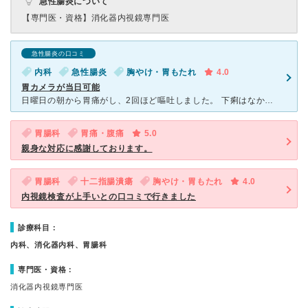
急性腸炎について
【専門医・資格】
消化器内視鏡専門医
急性腸炎の口コミ
内科
急性腸炎
胸やけ・胃もたれ
4.0
胃カメラが当日可能
日曜日の朝から胃痛がし、2回ほど嘔吐しました。 下痢はなかったので様子をみていたものの、胃痛がおさまらず火曜日の朝から病院を探していました。小さい子供がいるので、胃カメラをするにしても1日で終わらせ
胃腸科
胃痛・腹痛
5.0
親身な対応に感謝しております。
胃腸科
十二指腸潰瘍
胸やけ・胃もたれ
4.0
内視鏡検査が上手いとの口コミで行きました
診療科目：
内科、消化器内科、胃腸科
専門医・資格：
消化器内視鏡専門医