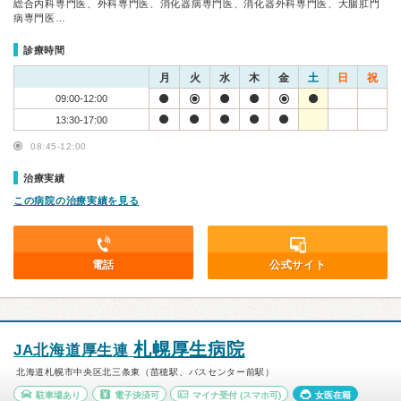
総合内科専門医、外科専門医、消化器病専門医、消化器外科専門医、大腸肛門
病専門医…
診療時間
月
火
水
木
金
土
日
祝
09:00-12:00
13:30-17:00
08:45-12:00
治療実績
この病院の治療実績を見る
電話
公式サイト
札幌厚生病院
JA北海道厚生連
北海道札幌市中央区北三条東（苗穂駅、バスセンター前駅）
駐車場あり
電子決済可
マイナ受付
(スマホ可)
女医在籍