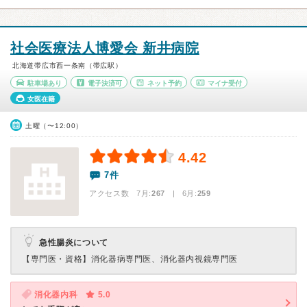
社会医療法人博愛会 新井病院
北海道帯広市西一条南（帯広駅）
駐車場あり
電子決済可
ネット予約
マイナ受付
女医在籍
土曜（〜12:00）
4.42
7件
アクセス数 7月:
267
| 6月:
259
急性腸炎について
【専門医・資格】
消化器病専門医、消化器内視鏡専門医
消化器内科
5.0