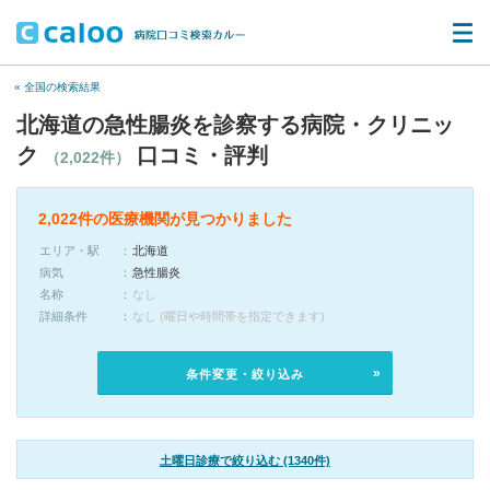
« 全国の検索結果
北海道の急性腸炎を診察する病院・クリニッ
ク
口コミ・評判
（2,022件）
2,022件の医療機関が見つかりました
エリア・駅
北海道
病気
急性腸炎
名称
なし
詳細条件
なし (曜日や時間帯を指定できます)
条件変更・絞り込み
土曜日診療で絞り込む (1340件)