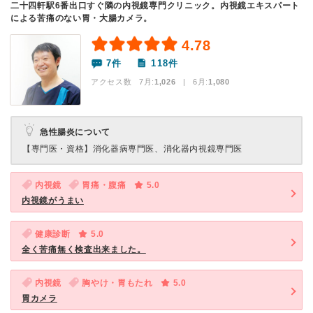
二十四軒駅6番出口すぐ隣の内視鏡専門クリニック。内視鏡エキスパート
による苦痛のない胃・大腸カメラ。
4.78
7件
118件
アクセス数 7月:
1,026
| 6月:
1,080
急性腸炎について
【専門医・資格】
消化器病専門医、消化器内視鏡専門医
内視鏡
胃痛・腹痛
5.0
内視鏡がうまい
健康診断
5.0
全く苦痛無く検査出来ました。
内視鏡
胸やけ・胃もたれ
5.0
胃カメラ