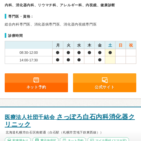
内科、消化器内科、リウマチ科、アレルギー科、内視鏡、健康診断
専門医・資格：
総合内科専門医、消化器病専門医、消化器内視鏡専門医
診療時間
月
火
水
木
金
土
日
祝
08:30-12:00
14:00-17:30
ネット予約
公式サイト
さっぽろ白石内科消化器ク
医療法人社団千結会
リニック
北海道札幌市白石区南郷通（白石駅（札幌市営地下鉄東西線））
駐車場あり
電子決済可
ネット予約
マイナ受付
(スマホ可)