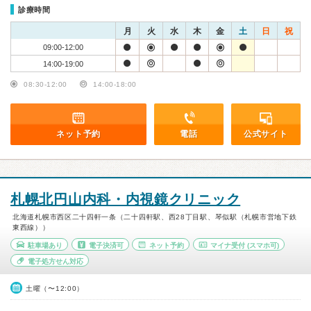
診療時間
月
火
水
木
金
土
日
祝
09:00-12:00
14:00-19:00
08:30-12:00
14:00-18:00
ネット予約
電話
公式サイト
札幌北円山内科・内視鏡クリニック
北海道札幌市西区二十四軒一条（二十四軒駅、西28丁目駅、琴似駅（札幌市営地下鉄
東西線））
駐車場あり
電子決済可
ネット予約
マイナ受付
(スマホ可)
電子処方せん対応
土曜（〜12:00）