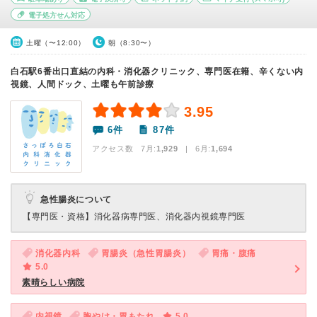
電子処方せん対応
土曜（〜12:00）
朝（8:30〜）
白石駅6番出口直結の内科・消化器クリニック、専門医在籍、辛くない内
視鏡、人間ドック、土曜も午前診療
3.95
6件
87件
アクセス数 7月:
1,929
| 6月:
1,694
急性腸炎について
【専門医・資格】
消化器病専門医、消化器内視鏡専門医
消化器内科
胃腸炎（急性胃腸炎）
胃痛・腹痛
5.0
素晴らしい病院
内視鏡
胸やけ・胃もたれ
5.0