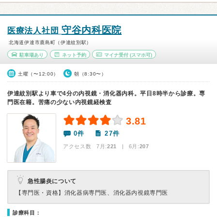
守谷内科医院
医療法人社団
北海道伊達市鹿島町（伊達紋別駅）
駐車場あり
ネット予約
マイナ受付
(スマホ可)
土曜（〜12:00）
朝（8:30〜）
伊達紋別駅より車で4分の内視鏡・消化器内科。平日8時半から診療。専
門医在籍。苦痛の少ない内視鏡経検査
3.81
0件
27件
アクセス数 7月:
221
| 6月:
207
急性腸炎について
【専門医・資格】
消化器病専門医、消化器内視鏡専門医
診療科目：