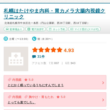
札幌はたけやま内科・胃カメラ大腸内視鏡ク
リニック
北海道札幌市中央区北一条西（円山公園駅、西28丁目駅、西18丁目駅）
駐車場あり
電子決済可
ネット予約
マイナ受付
(スマホ可)
土曜（〜13:00）
朝（8:30〜）
4.93
31件
アクセス数 7月:
807
| 6月:
943
内視鏡
5.0
とにかく眠っているうちにすんでしまう
内視鏡
胸やけ・胃もたれ
5.0
とっても楽でした。