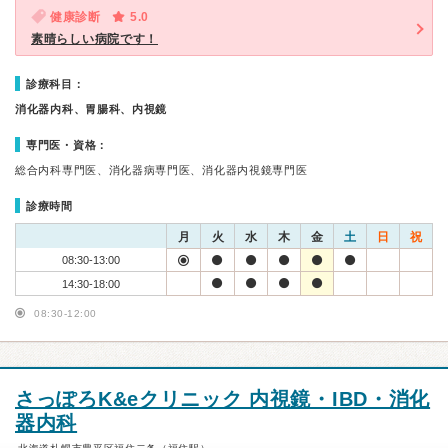
健康診断
5.0
素晴らしい病院です！
診療科目：
消化器内科、胃腸科、内視鏡
専門医・資格：
総合内科専門医、消化器病専門医、消化器内視鏡専門医
診療時間
月
火
水
木
金
土
日
祝
08:30-13:00
14:30-18:00
08:30-12:00
さっぽろK&eクリニック 内視鏡・IBD・消化
器内科