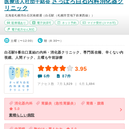
さっぽろ白石内科消化器ク
医療法人社団千結会
リニック
北海道札幌市白石区南郷通（白石駅（札幌市営地下鉄東西線））
駐車場あり
電子決済可
ネット予約
マイナ受付
(スマホ可)
電子処方せん対応
土曜（〜12:00）
朝（8:30〜）
白石駅6番出口直結の内科・消化器クリニック、専門医在籍、辛くない内
視鏡、人間ドック、土曜も午前診療
3.95
6件
87件
アクセス数 7月:
1,929
| 6月:
1,694
消化器内科
胃腸炎（急性胃腸炎）
胃痛・腹痛
5.0
素晴らしい病院