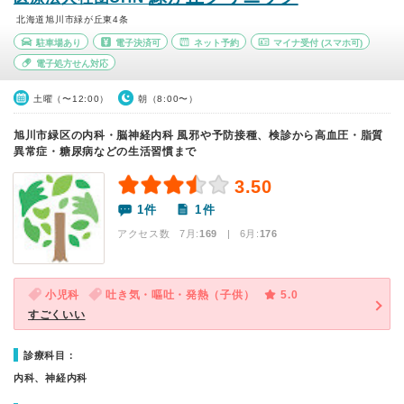
北海道旭川市緑が丘東4条
駐車場あり
電子決済可
ネット予約
マイナ受付
(スマホ可)
電子処方せん対応
土曜（〜12:00）
朝（8:00〜）
旭川市緑区の内科・脳神経内科 風邪や予防接種、検診から高血圧・脂質
異常症・糖尿病などの生活習慣まで
3.50
1件
1件
アクセス数 7月:
169
| 6月:
176
小児科
吐き気・嘔吐・発熱（子供）
5.0
すごくいい
診療科目：
内科、神経内科