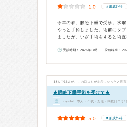
1.0
形成外科
今年の春、眼瞼下垂で受診。水曜
やっと手術しました。術前にタブ
ましたが、いざ手術をすると術直後
受診時期： 2025年10月
投稿時期： 20
18人中16人
が、この口コミが参考になったと投票
★眼瞼下垂手術を受けて★
crystal（本人・70代・女性・掲載口コミ
5.0
形成外科