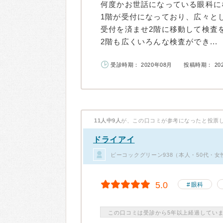
何度かお世話になっている眼科に
1階が受付になっており、広々と
受付を済ませ2階に移動して検査
2階も広くいろんな検査ができ...
受診時期： 2020年08月
投稿時期： 20
11人中9人
が、この口コミが参考になったと投票
ドライアイ
ピーコックグリーン938（本人・50代・女
5.0
眼科
この口コミは受診から5年以上経過してい