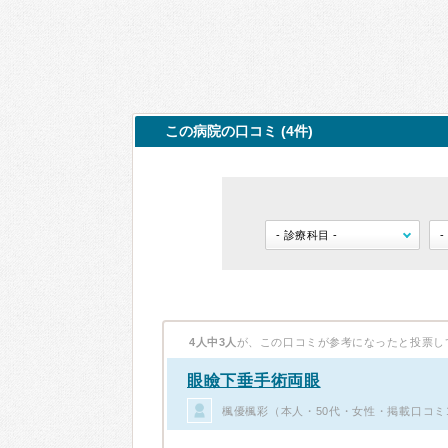
この病院の口コミ (4件)
4人中3人
が、この口コミが参考になったと投票し
眼瞼下垂手術両眼
楓優楓彩（本人・50代・女性・掲載口コミ