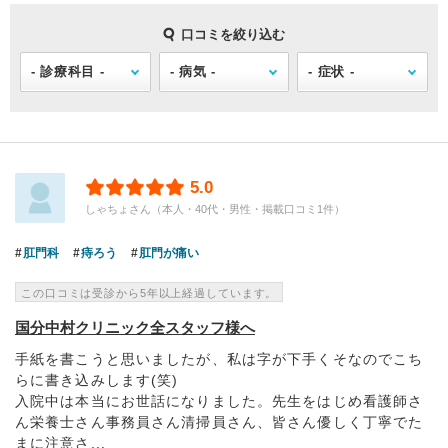
口コミを絞り込む
5.0
しゃちょさん（本人・40代・男性・掲載口コミ1件）
肛門科
痔ろう
肛門が痛い
この口コミは受診から5年以上経過しています。
国分中村クリニック全スタッフ様へ
手紙を書こうと思いましたが、私は字が下手くそなのでこち
らに書き込みします(笑)
入院中は本当にお世話になりました。先生をはじめ看護師さ
ん栄養士さん事務員さん清掃員さん、皆さん優しく丁寧でた
まに注意さ...