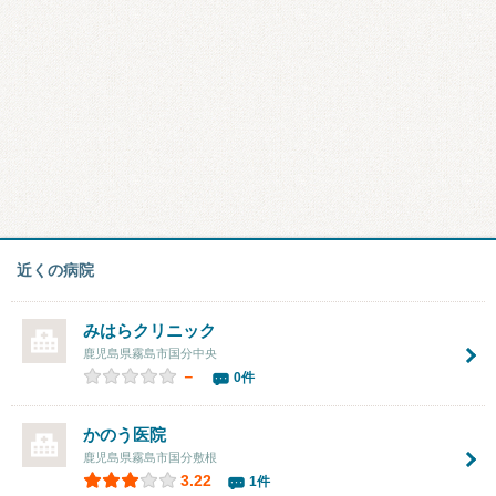
近くの病院
みはらクリニック
鹿児島県霧島市国分中央
－
0件
かのう医院
鹿児島県霧島市国分敷根
3.22
1件