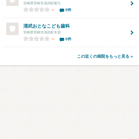
宮崎県宮崎市清武町船引
－
0件
清武おとなこども歯科
宮崎県宮崎市清武町木原
－
0件
この近くの病院をもっと見る »