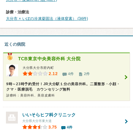
診療・治療法
大分市 × いぼの冷凍凝固法（液体窒素） (34件)
近くの病院
TCB東京中央美容外科 大分院
大分県大分市府内町
2.12
4件
2件
9時～23時予約受付！JR大分駅１分の美容外科。二重整形・小顔・
クマ・医療脱毛 カウンセリング無料
診療科：美容外科、美容皮膚科
いいそらヒフ科クリニック
大分県大分市東大道
3.75
4件