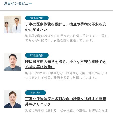
注目インタビュー
消化器内科
丁寧に医療体験を設計し、検査や手術の不安を安
心に変えたい
消化器内視鏡検査から肛門疾患の日帰り手術まで、一貫し
て対応が可能です。女性医師も在籍しています。
呼吸器内科
呼吸器疾患の知見を携え、小さな不安も相談でき
る場を再び地元に
胸部CTや呼気NO検査など、設備面も充実。地域のかかり
つけ医として幅広い呼吸器疾患に対応しています。
整形外科
丁寧な保険診療と多彩な自由診療を提供する整形
外科クリニック
実際に患者様に触れる「徒手検査」を重視。目黒駅から徒