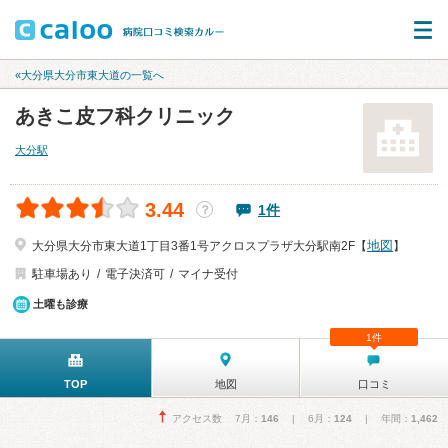
«大分県大分市東大道の一覧へ
あきこ皮フ科クリニック
大分駅
3.44
1件
？
地図
大分県大分市東大道1丁目3番1号アクロスプラザ大分駅南2F【
】
駐車場あり
電子決済可
マイナ受付
土曜も診療
1件
TOP
地図
口コミ
アクセス数 7月：
146
| 6月：
124
| 年間：
1,462