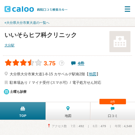
«大分県大分市東大道の一覧へ
いいそらヒフ科クリニック
大分駅
3.75
4件
？
地図
大分県大分市東大道1-8-15 カサベルデ駅南2階【
】
駐車場あり
マイナ受付 (スマホ可)
電子処方せん対応
土曜も診療
4件
TOP
地図
口コミ
アクセス数 7月：
492
| 6月：
479
| 年間：
4,548