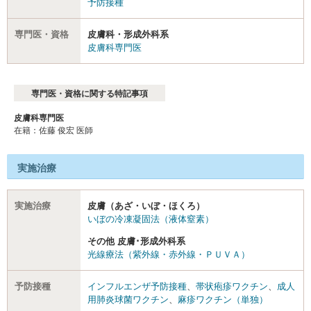
予防接種
専門医・資格
皮膚科・形成外科系
皮膚科専門医
専門医・資格に関する特記事項
皮膚科専門医
在籍：佐藤 俊宏 医師
実施治療
実施治療
皮膚（あざ・いぼ・ほくろ）
いぼの冷凍凝固法（液体窒素）
その他 皮膚･形成外科系
光線療法（紫外線・赤外線・ＰＵＶＡ）
予防接種
インフルエンザ予防接種
、
帯状疱疹ワクチン
、
成人
用肺炎球菌ワクチン
、
麻疹ワクチン（単独）