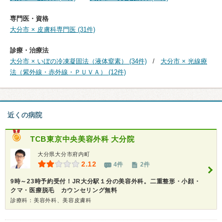
専門医・資格
大分市 × 皮膚科専門医 (31件)
診療・治療法
大分市 × いぼの冷凍凝固法（液体窒素） (34件)
大分市 × 光線療
法（紫外線・赤外線・ＰＵＶＡ） (12件)
近くの病院
TCB東京中央美容外科 大分院
大分県大分市府内町
2.12
4件
2件
9時～23時予約受付！JR大分駅１分の美容外科。二重整形・小顔・
クマ・医療脱毛 カウンセリング無料
診療科：美容外科、美容皮膚科