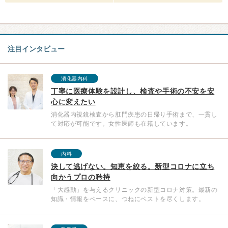
注目インタビュー
消化器内科
丁寧に医療体験を設計し、検査や手術の不安を安
心に変えたい
消化器内視鏡検査から肛門疾患の日帰り手術まで、一貫し
て対応が可能です。女性医師も在籍しています。
内科
決して逃げない。知恵を絞る。新型コロナに立ち
向かうプロの矜持
「大感動」を与えるクリニックの新型コロナ対策。最新の
知識・情報をベースに、つねにベストを尽くします。