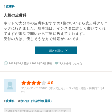
皮膚科
人気の皮膚科
ネットで大分市の皮膚科おすすめ1位のいいそら皮ふ科クリニ
ックに行きました。駐車場は、インスタに詳しく書いてくれ
てますが電話で聞いたら丁寧に教えてくれます。
受付の方は、優しそうな方で対応がいいです。...
続きを読む
2022年06月受診 / 2022年08月投稿
5人が参考になった
4.0
アムル アドニス5103（本人ではない・3〜5歳・男性・掲載口コミ4
件）
皮膚科
水いぼ（伝染性軟属腫）
この口コミは受診から5年以上経過しています。